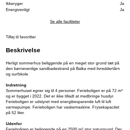
Ikkeryger
Ja
Energivenligt
Ja
Se alle faciliteter
Tilføj til favoritter
Beskrivelse
Herligt sommerhus beliggende på en meget stor grund tæt på
den børnevenlige sandbadestrand på Balka med livreddertårn
og surfskole.
Indretning
Sommerhuset egner sig til 4 personer. Ferieboligen er på 72 m²
og er bygget i 2022. Det er ikke tilladt at medbringe husdyr.
Ferieboligen er udstyret med energibesparende luft til luft
varmepumpe. Ferieboligen har vaskemaskine. Frysekapacitet
på 52 liter.
Udenfor
Ferieboligen er beliggende på en 2500 m² stor naturgrund. Der