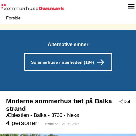
Forside
Alternative emner
Sommerhuse i nærheden (194)
Moderne sommerhus tæt på Balka
Del
strand
Æblestien
 - Balka
 - 3730
 - Nexø
4 personer
Emne nr.:
121-95-2567