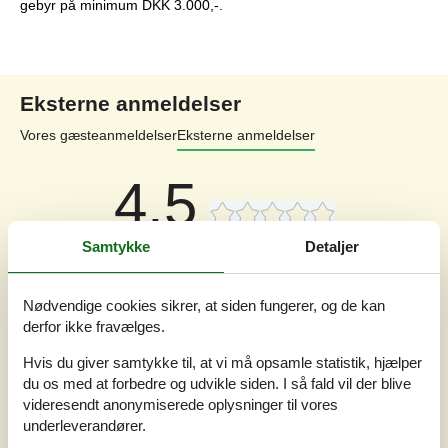
gebyr på minimum DKK 3.000,-.
Eksterne anmeldelser
Vores gæsteanmeldelser
Eksterne anmeldelser
4,5
Samtykke
Detaljer
Generelt:
4,3
Service på stedet:
4,3
Nødvendige cookies sikrer, at siden fungerer, og de kan
Værdi for pengene:
4,3
derfor ikke fravælges.
Beliggenhed:
5,0
Hvis du giver samtykke til, at vi må opsamle statistik, hjælper
du os med at forbedre og udvikle siden. I så fald vil der blive
5 eksterne anmeldelser
videresendt anonymiserede oplysninger til vores
underleverandører.
4,3