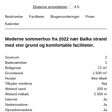
Eksterne anmeldelser
4,5
Beskrivelse
Faciliteter
Brugervurderinger
Priser
Kalender
Moderne sommerhus fra 2022 nær Balka strand
med stor grund og komfortable faciliteter.
Soverum
2
Badeværelser
1
Boligareal
72 m²
Grundareal
2.500 m²
Husdyr
Ikke tilladt
Tilbyder miniferie
Nej
Afstand vand
200 m
Afstand indkøb
2.500 m
Internet
Ja
Vaskemaskine
Ja
Opvaskemaskine
Ja