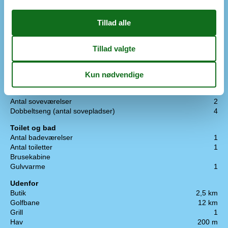
Køleskab
1
Opvaskemaskine
1
Varmluftovn
1
Multimedier
Download
50
Radio
Trådløst internet
Upload
50
Soveforhold
Antal soveværelser
2
Dobbeltseng (antal sovepladser)
4
Toilet og bad
Antal badeværelser
1
Antal toiletter
1
Brusekabine
Gulvvarme
1
Udenfor
Butik
2,5 km
Golfbane
12 km
Grill
1
Hav
200 m