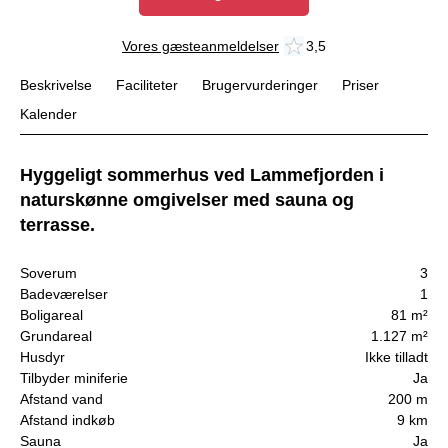
Vores gæsteanmeldelser
3,5
Beskrivelse
Faciliteter
Brugervurderinger
Priser
Kalender
Hyggeligt sommerhus ved Lammefjorden i
naturskønne omgivelser med sauna og
terrasse.
Soverum
3
Badeværelser
1
Boligareal
81 m²
Grundareal
1.127 m²
Husdyr
Ikke tilladt
Tilbyder miniferie
Ja
Afstand vand
200 m
Afstand indkøb
9 km
Sauna
Ja