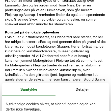
Fra den 35 meter lange dysse er en storslå
et udsigt over
Lammefjorden og Isefjorden mod Tu
se Næs. Der er en
parkeringsplads på
vejen
Humlehaven, som gå
r mellem
Plejerup og Atterup.
I nærheden finder du også den spæ
ndende
skov, Grevinge Skov, med cykle- og vandrestier,
og som er
spæ
kket med oldtidsminder fra stenalderen.
Kom tæt på
de lokale oplevelser
Hvis du er kunstinteresseret
,
er Odsherred bare stedet, for her
har talrige kunstnere
slå
et sig ned gennem tiden
på grund af det
klare lys, som også
kendetegner Skagen. Her er fortsat mange
kunstnere og
kunsthåndvæ
rkere, museer, gallerier og
udstillingssteder. Vi vil i Odsherred anbefale et
besø
g i
kunstnerhjemmet Malergå
rden i Plejerup
tæt på
sommerhuset.
På Malergården i Plejerup træder du ind i en æ
gte tidslomme.
Ind i familien Swanes velbevarede kunstnerhjem,
hvor
lysindfaldet fra den glitrende fjord, lugtene og mø
blerne i de
gamle stuer er de selvsamme, som kunstmaleren Sigurd Swane
og hans familie var omgivet af fra midten af i 1930'erne.
Samtykke
Detaljer
Nødvendige cookies sikrer, at siden fungerer, og de kan
derfor ikke fravælges.
Rumindretning