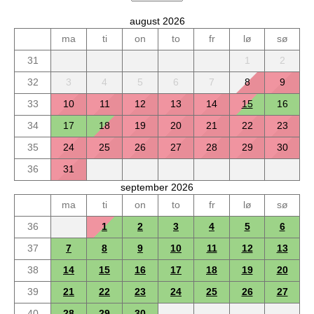
august 2026
ma
ti
on
to
fr
lø
sø
31
1
2
32
3
4
5
6
7
8
9
33
10
11
12
13
14
15
16
34
17
18
19
20
21
22
23
35
24
25
26
27
28
29
30
36
31
september 2026
ma
ti
on
to
fr
lø
sø
36
1
2
3
4
5
6
37
7
8
9
10
11
12
13
38
14
15
16
17
18
19
20
39
21
22
23
24
25
26
27
40
28
29
30