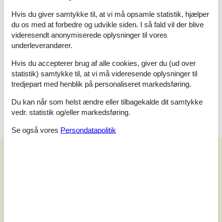
Hvis du giver samtykke til, at vi må opsamle statistik, hjælper
Soveværelse
du os med at forbedre og udvikle siden. I så fald vil der blive
Dobbeltseng - 170 X 200
videresendt anonymiserede oplysninger til vores
underleverandører.
Soveværelse
Enkelt seng - 90 X 200
Hvis du accepterer brug af alle cookies, giver du (ud over
Enkelt seng - 90 X 200
statistik) samtykke til, at vi må videresende oplysninger til
tredjepart med henblik på personaliseret markedsføring.
Soveværelse
Køjeseng - 90 X 190
Du kan når som helst ændre eller tilbagekalde dit samtykke
vedr. statistik og/eller markedsføring.
Se også vores
Persondatapolitik
Vores gæsteanmeldelser
Vores gæsteanmeldelser
3,5
Baseret på
2
vurderinger
Sidste vurdering fra d. 13-05-2024