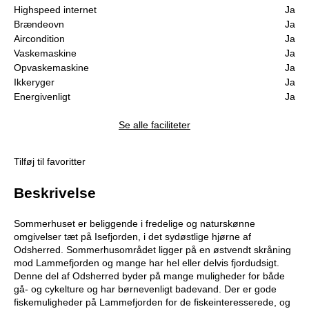
Highspeed internet
Ja
Brændeovn
Ja
Aircondition
Ja
Vaskemaskine
Ja
Opvaskemaskine
Ja
Ikkeryger
Ja
Energivenligt
Ja
Se alle faciliteter
Tilføj til favoritter
Beskrivelse
Sommerhuset er beliggende
i fredelige og naturskønne
omgivelser tæt på
Isefjorden,
i det sydøstlige hjø
rne af
Odsherred.
Sommerhusområdet ligger på en østvendt skrå
ning
mod Lammefjorden og mange har hel eller delvis fjordudsigt.
Denne del af Odsherred
byder på
mange muligheder for både
gå
- og cykelture og har
bø
rnevenligt badevand. D
er er gode
fiskemuligheder på
Lammefjorden for de fiskeinteresserede
, og