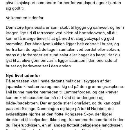
så
vel kajaksport som andre former for vandsport egner fjorden
sig godt til
.
Velkommen indenfor
Den store hjørnesofa er som skabt til hygge og samvær, og her i
krogen lige ud til terrassen ved siden af bræ
ndeovnen,
vil du
kunne få mange timer til at gå med et slag yatzyspil og god
stemning. Det åbne lyse kø
kken ligger helt centralt i huset,
og
herfra kan du også
deltage i samtalen ved bordet eller sofaen,
mens du forbereder en sund salat eller bager en kage. Har du
lyst til at blive gennemvarm,
ligger saunaen i den ene side af
huset og badevæ
relset i den anden.
Nyd livet udenfor
På terrassen kan I nyde dagens må
ltider
i skyggen af det
japanske kirsebærtræ
og med kig
ud på den grønne græsplæ
ne.
I vil kunne mærke næ
rheden til Lammefjorden, og
det kræver
kun en kort spadseretur, så
er I
ved strandengene og
bå
de-
/badebroen. Der er gode stier i området, og du kan også
passere Sidinge Dæmningen og tage på tur til Næbbet, det
sydøstligste hjørne af den flotte Kongsøre Skov, der ligger
direkte ud til Isefjorden. Ikke langt fra sommerhusområ
det finder
du Plejerupdysse
n, en af landets flottest beliggende langdysser.