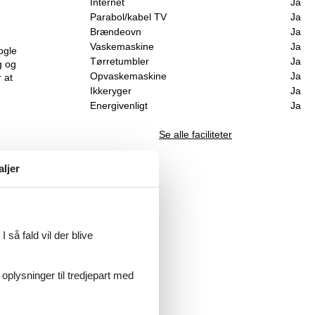
Internet
Ja
Parabol/kabel TV
Ja
Brændeovn
Ja
Vaskemaskine
Ja
ogle
Tørretumbler
Ja
g og
Opvaskemaskine
Ja
r at
Ikkeryger
Ja
Energivenligt
Ja
Se alle faciliteter
aljer
skal
til
 så fald vil der blive
 oplysninger til tredjepart med