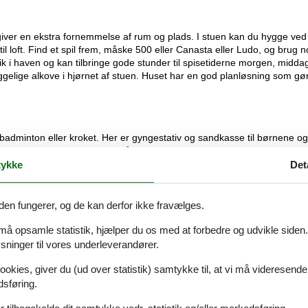
m giver en ekstra fornemmelse af rum og plads. I stuen kan du hygge
ved
 loft. Find et spil frem, måske 500 eller Canasta eller Ludo, og brug n
ik i haven og kan tilbringe gode stunde
r til spisetiderne morgen, midda
hyggelige alkove i hjørnet af stuen. Huset har en god planløsning som gø
 badminton eller kroket. Her er gyngestativ og sandkasse til børnene og
og i et fredeligt sommerhusområ
de, hvor I ikke
har langt til stranden ved
rafteners udeliv og hygge.
ykke
Det
gs Historiske Værksted i Asnæs. Ulvsborg Historisk Værksted er landets
den fungerer, og de kan derfor ikke fravælges.
den mellem vikingetid og middelalder. Her kan alle
være med, når der 
jes og vedligeholdes, og der skal trænes i sværdkamp og bueskydning 
 må opsamle statistik, hjælper du os med at forbedre og udvikle siden. I
og vandhuller, er Ulvsborg et rekonstrueret
miljø omkring en befæstet
ninger til vores underleverandører.
. Hvis det regner eller er overskyet en dag, så
kø
r
en tur forbi det
tmuseum.
ookies, giver du (ud over statistik) samtykke til, at vi må videresende
dsføring.