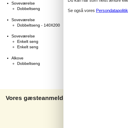
Du kan når som helst ændre eller
Soveværelse
Dobbeltseng
Se også vores
Persondatapolitik
Soveværelse
Dobbeltseng - 140X200
Soveværelse
Enkelt seng
Enkelt seng
Alkove
Dobbeltseng
Vores gæsteanmeldelser
V
5,0
Baseret på
1
vurdering