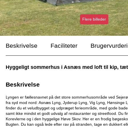
Flere billeder
Beskrivelse
Faciliteter
Brugervurder
Hyggeligt sommerhus i Asnæs med loft til kip, tæt 
Beskrivelse
Lyngen er fællesnavnet på det store sommerhusområde ved Sejerø B
fra syd mod nord: Asnæs Lyng, Jyderup Lyng, Vig Lyng, Hønsinge L
finder du et veludbygget og udpræget ferieområde, med gode badestr
samt ikke mindst et godt udvalg af restauranter og streetfood. Du fi
Korevlerne og i den hyggelige Høve Skov. Her er en frodig bøgeskov,
Bugten. Du kan også lede efter rav på
stranden, tage en dukkert elle