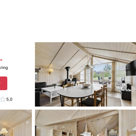
-
kring
r
5,0