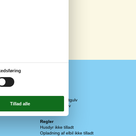
edsføring
Diverse
2 x Gulvvarme
4 x Træ-/parketgulv
Flise-/klinkegulv
Åbent køkken
Regler
Husdyr ikke tilladt
Opladning af elbil ikke tilladt