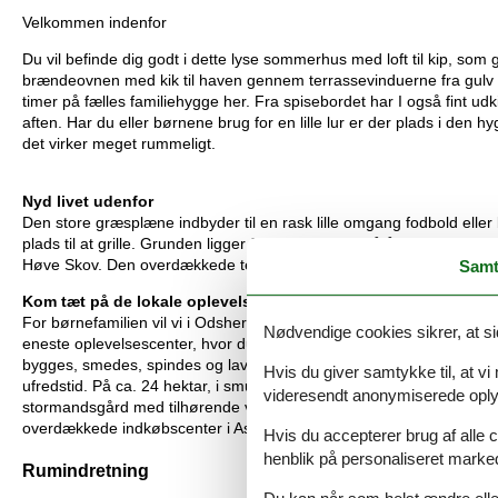
Velkommen indenfor
Du vil befinde dig godt i dette lyse sommerhus med loft til kip, so
brændeovnen med kik til haven gennem terrassevinduerne fra gulv til
timer på fælles familiehygge her. Fra spisebordet har I også
fint udk
aften. Har du eller børnene brug for en lille lur er der plads i den 
det virker meget rummeligt.
Nyd livet udenfor
Den store græsplæne indbyder til en rask lille omgang fodbold eller
plads til at grille. Grunden ligger fint placeret tæt på åbne marker 
Høve Skov. Den overdækkede terrasse, forlænger de kø
lige somme
Samt
Kom tæt på
de lokale oplevelser
For børnefamilien vil vi i Odsherred anbefale et besøg hos Ulvsbor
Nødvendige cookies sikrer, at si
eneste oplevelsescenter, hvor du kan besø
ge Danmark i brydningsti
bygges, smedes, spindes og laves mad. Gården og haverne skal ple
Hvis du giver samtykke til, at vi
ufredstid. På
ca. 24 hektar, i smuk natur, med marker, enge, skove 
videresendt anonymiserede oplys
stormandsgård med tilhørende værkstedsbygninger, haver, og husdyr
overdækkede indkøbscenter i Asnæs eller besø
g Odsherreds Kuns
Hvis du accepterer brug af alle c
henblik på personaliseret marke
Rumindretning