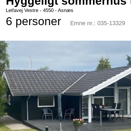
Hyggeligt sommerhus t
Leifavej Vestre
 - 4550
 - Asnæs
6 personer
Emne nr.:
035-13329