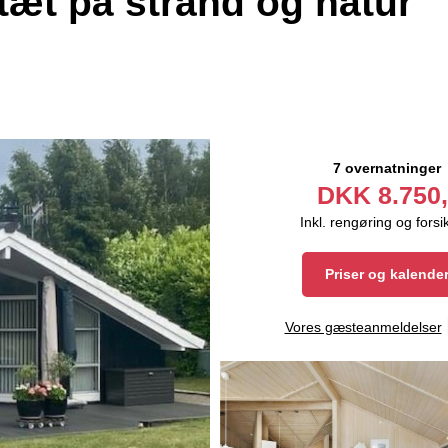
æt på strand og natur
7 overnatninger
DKK
8.750,
Inkl. rengøring og forsi
Priser og kalende
Vores gæsteanmeldelser