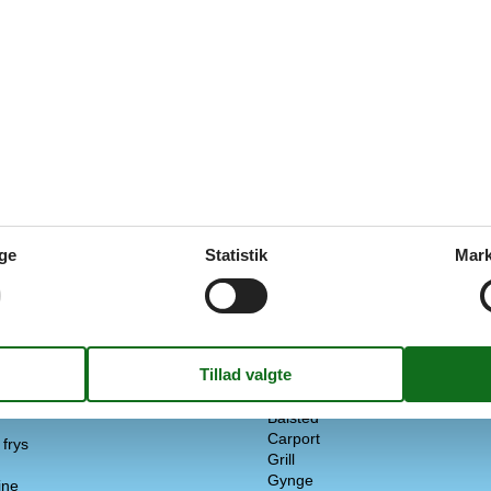
(1)
(0)
(0)
(0)
(0)
ge
Statistik
Mark
arer
Ekstra
2 x Barnestol
Børnevenlig
Udenfor
Bålsted
Carport
frys
Grill
Gynge
ine