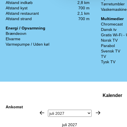
Afstand indkøb
2,8 km
Tørretumbler
Afstand kyst
700 m
Vaskemaskine
Afstand restaurant
2,1 km
Afstand strand
700 m
Multimedier
Chromecast
Energi / Opvarmning
Dansk tv
Brændeovn
Gratis Wi-Fi -
Elvarme
Norsk TV
Varmepumpe / Uden køl
Parabol
Svensk TV
TV
Tysk TV
Kalender
Ankomst
juli 2027