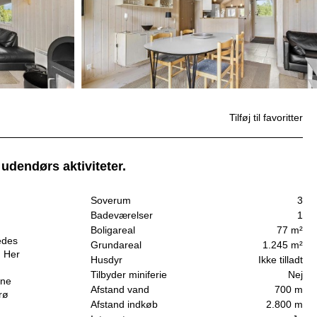
Tilføj til favoritter
 udendørs aktiviteter.
Soverum
3
Badeværelser
1
Boligareal
77 m²
edes
Grundareal
1.245 m²
. Her
Husdyr
Ikke tilladt
Tilbyder miniferie
Nej
une
Afstand vand
700 m
rø
Afstand indkøb
2.800 m