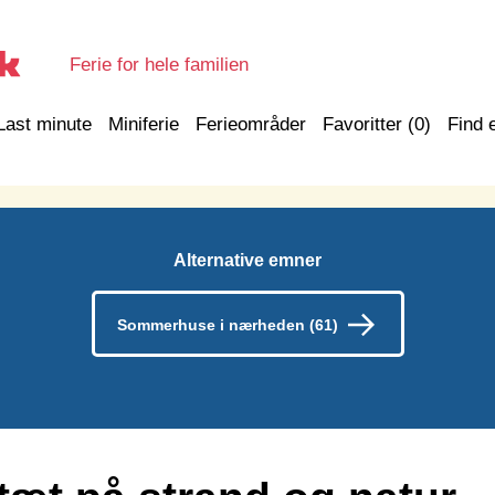
Ferie for hele familien
Last minute
Miniferie
Ferieområder
Favoritter (
0
)
Find 
Alternative emner
Sommerhuse i nærheden (61)