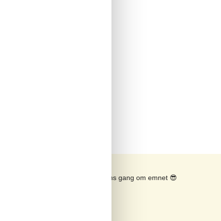
Se solens gang om emnet
😎