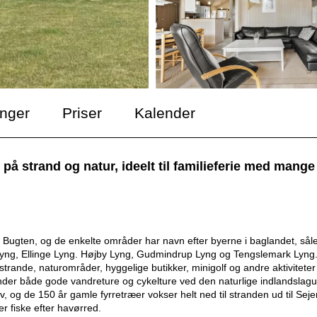
inger
Priser
Kalender
på strand og natur, ideelt til familieferie med mange
ugten, og de enkelte områder har navn efter byerne i baglandet, sål
yng, Ellinge Lyng. Hø
jby Lyng, Gudmindrup Lyng og Teng
slemark Lyng
ande, naturområder, hyggelige butikker, minigolf og andre aktiviteter
nder bå
de gode vandreture og cykelt
ure ved den naturlige indlandslag
 og de 150 år gamle fyrretræer vokser helt ned til stranden ud til Seje
r fiske e
fter havø
rred.