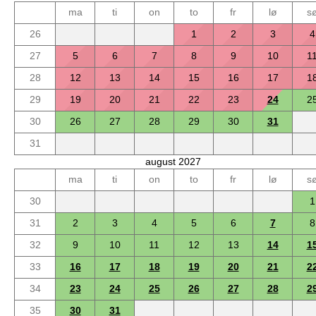
ma
ti
on
to
fr
lø
s
26
1
2
3
4
27
5
6
7
8
9
10
1
28
12
13
14
15
16
17
1
29
19
20
21
22
23
24
2
30
26
27
28
29
30
31
31
august 2027
ma
ti
on
to
fr
lø
s
30
1
31
2
3
4
5
6
7
8
32
9
10
11
12
13
14
1
33
16
17
18
19
20
21
2
34
23
24
25
26
27
28
2
35
30
31