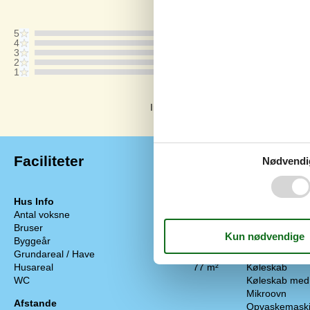
Vurderet d. 22-09-2025
5
4
3
2
1
Kommentarer
Ingen vurderinger har kommentarer.
Faciliteter
Nødvendi
Hus Info
Hårde hvidev
Antal voksne
6
Elkedel
Bruser
Emhætte
Byggeår
2004
Kaffemaskine
Grundareal / Have
1245 m²
Komfur
Husareal
77 m²
Køleskab
WC
Køleskab med 
Mikroovn
Afstande
Opvaskemask