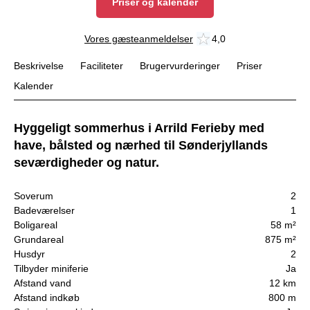
Priser og kalender
Vores gæsteanmeldelser
4,0
Beskrivelse
Faciliteter
Brugervurderinger
Priser
Kalender
Hyggeligt sommerhus i Arrild Ferieby med
have, bålsted og nærhed til Sønderjyllands
seværdigheder og natur.
Soverum
2
Badeværelser
1
Boligareal
58 m²
Grundareal
875 m²
Husdyr
2
Tilbyder miniferie
Ja
Afstand vand
12 km
Afstand indkøb
800 m