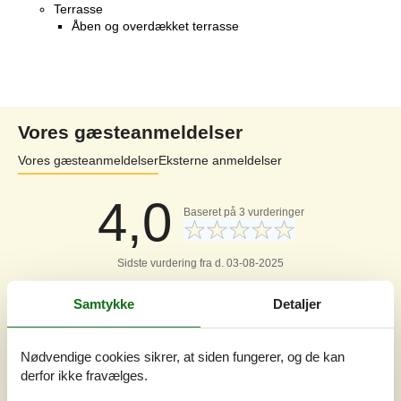
Terrasse
Åben og overdækket terrasse
Vores gæsteanmeldelser
Vores gæsteanmeldelser
Eksterne anmeldelser
4,0
Baseret på
3
vurderinger
Sidste vurdering fra d. 03-08-2025
5
(1)
Samtykke
Detaljer
4
(1)
3
(1)
2
(0)
1
(0)
Nødvendige cookies sikrer, at siden fungerer, og de kan
derfor ikke fravælges.
Kommentarer
1 vurdering har kommentar på dansk.