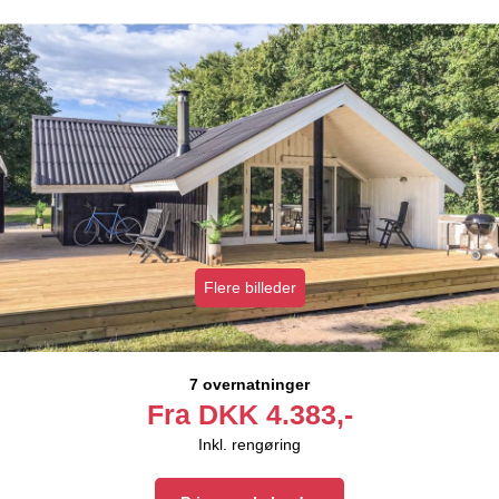
Flere billeder
7 overnatninger
Fra
DKK
4.383,-
Inkl. rengøring