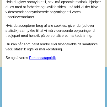
Hvis du giver samtykke til, at vi må opsamle statistik, hjælper
du os med at forbedre og udvikle siden. I så fald vil der blive
2
0
0
7
voksne
børn
husdyr
2025 juli
overnat
videresendt anonymiserede oplysninger til vores
underleverandører.
Det var et udmærket sommerhus, men der var ikke spande til
at sortere affald og klokken er stoppet. Hoveddøren var MEGET
Hvis du accepterer brug af alle cookies, giver du (ud over
svært at låse.
statistik) samtykke til, at vi må videresende oplysninger til
tredjepart med henblik på personaliseret markedsføring.
Se 2 eksterne anmeldelser i stedet.
Du kan når som helst ændre eller tilbagekalde dit samtykke
vedr. statistik og/eller markedsføring.
Se også vores
Persondatapolitik
Se nabo emner
Se solens gang om emnet
😎
Faciliteter
Aktiviteter
Adg. til Arrild Familiebad
Billard
Bålplads