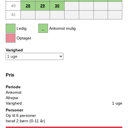
40
28
29
30
41
Ledig
Ankomst mulig
Optaget
Varighed
Pris
Periode
Ankomst
Afrejse
Varighed
1 uge
Personer
Op til 6 personer
heraf 2 børn (0-11 år)