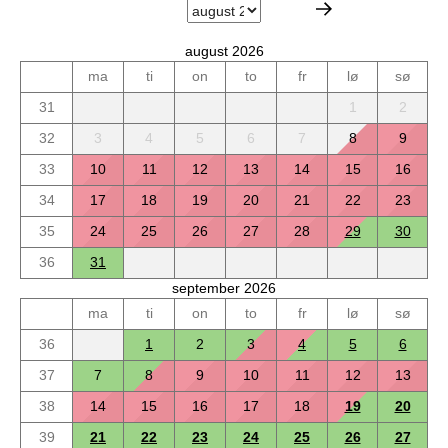
august 2026
ma
ti
on
to
fr
lø
sø
31
1
2
32
3
4
5
6
7
8
9
33
10
11
12
13
14
15
16
34
17
18
19
20
21
22
23
35
24
25
26
27
28
29
30
36
31
september 2026
ma
ti
on
to
fr
lø
sø
36
1
2
3
4
5
6
37
7
8
9
10
11
12
13
38
14
15
16
17
18
19
20
39
21
22
23
24
25
26
27