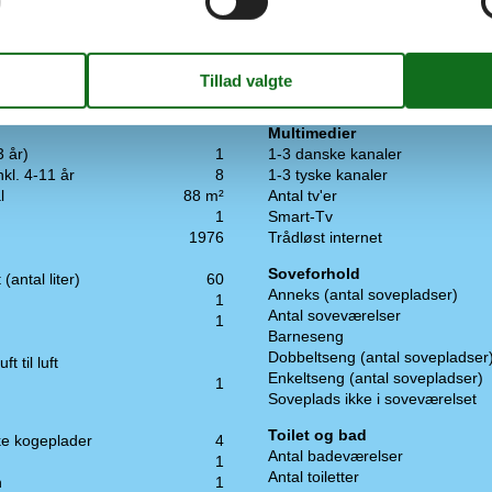
Multimedier
3 år)
1
1-3 danske kanaler
nkl. 4-11 år
8
1-3 tyske kanaler
l
88 m²
Antal tv'er
1
Smart-Tv
1976
Trådløst internet
Soveforhold
(antal liter)
60
Anneks (antal sovepladser)
1
Antal soveværelser
1
Barneseng
Dobbeltseng (antal sovepladser
 til luft
Enkeltseng (antal sovepladser)
1
Soveplads ikke i soveværelset
Toilet og bad
ke kogeplader
4
Antal badeværelser
1
Antal toiletter
n
1