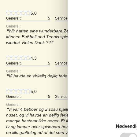
5,0
Generelt:
5
Service på stedet:
5
Værdi for pengene:
Generel:
Wir hatten eine wunderbare Zeit! Das Haus ist mit allem Notwendi
können Fußball und Tennis spielen oder sich einfach austoben! Wi
wieder! Vielen Dank ??
4,3
Generelt:
5
Service på stedet:
4
Værdi for pengene:
Generel:
Vi havde en virkelig dejlig ferie og sommerhuset oversteg vores fo
5,0
Generelt:
5
Service på stedet:
5
Værdi for pengene:
Generel:
vi var 4 beboer og 2 sosu hjælper fra en specialenhed på et plejehj
huset, og vi havde en dejlig ferie. Der er god plads til alle vi kan k
mangle bestemt ikke noget. Et lille tip til ejeren måske det var en i
Nødvendi
tv og lamper over spisebord her tænker jeg på kontakten for den sidde
en lille gætteleg ud af det som vores beboer syndes var en fest, så t