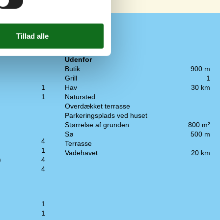
Udenfor
Butik
900 m
Grill
1
1
Hav
30 km
1
Natursted
Overdækket terrasse
Parkeringsplads ved huset
Størrelse af grunden
800 m²
Sø
500 m
4
Terrasse
1
Vadehavet
20 km
)
4
4
1
1