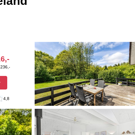
eland
6,-
.236,-
r
4,8