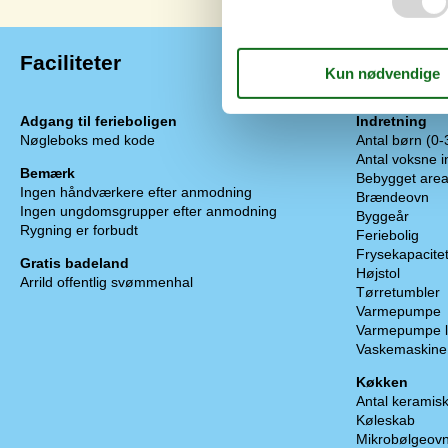
Faciliteter
Adgang til ferieboligen
Indretning
Nøgleboks med kode
Antal børn (0-
Antal voksne i
Bemærk
Bebygget area
Ingen håndværkere efter anmodning
Brændeovn
Ingen ungdomsgrupper efter anmodning
Byggeår
Rygning er forbudt
Feriebolig
Frysekapacitet 
Gratis badeland
Højstol
Arrild offentlig svømmenhal
Tørretumbler
Varmepumpe
Varmepumpe luft
Vaskemaskine
Køkken
Antal keramis
Køleskab
Mikrobølgeov