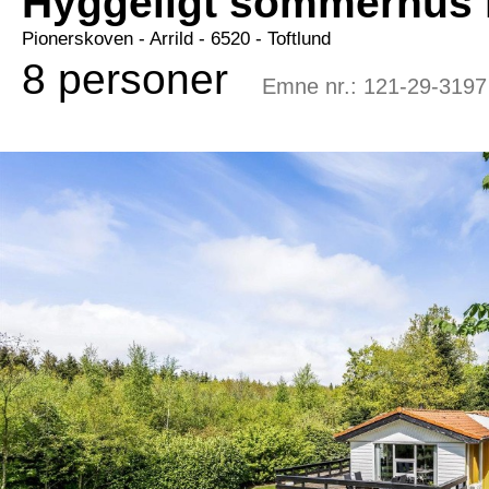
Hyggeligt sommerhus 
Pionerskoven
 - Arrild
 - 6520
 - Toftlund
8 personer
Emne nr.:
121-29-3197