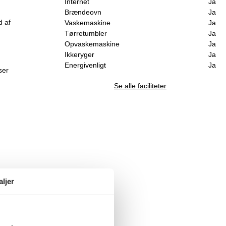
Internet
Ja
Brændeovn
Ja
d af
Vaskemaskine
Ja
Tørretumbler
Ja
Opvaskemaskine
Ja
Ikkeryger
Ja
Energivenligt
Ja
ser
Se alle faciliteter
aljer
mum