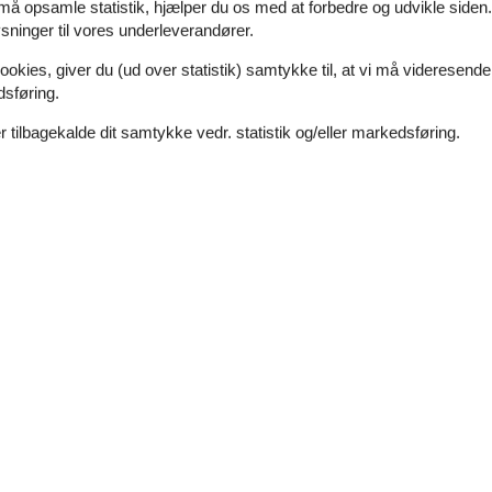
 må opsamle statistik, hjælper du os med at forbedre og udvikle siden. I
ninger til vores underleverandører.
Eksterne anmeldelser
4,8
r
ookies, giver du (ud over statistik) samtykke til, at vi må videresende
Se nabo emner
dsføring.
 tilbagekalde dit samtykke vedr. statistik og/eller markedsføring.
5,0
4,8
4,8
4,8
5
Beliggenhed:
5
ed masser af plads. Vi har
e sommerhus