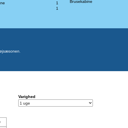
Brusekabine
ine
1
1
 højsæsonen.
Varighed
ø