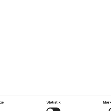
5
Beliggenhed:
5
gen ausgestattet. Die Kinder
r kommen auf jeden Fall
4
Beliggenhed:
4
rventninger
5
Beliggenhed:
5
em der holde ferie i 5 dage i
un varmt anbefale huset vi
de at skrive hvor man tænder for
ge
Statistik
Mark
r ikke helt logisk , men vi fik
ak for det