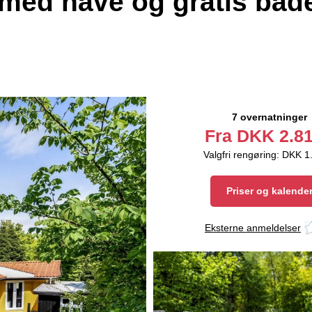
med have og gratis bad
7 overnatninger
Fra
DKK
2.81
Valgfri rengøring: DKK 1
Priser og kalende
Eksterne anmeldelser