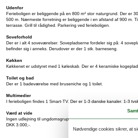
Udenfor
Ferieboligen er beliggende på en 800 m² stor naturgrund. Der er 300
500 m. Nærmeste forretning er beliggende i en afstand af 900 m. Ti
terrasse. Grill til rådighed. Parkering ved ferieboligen.
Soveforhold
Der er i alt 4 soveværelser. Sovepladserne fordeler sig på: 4 sovep
befinder sig i anneks. Derudover er der 1 stk. barneseng.
Køkken
Køkkenet er udstyret med 1 køleskab. Der er 4 keramiske kogepla
Toilet og bad
Der er 1 badeværelse med bruseniche og 1 toilet.
Multimedier
I ferieboligen findes 1 Smart-TV. Der er 1-3 danske kanaler. 1-3 tyske
Samt
Værd at vide
Ingen udlejning til ungdomsgrupper, hvor alle er 15-25 år. Rygning
DKK 3.000,-.
Nødvendige cookies sikrer, at si