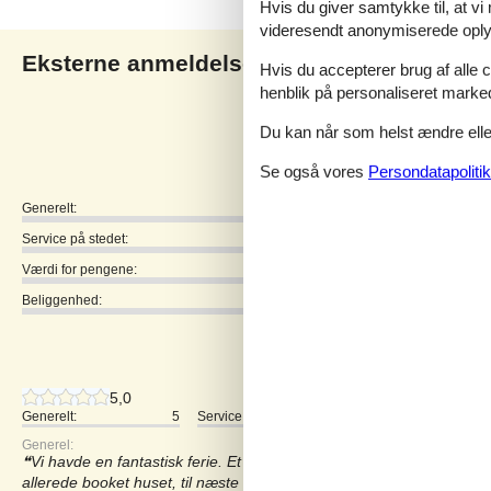
Hvis du giver samtykke til, at vi
videresendt anonymiserede oplys
Eksterne anmeldelser
Vores gæsteanmeldelse
Hvis du accepterer brug af alle c
henblik på personaliseret marke
4,8
Du kan når som helst ændre eller
Se også vores
Persondatapolitik
Generelt:
Service på stedet:
Værdi for pengene:
Beliggenhed:
4 eksterne anmeldelser
5,0
Generelt:
5
Service på stedet:
5
Værdi for pengene:
Generel:
Vi havde en fantastisk ferie. Et skønt område, og super fint hus m
allerede booket huset, til næste sommer. Kan varmt anbefale dett