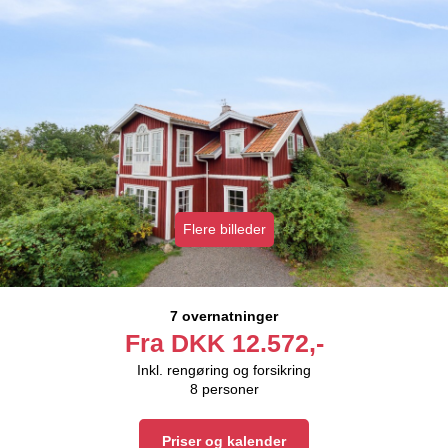
Flere billeder
7 overnatninger
Fra
DKK
12.572,-
Inkl. rengøring og forsikring
8
personer
Priser og kalender