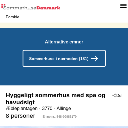
Forside
Alternative emner
Sommerhuse i nærheden (181)
Hyggeligt sommerhus med spa og
Del
havudsigt
Æbleplantagen
 - 3770
 - Allinge
8 personer
Emne nr.:
548-99986179