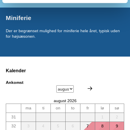
Miniferie
Der er begrænset mulighed for miniferie hele året, typisk uden
for højsæsonen.
Kalender
Ankomst
august 2026
ma
ti
on
to
fr
lø
sø
31
1
2
32
3
4
5
6
7
8
9