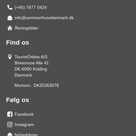
(+45) 7877 0424
info@sommerhusedanmark.dk
Åbningstider
Find os
TouristOnline A/S
Birkemose Alle 41
DK-6000
Kolding
Danmark
Momsnr.:
DK25363078
Følg os
Facebook
os
Instagram
på
os
Nyhedsbrev