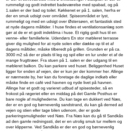
rummeligt og godt indrettet badeværelse med spabad, og på
1.salen er der bad og toilet. Køkkenet er på 1. salen, herfra er
der en smuk udsigt over området. Spiseområdet er lyst,
rummeligt og med en udsigt over Østersøen, et fantastisk sted
at nyde dagens måltider. I huse findes et ventilationsanlæg som
gør at de er et godt indeklima i huse. Et rigtig godt hus til en
venne- eller familieferie. Udendørs En stor møbleret terrasse
giver dig mulighed for at nyde solen eller dække op til et af
dagens måltider, måske tilberedt på grillen. Grunden er på ca.
3000 m2 så der er plads til leg og spil eller en lur under et af de
mange frugttræer. Fra stuen på 1. salen er der udgang til en
møbleret balkon. Du kan parkere ved huset. Beliggenhed Huset
ligger for enden af vejen, der er kun jer der kommer her. Allinge
er nærmeste by, her kan du foretage de daglige indkøb eller
måske finde en café ved havnen og nyde livet på havnen.
Allinge har et godt og varieret udbud af spisesteder, så en
frokost på røgeriet eller en middag på det Gamle Posthus er
bare nogle af mulighederne. Du kan tage en dukkert ved Næs,
der er en god og børnevenlig sandstrand, du kan gå derned ad
vejen og stien eller tage bilen udenom, der er gode
parkeringsmuligheder ved Næs. Fra Næs kan du gå til Sandkås
ad den gamle redningssti, det er en utrolig smuk tur mellem og
over klipperne. Ved Sandkås er der en god og børnevenlig