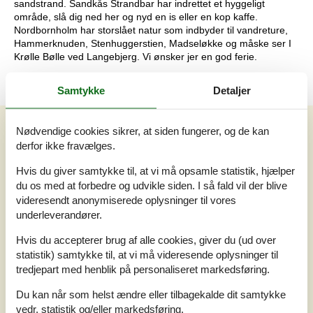
sandstrand. Sandkås Strandbar har indrettet et hyggeligt
område, slå dig ned her og nyd en is eller en kop kaffe.
Nordbornholm har storslået natur som indbyder til vandreture,
Hammerknuden, Stenhuggerstien, Madseløkke og måske ser I
Krølle Bølle ved Langebjerg. Vi ønsker jer en god ferie.
Samtykke
Detaljer
Eksterne anmeldelser
Nødvendige cookies sikrer, at siden fungerer, og de kan
derfor ikke fravælges.
Vores gæsteanmeldelser
Eksterne anmeldelser
Hvis du giver samtykke til, at vi må opsamle statistik, hjælper
4,7
du os med at forbedre og udvikle siden. I så fald vil der blive
videresendt anonymiserede oplysninger til vores
underleverandører.
4 eksterne anmeldelser
Hvis du accepterer brug af alle cookies, giver du (ud over
statistik) samtykke til, at vi må videresende oplysninger til
tredjepart med henblik på personaliseret markedsføring.
3,9
juli 2026
Generelt:
3,5
Rengøring:
3
Beliggenhed:
5
Du kan når som helst ændre eller tilbagekalde dit samtykke
Interiør:
4
vedr. statistik og/eller markedsføring.