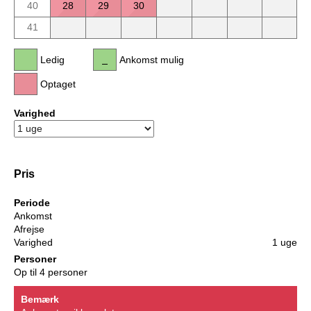
40
28
29
30
41
Ledig
Ankomst mulig
Optaget
Varighed
Pris
Periode
Ankomst
Afrejse
Varighed
1 uge
Personer
Op til 4 personer
Bemærk