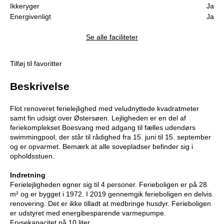
Ikkeryger
Ja
Energivenligt
Ja
Se alle faciliteter
Tilføj til favoritter
Beskrivelse
Flot renoveret ferielejlighed med veludnyttede kvadratmeter
samt fin udsigt over Østersøen. Lejligheden er en del af
feriekomplekset Boesvang med adgang til fælles udendørs
swimmingpool, der står til rådighed fra 15. juni til 15. september
og er opvarmet. Bemærk at alle sovepladser befinder sig i
opholdsstuen.
Indretning
Ferielejligheden egner sig til 4 personer. Ferieboligen er på 28
m² og er bygget i 1972. I 2019 gennemgik ferieboligen en delvis
renovering. Det er ikke tilladt at medbringe husdyr. Ferieboligen
er udstyret med energibesparende varmepumpe.
Frysekapacitet på 10 liter.