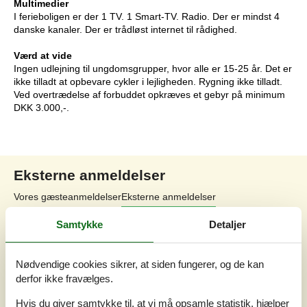
Multimedier
I ferieboligen er der 1 TV. 1 Smart-TV. Radio. Der er mindst 4
danske kanaler. Der er trådløst internet til rådighed.
Værd at vide
Ingen udlejning til ungdomsgrupper, hvor alle er 15-25 år. Det er
ikke tilladt at opbevare cykler i lejligheden. Rygning ikke tilladt.
Ved overtrædelse af forbuddet opkræves et gebyr på minimum
DKK 3.000,-.
Eksterne anmeldelser
Vores gæsteanmeldelser
Eksterne anmeldelser
Samtykke
Detaljer
4,5
Nødvendige cookies sikrer, at siden fungerer, og de kan
derfor ikke fravælges.
Generelt:
4,6
Hvis du giver samtykke til, at vi må opsamle statistik, hjælper
Service på stedet:
4,4