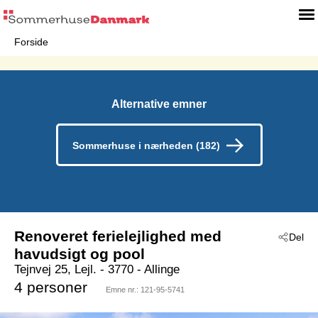
Forside
Alternative emner
Sommerhuse i nærheden (182)
Renoveret ferielejlighed med
Del
havudsigt og pool
Tejnvej 25, Lejl.
 - 3770
 - Allinge
4 personer
Emne nr.:
121-95-5741