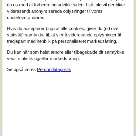
du os med at forbedre og udvikle siden. I så fald vil der blive
Værdi for pengene:
4,0
videresendt anonymiserede oplysninger til vores
Beliggenhed:
5,0
underleverandører.
7 eksterne anmeldelser
Hvis du accepterer brug af alle cookies, giver du (ud over
statistik) samtykke til, at vi må videresende oplysninger til
tredjepart med henblik på personaliseret markedsføring.
5,0
Generelt:
5
Service på stedet:
5
Værdi for pengene:
5
Du kan når som helst ændre eller tilbagekalde dit samtykke
Beliggenhed:
5
vedr. statistik og/eller markedsføring.
Se også vores
Persondatapolitik
4,0
Generelt:
4
Service på stedet:
4
Værdi for pengene:
3
Beliggenhed:
5
Generel:
Lille, men hyggeligt område. Beskidt sommerhus, men
heldigvis lille og nemt at gøre rent.
4,3
Generelt:
5
Service på stedet:
4
Værdi for pengene:
3
Beliggenhed:
5