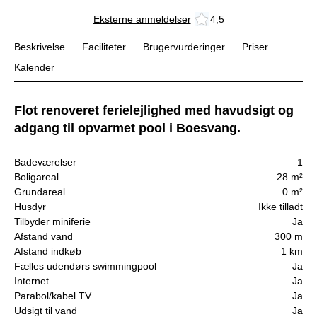
Eksterne anmeldelser
4,5
Beskrivelse
Faciliteter
Brugervurderinger
Priser
Kalender
Flot renoveret ferielejlighed med havudsigt og
adgang til opvarmet pool i Boesvang.
Badeværelser
1
Boligareal
28 m²
Grundareal
0 m²
Husdyr
Ikke tilladt
Tilbyder miniferie
Ja
Afstand vand
300 m
Afstand indkøb
1 km
Fælles udendørs swimmingpool
Ja
Internet
Ja
Parabol/kabel TV
Ja
Udsigt til vand
Ja