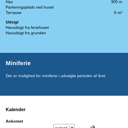
Hav
300 m
Parkeringsplads ved huset
Terrasse
8 m²
Udsigt
Havudsigt fra feriehuset
Havudsigt fra grunden
Miniferie
Der er mulighed for miniferie i udvalgte perioder af året.
Kalender
Ankomst