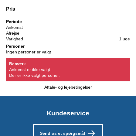
Pris
Periode
Ankomst
Afrejse
Varighed
1 uge
Personer
Ingen personer er valgt
Bemærk
Ankomst er ikke valgt.
Der er ikke valgt personer.
Aftale- og lejebetingelser
Kundeservice
Send os et spørgsmål