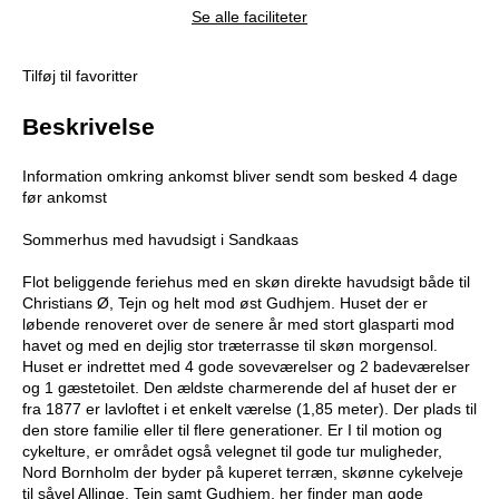
Se alle faciliteter
Tilføj til favoritter
Beskrivelse
Information omkring ankomst bliver sendt som besked 4 dage
før ankomst
Sommerhus med havudsigt i Sandkaas
Flot beliggende feriehus med en skøn direkte havudsigt både til
Christians Ø, Tejn og helt mod øst Gudhjem. Huset der er
løbende renoveret over de senere år med stort glasparti mod
havet og med en dejlig stor træterrasse til skøn morgensol.
Huset er indrettet med 4 gode soveværelser og 2 badeværelser
og 1 gæstetoilet. Den ældste charmerende del af huset der er
fra 1877 er lavloftet i et enkelt værelse (1,85 meter). Der plads til
den store familie eller til flere generationer. Er I til motion og
cykelture, er området også velegnet til gode tur muligheder,
Nord Bornholm der byder på kuperet terræn, skønne cykelveje
til såvel Allinge, Tejn samt Gudhjem, her finder man gode