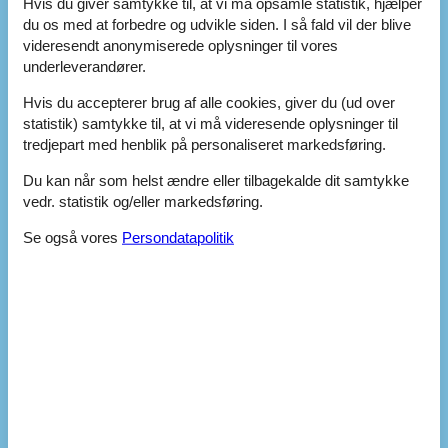
Hvis du giver samtykke til, at vi må opsamle statistik, hjælper
Antal dobbeltsenge
4
du os med at forbedre og udvikle siden. I så fald vil der blive
Antal enkelt sovesofaer (1 person)
1
videresendt anonymiserede oplysninger til vores
Antal køjesenge
1
underleverandører.
Antal soveværelser
4
Antal stuer
1
Hvis du accepterer brug af alle cookies, giver du (ud over
Baby seng
statistik) samtykke til, at vi må videresende oplysninger til
Babystol (er)/højstol (r) på forespørgsel
tredjepart med henblik på personaliseret markedsføring.
Barneseng (er)/barneseng (er) efter anmodning
Boligareal (m²)
150
Du kan når som helst ændre eller tilbagekalde dit samtykke
Brandslukker
vedr. statistik og/eller markedsføring.
Bruser
Byggeår
1877
Se også vores
Persondatapolitik
Fladskærms TV
Førstehjælpskasse
Liggestole
Pusleunderlag til baby
Radiator
Røgalarm
Seneste år, hvor boligen blev moderniseret
2010
Skab
Strygebræt
Støvsuger
TV