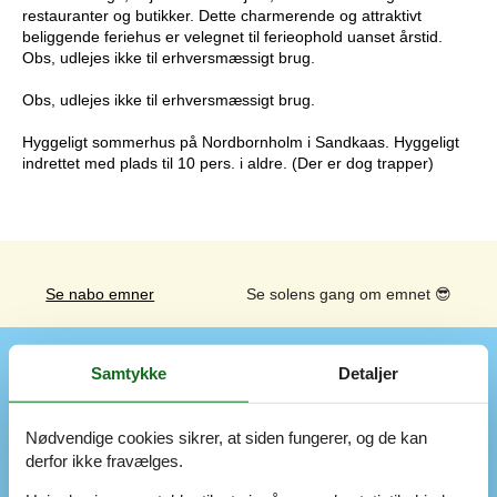
restauranter og butikker. Dette charmerende og attraktivt
beliggende feriehus er velegnet til ferieophold uanset årstid.
Obs, udlejes ikke til erhversmæssigt brug.
Obs, udlejes ikke til erhversmæssigt brug.
Hyggeligt sommerhus på Nordbornholm i Sandkaas. Hyggeligt
indrettet med plads til 10 pers. i aldre. (Der er dog trapper)
Se nabo emner
Se solens gang om emnet
😎
Faciliteter
Samtykke
Detaljer
Indendørs
Nødvendige cookies sikrer, at siden fungerer, og de kan
Antal (ekstra) barnesenge / børnesenge
2
derfor ikke fravælges.
Antal (ekstra) børnestole
2
Antal badeværelser
3