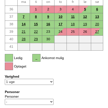
ma
ti
on
to
fr
lø
sø
36
1
2
3
4
5
6
37
7
8
9
10
11
12
13
38
14
15
16
17
18
19
20
39
21
22
23
24
25
26
27
40
28
29
30
41
Ledig
Ankomst mulig
Optaget
Varighed
Personer
Personer