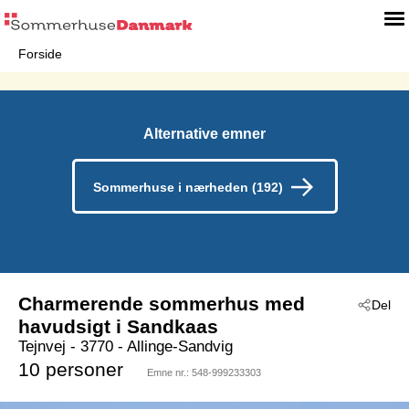
Forside
Alternative emner
Sommerhuse i nærheden (192)
Charmerende sommerhus med
Del
havudsigt i Sandkaas
Tejnvej
 - 3770
 - Allinge-Sandvig
10 personer
Emne nr.:
548-999233303