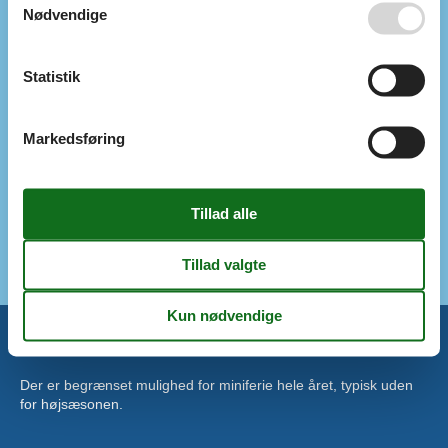
Strand
Nødvendige
Udsigt
Hus med havudsigt
Statistik
Diverse
Helt i stueetagen
Privat indgang
Markedsføring
Udlejning kun til ferieudlejning
Afstand
Butikker
310 m
Strand/hav/sø
490 m
Vand
150 m
Miniferie
Der er begrænset mulighed for miniferie hele året, typisk uden
for højsæsonen.