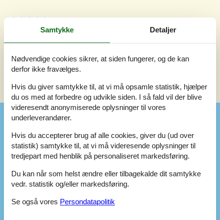
4,6
august 2025
Samtykke
Detaljer
Generelt:
4,5
Rengøring:
5
Beliggenhed:
5
Interiør:
4
Nødvendige cookies sikrer, at siden fungerer, og de kan
derfor ikke fravælges.
Hvis du giver samtykke til, at vi må opsamle statistik, hjælper
Se nabo emner
Se solens gang om emnet
😎
du os med at forbedre og udvikle siden. I så fald vil der blive
videresendt anonymiserede oplysninger til vores
underleverandører.
Faciliteter
Hvis du accepterer brug af alle cookies, giver du (ud over
statistik) samtykke til, at vi må videresende oplysninger til
Indendørs
tredjepart med henblik på personaliseret markedsføring.
Antal (ekstra) barnesenge / børnesenge
1
Antal (ekstra) børnestole
1
Du kan når som helst ændre eller tilbagekalde dit samtykke
Antal badeværelser
1
vedr. statistik og/eller markedsføring.
Antal dobbeltsenge
1
Antal enkelt sovesofaer (1 person)
1
Se også vores
Persondatapolitik
Antal soveværelser
1
Antal stuer
1