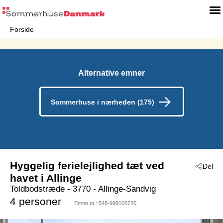
Forside
Alternative emner
Sommerhuse i nærheden (175)
Hyggelig ferielejlighed tæt ved
Del
havet i Allinge
Toldbodstræde
 - 3770
 - Allinge-Sandvig
4 personer
Emne nr.:
548-999105720