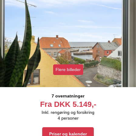
Flere billeder
7 overnatninger
Fra
DKK
5.149,-
Inkl. rengøring og forsikring
4
personer
Priser og kalender