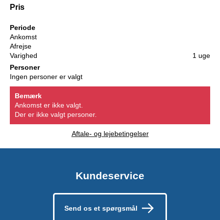
Pris
Periode
Ankomst
Afrejse
Varighed
1 uge
Personer
Ingen personer er valgt
Bemærk
Ankomst er ikke valgt.
Der er ikke valgt personer.
Aftale- og lejebetingelser
Kundeservice
Send os et spørgsmål