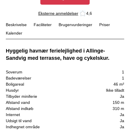
Eksterne anmeldelser
4,6
Beskrivelse
Faciliteter
Brugervurderinger
Priser
Kalender
Hyggelig havnær ferielejlighed i Allinge-
Sandvig med terrasse, have og cykelskur.
Soverum
1
Badeværelser
1
Boligareal
46 m²
Husdyr
Ikke tilladt
Tilbyder miniferie
Ja
Afstand vand
150 m
Afstand indkøb
310 m
Internet
Ja
Udsigt til vand
Ja
Indhegnet område
Ja