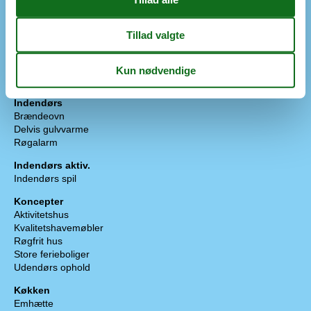
Fitness center
6 km
Golfbane
9,3 km
Nærmeste by
6 km
Nærmeste restaurant
6 km
Padelbane
6 km
Svømmehal
15,9 km
Tennisbane
6 km
Indendørs
Brændeovn
Delvis gulvvarme
Røgalarm
Indendørs aktiv.
Indendørs spil
Koncepter
Aktivitetshus
Kvalitetshavemøbler
Røgfrit hus
Store ferieboliger
Udendørs ophold
Køkken
Emhætte