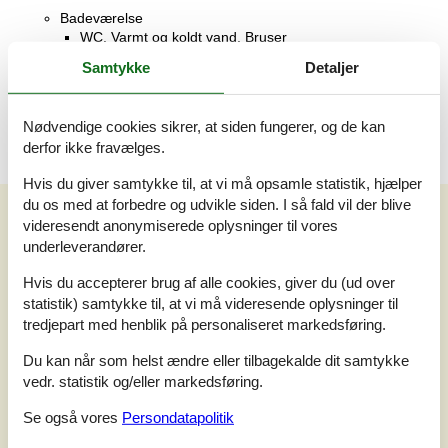
Badeværelse
WC. Varmt og koldt vand, Bruser
Samtykke
Detaljer
Terrasse
Åben terrasse
Nødvendige cookies sikrer, at siden fungerer, og de kan
derfor ikke fravælges.
Hvis du giver samtykke til, at vi må opsamle statistik, hjælper
du os med at forbedre og udvikle siden. I så fald vil der blive
Vores gæsteanmeldelser
videresendt anonymiserede oplysninger til vores
Vores gæsteanmeldelser
Eksterne anmeldelser
underleverandører.
Hvis du accepterer brug af alle cookies, giver du (ud over
5,0
statistik) samtykke til, at vi må videresende oplysninger til
Baseret på
1
vurdering
tredjepart med henblik på personaliseret markedsføring.
Du kan når som helst ændre eller tilbagekalde dit samtykke
Vurderet d. 02-11-2025
vedr. statistik og/eller markedsføring.
5
(1)
4
(0)
Se også vores
Persondatapolitik
3
(0)
2
(0)