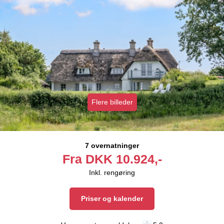
Flere billeder
7 overnatninger
Fra
DKK
10.924,-
Inkl. rengøring
Priser og kalender