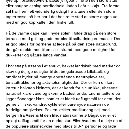
fyre op i brændeovnen, sætte jer godt til rette i den store stue
eller snuppe et slag bordfodbold, inden I går til køjs. Fra første
sal har I en helt vidunderlig udsigt fra altanen eller den store
tagterrasse, så her har I det helt rette sted at starte dagen ud
med en god kop kaffe i den friske luft.
På de varme dage kan I nyde solen i fulde drag på den store
terrasse med grill og gode møbler til solbadning en masse. Der
er god plads for børnene at lege på på den store naturgrund,
der går direkte ned til en stille strand med gode mulighed for
dukkerter og gåture langs vandet.
I bor tæt på Assens i et smukt, bakket landskab med marker og
skov og dejlige udsigter til det bølgekrusede Lillebælt, og
området byder på mange enestående naturoplevelser,
turistattraktioner og aktivitetsmuligheder. Der er kun en kort
køretur halvøen Helnæs, der er kendt for sin unikke, uberørte
natur, sit klare vand og skønne badestrande. Endnu tættere på
ligger Sandager Næs, som er et ideelt udflugtsmål for dem, der
gerne vil fiske, vandre, cykle eller bare nyde naturen i de
fredelige omgivelser. Pak en lækker madkurv og sejl med
færgen fra Assens til den lille, naturskønne ø Bågø, der er et
oplagt udflugtsmål for en endagstur. Eller hvad med at leje en af
de populære skinnecykler med plads til 3-4 personer og lade