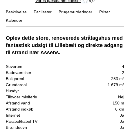
Vores gæsteanmeldelser
5,0
Beskrivelse
Faciliteter
Brugervurderinger
Priser
Kalender
Oplev dette store, renoverede stråtagshus med
fantastisk udsigt til Lillebælt og direkte adgang
til strand nær Assens.
Soverum
4
Badeværelser
2
Boligareal
253 m²
Grundareal
1.679 m²
Husdyr
1
Tilbyder miniferie
Nej
Afstand vand
150 m
Afstand indkøb
6 km
Internet
Ja
Parabol/kabel TV
Ja
Brændeovn
Ja