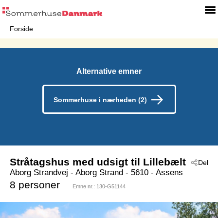
Forside
Alternative emner
Sommerhuse i nærheden (2)
Stråtagshus med udsigt til Lillebælt
Del
Aborg Strandvej
 - Aborg Strand
 - 5610
 - Assens
8 personer
Emne nr.:
130-G51144