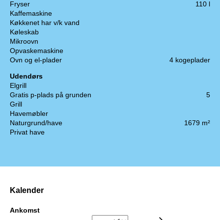
Fryser
110 l
Kaffemaskine
Køkkenet har v/k vand
Køleskab
Mikroovn
Opvaskemaskine
Ovn og el-plader
4 kogeplader
Udendørs
Elgrill
Gratis p-plads på grunden
5
Grill
Havemøbler
Naturgrund/have
1679 m²
Privat have
Kalender
Ankomst