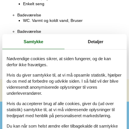
Enkelt seng
Badeværelse
WC. Varmt og koldt vand, Bruser
Badeværelse
WC. Varmt og koldt vand, Bruser
Samtykke
Detaljer
Terrasse
Overdækket terrasse
Nødvendige cookies sikrer, at siden fungerer, og de kan
derfor ikke fravælges.
Hvis du giver samtykke til, at vi må opsamle statistik, hjælper
du os med at forbedre og udvikle siden. I så fald vil der blive
videresendt anonymiserede oplysninger til vores
underleverandører.
Se nabo emner
Se solens gang om emnet
😎
Hvis du accepterer brug af alle cookies, giver du (ud over
statistik) samtykke til, at vi må videresende oplysninger til
Faciliteter
tredjepart med henblik på personaliseret markedsføring.
Du kan når som helst ændre eller tilbagekalde dit samtykke
Aktiviteter