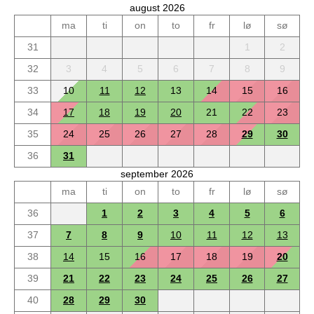
august 2026
ma
ti
on
to
fr
lø
sø
31
1
2
32
3
4
5
6
7
8
9
33
10
11
12
13
14
15
16
34
17
18
19
20
21
22
23
35
24
25
26
27
28
29
30
36
31
september 2026
ma
ti
on
to
fr
lø
sø
36
1
2
3
4
5
6
37
7
8
9
10
11
12
13
38
14
15
16
17
18
19
20
39
21
22
23
24
25
26
27
40
28
29
30