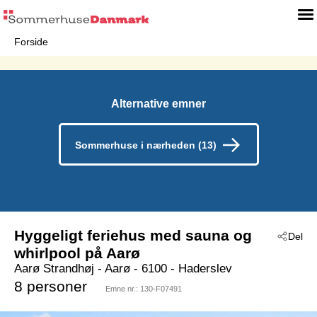
Forside
Alternative emner
Sommerhuse i nærheden (13)
Hyggeligt feriehus med sauna og
Del
whirlpool på Aarø
Aarø Strandhøj
 - Aarø
 - 6100
 - Haderslev
8 personer
Emne nr.:
130-F07491