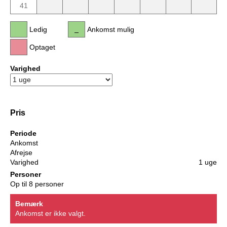
41
Ledig
Ankomst mulig
Optaget
Varighed
Pris
Periode
Ankomst
Afrejse
Varighed
1 uge
Personer
Op til 8 personer
Bemærk
Ankomst er ikke valgt.