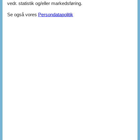
vedr. statistik og/eller markedsføring.
Bålplads
Fiskemulighed, Hav
Se også vores
Persondatapolitik
Bad
WC. Varmt og koldt vand
Bemærk
Håndklæder kan ikke lejes
Sengelinned kan ikke lejes
Udl. ikke til ungdomsgrupper
Udlejes ikke til institutioner
Udlejes kun til ferieophold
Diverse
Antal babysenge
1
Antal babystole
1
Antal gratis børn (< 4 år)
1
Antal solvogne
2
Byggemateriale: Træ
Byggeår
2011
EL ekskl.
Feriehus
108 m²
Helårsisoleret
Kæledyr Nej