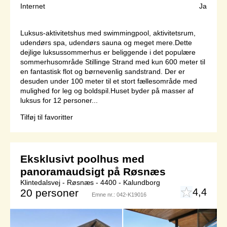
Internet
Ja
Luksus-aktivitetshus med swimmingpool, aktivitetsrum,
udendørs spa, udendørs sauna og meget mere.Dette
dejlige luksussommerhus er beliggende i det populære
sommerhusområde Stillinge Strand med kun 600 meter til
en fantastisk flot og børnevenlig sandstrand. Der er
desuden under 100 meter til et stort fællesområde med
mulighed for leg og boldspil.Huset byder på masser af
luksus for 12 personer...
Tilføj til favoritter
Eksklusivt poolhus med
panoramaudsigt på Røsnæs
Klintedalsvej - Røsnæs - 4400 - Kalundborg
4,4
20 personer
Emne nr.:
042-K19016