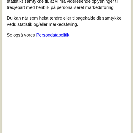
statistik) samtykke til, at vi må videresende oplysninger til
tredjepart med henblik på personaliseret markedsføring.
Du kan når som helst ændre eller tilbagekalde dit samtykke
vedr. statistik og/eller markedsføring.
Se også vores
Persondatapolitik
7 overnatninger
Fra
DKK
11.389,-
Inkl. rengøring
Soverum
5
Husdyr
2
Afstand vand
490 m
Boligareal
240 m²
Grundareal
Unknown
Internet
Ja
Nyd en uforglemmelig ferie i dette luksuriøse feriehus
med indendørs pool og udendørs spa.Dette indbydende