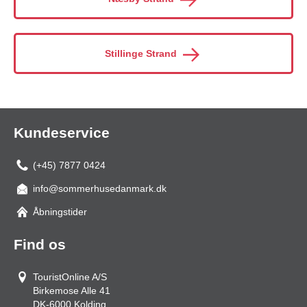
Stillinge Strand
Kundeservice
(+45) 7877 0424
info@sommerhusedanmark.dk
Åbningstider
Find os
TouristOnline A/S
Birkemose Alle 41
DK-6000
Kolding