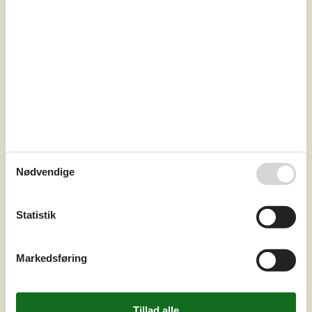
7 overnatninger
Fra
DKK
4.419,-
Inkl. rengøring
Nødvendige
Soverum
2
Husdyr
Ikke tilladt
Afstand vand
3.150 m
Boligareal
41 m²
Statistik
Grundareal
Unknown
Internet
Ja
Markedsføring
Tilbring ubekymrede feriedage i dette feriehus med egen
pool og stor legehave.Jeres charmerende feriehus med
sin rummelige grund giver jer de perfekte betingelser for