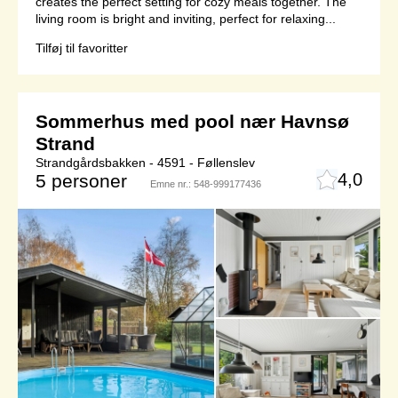
creates the perfect setting for cozy meals together. The
living room is bright and inviting, perfect for relaxing...
Tilføj til favoritter
Sommerhus med pool nær Havnsø
Strand
Strandgårdsbakken - 4591 - Føllenslev
4,0
5 personer
Emne nr.:
548-999177436