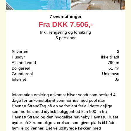
7 overnatninger
Fra
DKK
7.506,-
Inkl. rengøring og forsikring
5
personer
Soverum
3
Husdyr
Ikke tilladt
Afstand vand
790 m
Boligareal
61 m²
Grundareal
Unknown
Internet
Ja
Information omkring ankomst bliver sendt som besked 4
dage før ankomstSkønt sommerhus med pool nær
Havnsø StrandTag på en velfortjent ferie i dette dejlige
sommerhus med idyllisk beliggenhed kun 800 m fra
Havnsø Strand og den hyggelige havneby Havnsø. Huset
byder på 3 rummelige værelser, som giver plads til både
familie og venner. Det veludstyrede køkken med