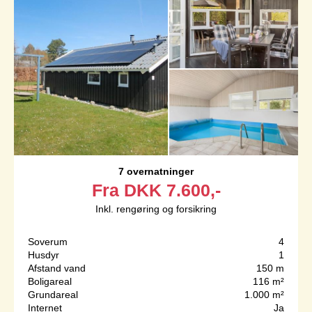
7 overnatninger
Fra
DKK
7.600,-
Inkl. rengøring og forsikring
Soverum
4
Husdyr
1
Afstand vand
150 m
Boligareal
116 m²
Grundareal
1.000 m²
Internet
Ja