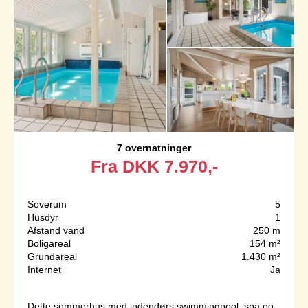
7 overnatninger
Fra
DKK
7.970,-
Soverum
5
Husdyr
1
Afstand vand
250 m
Boligareal
154 m²
Grundareal
1.430 m²
Internet
Ja
Dette sommerhus med indendørs swimmingpool, spa og