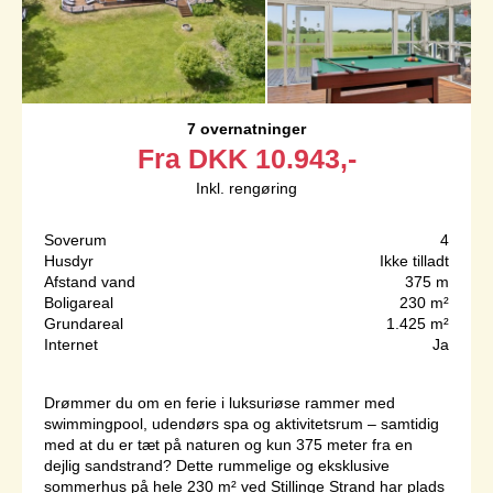
7 overnatninger
Fra
DKK
10.943,-
Inkl. rengøring
Soverum
4
Husdyr
Ikke tilladt
Afstand vand
375 m
Boligareal
230 m²
Grundareal
1.425 m²
Internet
Ja
Drømmer du om en ferie i luksuriøse rammer med
swimmingpool, udendørs spa og aktivitetsrum – samtidig
med at du er tæt på naturen og kun 375 meter fra en
dejlig sandstrand? Dette rummelige og eksklusive
sommerhus på hele 230 m² ved Stillinge Strand har plads