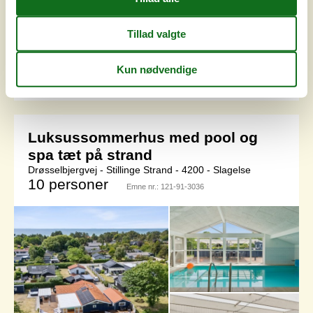
en aktiv, men afslappende ferie med familien. Sæt jer til
rette i den åbne stue og spisestue, der skaber en
indbydende atmosfære med store vinduer og lyse farver.
Slap af i sofaen med udsigt over det grønne eller afrund
dagen me...
Tilføj til favoritter
Luksussommerhus med pool og
spa tæt på strand
Drøsselbjergvej - Stillinge Strand - 4200 - Slagelse
10 personer
Emne nr.:
121-91-3036