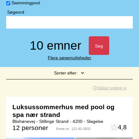
Swimmingpool
Søgeord
10 emner
Søg
Flere søgemuligheder
Sorter efter:
Side 1 af 1
Sådan sorterer vi
Luksussommerhus med pool og
spa nær strand
Blishønevej - Stillinge Strand - 4200 - Slagelse
4,8
12 personer
Emne nr.:
121-91-3032