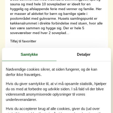
sauna og med hele 10 sovepladser er ideelt for en
hyggelig og afslappende ferie med venner og familie. Her
er masser af aktivitet for børn og barnlige sjæle i
poolområdet med gulvvarme. Husets samlingspunkt er
køkkenalrummet i direkte forbindelse med stuen, hvor alle
kan være sammen og hygge sig. Der er hele 5
soveværelser med hver 2 soveplad...
Tilføj til favoritter
Samtykke
Detaljer
Luksusferiehus ved Reersø med
pool og spa
Nødvendige cookies sikrer, at siden fungerer, og de kan
Tranevej - Reersø - 4281 - Gørlev
derfor ikke fravælges.
14 personer
Emne nr.:
130-E20699
Hvis du giver samtykke til, at vi må opsamle statistik, hjælper
du os med at forbedre og udvikle siden. I så fald vil der blive
videresendt anonymiserede oplysninger til vores
underleverandører.
Hvis du accepterer brug af alle cookies, giver du (ud over