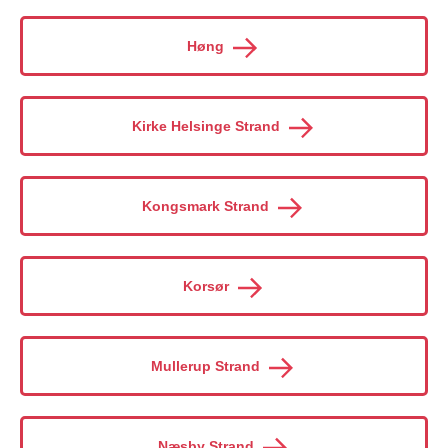
Høng
Kirke Helsinge Strand
Kongsmark Strand
Korsør
Mullerup Strand
Næsby Strand