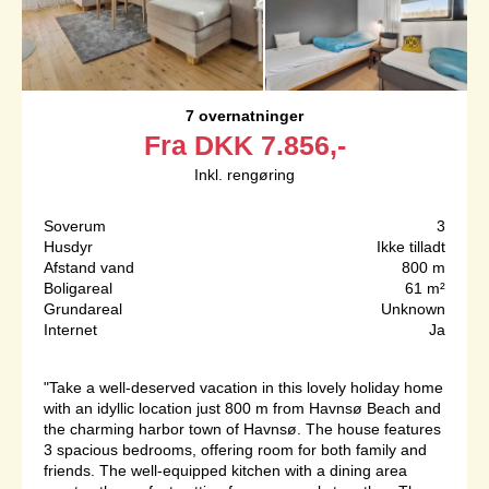
7 overnatninger
Fra
DKK
7.856,-
Inkl. rengøring
Soverum
3
Husdyr
Ikke tilladt
Afstand vand
800 m
Boligareal
61 m²
Grundareal
Unknown
Internet
Ja
"Take a well-deserved vacation in this lovely holiday home
with an idyllic location just 800 m from Havnsø Beach and
the charming harbor town of Havnsø. The house features
3 spacious bedrooms, offering room for both family and
friends. The well-equipped kitchen with a dining area