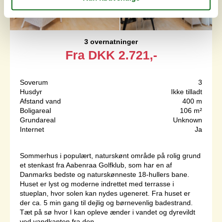
3 overnatninger
Fra
DKK
2.721,-
Soverum
3
Husdyr
Ikke tilladt
Afstand vand
400 m
Boligareal
106 m²
Grundareal
Unknown
Internet
Ja
Sommerhus i populært, naturskønt område på rolig grund
et stenkast fra Aabenraa Golfklub, som har en af
Danmarks bedste og naturskønneste 18-hullers bane.
Huset er lyst og moderne indrettet med terrasse i
stueplan, hvor solen kan nydes ugeneret. Fra huset er
der ca. 5 min gang til dejlig og børnevenlig badestrand.
Tæt på sø hvor I kan opleve ænder i vandet og dyrevildt
ved vandkanten fra den...