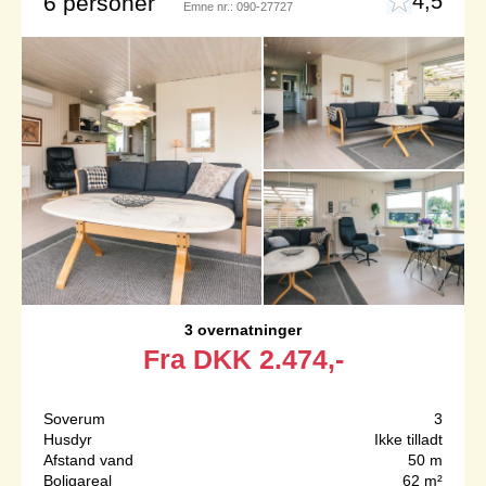
4,5
6 personer
Emne nr.:
090-27727
3 overnatninger
Fra
DKK
2.474,-
Soverum
3
Husdyr
Ikke tilladt
Afstand vand
50 m
Boligareal
62 m²