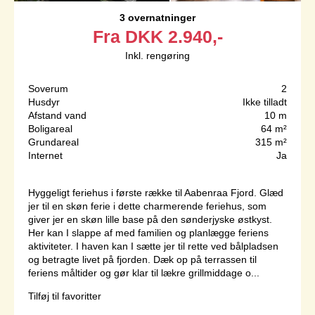
3 overnatninger
Fra
DKK
2.940,-
Inkl. rengøring
Soverum
2
Husdyr
Ikke tilladt
Afstand vand
10 m
Boligareal
64 m²
Grundareal
315 m²
Internet
Ja
Hyggeligt feriehus i første række til Aabenraa Fjord. Glæd
jer til en skøn ferie i dette charmerende feriehus, som
giver jer en skøn lille base på den sønderjyske østkyst.
Her kan I slappe af med familien og planlægge feriens
aktiviteter. I haven kan I sætte jer til rette ved bålpladsen
og betragte livet på fjorden. Dæk op på terrassen til
feriens måltider og gør klar til lækre grillmiddage o...
Tilføj til favoritter