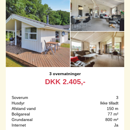
3 overnatninger
DKK
2.405,-
Soverum
3
Husdyr
Ikke tilladt
Afstand vand
150 m
Boligareal
77 m²
Grundareal
800 m²
Internet
Ja