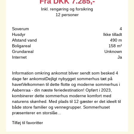
Fra
DKK
7.285,-
Inkl. rengøring og forsikring
12
personer
Soverum
4
Husdyr
Ikke tilladt
Afstand vand
490 m
Boligareal
158 m²
Grundareal
Unknown
Internet
Ja
Information omkring ankomst bliver sendt som besked 4
dage før ankomstDejligt nybygget sommerhus tæt på
havetVelkommen til dette flotte og moderne sommerhus i
Aabenraa - din næste feriedestination! Opført i 2023,
kombinerer dette sommerhus moderne komfort med
naturens skønhed. Med plads til 12 gæster er det ideelt til
både store familier og vennegrupper. Sommerhuset
præsenterer en storslåe...
Tilføj til favoritter