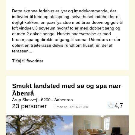
Dette skønne feriehus er lyst og imødekommende, det
indbyder til ferie og afslapning. selve huset indeholder et
dejligt køkken, en pæn lys stue med brændeovn og gulv til
loft vinduer, 3 soverum hvoraf to er med dobbelt seng og
et men 2 enkelt senge. Husets badeværelse er med
bruser, spa og direkte adgang til sauna. Udendørs er der
opført en træterasse delvis rundt om huset, en del af
terassen...
Tilføj til favoritter
Smukt landsted med sø og spa nær
Åbenrå
Årup Skovvej - 6200 - Aabenraa
4,7
23 personer
Emne nr.:
121-63-1200