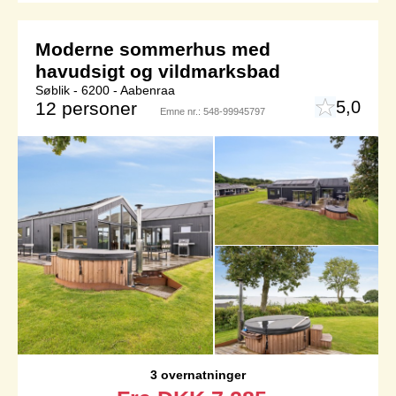
Moderne sommerhus med
havudsigt og vildmarksbad
Søblik - 6200 - Aabenraa
5,0
12 personer
Emne nr.:
548-99945797
3 overnatninger