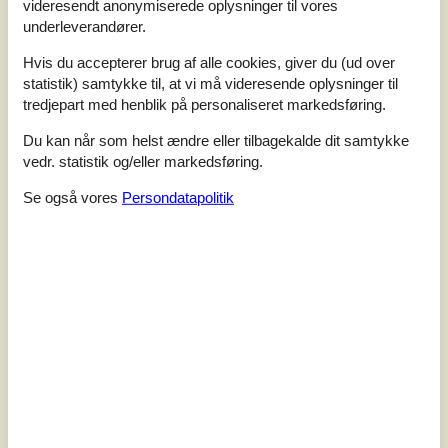
videresendt anonymiserede oplysninger til vores
udendørs swimmingpool, sauna og legeplads.Indretning
underleverandører.
Sommerhuset egner sig til 5 personer samt 1 barn op til 3
år. Ferieboligen er på 67 m² og er bygget i 1976. I 2003
Hvis du accepterer brug af alle cookies, giver du (ud over
gennemgik ferieboligen en delvis renovering. Det er
statistik) samtykke til, at vi må videresende oplysninger til
tilladt...
tredjepart med henblik på personaliseret markedsføring.
Tilføj til favoritter
Du kan når som helst ændre eller tilbagekalde dit samtykke
vedr. statistik og/eller markedsføring.
Se også vores
Persondatapolitik
Hyggeligt sommerhus ved Løjtland
med sauna og strand
Barsbæklund - Loddenhøj - 6200 - Southeast Jutland And
Als
3,8
12 personer
Emne nr.:
090-27135