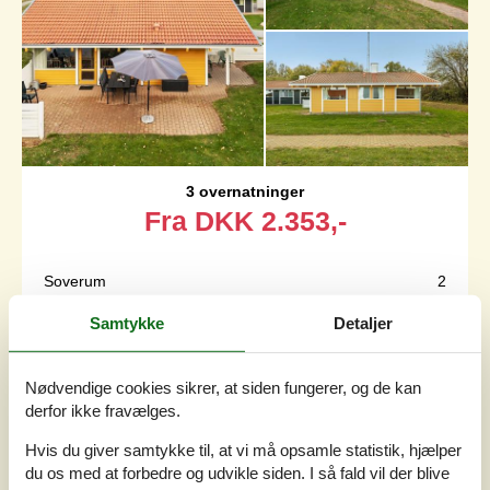
3 overnatninger
Fra
DKK
2.353,-
Soverum
2
Husdyr
2
Afstand vand
500 m
Samtykke
Detaljer
Boligareal
67 m²
Grundareal
100 m²
Internet
Ja
Nødvendige cookies sikrer, at siden fungerer, og de kan
derfor ikke fravælges.
Velindrettet sommerhus beliggende i Løjt Feriecenter i
Hvis du giver samtykke til, at vi må opsamle statistik, hjælper
anden række, hvor vandet kan skimtes fra huset og ses
du os med at forbedre og udvikle siden. I så fald vil der blive
fra grunden. På fællesområdet er der minigolf, boldbaner,