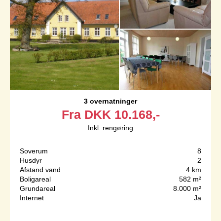
3 overnatninger
Fra
DKK
10.168,-
Inkl. rengøring
Soverum
8
Husdyr
2
Afstand vand
4 km
Boligareal
582 m²
Grundareal
8.000 m²
Internet
Ja