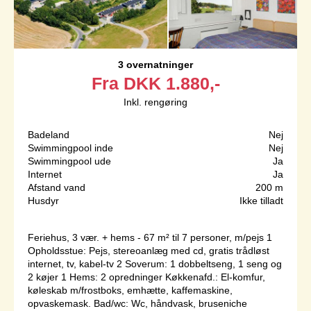
3 overnatninger
Fra
DKK
1.880,-
Inkl. rengøring
Badeland
Nej
Swimmingpool inde
Nej
Swimmingpool ude
Ja
Internet
Ja
Afstand vand
200 m
Husdyr
Ikke tilladt
Feriehus, 3 vær. + hems - 67 m² til 7 personer, m/pejs 1
Opholdsstue: Pejs, stereoanlæg med cd, gratis trådløst
internet, tv, kabel-tv 2 Soverum: 1 dobbeltseng, 1 seng og
2 køjer 1 Hems: 2 opredninger Køkkenafd.: El-komfur,
køleskab m/frostboks, emhætte, kaffemaskine,
opvaskemask. Bad/wc: Wc, håndvask, bruseniche