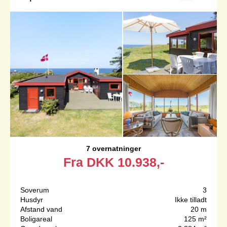
7 overnatninger
Fra
DKK
10.938,-
Soverum
3
Husdyr
Ikke tilladt
Afstand vand
20 m
Boligareal
125 m²