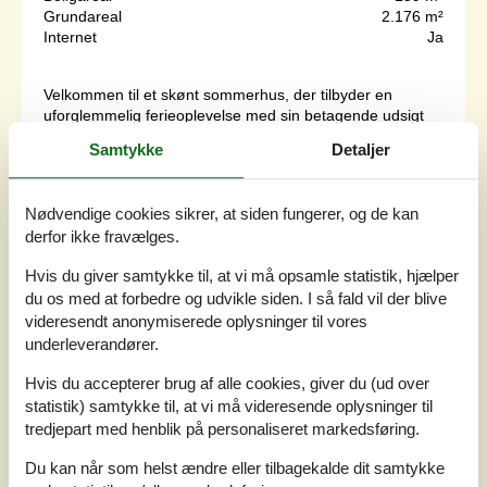
Grundareal
2.176 m²
Internet
Ja
Velkommen til et skønt sommerhus, der tilbyder en
uforglemmelig ferieoplevelse med sin betagende udsigt
over fjorden. Dette feriehus er designet til at skabe en
Samtykke
Detaljer
afslappende atmosfære, hvor du kan slippe hverdagens
stress og nyde den rolige omgivelse. Her kan du virkelig
fordybe dig i naturens skønhed og finde fred og
Nødvendige cookies sikrer, at siden fungerer, og de kan
ro.Velkommen indenforFra balkonen, opholdsstuen og
derfor ikke fravælges.
spisepladsen kan du nyde...
Tilføj til favoritter
Hvis du giver samtykke til, at vi må opsamle statistik, hjælper
du os med at forbedre og udvikle siden. I så fald vil der blive
videresendt anonymiserede oplysninger til vores
underleverandører.
Panoramaudsigt og vandkantsidyl i
Hvis du accepterer brug af alle cookies, giver du (ud over
Ølsted
statistik) samtykke til, at vi må videresende oplysninger til
C.A. Nielsensvej - 3310 - Ølsted
tredjepart med henblik på personaliseret markedsføring.
4,0
8 personer
Emne nr.:
121-93-6004
Du kan når som helst ændre eller tilbagekalde dit samtykke