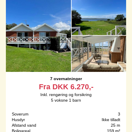
7 overnatninger
Fra
DKK
6.270,-
Inkl. rengøring og forsikring
5
voksne
1
barn
Soverum
3
Husdyr
Ikke tilladt
Afstand vand
25 m
Boligareal
159 m²