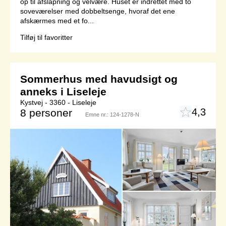
op til afslapning og velvære. Huset er indrettet med to
soveværelser med dobbeltsenge, hvoraf det ene
afskærmes med et fo...
Tilføj til favoritter
Sommerhus med havudsigt og
anneks i Liseleje
Kystvej - 3360 - Liseleje
4,3
8 personer
Emne nr.:
124-1278-N