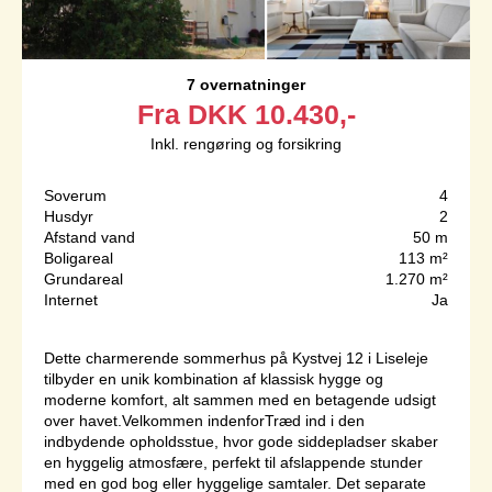
7 overnatninger
Fra
DKK
10.430,-
Inkl. rengøring og forsikring
Soverum
4
Husdyr
2
Afstand vand
50 m
Boligareal
113 m²
Grundareal
1.270 m²
Internet
Ja
Dette charmerende sommerhus på Kystvej 12 i Liseleje
tilbyder en unik kombination af klassisk hygge og
moderne komfort, alt sammen med en betagende udsigt
over havet.Velkommen indenforTræd ind i den
indbydende opholdsstue, hvor gode siddepladser skaber
en hyggelig atmosfære, perfekt til afslappende stunder
med en god bog eller hyggelige samtaler. Det separate