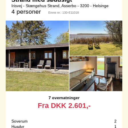
Irisvej - Stængehus Strand, Asserbo - 3200 - Helsinge
4 personer
Emne nr.:
130-E11018
7 overnatninger
Fra
DKK
2.601,-
Soverum
2
Husdyr
1