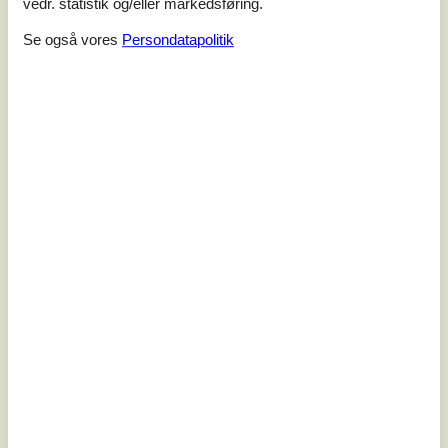
vedr. statistik og/eller markedsføring.
Se også vores
Persondatapolitik
7 overnatninger
Fra
DKK
8.232,-
Soverum
4
Husdyr
2
Afstand vand
30 m
Boligareal
110 m²
Grundareal
4.520 m²
Internet
Ja