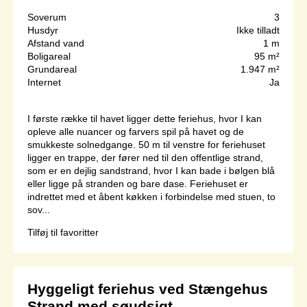
Soverum
3
Husdyr
Ikke tilladt
Afstand vand
1 m
Boligareal
95 m²
Grundareal
1.947 m²
Internet
Ja
I første række til havet ligger dette feriehus, hvor I kan
opleve alle nuancer og farvers spil på havet og de
smukkeste solnedgange. 50 m til venstre for feriehuset
ligger en trappe, der fører ned til den offentlige strand,
som er en dejlig sandstrand, hvor I kan bade i bølgen blå
eller ligge på stranden og bare dase. Feriehuset er
indrettet med et åbent køkken i forbindelse med stuen, to
sov...
Tilføj til favoritter
Hyggeligt feriehus ved Stængehus
Strand med søudsigt