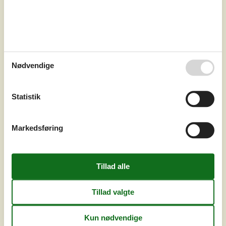
Nødvendige
7 overnatninger
DKK
13.850,-
Statistik
Soverum
3
Markedsføring
Husdyr
Ikke tilladt
Afstand vand
30 m
Boligareal
57 m²
Grundareal
959 m²
Internet
Ja
Når beliggenhed og udsigt ikke bliver bedre. Dette
sommerhus har med sin høje placering den mest
fantastiske panoramaudsigt over havet fra både stuen,
spisepladsen og fra det meste af grunden. Herfra kan I