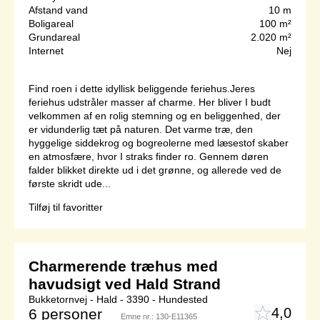
Afstand vand
10 m
Boligareal
100 m²
Grundareal
2.020 m²
Internet
Nej
Find roen i dette idyllisk beliggende feriehus.Jeres
feriehus udstråler masser af charme. Her bliver I budt
velkommen af en rolig stemning og en beliggenhed, der
er vidunderlig tæt på naturen. Det varme træ, den
hyggelige siddekrog og bogreolerne med læsestof skaber
en atmosfære, hvor I straks finder ro. Gennem døren
falder blikket direkte ud i det grønne, og allerede ved de
første skridt ude...
Tilføj til favoritter
Charmerende træhus med
havudsigt ved Hald Strand
Bukketornvej - Hald - 3390 - Hundested
4,0
6 personer
Emne nr.:
130-E11365