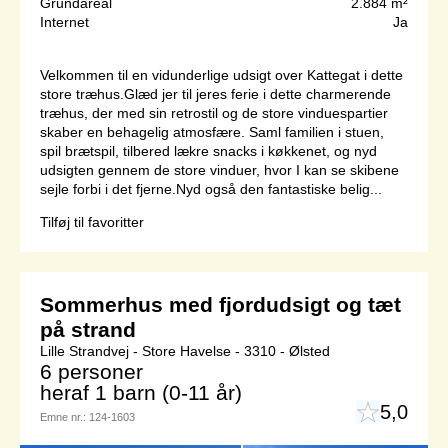
Grundareal
2.884 m²
Internet
Ja
Velkommen til en vidunderlige udsigt over Kattegat i dette
store træhus.Glæd jer til jeres ferie i dette charmerende
træhus, der med sin retrostil og de store vinduespartier
skaber en behagelig atmosfære. Saml familien i stuen,
spil brætspil, tilbered lækre snacks i køkkenet, og nyd
udsigten gennem de store vinduer, hvor I kan se skibene
sejle forbi i det fjerne.Nyd også den fantastiske belig...
Tilføj til favoritter
Sommerhus med fjordudsigt og tæt
på strand
Lille Strandvej - Store Havelse - 3310 - Ølsted
6 personer
heraf 1 barn (0-11 år)
5,0
Emne nr.:
124-1603