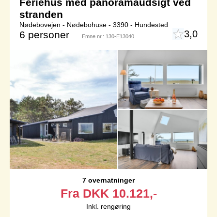
Feriehus med panoramaudsigt ved
stranden
Nødebovejen - Nødebohuse - 3390 - Hundested
3,0
6 personer
Emne nr.:
130-E13040
7 overnatninger
Fra
DKK
10.121,-
Inkl. rengøring