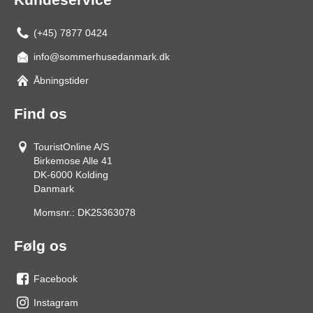
(+45) 7877 0424
info@sommerhusedanmark.dk
Åbningstider
Find os
TouristOnline A/S
Birkemose Alle 41
DK-6000
Kolding
Danmark
Momsnr.:
DK25363078
Følg os
Facebook
os
Instagram
på