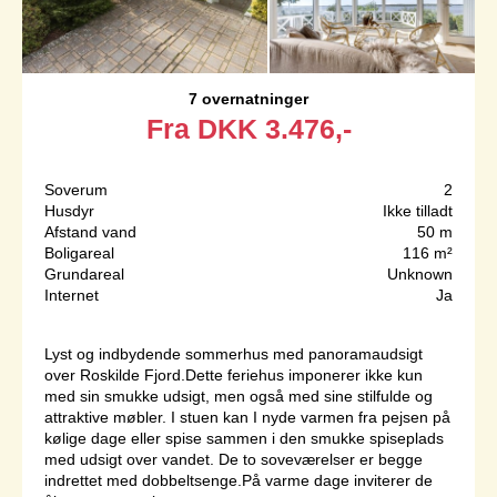
7 overnatninger
Fra
DKK
3.476,-
Soverum
2
Husdyr
Ikke tilladt
Afstand vand
50 m
Boligareal
116 m²
Grundareal
Unknown
Internet
Ja
Lyst og indbydende sommerhus med panoramaudsigt
over Roskilde Fjord.Dette feriehus imponerer ikke kun
med sin smukke udsigt, men også med sine stilfulde og
attraktive møbler. I stuen kan I nyde varmen fra pejsen på
kølige dage eller spise sammen i den smukke spiseplads
med udsigt over vandet. De to soveværelser er begge
indrettet med dobbeltsenge.På varme dage inviterer de