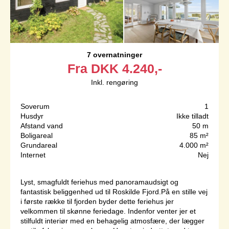
7 overnatninger
Fra
DKK
4.240,-
Inkl. rengøring
Soverum
1
Husdyr
Ikke tilladt
Afstand vand
50 m
Boligareal
85 m²
Grundareal
4.000 m²
Internet
Nej
Lyst, smagfuldt feriehus med panoramaudsigt og
fantastisk beliggenhed ud til Roskilde Fjord.På en stille vej
i første række til fjorden byder dette feriehus jer
velkommen til skønne feriedage. Indenfor venter jer et
stilfuldt interiør med en behagelig atmosfære, der lægger