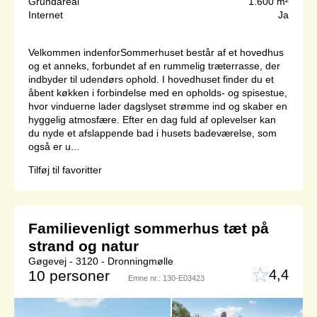
Grundareal
1.600 m²
Internet
Ja
Velkommen indenforSommerhuset består af et hovedhus
og et anneks, forbundet af en rummelig træterrasse, der
indbyder til udendørs ophold. I hovedhuset finder du et
åbent køkken i forbindelse med en opholds- og spisestue,
hvor vinduerne lader dagslyset strømme ind og skaber en
hyggelig atmosfære. Efter en dag fuld af oplevelser kan
du nyde et afslappende bad i husets badeværelse, som
også er u...
Tilføj til favoritter
Familievenligt sommerhus tæt på
strand og natur
Gøgevej - 3120 - Dronningmølle
4,4
10 personer
Emne nr.:
130-E03423