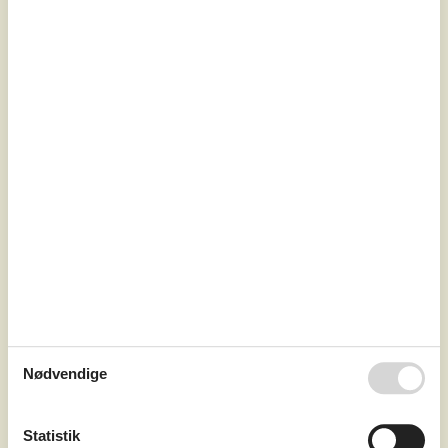
jordvarme, og der er gulvvarme overalt i huset. Også i
annekset. Køkken, spiseplads og stue er i åben
forbindelse og er det naturlige samlingspunkt for hygge
og samvær. Køkkenet...
Tilføj til favoritter
Charmerende feriehus med stor
have ved stranden
Engledet - Munkerup - 3250 - Gilleleje
4,3
8 personer
Emne nr.:
130-E03307
Nødvendige
Statistik