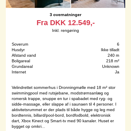
3 overnatninger
Fra
DKK
12.549,-
Inkl. rengøring
Soverum
6
Husdyr
Ikke tilladt
Afstand vand
240 m
Boligareal
218 m²
Grundareal
Unknown
Internet
Ja
Velindrettet sommerhus i Dronningmølle med 18 m² stor
swimmingpool med rutsjebane, modstrømsanlæg og
romersk trappe, snuppe en tur i spabadet med ryg- og
sidde-massage, eller slappe af i saunaen til 4 personer. I
aktivitetsrummet er der plads til både hygge og leg med
bordtennis, billard/pool-bord, bordfodbold, elektronisk
dart, Xbox Kinect og Smart-tv med 90 kanaler. Huset er
bygget op omkri...