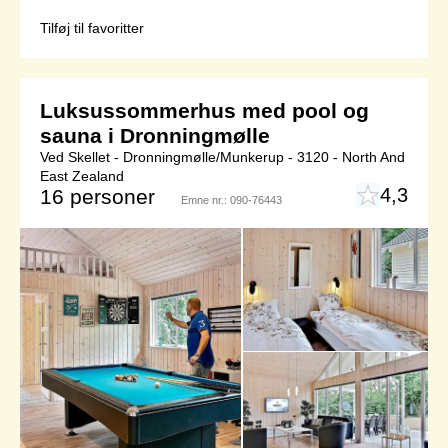
Tilføj til favoritter
Luksussommerhus med pool og
sauna i Dronningmølle
Ved Skellet - Dronningmølle/Munkerup - 3120 - North And
East Zealand
4,3
16 personer
Emne nr.:
090-76443