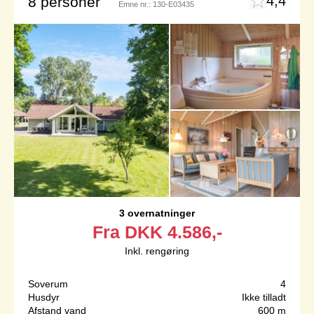
4,4
8 personer
Emne nr.:
130-E03435
3 overnatninger
Fra
DKK
4.586,-
Inkl. rengøring
Soverum
4
Husdyr
Ikke tilladt
Afstand vand
600 m