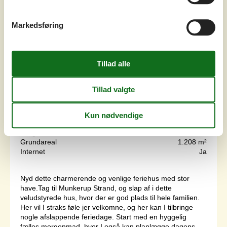
Markedsføring
3 overnatninger
Fra
DKK
5.117,-
Inkl. rengøring
Soverum
4
Husdyr
2
Afstand vand
800 m
Boligareal
101 m²
Grundareal
1.208 m²
Internet
Ja
Nyd dette charmerende og venlige feriehus med stor
have.Tag til Munkerup Strand, og slap af i dette
veludstyrede hus, hvor der er god plads til hele familien.
Her vil I straks føle jer velkomne, og her kan I tilbringe
nogle afslappende feriedage. Start med en hyggelig
fælles morgenmad, hvor I også kan planlægge dagens