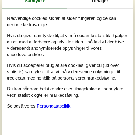
Samtykke
Detaljer
Dette lyse og stemningsfulde sommerhus ligger i en af
Gillelejes bedste beliggenheder. Her får du en ferie med
både strand og byliv lige uden for døren, perfekt til
Nødvendige cookies sikrer, at siden fungerer, og de kan
afslapning og oplevelser langs kysten.Velkommen
derfor ikke fravælges.
indenforTræd ind i et lyst og indbydende sommerhus,
hvor stemningen er afslappet og hyggelig. Opholdsstuen
Hvis du giver samtykke til, at vi må opsamle statistik, hjælper
danner husets hjerte med sine komfortable møbler og
du os med at forbedre og udvikle siden. I så fald vil der blive
store vinduer, der lade...
videresendt anonymiserede oplysninger til vores
Tilføj til favoritter
underleverandører.
Hvis du accepterer brug af alle cookies, giver du (ud over
statistik) samtykke til, at vi må videresende oplysninger til
tredjepart med henblik på personaliseret markedsføring.
Hyggeligt feriehus med
vildmarksbad nær strand
Du kan når som helst ændre eller tilbagekalde dit samtykke
Jacobslystvej - 3250 - Gilleleje
vedr. statistik og/eller markedsføring.
3,8
6 personer
Emne nr.:
130-E03387
Se også vores
Persondatapolitik