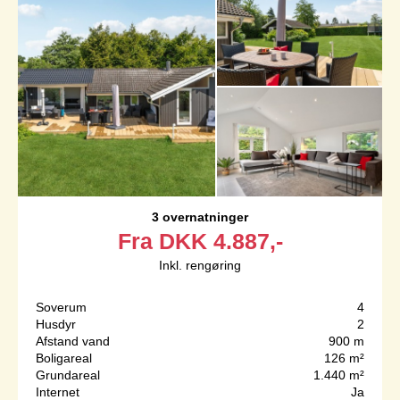
3 overnatninger
Fra
DKK
4.887,-
Inkl. rengøring
Soverum
4
Husdyr
2
Afstand vand
900 m
Boligareal
126 m²
Grundareal
1.440 m²
Internet
Ja