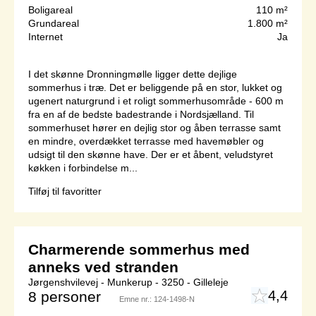
Boligareal
110 m²
Grundareal
1.800 m²
Internet
Ja
I det skønne Dronningmølle ligger dette dejlige
sommerhus i træ. Det er beliggende på en stor, lukket og
ugenert naturgrund i et roligt sommerhusområde - 600 m
fra en af de bedste badestrande i Nordsjælland. Til
sommerhuset hører en dejlig stor og åben terrasse samt
en mindre, overdækket terrasse med havemøbler og
udsigt til den skønne have. Der er et åbent, veludstyret
køkken i forbindelse m...
Tilføj til favoritter
Charmerende sommerhus med
anneks ved stranden
Jørgenshvilevej - Munkerup - 3250 - Gilleleje
4,4
8 personer
Emne nr.:
124-1498-N