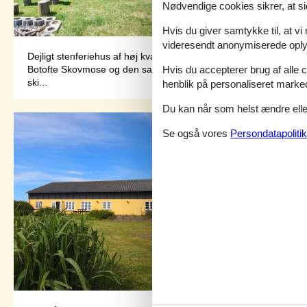
Nødvendige cookies sikrer, at si
Hvis du giver samtykke til, at vi
videresendt anonymiserede oplys
Dejligt stenferiehus af høj kvalitet med bl.a. sauna til to person
Botofte Skovmose og den samme fantastiske udsigt kan nydes fr
Hvis du accepterer brug af alle c
ski...
henblik på personaliseret marke
Du kan når som helst ændre eller
Se også vores
Persondatapolitik