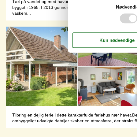
Tæt på vandet og med havudsigt finder I dette rummelige sommer
Nødvendi
bygget i 1965. I 2013 gennemgik ferieboligen en delvis renoveri
vaskem...
Tilbring en dejlig ferie i dette karakterfulde feriehus nær havet
omhyggeligt udvalgte detaljer skaber en atmosfære, der straks får