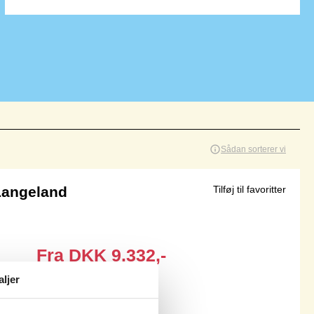
Sådan sorterer vi
Langeland
Tilføj til favoritter
Fra
DKK
9.332,-
Inkl. rengøring
aljer