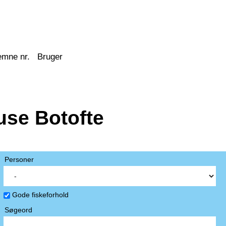
emne nr.
Bruger
use Botofte
Personer
Gode fiskeforhold
Søgeord