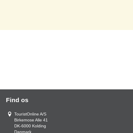
Find os
TouristOnline A/S
Birkemose Alle 41
DK-6000
Kolding
Danmark