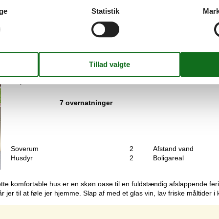
hus på en stor grund med god plads til spil og leg.Indretning Sommerh
ge
Statistik
Mark
ng. Det er tilladt at medbringe 2 husdyr. Ferieboligen er udstyret med 
Charmerende feriehus med bålplads på L
Botoften - Botofte - 5953 - Tranekær
6 personer
Emne nr.:
130-G11319
7 overnatninger
Soverum
2
Afstand vand
Husdyr
2
Boligareal
.Dette komfortable hus er en skøn oase til en fuldstændig afslappende f
 jer til at føle jer hjemme. Slap af med et glas vin, lav friske måltider
Side 1 af 1