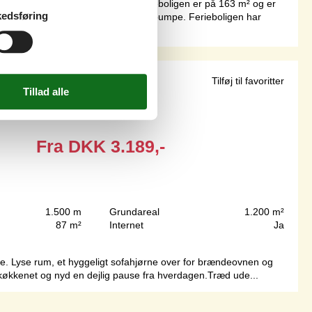
uset egner sig til 6 personer. Ferieboligen er på 163 m² og er
edsføring
energibesparende luft til vand varmepumpe. Ferieboligen har
angeland
Tilføj til favoritter
Fra
DKK
3.189,-
1.500 m
Grundareal
1.200 m²
87 m²
Internet
Ja
erie. Lyse rum, et hyggeligt sofahjørne over for brændeovnen og
 i køkkenet og nyd en dejlig pause fra hverdagen.Træd ude...