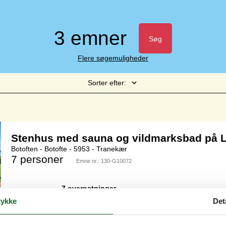
3 emner
Søg
Flere søgemuligheder
Sorter efter:
Side 1 af 1
Stenhus med sauna og vildmarksbad på 
Botoften - Botofte - 5953 - Tranekær
7 personer
Emne nr.:
130-G10072
7 overnatninger
ykke
Det