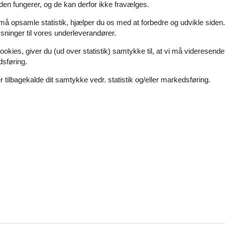
den fungerer, og de kan derfor ikke fravælges.
Soverum
4
Afstand vand
Husdyr
Ikke tilladt
Boligareal
 må opsamle statistik, hjælper du os med at forbedre og udvikle siden. I
ninger til vores underleverandører.
er samt vildmarksbad til 4 personer. Huset ligger i mindre feriehusområde
a vildmarksbadet, som kan bruges hele året og døgnet rundt, ikke min
ookies, giver du (ud over statistik) samtykke til, at vi må videresende
dsføring.
 tilbagekalde dit samtykke vedr. statistik og/eller markedsføring.
Rummeligt sommerhus med havudsigt ve
Botofte Strandvej 12 A - 5953 - Tranekær
6 personer
Emne nr.:
121-75-4015
7 overnatninger
Soverum
3
Afstand vand
Husdyr
2
Boligareal