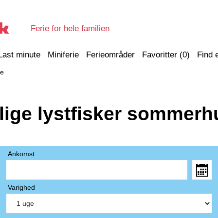
Ferie for hele familien
Last minute
Miniferie
Ferieområder
Favoritter (
0
)
Find 
te
lige lystfisker sommerh
Ankomst
Varighed