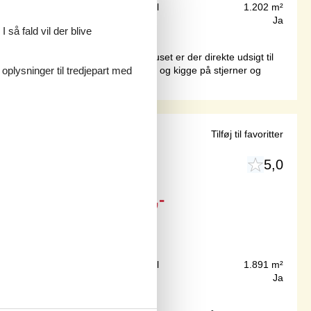
1.500 m
Grundareal
1.202 m²
134 m²
Internet
Ja
 så fald vil der blive
 på Nordlangeland – Botofte. Fra huset er der direkte udsigt til
dst om aftenen, hvor man kan sidde og kigge på stjerner og
 oplysninger til tredjepart med
d Tranekær
Tilføj til favoritter
5,0
Fra
DKK
3.155,-
120 m
Grundareal
1.891 m²
163 m²
Internet
Ja