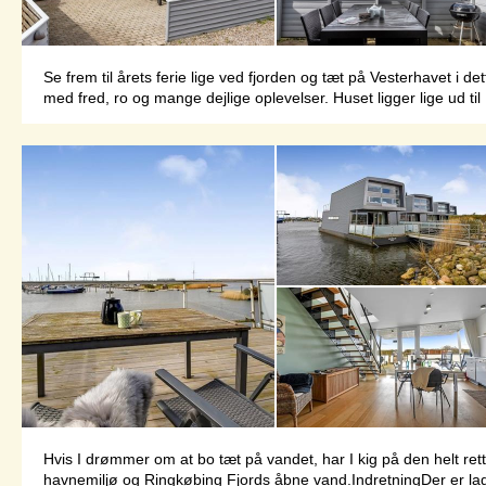
Se frem til årets ferie lige ved fjorden og tæt på Vesterhavet i d
med fred, ro og mange dejlige oplevelser. Huset ligger lige ud t
Hvis I drømmer om at bo tæt på vandet, har I kig på den helt rett
havnemiljø og Ringkøbing Fjords åbne vand.IndretningDer er lag