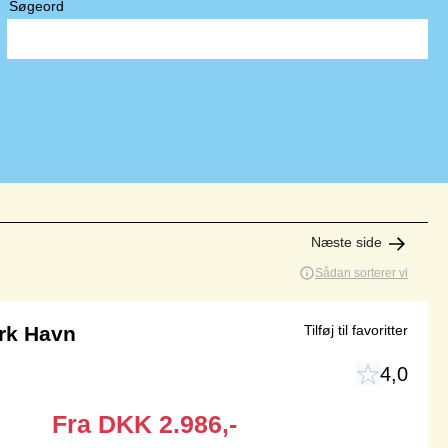
Søgeord
Næste side
Sådan sorterer vi
ork Havn
Tilføj til favoritter
4,0
Fra
DKK
2.986,-