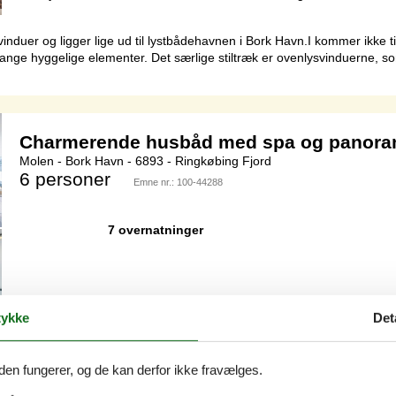
induer og ligger lige ud til lystbådehavnen i Bork Havn.I kommer ikke t
 mange hyggelige elementer. Det særlige stiltræk er ovenlysvinduerne,
Charmerende husbåd med spa og panora
Molen - Bork Havn - 6893 - Ringkøbing Fjord
6 personer
Emne nr.:
100-44288
7 overnatninger
Soverum
3
Afstand vand
ykke
Det
Husdyr
2
Boligareal
sbåd i Bork Havn, beliggende langs Ringkøbing Fjord, byder på en ene
den fungerer, og de kan derfor ikke fravælges.
rrasserne, mens havnen langsomt vågner, sejlbåde driver ind og ud, og de