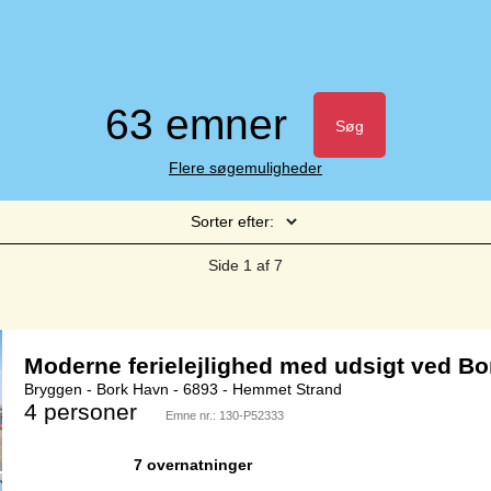
63 emner
Søg
Flere søgemuligheder
Sorter efter:
Side 1 af 7
Moderne ferielejlighed med udsigt ved B
Bryggen - Bork Havn - 6893 - Hemmet Strand
4 personer
Emne nr.:
130-P52333
7 overnatninger