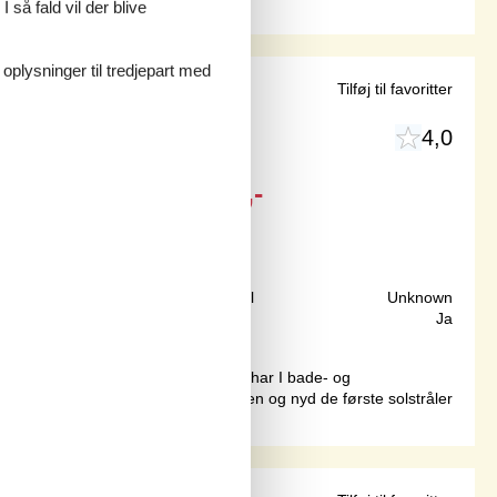
 så fald vil der blive
 oplysninger til tredjepart med
Havn
Tilføj til favoritter
4,0
Fra
DKK
2.727,-
10 m
Grundareal
Unknown
104 m²
Internet
Ja
melige lejlighed til afslapning. Her har I bade- og
æd ud på altanen tidligt om morgenen og nyd de første solstråler