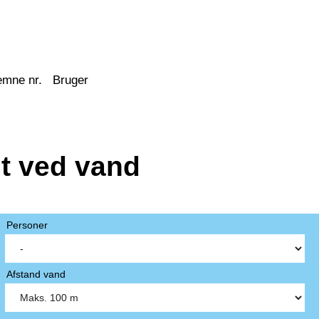
emne nr.
Bruger
t ved vand
Personer
Afstand vand