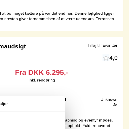
il at bo meget tættere på vandet end her. Denne lejlighed ligger
 som næsten giver fornemmelsen af at være udendørs. Terrassen
maudsigt
Tilføj til favoritter
4,0
Fra
DKK
6.295,-
Inkl. rengøring
10 m
Grundareal
Unknown
aljer
105 m²
Internet
Ja
stående maritim oplevelse, hvor afslapning og eventyr mødes.
t fredelige vand sætter tonen for dit ophold. Fuldt renoveret i