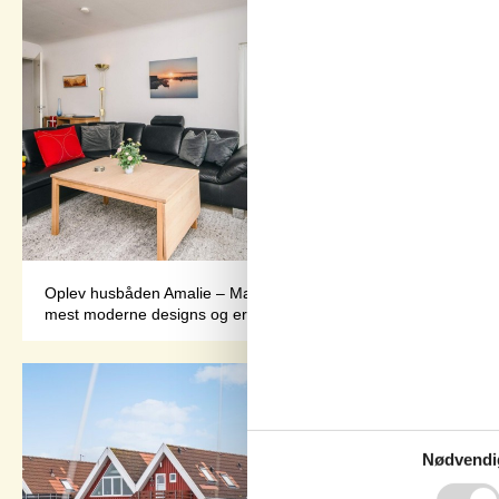
Oplev husbåden Amalie – Maritim luksus i Bork Havn Enestående 
mest moderne designs og er forsynet med 3 fladskærme, radio og fi
Nødvendi