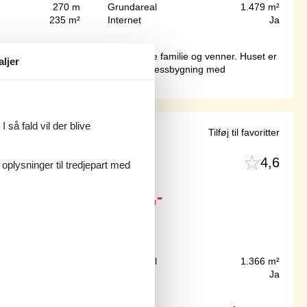
270 m
Grundareal
1.479 m²
235 m²
Internet
Ja
s og masser af oplevelser for både familie og venner. Huset er
aljer
der ejendommen over en separat wellnessbygning med
 så fald vil der blive
als
Tilføj til favoritter
4,6
 oplysninger til tredjepart med
Fra
DKK
4.562,-
700 m
Grundareal
1.366 m²
136 m²
Internet
Ja