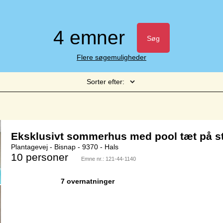
4 emner
Søg
Flere søgemuligheder
Sorter efter:
Side 1 af 1
Eksklusivt sommerhus med pool tæt på s
Plantagevej - Bisnap - 9370 - Hals
10 personer
Emne nr.:
121-44-1140
7 overnatninger