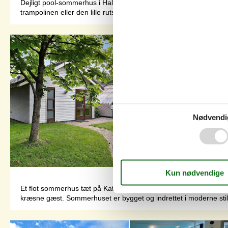
Dejligt pool-sommerhus i Hals. Her kan I nyde en tur i swimmingpo
trampolinen eller den lille rutsjebane, et spil bordtennis eller m
Nødvendi
Et flot sommerhus tæt på Kattegat, med sjove aktiviteter for båd
kræsne gæst. Sommerhuset er bygget og indrettet i moderne stil me