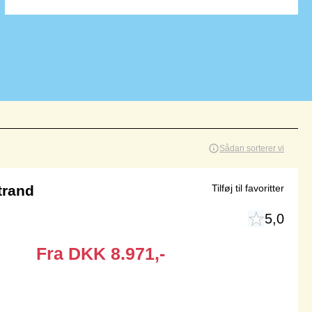
Sådan sorterer vi
trand
Tilføj til favoritter
5,0
Fra
DKK
8.971,-