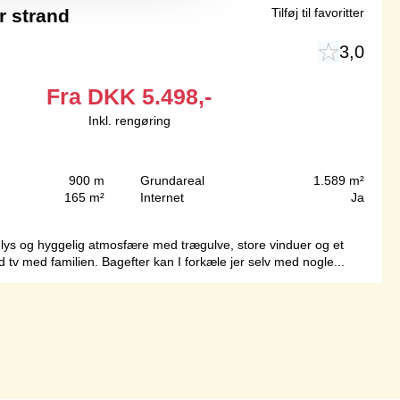
r strand
Tilføj til favoritter
3,0
Fra
DKK
5.498,-
Inkl. rengøring
900 m
Grundareal
1.589 m²
165 m²
Internet
Ja
 lys og hyggelig atmosfære med trægulve, store vinduer og et
ed tv med familien. Bagefter kan I forkæle jer selv med nogle...