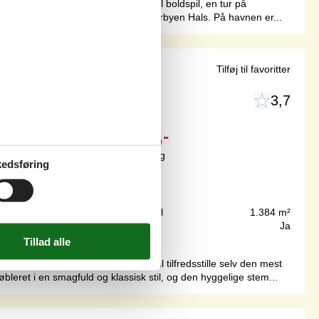
haven hvor der er fint med plads til boldspil, en tur på
e sandstrand, golfbanen samt til fiskerbyen Hals. På havnen er...
ttegat
Tilføj til favoritter
3,7
Fra
DKK
5.720,-
Inkl. rengøring og forsikring
edsføring
7
personer
1.400 m
Grundareal
1.384 m²
166 m²
Internet
Ja
onisk spændende sommerhus, som vil tilfredsstille selv den mest
bleret i en smagfuld og klassisk stil, og den hyggelige stem...