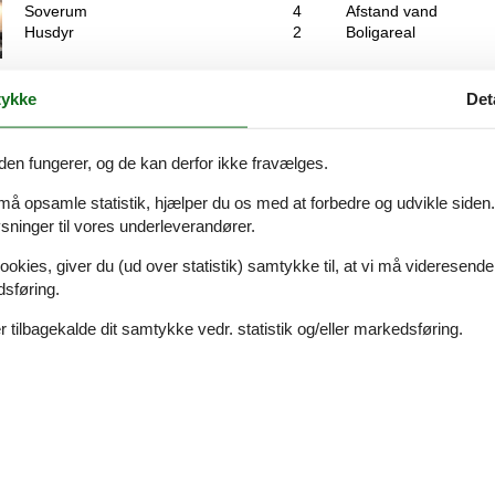
Soverum
4
Afstand vand
Husdyr
2
Boligareal
um – tæt på strandenDette fantastiske sommerhus byder på luksus, plad
ykke
Det
den skønne, børnevenlige hvide sandstrand.Som noget helt særligt rå
den fungerer, og de kan derfor ikke fravælges.
 må opsamle statistik, hjælper du os med at forbedre og udvikle siden. I
Skønt sommerhus med pool og spa ved H
ninger til vores underleverandører.
Junovej - Bisnap - 9370 - Hals
8 personer
ookies, giver du (ud over statistik) samtykke til, at vi må videresende
Emne nr.:
121-44-1249
dsføring.
7 overnatninger
 tilbagekalde dit samtykke vedr. statistik og/eller markedsføring.
Soverum
4
Afstand vand
Husdyr
1
Boligareal