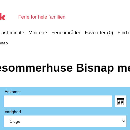
Ferie for hele familien
Last minute
Miniferie
Ferieområder
Favoritter (
0
)
Find 
snap
esommerhuse Bisnap m
Ankomst
Varighed