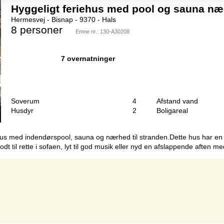
Hyggeligt feriehus med pool og sauna næ
Hermesvej - Bisnap - 9370 - Hals
8 personer
Emne nr.:
130-A30208
7 overnatninger
Soverum
4
Afstand vand
Husdyr
2
Boligareal
ehus med indendørspool, sauna og nærhed til stranden.Dette hus har en
odt til rette i sofaen, lyt til god musik eller nyd en afslappende aften m
Side 1 af 1