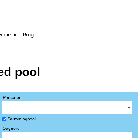
emne nr.
Bruger
ed pool
Personer
Swimmingpool
Søgeord