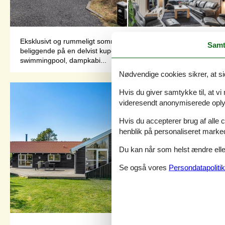
Eksklusivt og rummeligt sommerhus med pool, spa og aktivitetsr
Samt
beliggende på en delvist kuperet grund kun ca. 270 meter fra 
swimmingpool, dampkabi...
Nødvendige cookies sikrer, at si
Hvis du giver samtykke til, at vi
videresendt anonymiserede oplys
Hvis du accepterer brug af alle c
henblik på personaliseret marke
Du kan når som helst ændre eller
Se også vores
Persondatapolitik