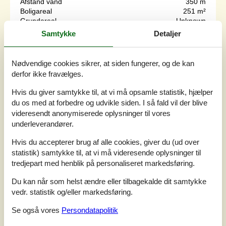
Afstand vand
350 m
Boligareal
251 m²
Grundareal
Unknown
Internet
Ja
Samtykke
Detaljer
Velindrettet sommerhus ved Ahl Strand med
Nødvendige cookies sikrer, at siden fungerer, og de kan
swimmingpool og aktivitetsrum der ganske enkelt rummer
derfor ikke fravælges.
alt, hvad hjertet kan begære af aktivitets-og
udfoldelsesmuligheder. Husets poolafdeling indeholder
Hvis du giver samtykke til, at vi må opsamle statistik, hjælper
både stor swimmingpool, vandrutschebane, stor
du os med at forbedre og udvikle siden. I så fald vil der blive
indbygget spabad og sauna med plads til 4-6 personer. I
videresendt anonymiserede oplysninger til vores
aktivitetsrummet hvor der er bar med musikanlæg, kan I
underleverandører.
tage et spil dart, billard eller pool ved...
Tilføj til favoritter
Hvis du accepterer brug af alle cookies, giver du (ud over
statistik) samtykke til, at vi må videresende oplysninger til
tredjepart med henblik på personaliseret markedsføring.
Rummeligt sommerhus med pool
Du kan når som helst ændre eller tilbagekalde dit samtykke
vedr. statistik og/eller markedsføring.
og sauna ved strand
Stillidsvej - Ahl Strand - 8400 - Djursland (Mols)
Se også vores
Persondatapolitik
3,3
14 personer
Emne nr.:
090-39038