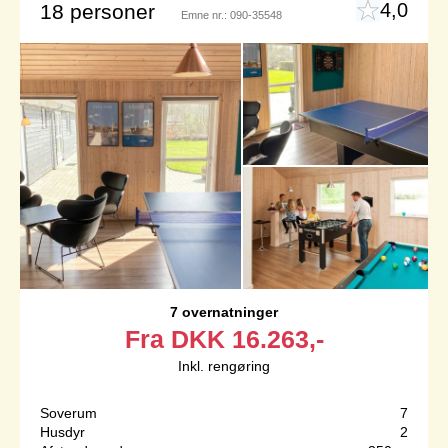
4,0
18 personer
Emne nr.:
090-35548
7 overnatninger
Fra
DKK
16.263,-
Inkl. rengøring
Soverum
7
Husdyr
2