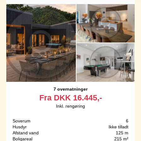
7 overnatninger
Fra
DKK
16.445,-
Inkl. rengøring
Soverum
6
Husdyr
Ikke tilladt
Afstand vand
125 m
Boligareal
215 m²