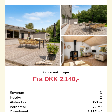
7 overnatninger
Fra
DKK
2.140,-
Soverum
3
Husdyr
2
Afstand vand
350 m
Boligareal
72 m²
Grundareal
1.657 m²