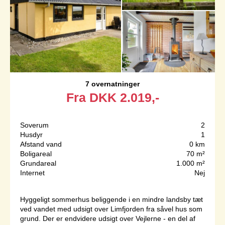
7 overnatninger
Fra
DKK
2.019,-
Soverum
2
Husdyr
1
Afstand vand
0 km
Boligareal
70 m²
Grundareal
1.000 m²
Internet
Nej
Hyggeligt sommerhus beliggende i en mindre landsby tæt
ved vandet med udsigt over Limfjorden fra såvel hus som
grund. Der er endvidere udsigt over Vejlerne - en del af