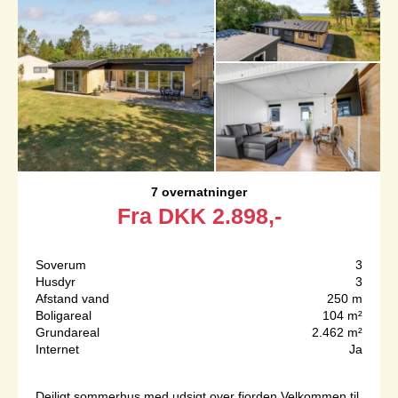
7 overnatninger
Fra
DKK
2.898,-
Soverum
3
Husdyr
3
Afstand vand
250 m
Boligareal
104 m²
Grundareal
2.462 m²
Internet
Ja
Dejligt sommerhus med udsigt over fjorden.Velkommen til