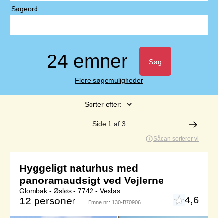
Søgeord
24 emner
Søg
Flere søgemuligheder
Sorter efter:
Side 1 af 3
Sådan sorterer vi
Hyggeligt naturhus med
panoramaudsigt ved Vejlerne
Glombak - Øsløs - 7742 - Vesløs
4,6
12 personer
Emne nr.:
130-B70906