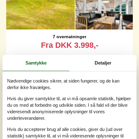
7 overnatninger
Fra
DKK
3.998,-
Soverum
4
Samtykke
Detaljer
Husdyr
2
Afstand vand
300 m
Boligareal
163 m²
Nødvendige cookies sikrer, at siden fungerer, og de kan
Grundareal
1.800 m²
derfor ikke fravælges.
Internet
Ja
Hvis du giver samtykke til, at vi må opsamle statistik, hjælper
du os med at forbedre og udvikle siden. I så fald vil der blive
Et lækkert sommerhus med swimmingpool beliggende i
videresendt anonymiserede oplysninger til vores
fredelige omgivelser ikke langt fra Limfjorden og den
underleverandører.
børnevenlige strand. Her er god plads til udendørs
aktiviteter og leg og den store terrasse byder på rig
Hvis du accepterer brug af alle cookies, giver du (ud over
mulighed for at grille og spise udendørs. Huset har i 2025
statistik) samtykke til, at vi må videresende oplysninger til
gennemgået en omfattende renovering, hvor værelserne