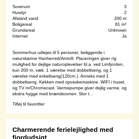
Soverum
3
Husdyr
2
Afstand vand
200 m
Boligareal
81 m²
Grundareal
Unknown
Internet
Ja
Sommerhus udlejes til 5 personer, beliggende i
naturskønne Hanherred/Amtoft. Placeringen giver rig
mulighed for dejlige naturoplevelser bl.a. ved Limfjorden,
kun 200 m. væk. 1 værelse med dobbeltseng, og 1
værelse med enkeltseng(120cm.). Anneks med 1
dobbeltseng. Køkken med opvaskemaskine. WIFI i huset,
og TV m/Chromecast. Varmepumpe giver dejlig varme, og
ekstra hygge med brændeovnen. Stor t...
Tilføj til favoritter
Charmerende ferielejlighed med
fjordudsigt