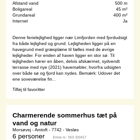
Afstand vand
500 m
Boligareal
45 m²
Grundareal
400 m²
Internet
Ja
Denne ferielejlighed ligger nær Limfjorden med fjordudsigt
fra både lejlighed og grund. Lejligheden ligger på en
havegrund med græsplæne til fælles med de øvrige
lejligheder. For enden af haven ligger en stor sø. Til
lejligheden hører en åben, delvis afskærmet, sydvendt
terrasse med nye (2021) havemøbler, hvorfra udsigten
over både sø og fjord kan nydes. Bemærk: Udover det
ene soveværelse fin...
Tilføj til favoritter
Charmerende sommerhus tæt på
vand og natur
Morsøvej - Amtoft - 7742 - Vesløs
6 personer
Emne nr.:
553-320417