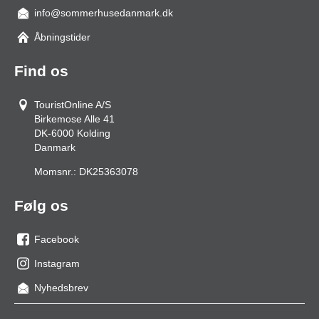
info@sommerhusedanmark.dk
Åbningstider
Find os
TouristOnline A/S
Birkemose Alle 41
DK-6000
Kolding
Danmark
Momsnr.:
DK25363078
Følg os
Facebook
os
Instagram
på
os
Nyhedsbrev
facebook
på
Instagram