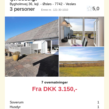
Bygholmvej 36, lejl. - Øsløs - 7742 - Vesløs
5,0
3 personer
Emne nr.:
121-30-1010
7 overnatninger
Fra
DKK
3.150,-
Soverum
1
Husdyr
1