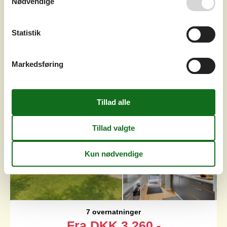
Nødvendige
Feriehus ved Amtoft Strand med
Statistik
sauna og fjordudsigt
Furvej - Amtoft - 7742 - Vesløs
3,0
6 personer
Emne nr.:
160-C6164
Markedsføring
7 overnatninger
Fra
DKK
3.260,-