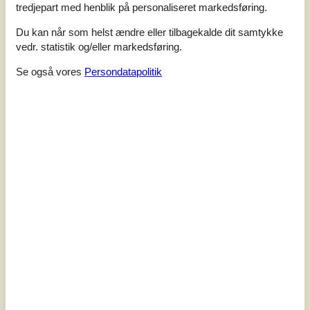
tredjepart med henblik på personaliseret markedsføring.
er renoverede med nye gulve og der er opsat nye
kommoder, hylder samt bel...
Du kan når som helst ændre eller tilbagekalde dit samtykke
Tilføj til favoritter
vedr. statistik og/eller markedsføring.
Se også vores
Persondatapolitik
Feriehus med udsigt og natur ved
Vejlerne
Glombak - Øsløs - 7742 - Vesløs
2,0
8 personer
Emne nr.:
130-B70910