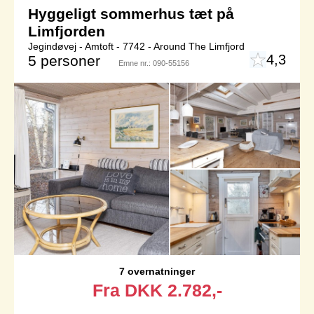
Hyggeligt sommerhus tæt på
Limfjorden
Jegindøvej - Amtoft - 7742 - Around The Limfjord
4,3
5 personer
Emne nr.:
090-55156
7 overnatninger
Fra
DKK
2.782,-