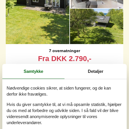
7 overnatninger
Fra
DKK
2.790,-
Inkl. rengøring og forsikring
Samtykke
Detaljer
Soverum
3
Husdyr
Ikke tilladt
Nødvendige cookies sikrer, at siden fungerer, og de kan
Afstand vand
150 m
derfor ikke fravælges.
Boligareal
69 m²
Grundareal
2.510 m²
Hvis du giver samtykke til, at vi må opsamle statistik, hjælper
Internet
Ja
du os med at forbedre og udvikle siden. I så fald vil der blive
videresendt anonymiserede oplysninger til vores
I det rolige og naturskønne sommerhusområde Vendal
underleverandører.
står denne fine feriebolig klar til at byde jer velkommen.