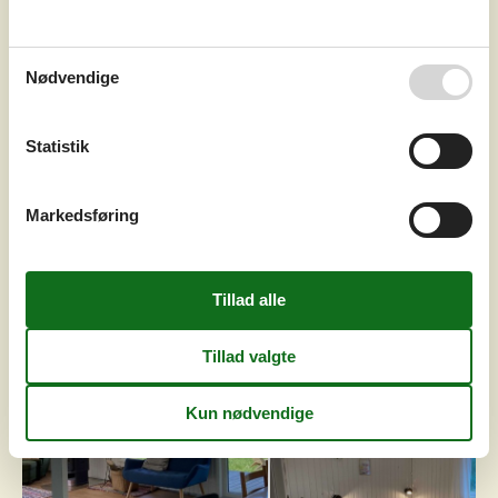
fra haven. I det moderne køkken kan I gøre dagens menu
klar, inden I dæ...
Tilføj til favoritter
Nødvendige
Statistik
Charmerende sommerhus nær
strand og havn
Rylevej - Knud Strand/Limfjorden - 7860 - Around The
Markedsføring
Limfjord
6 personer
Emne nr.:
090-60838