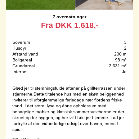
7 overnatninger
Fra
DKK
1.618,-
Soverum
3
Husdyr
2
Afstand vand
200 m
Boligareal
98 m²
Grundareal
2.631 m²
Internet
Ja
Glæd jer til stemningsfulde aftener på grillterrassen under
stjernerne.Dette tiltalende hus med en skøn beliggenhed
inviterer til uforglemmelige feriedage nær fjordens friske
vand. I det store, lyse og åbne opholdsrum med
behagelige møbler og klassisk sommerhuscharme er der
skruet op for hyggen, og her vil I føle jer hjemme. Lad jer
fortrylle af den vidunderlige udsigt over haven, mens I
spis...