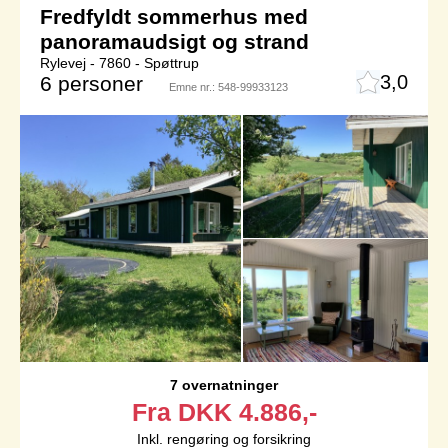
Fredfyldt sommerhus med
panoramaudsigt og strand
Rylevej - 7860 - Spøttrup
3,0
6 personer
Emne nr.:
548-99933123
7 overnatninger
Fra
DKK
4.886,-
Inkl. rengøring og forsikring