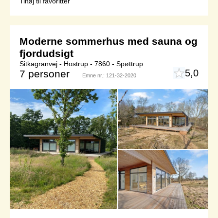
Tilføj til favoritter
Moderne sommerhus med sauna og
fjordudsigt
Sitkagranvej - Hostrup - 7860 - Spøttrup
5,0
7 personer
Emne nr.:
121-32-2020