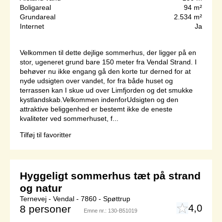
Boligareal
94 m²
Grundareal
2.534 m²
Internet
Ja
Velkommen til dette dejlige sommerhus, der ligger på en
stor, ugeneret grund bare 150 meter fra Vendal Strand. I
behøver nu ikke engang gå den korte tur derned for at
nyde udsigten over vandet, for fra både huset og
terrassen kan I skue ud over Limfjorden og det smukke
kystlandskab.Velkommen indenforUdsigten og den
attraktive beliggenhed er bestemt ikke de eneste
kvaliteter ved sommerhuset, f...
Tilføj til favoritter
Hyggeligt sommerhus tæt på strand
og natur
Ternevej - Vendal - 7860 - Spøttrup
4,0
8 personer
Emne nr.:
130-B51019