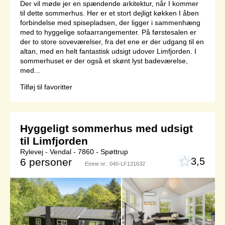
Der vil møde jer en spændende arkitektur, når I kommer
til dette sommerhus. Her er et stort dejligt køkken I åben
forbindelse med spisepladsen, der ligger i sammenhæng
med to hyggelige sofaarrangementer. På førstesalen er
der to store soveværelser, fra det ene er der udgang til en
altan, med en helt fantastisk udsigt udover Limfjorden. I
sommerhuset er der også et skønt lyst badeværelse,
med...
Tilføj til favoritter
Hyggeligt sommerhus med udsigt
til Limfjorden
Rylevej - Vendal - 7860 - Spøttrup
3,5
6 personer
Emne nr.:
040-LF121632