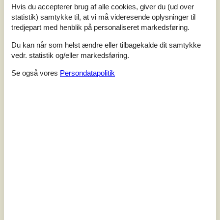
Hvis du accepterer brug af alle cookies, giver du (ud over
Sommerhuset er hyggeligt og pænt indrettet, og så ligger
det i anden række til Limfjorden, så fra terrassen kan I
statistik) samtykke til, at vi må videresende oplysninger til
skue ud over den grønne grund og nyde udsigten til
tredjepart med henblik på personaliseret markedsføring.
vandet.Velkommen indenforSommerhuset er blevet
opdateret løbende – blandt andet i 2016, hvor
Du kan når som helst ændre eller tilbagekalde dit samtykke
planløsningen blev udvidet,...
vedr. statistik og/eller markedsføring.
Tilføj til favoritter
Se også vores
Persondatapolitik
Sommerhus med fjordudsigt og
vildmarksbad
Gyvelvej - Gyldendal - 7860 - Spøttrup
4,0
4 personer
Emne nr.:
040-LF121636