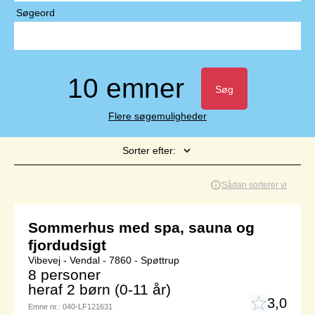
Søgeord
10 emner
Søg
Flere søgemuligheder
Sorter efter:
Side 1 af 1
Sådan sorterer vi
Sommerhus med spa, sauna og
fjordudsigt
Vibevej - Vendal - 7860 - Spøttrup
8 personer
heraf 2 børn (0-11 år)
3,0
Emne nr.:
040-LF121631