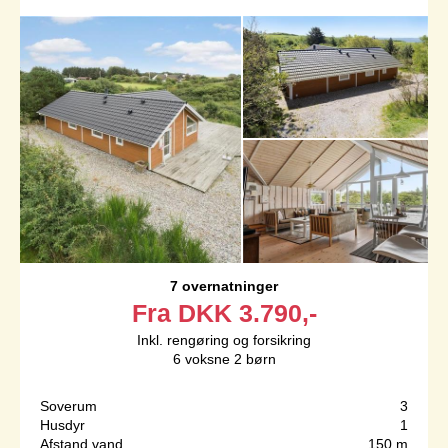
7 overnatninger
Fra
DKK
3.790,-
Inkl. rengøring og forsikring
6
voksne
2
børn
Soverum
3
Husdyr
1
Afstand vand
150 m