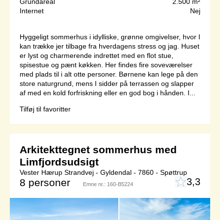
Grundareal
2.500 m²
Internet
Nej
Hyggeligt sommerhus i idylliske, grønne omgivelser, hvor I
kan trække jer tilbage fra hverdagens stress og jag. Huset
er lyst og charmerende indrettet med en flot stue,
spisestue og pænt køkken. Her findes fire soveværelser
med plads til i alt otte personer. Børnene kan lege på den
store naturgrund, mens I sidder på terrassen og slapper
af med en kold forfriskning eller en god bog i hånden. I...
Tilføj til favoritter
Arkitekttegnet sommerhus med
Limfjordsudsigt
Vester Hærup Strandvej - Gyldendal - 7860 - Spøttrup
3,3
8 personer
Emne nr.:
160-B5224