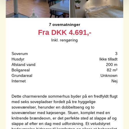
7 overnatninger
Fra
DKK
4.691,-
Inkl. rengøring
Soverum
3
Husdyr
Ikke tilladt
Afstand vand
200 m
Boligareal
82 m²
Grundareal
Unknown
Internet
Nej
Dette charmerende sommerhus byder på en fredfyldt flugt
med seks sovepladser fordelt på tre hyggelige
soveværelser, herunder en dobbeltseng og to
soveværelser med køjesenge. Stuen, komplet med en
knitrende brændeovn, er det perfekte sted at slappe af og
slappe af efter en dag med udforskning. Et veludstyret
badeværelse bidrager til komforten og sikrer et behageligt