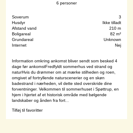
6
personer
Soverum
3
Husdyr
Ikke tilladt
Afstand vand
210 m
Boligareal
82 m²
Grundareal
Unknown
Internet
Nej
Information omkring ankomst bliver sendt som besked 4
dage før ankomstFredfyldt sommerhus ved strand og
naturHvis du drømmer om at mærke stilheden og roen,
omgivet af fortryllende naturscenerier og en skøn
badestrand i nærheden, vil dette sted overskride dine
forventninger. Velkommen til sommerhuset i Spøttrup, en
hjem i hjertet af et historisk område med bølgende
landskaber og ånden fra fort...
Tilføj til favoritter
Side 1 af 1