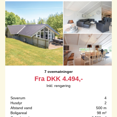
7 overnatninger
Fra
DKK
4.494,-
Inkl. rengøring
Soverum
4
Husdyr
2
Afstand vand
500 m
Boligareal
98 m²