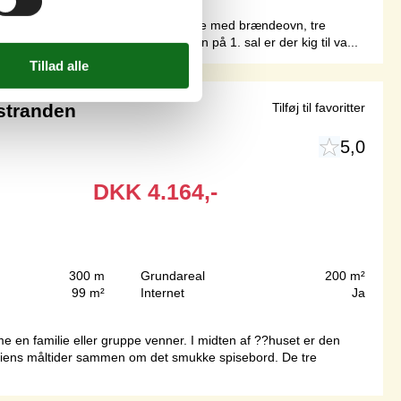
ombineret køkken i kombination med stue med brændeovn, tre
 og en rummelig sauna. Fra balkonen på 1. sal er der kig til va...
stranden
Tilføj til favoritter
5,0
DKK
4.164,-
300 m
Grundareal
200 m²
99 m²
Internet
Ja
e en familie eller gruppe venner. I midten af ??huset er den
 feriens måltider sammen om det smukke spisebord. De tre