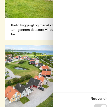
Utrolig hyggeligt og meget charmerende sommerhus lige ved den i
har I gennem det store vinduesparti en fantastisk udsigt over va
Hus...
Nødvendi