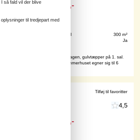
 så fald vil der blive
Fra
DKK
7.771,-
 oplysninger til tredjepart med
250 m
Grundareal
300 m²
103 m²
Internet
Ja
t og markerne. Klinkegulve i stueetagen, gulvtæpper på 1. sal.
mt beach-volleybane.Indretning Sommerhuset egner sig til 6
ved Varbjerg
Tilføj til favoritter
4,5
Fra
DKK
4.010,-
Inkl. rengøring