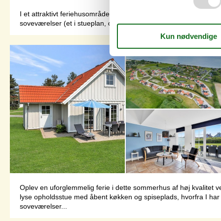
I et attraktivt feriehusområde ved Bro strand på Nordfyn, ligger
soveværelser (et i stueplan, og to på 1. sal, hvor der også er et 
Oplev en uforglemmelig ferie i dette sommerhus af høj kvalitet 
lyse opholdsstue med åbent køkken og spiseplads, hvorfra I har 
soveværelser...