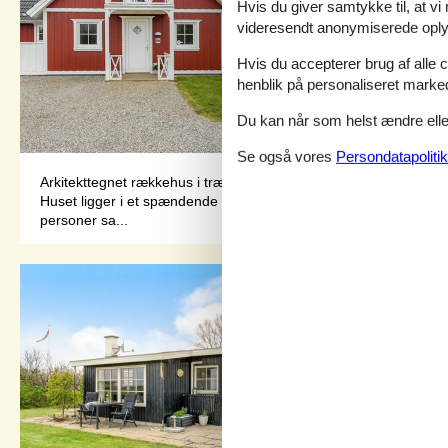
Hvis du giver samtykke til, at vi
videresendt anonymiserede oplys
Hvis du accepterer brug af alle c
henblik på personaliseret marke
Du kan når som helst ændre eller
Se også vores
Persondatapolitik
Arkitekttegnet rækkehus i træ i 2 etager. Til huset hører en åb
Huset ligger i et spændende sommerhusområde med gode aktivite
personer sa...