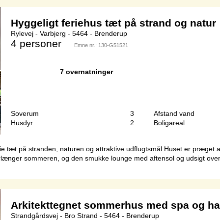
Hyggeligt feriehus tæt på strand og natur
Rylevej - Varbjerg - 5464 - Brenderup
4 personer
Emne nr.:
130-G51521
7 overnatninger
Soverum
3
Afstand vand
Husdyr
2
Boligareal
ferie tæt på stranden, naturen og attraktive udflugtsmål.Huset er præge
rlænger sommeren, og den smukke lounge med aftensol og udsigt over v
Arkitekttegnet sommerhus med spa og ha
Strandgårdsvej - Bro Strand - 5464 - Brenderup