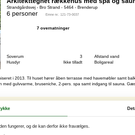
Arkitekttegnet rækkehus med spa og sau
Strandgårdsvej - Bro Strand - 5464 - Brenderup
6 personer
Emne nr.:
121-73-0037
7 overnatninger
Soverum
3
Afstand vand
Husdyr
Ikke tilladt
Boligareal
iseret i 2013. Til huset hører åben terrasse med havemøbler samt balko
n med gulvvarme, bruseniche, 2-pers. spa samt indgang til sauna. Gæst
ykke
Det
Arkitekttegnet rækkehus med spa og hav
Strandgårdsvej - Bro Strand - 5464 - Brenderup
6 personer
den fungerer, og de kan derfor ikke fravælges.
Emne nr.:
121-73-0050