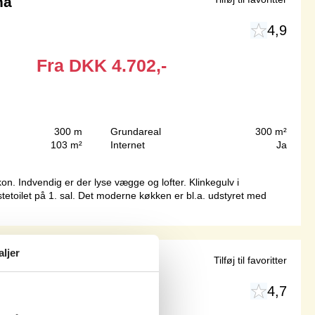
na
4,9
Fra
DKK
4.702,-
300 m
Grundareal
300 m²
103 m²
Internet
Ja
n. Indvendig er der lyse vægge og lofter. Klinkegulv i
etoilet på 1. sal. Det moderne køkken er bl.a. udstyret med
aljer
udsigt
Tilføj til favoritter
4,7