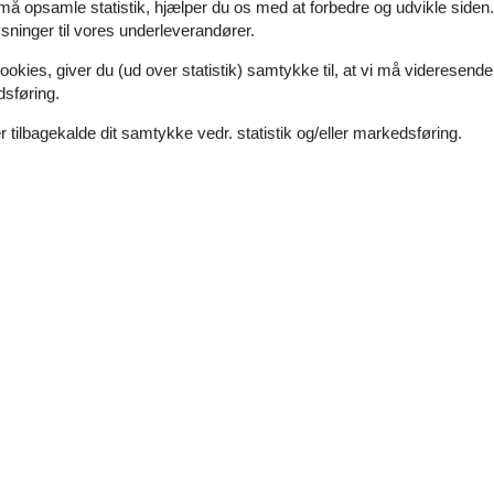
 må opsamle statistik, hjælper du os med at forbedre og udvikle siden. I
7 overnatninger
ninger til vores underleverandører.
ookies, giver du (ud over statistik) samtykke til, at vi må videresende
dsføring.
Soverum
3
Afstand vand
 tilbagekalde dit samtykke vedr. statistik og/eller markedsføring.
Husdyr
1
Boligareal
en terrasse med havemøbler samt balkon på 1. sal med udsigt over vande
tsmuligheder, bl.a. fælles legepladser, petanquebane, tennisbane sa
Charmerende sommerhus med havudsigt 
Engdraget - Varbjerg - 5464 - Brenderup
2 personer
Emne nr.:
130-G51143
7 overnatninger