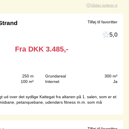
Sådan sorterer vi
Strand
Tilføj til favoritter
5,0
Fra
DKK
3.485,-
250 m
Grundareal
300 m²
100 m²
Internet
Ja
t ud over det sydlige Kattegat fra altanen på 1. salen, som er et
ennisbane, petanquebane, udendørs fitness m.m. som må
Tilføj til favoritter