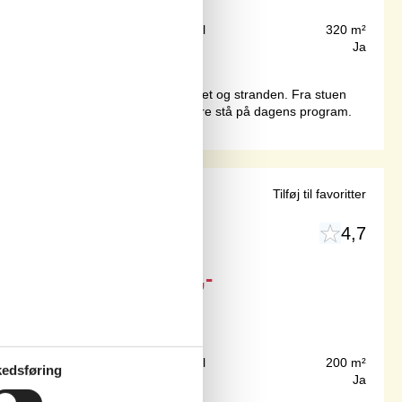
50 m
Grundareal
320 m²
42 m²
Internet
Ja
us med panoramaudsigt, lige ved havet og stranden. Fra stuen
æt på naturen.Her kan bade- og fisketure stå på dagens program.
d sauna
Tilføj til favoritter
4,7
Fra
DKK
2.946,-
200 m
Grundareal
200 m²
edsføring
103 m²
Internet
Ja