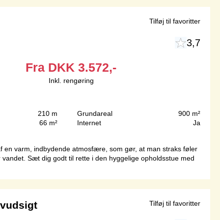
Tilføj til favoritter
3,7
Fra
DKK
3.572,-
Inkl. rengøring
210 m
Grundareal
900 m²
66 m²
Internet
Ja
t af en varm, indbydende atmosfære, som gør, at man straks føler
andet. Sæt dig godt til rette i den hyggelige opholdsstue med
vudsigt
Tilføj til favoritter