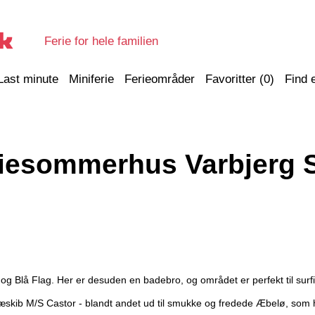
Ferie for hele familien
Last minute
Miniferie
Ferieområder
Favoritter (
0
)
Find 
iesommerhus Varbjerg 
og Blå Flag. Her er desuden en badebro, og området er perfekt til surf
skib M/S Castor - blandt andet ud til smukke og fredede Æbelø, som ha