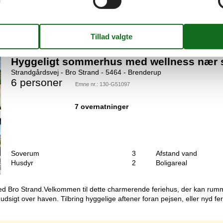
 dette flotte og velindrettede feriehus. bliver budt velkommen af et k
toilet). I stueplan findes ligeledes et badeværelse med et dejligt spabad
Hyggeligt sommerhus med wellness nær 
Strandgårdsvej - Bro Strand - 5464 - Brenderup
6 personer
Emne nr.:
130-G51097
7 overnatninger
Soverum
3
Afstand vand
Husdyr
2
Boligareal
ved Bro Strand.Velkommen til dette charmerende feriehus, der kan rumm
udsigt over haven. Tilbring hyggelige aftener foran pejsen, eller nyd