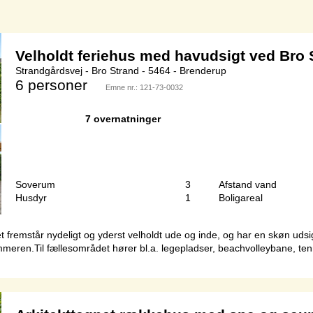
Velholdt feriehus med havudsigt ved Bro 
Strandgårdsvej - Bro Strand - 5464 - Brenderup
6 personer
Emne nr.:
121-73-0032
7 overnatninger
Soverum
3
Afstand vand
Husdyr
1
Boligareal
 fremstår nydeligt og yderst velholdt ude og inde, og har en skøn udsig
meren.Til fællesområdet hører bl.a. legepladser, beachvolleybane, t