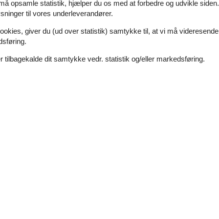
6 personer
 må opsamle statistik, hjælper du os med at forbedre og udvikle siden. I
Emne nr.:
121-95-6309
ninger til vores underleverandører.
7 overnatninger
ookies, giver du (ud over statistik) samtykke til, at vi må videresende
dsføring.
 tilbagekalde dit samtykke vedr. statistik og/eller markedsføring.
Soverum
3
Afstand vand
Husdyr
Ikke tilladt
Boligareal
ed skøn udsigt over vandet.Indretning Sommerhuset egner sig til 6 pers
gibesparende varmepumpe. Ferieboligen har vaskemaskine. Frysekapacit
Sommerhus med havudsigt, sauna og nat
Vang - Vang - 3790 - Hasle
6 personer
Emne nr.:
121-95-6312
7 overnatninger