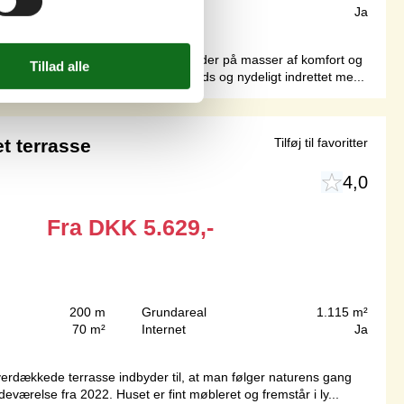
107 m²
Internet
Ja
yst.Dette lækre kvalitetsferiehus byder på masser af komfort og
t spise- og opholdsstue med god plads og nydeligt indrettet me...
 terrasse
Tilføj til favoritter
4,0
Fra
DKK
5.629,-
200 m
Grundareal
1.115 m²
70 m²
Internet
Ja
overdækkede terrasse indbyder til, at man følger naturens gang
deværelse fra 2022. Huset er fint møbleret og fremstår i ly...