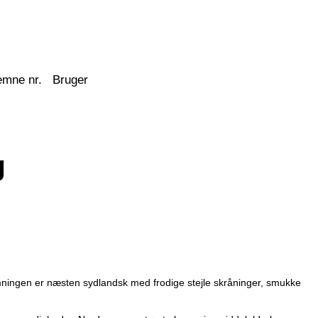
emne nr.
Bruger
g
emningen er næsten sydlandsk med frodige stejle skråninger, smukke