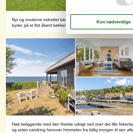
Nyt og moderne indrettet luksusferiehus med delvis havudsigt be
byder på et flot åbent køkken med alle moderne faciliteter, og hv
Højt beliggende med den fineste udsigt ned over det lille fisker
og solen vandring henover himmelen fra tidlig morgen til sen aften