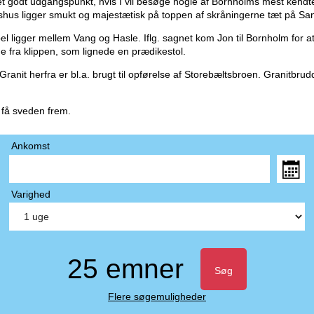
et godt udgangspunkt, hvis I vil besøge nogle af Bornholms mest kend
us ligger smukt og majestætisk på toppen af skråningerne tæt på Sandv
l ligger mellem Vang og Hasle. Iflg. sagnet kom Jon til Bornholm for at
e fra klippen, som lignede en prædikestol.
Granit herfra er bl.a. brugt til opførelse af Storebæltsbroen. Granitbr
 få sveden frem.
Ankomst
Varighed
25 emner
Søg
Flere søgemuligheder