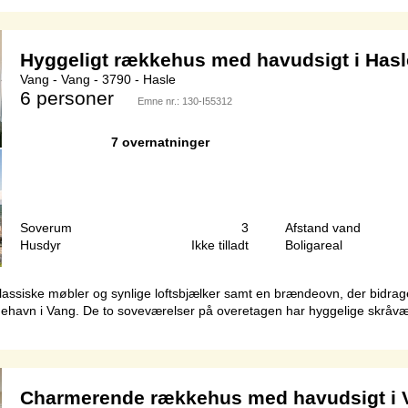
Hyggeligt rækkehus med havudsigt i Hasl
Vang - Vang - 3790 - Hasle
6 personer
Emne nr.:
130-I55312
7 overnatninger
Soverum
3
Afstand vand
Husdyr
Ikke tilladt
Boligareal
lassiske møbler og synlige loftsbjælker samt en brændeovn, der bidrager
avn i Vang. De to soveværelser på overetagen har hyggelige skråvæg
Charmerende rækkehus med havudsigt i 