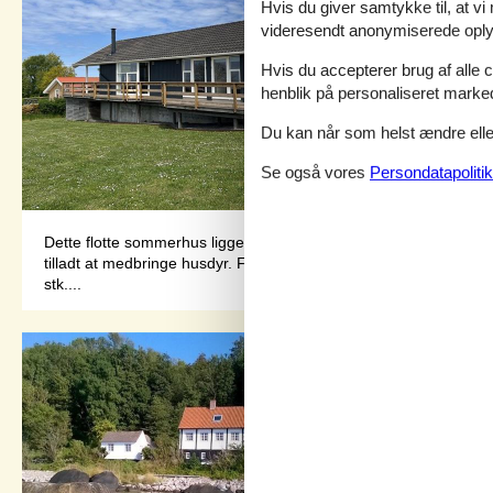
Hvis du giver samtykke til, at vi
videresendt anonymiserede oplys
Hvis du accepterer brug af alle c
henblik på personaliseret marke
Du kan når som helst ændre eller
Se også vores
Persondatapolitik
Dette flotte sommerhus ligger på en stor, let skrånende grund m
tilladt at medbringe husdyr. Ferieboligen er udstyret med ener
stk....