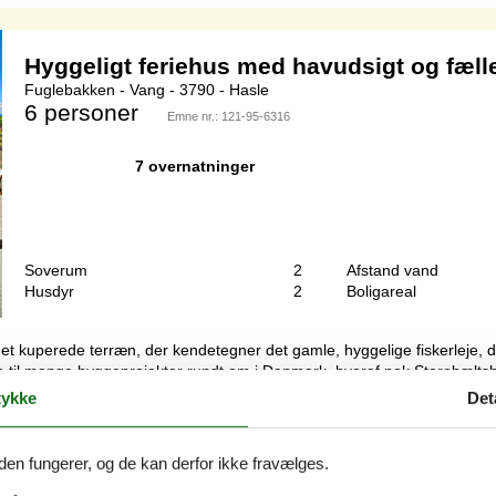
Hyggeligt feriehus med havudsigt og fæll
Fuglebakken - Vang - 3790 - Hasle
6 personer
Emne nr.:
121-95-6316
7 overnatninger
Soverum
2
Afstand vand
Husdyr
2
Boligareal
det kuperede terræn, der kendetegner det gamle, hyggelige fiskerleje, 
e til mange byggeprojekter rundt om i Danmark, hvoraf nok Storebæltsbroe
ykke
Det
Flot sommerhus med havudsigt og stor g
den fungerer, og de kan derfor ikke fravælges.
Ved Brønden - Vang - 3790 - Hasle