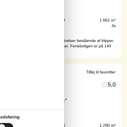
15 m
Grundareal
1.662 m²
140 m²
Internet
Ja
for enden af lukket sidevej i omgivelser bestående af klipper
s.Sommerhuset egner sig til 6 personer. Ferieboligen er på 140
e i Vang
Tilføj til favoritter
5,0
Fra
DKK
6.664,-
Inkl. rengøring
edsføring
800 m
Grundareal
1.290 m²