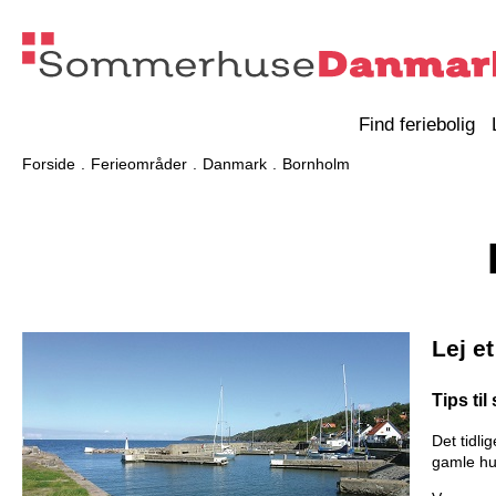
Find feriebolig
Forside
Ferieområder
Danmark
Bornholm
Lej e
Tips ti
Det tidl
gamle hus