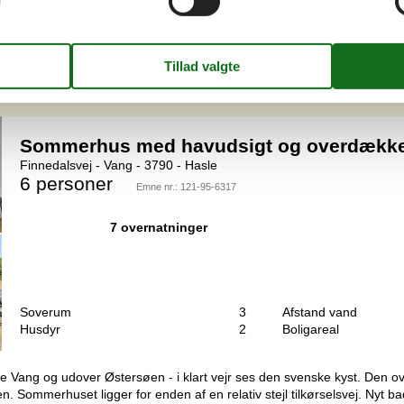
Husdyr
2
Boligareal
liggende i det attraktive Vang med skøn solnedgang og nær flot klippek
or tilberedning af feriemåltiderne er nemt og hyggeligt. Flot kombinere
Sommerhus med havudsigt og overdækket
Finnedalsvej - Vang - 3790 - Hasle
6 personer
Emne nr.:
121-95-6317
7 overnatninger
Soverum
3
Afstand vand
Husdyr
2
Boligareal
leje Vang og udover Østersøen - i klart vejr ses den svenske kyst. Den 
. Sommerhuset ligger for enden af en relativ stejl tilkørselsvej. Nyt ba