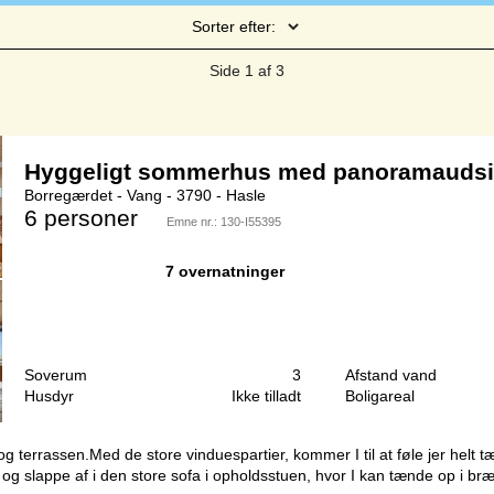
Sorter efter:
Side 1 af 3
Hyggeligt sommerhus med panoramaudsig
Borregærdet - Vang - 3790 - Hasle
6 personer
Emne nr.:
130-I55395
7 overnatninger
Soverum
3
Afstand vand
Husdyr
Ikke tilladt
Boligareal
rrassen.Med de store vinduespartier, kommer I til at føle jer helt tæt p
 og slappe af i den store sofa i opholdsstuen, hvor I kan tænde op i bræ