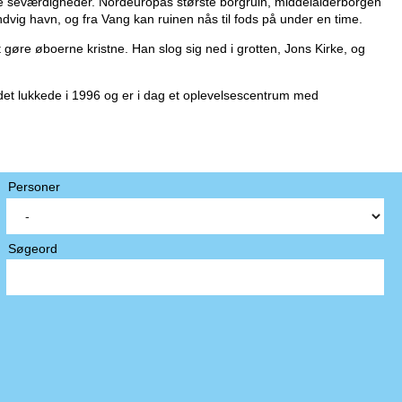
te seværdigheder. Nordeuropas største borgruin, middelalderborgen
ig havn, og fra Vang kan ruinen nås til fods på under en time.
 gøre øboerne kristne. Han slog sig ned i grotten, Jons Kirke, og
uddet lukkede i 1996 og er i dag et oplevelsescentrum med
Personer
Søgeord