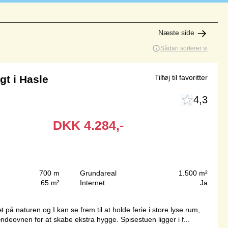
Næste side
Sådan sorterer vi
t i Hasle
Tilføj til favoritter
4,3
DKK
4.284,-
700 m
Grundareal
1.500 m²
65 m²
Internet
Ja
å naturen og I kan se frem til at holde ferie i store lyse rum,
ndeovnen for at skabe ekstra hygge. Spisestuen ligger i f...