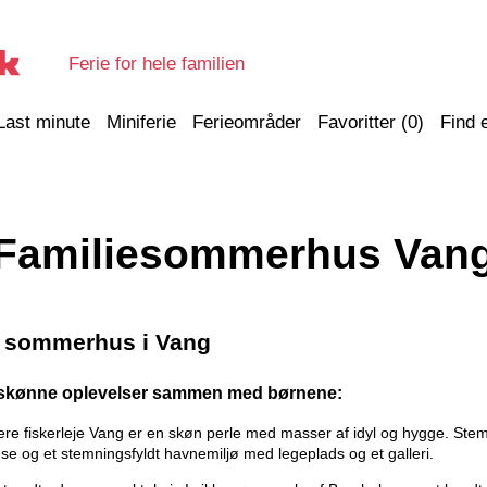
Ferie for hele familien
Last minute
Miniferie
Ferieområder
Favoritter (
0
)
Find 
Familiesommerhus Van
t sommerhus i Vang
l skønne oplevelser sammen med børnene:
igere fiskerleje Vang er en skøn perle med masser af idyl og hygge. St
e og et stemningsfyldt havnemiljø med legeplads og et galleri.