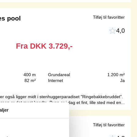
es pool
Tilføj til favoritter
4,0
Fra
DKK
3.729,-
400 m
Grundareal
1.200 m²
82 m²
Internet
Ja
der også ligger midt i stenhuggerparadiset "Ringebakkebruddet".
n er det mest kendte. Byen er i dag et fint, lille sted med en...
aljer
rund
Tilføj til favoritter