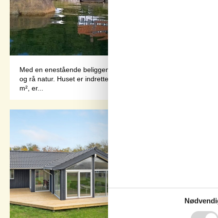
Med en enestående beliggenhed lige ved vandet samt panoramauds
og rå natur. Huset er indrettet med flotte lysindfald og med enk
m², er...
Nødvendi