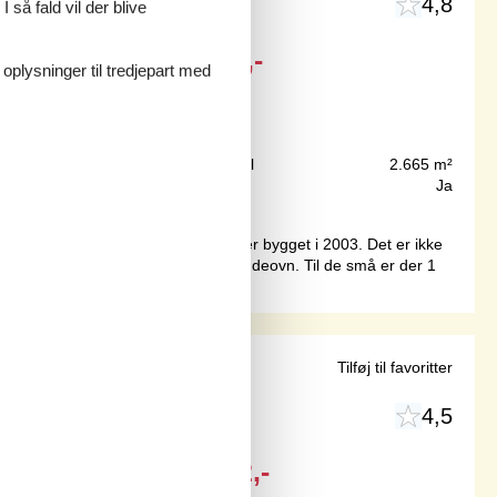
4,8
 så fald vil der blive
Fra
DKK
4.609,-
 oplysninger til tredjepart med
350 m
Grundareal
2.665 m²
81 m²
Internet
Ja
oner. Ferieboligen er på 81 m² og er bygget i 2003. Det er ikke
et på 30 liter. Der er desuden brændeovn. Til de små er der 1
urgrund
Tilføj til favoritter
4,5
DKK
9.492,-