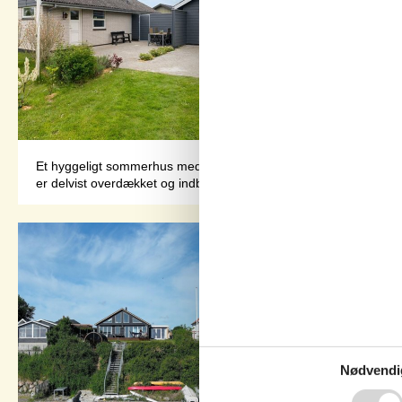
Et hyggeligt sommerhus med et dejligt terrasseområde - beliggen
er delvist overdækket og indbyder til hyggelige timer på alle tid
Nødvendi