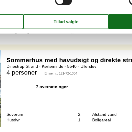
Soverum
3
Afstand vand
Husdyr
1
Boligareal
 Strand – perfekt til en afslappende ferie ved vandet.Dette skønne so
 i fredelige omgivelser med stranden lige uden for døren. Fra husets
Sommerhus med havudsigt og direkte st
Dinestrup Strand - Kerteminde - 5540 - Ullerslev
4 personer
Emne nr.:
121-72-1304
7 overnatninger
Soverum
2
Afstand vand
Husdyr
1
Boligareal