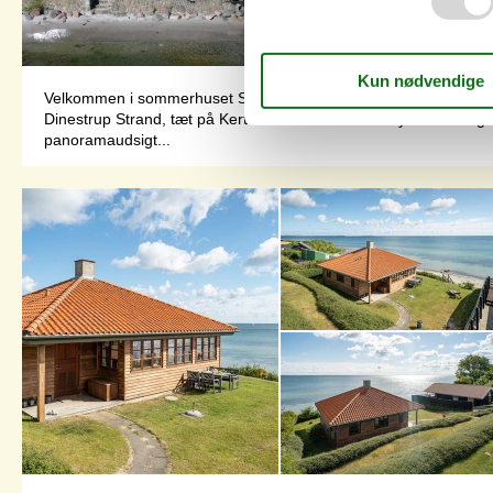
Velkommen i sommerhuset Sommerhus i første række til Dinestrup
Dinestrup Strand, tæt på Kerteminde. Her kan du nyde feriedage
panoramaudsigt...