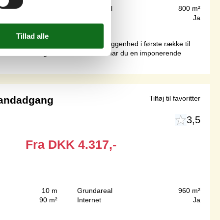
10 m
Grundareal
800 m²
102 m²
Internet
Ja
mmerhus byder på en helt unik beliggenhed i første række til
 køkken-alrum og den store terrasse har du en imponerende
randadgang
Tilføj til favoritter
3,5
Fra
DKK
4.317,-
10 m
Grundareal
960 m²
90 m²
Internet
Ja