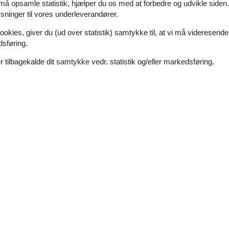
Hyggeligt feriehus med pool og naturgru
 må opsamle statistik, hjælper du os med at forbedre og udvikle siden. I
ninger til vores underleverandører.
Nordenhusevej - 5800 - Nyborg
11 personer
Emne nr.:
130-G51807
ookies, giver du (ud over statistik) samtykke til, at vi må videresende
dsføring.
7 overnatninger
 tilbagekalde dit samtykke vedr. statistik og/eller markedsføring.
Soverum
4
Afstand vand
Husdyr
Ikke tilladt
Boligareal
ge feriehus i et mindre feriehusområde. Huset ligger på en stor natu
skeri. Poolafdelingen, som udover et energibesparende anlæg, også ind
Hyggeligt sommerhus med terrasse og ha
Ørnevej - Bovense - 5800 - Nyborg
6 personer
Emne nr.:
121-72-0024