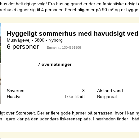
us det helt rigtige valg! Fra hus og grund er der en fantastiske udsig
rhuset egner sig til 4 personer. Ferieboligen er på 90 m² og er bygget 
Hyggeligt sommerhus med havudsigt ved
Musvågevej - 5800 - Nyborg
6 personer
Emne nr.:
130-G51906
7 overnatninger
Soverum
3
Afstand vand
Husdyr
Ikke tilladt
Boligareal
 over Storebælt. Der er flere gode hjørner på terrassen, hvor I kan ny
kan I gøre klar på den udendørs fiskerenseplads. I nærheden finder I