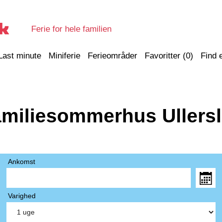
Ferie for hele familien
Last minute
Miniferie
Ferieområder
Favoritter (
0
)
Find 
miliesommerhus Ullers
Ankomst
Varighed