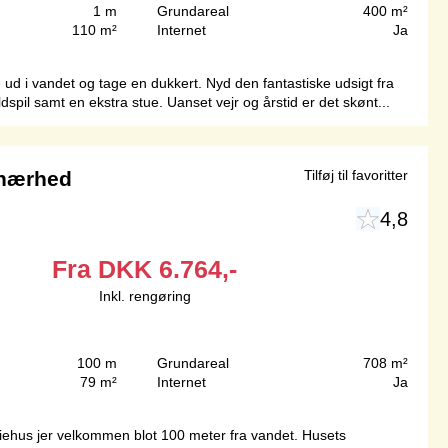
1 m
Grundareal
400 m²
110 m²
Internet
Ja
 ud i vandet og tage en dukkert. Nyd den fantastiske udsigt fra
spil samt en ekstra stue. Uanset vejr og årstid er det skønt...
 nærhed
Tilføj til favoritter
4,8
Fra
DKK
6.764,-
Inkl. rengøring
100 m
Grundareal
708 m²
79 m²
Internet
Ja
riehus jer velkommen blot 100 meter fra vandet. Husets