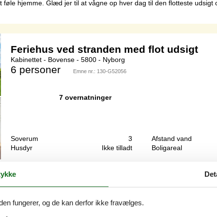
 føle hjemme. Glæd jer til at vågne op hver dag til den flotteste udsigt 
Feriehus ved stranden med flot udsigt
Kabinettet - Bovense - 5800 - Nyborg
6 personer
Emne nr.:
130-G52056
7 overnatninger
Soverum
3
Afstand vand
Husdyr
Ikke tilladt
Boligareal
 udsigt til Storebæltsbroen. Glæd jer til en afslappet familieferie i de
ykke
Det
ntastisk udsigt til haven og havet. Fyr op i brændeovnen og sæt jer i 
den fungerer, og de kan derfor ikke fravælges.