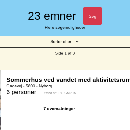
23 emner
Søg
Flere søgemuligheder
Sorter efter:
Side 1 af 3
Sommerhus ved vandet med aktivitetsrum
Gøgevej - 5800 - Nyborg
6 personer
Emne nr.:
130-G51815
7 overnatninger