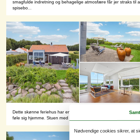
smagfulde indretning og behagelige atmosfære får jer straks til at
spisebo...
Dette skønne feriehus har en fantastisk beliggenhed ved vandet og
Samt
føle sig hjemme. Stuen med store vinduespartier giver jer en fa
Nødvendige cookies sikrer, at si