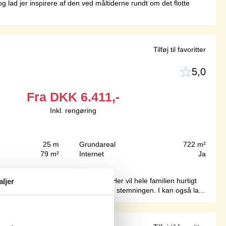
og lad jer inspirere af den ved måltiderne rundt om det flotte
Tilføj til favoritter
5,0
Fra
DKK
6.411,-
Inkl. rengøring
25 m
Grundareal
722 m²
79 m²
Internet
Ja
tte lyse og indbydende sommerhus. Her vil hele familien hurtigt
aljer
vindueskarmen med en god bog og nyd stemningen. I kan også la...