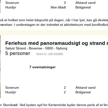
Soverum
3
Afstand vand
Husdyr
Ikke tilladt
Boligareal
t hvilket som helst tidspunkt på dagen, når I har lyst, kan gå direkte
relser. I underetagen er der indrettet et aktivitetsrum med bordfodbold
Feriehus med panoramaudsigt og strand
Sølyst Strand - Bovense - 5800 - Nyborg
5 personer
Emne nr.:
130-G51855
7 overnatninger
Soverum
2
Afstand vand
Husdyr
2
Boligareal
r Storebælt. Ved kysten syd for Kerteminde byder denne perle af et fe