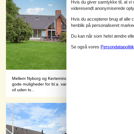
Hvis du giver samtykke til, at vi
videresendt anonymiserede oplys
Hvis du accepterer brug af alle c
henblik på personaliseret marke
Du kan når som helst ændre eller
Se også vores
Persondatapolitik
Mellem Nyborg og Kerteminde ligger dette rummelige og hyggeli
gode muligheder for bl.a. vandre- og cykelture, badning og fi
vil uden tv...