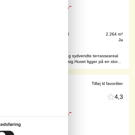
Fra
DKK
2.940,-
250 m
Grundareal
2.264 m²
55 m²
Internet
Ja
ende indrettet. Det store, lukkede og sydvendte terrasseareal
or de to af sovepladserne befinder sig.Huset ligger på en stor...
strand
Tilføj til favoritter
4,3
Fra
DKK
19.026,-
Inkl. rengøring
edsføring