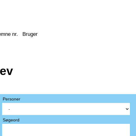
emne nr.
Bruger
lev
Personer
Søgeord