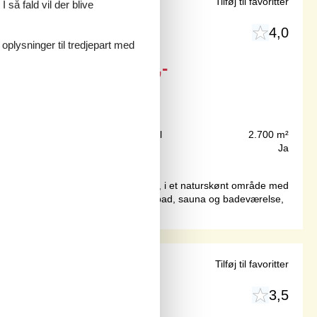
nd
Tilføj til favoritter
 så fald vil der blive
4,0
 oplysninger til tredjepart med
Fra
DKK
7.525,-
Inkl. rengøring
225 m
Grundareal
2.700 m²
265 m²
Internet
Ja
rgrund med græsplæne, nær stranden, i et naturskønt område med
eholder swimmingpoolen, 2 pers. spabad, sauna og badeværelse,
vudsigt
Tilføj til favoritter
3,5