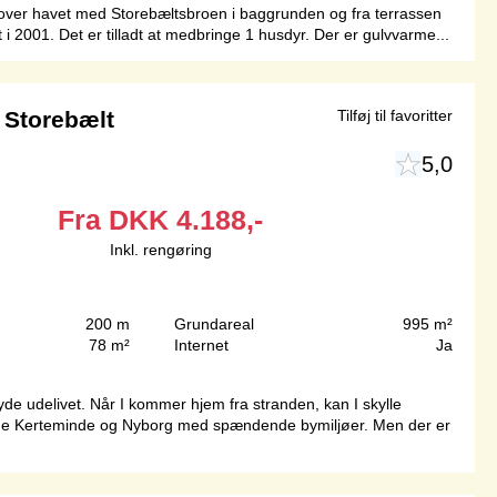
t over havet med Storebæltsbroen i baggrunden og fra terrassen
i 2001. Det er tilladt at medbringe 1 husdyr. Der er gulvvarme...
 Storebælt
Tilføj til favoritter
5,0
Fra
DKK
4.188,-
Inkl. rengøring
200 m
Grundareal
995 m²
78 m²
Internet
Ja
de udelivet. Når I kommer hjem fra stranden, kan I skylle
 både Kerteminde og Nyborg med spændende bymiljøer. Men der er