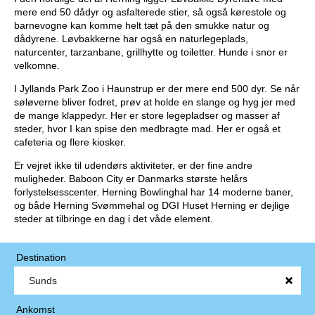
mere end 50 dådyr og asfalterede stier, så også kørestole og
barnevogne kan komme helt tæt på den smukke natur og
dådyrene. Løvbakkerne har også en naturlegeplads,
naturcenter, tarzanbane, grillhytte og toiletter. Hunde i snor er
velkomne.
I Jyllands Park Zoo i Haunstrup er der mere end 500 dyr. Se når
søløverne bliver fodret, prøv at holde en slange og hyg jer med
de mange klappedyr. Her er store legepladser og masser af
steder, hvor I kan spise den medbragte mad. Her er også et
cafeteria og flere kiosker.
Er vejret ikke til udendørs aktiviteter, er der fine andre
muligheder. Baboon City er Danmarks største helårs
forlystelsesscenter. Herning Bowlinghal har 14 moderne baner,
og både Herning Svømmehal og DGI Huset Herning er dejlige
steder at tilbringe en dag i det våde element.
Destination
Ankomst