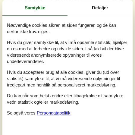
Emne nr.:
160-C4051
Samtykke
Detaljer
Nødvendige cookies sikrer, at siden fungerer, og de kan
derfor ikke fravælges.
Hvis du giver samtykke til, at vi må opsamle statistik, hjælper
du os med at forbedre og udvikle siden. I så fald vil der blive
videresendt anonymiserede oplysninger til vores
underleverandører.
Hvis du accepterer brug af alle cookies, giver du (ud over
statistik) samtykke til, at vi må videresende oplysninger til
tredjepart med henblik på personaliseret markedsføring.
7 overnatninger
Du kan når som helst ændre eller tilbagekalde dit samtykke
Fra
DKK
5.051,-
vedr. statistik og/eller markedsføring.
Se også vores
Persondatapolitik
Soverum
3
Husdyr
2
Afstand vand
200 m
Boligareal
90 m²