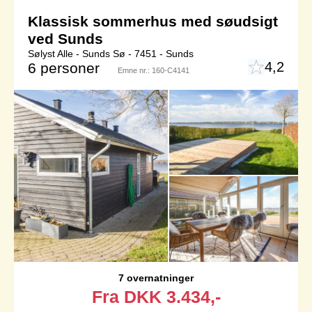
Klassisk sommerhus med søudsigt
ved Sunds
Sølyst Alle - Sunds Sø - 7451 - Sunds
4,2
6 personer
Emne nr.:
160-C4141
7 overnatninger
Fra
DKK
3.434,-