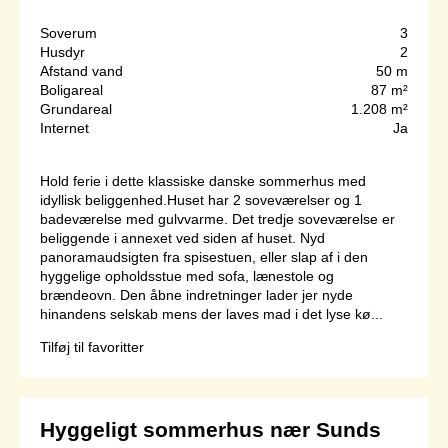
Soverum
3
Husdyr
2
Afstand vand
50 m
Boligareal
87 m²
Grundareal
1.208 m²
Internet
Ja
Hold ferie i dette klassiske danske sommerhus med
idyllisk beliggenhed.Huset har 2 soveværelser og 1
badeværelse med gulvvarme. Det tredje soveværelse er
beliggende i annexet ved siden af huset. Nyd
panoramaudsigten fra spisestuen, eller slap af i den
hyggelige opholdsstue med sofa, lænestole og
brændeovn. Den åbne indretninger lader jer nyde
hinandens selskab mens der laves mad i det lyse kø...
Tilføj til favoritter
Hyggeligt sommerhus nær Sunds