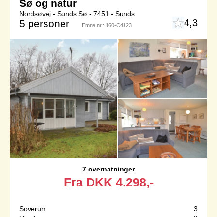
Sø og natur
Nordsøvej - Sunds Sø - 7451 - Sunds
4,3
5 personer
Emne nr.:
160-C4123
7 overnatninger
Fra
DKK
4.298,-
Soverum
3