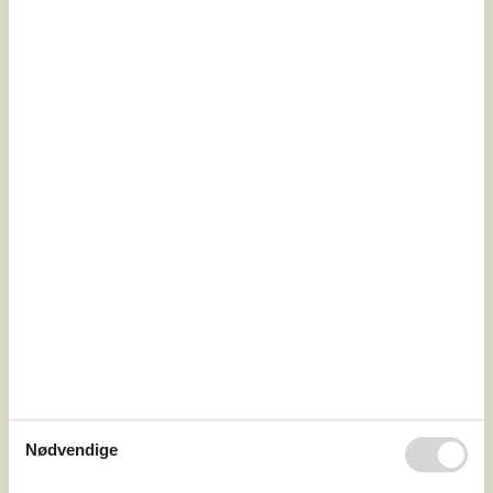
7 overnatninger
Fra
DKK
7.568,-
Inkl. rengøring og forbrug
Soverum
3
Husdyr
1
Afstand vand
300 m
Boligareal
121 m²
Grundareal
936 m²
Nødvendige
Internet
Ja