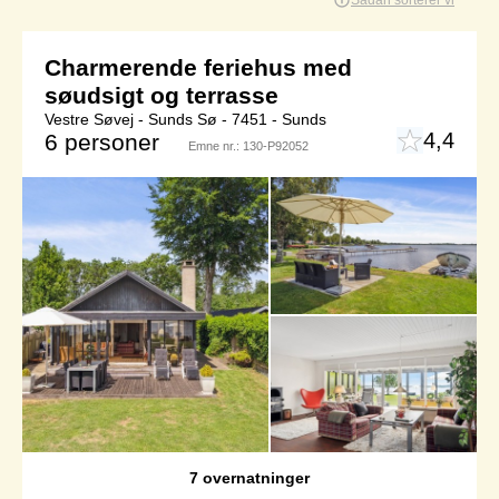
Sådan sorterer vi
Charmerende feriehus med
søudsigt og terrasse
Vestre Søvej - Sunds Sø - 7451 - Sunds
4,4
6 personer
Emne nr.:
130-P92052
7 overnatninger