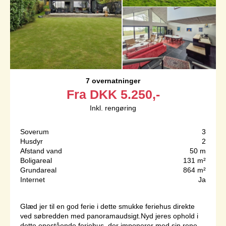
7 overnatninger
Fra
DKK
5.250,-
Inkl. rengøring
Soverum
3
Husdyr
2
Afstand vand
50 m
Boligareal
131 m²
Grundareal
864 m²
Internet
Ja
Glæd jer til en god ferie i dette smukke feriehus direkte
ved søbredden med panoramaudsigt.Nyd jeres ophold i
dette enestående feriehus, der imponerer med sin rene