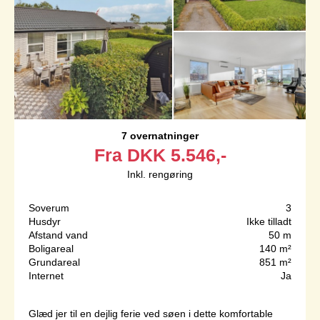
7 overnatninger
Fra
DKK
5.546,-
Inkl. rengøring
Soverum
3
Husdyr
Ikke tilladt
Afstand vand
50 m
Boligareal
140 m²
Grundareal
851 m²
Internet
Ja
Glæd jer til en dejlig ferie ved søen i dette komfortable