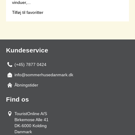
vinduer,...
Tilføj til favoritter
Side 1 af 1
Kundeservice
(+45) 7877 0424
info@sommerhusedanmark.dk
Åbningstider
Find os
TouristOnline A/S
Birkemose Alle 41
DK-6000
Kolding
Danmark