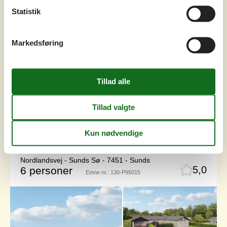
I alle årstider giver dette feriehus i Sunds i Danmark en
Statistik
behagelig ramme om jeres tid sammen. Indenfor skaber
det loft til kip over spiseområdet en lys og luftig stemning i
opholdsrummet. Et praktisk køkkenområde gør det nemt
Markedsføring
at tilberede hverdagens måltider, som kan nydes i det
samme indbydende rum. En gennemtænkt,
energibesparende indretning er med til at sikre en
hyggelig temperatur, uans...
Tilføj til favoritter
Lyst sommerhus med sauna ved
Sunds Sø
Nordlandsvej - Sunds Sø - 7451 - Sunds
5,0
6 personer
Emne nr.:
130-P95015