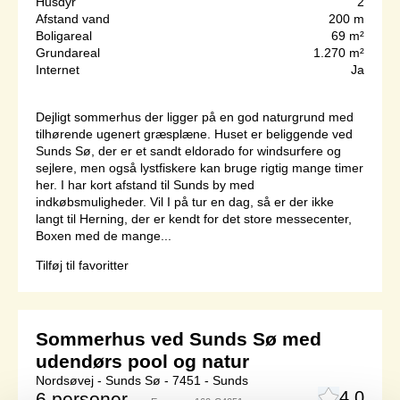
Husdyr
2
Afstand vand
200 m
Boligareal
69 m²
Grundareal
1.270 m²
Internet
Ja
Dejligt sommerhus der ligger på en god naturgrund med
tilhørende ugenert græsplæne. Huset er beliggende ved
Sunds Sø, der er et sandt eldorado for windsurfere og
sejlere, men også lystfiskere kan bruge rigtig mange timer
her. I har kort afstand til Sunds by med
indkøbsmuligheder. Vil I på tur en dag, så er der ikke
langt til Herning, der er kendt for det store messecenter,
Boxen med de mange...
Tilføj til favoritter
Sommerhus ved Sunds Sø med
udendørs pool og natur
Nordsøvej - Sunds Sø - 7451 - Sunds
4,0
6 personer