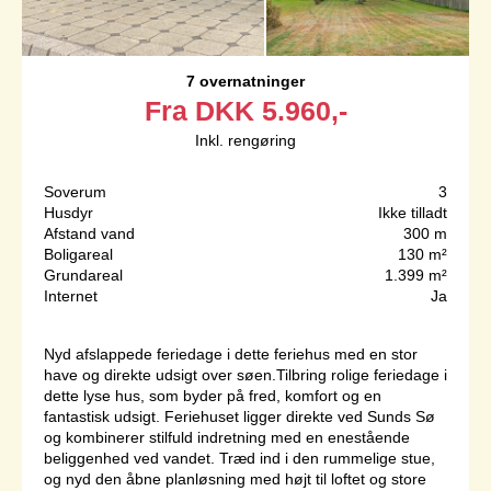
7 overnatninger
Fra
DKK
5.960,-
Inkl. rengøring
Soverum
3
Husdyr
Ikke tilladt
Afstand vand
300 m
Boligareal
130 m²
Grundareal
1.399 m²
Internet
Ja
Nyd afslappede feriedage i dette feriehus med en stor
have og direkte udsigt over søen.Tilbring rolige feriedage i
dette lyse hus, som byder på fred, komfort og en
fantastisk udsigt. Feriehuset ligger direkte ved Sunds Sø
og kombinerer stilfuld indretning med en enestående
beliggenhed ved vandet. Træd ind i den rummelige stue,
og nyd den åbne planløsning med højt til loftet og store