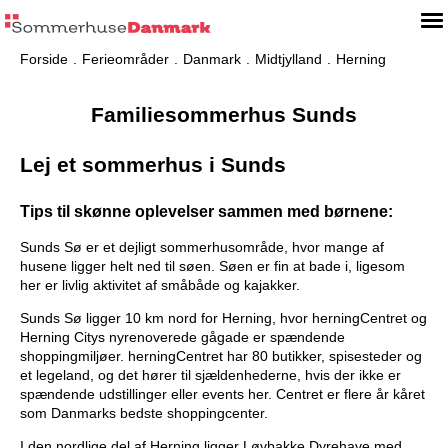
Forside
Ferieområder
Danmark
Midtjylland
Herning
Familiesommerhus Sunds
Lej et sommerhus i Sunds
Tips til skønne oplevelser sammen med børnene:
Sunds Sø er et dejligt sommerhusområde, hvor mange af
husene ligger helt ned til søen. Søen er fin at bade i, ligesom
her er livlig aktivitet af småbåde og kajakker.
Sunds Sø ligger 10 km nord for Herning, hvor herningCentret og
Herning Citys nyrenoverede gågade er spændende
shoppingmiljøer. herningCentret har 80 butikker, spisesteder og
et legeland, og det hører til sjældenhederne, hvis der ikke er
spændende udstillinger eller events her. Centret er flere år kåret
som Danmarks bedste shoppingcenter.
I den nordlige del af Herning ligger Løvbakke Dyrehave med