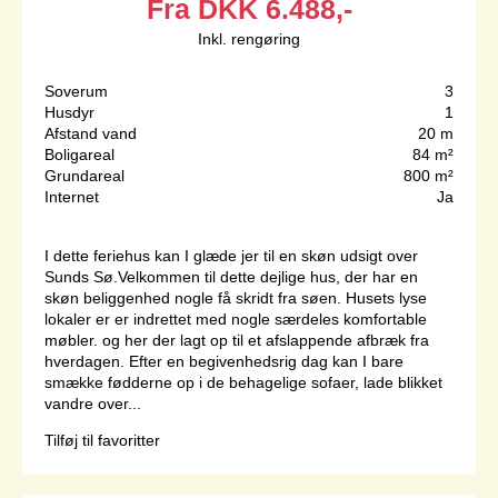
Fra
DKK
6.488,-
Inkl. rengøring
Soverum
3
Husdyr
1
Afstand vand
20 m
Boligareal
84 m²
Grundareal
800 m²
Internet
Ja
I dette feriehus kan I glæde jer til en skøn udsigt over
Sunds Sø.Velkommen til dette dejlige hus, der har en
skøn beliggenhed nogle få skridt fra søen. Husets lyse
lokaler er er indrettet med nogle særdeles komfortable
møbler. og her der lagt op til et afslappende afbræk fra
hverdagen. Efter en begivenhedsrig dag kan I bare
smække fødderne op i de behagelige sofaer, lade blikket
vandre over...
Tilføj til favoritter