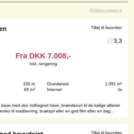
Sådan sorterer vi
en
Tilføj til favoritter
3,3
Fra
DKK
7.008,-
Inkl. rengøring
150 m
Grundareal
1.091 m²
68 m²
Internet
Ja
ld base med stor indhegnet have, brændeovn til de kølige aftener
es til madlavning, brætspil eller en god film efter en dag...
med havudsigt
Tilføj til favoritter