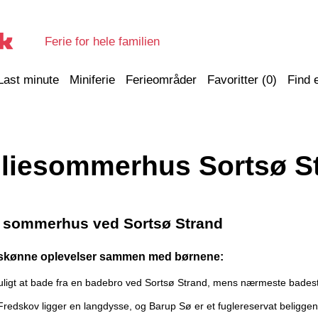
Ferie for hele familien
Last minute
Miniferie
Ferieområder
Favoritter (
0
)
Find 
liesommerhus Sortsø S
t sommerhus ved Sortsø Strand
l skønne oplevelser sammen med børnene:
uligt at bade fra en badebro ved Sortsø Strand, mens nærmeste badest
Fredskov ligger en langdysse, og Barup Sø er et fuglereservat beliggend