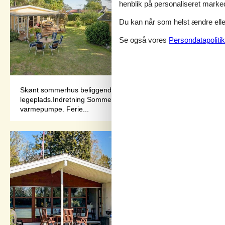
henblik på personaliseret marke
Du kan når som helst ændre eller
Se også vores
Persondatapolitik
Skønt sommerhus beliggende i smukke omgivelser tæt ved vandet o
legeplads.Indretning Sommerhuset egner sig til 6 personer. Feri
varmepumpe. Ferie...