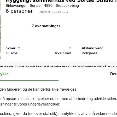
Birkevænget - Sortsø - 4850 - Stubbekøbing
6 personer
Emne nr.:
121-83-1017
7 overnatninger
Soverum
2
Afstand vand
Husdyr
Ikke tilladt
Boligareal
delvis lukket grund lige ved vandet med udsigt til sundet fra såvel h
ldsstuen eller i værelset med 2 køjepladser. Separat toilet og bad i 
ykke
Det
den fungerer, og de kan derfor ikke fravælges.
Sommerhus ved Sortsø Strand med fælles
 må opsamle statistik, hjælper du os med at forbedre og udvikle siden. I
Poppelvænget - Sortsø - 4850 - Stubbekøbing
ninger til vores underleverandører.
6 personer
Emne nr.:
121-83-0031
ookies, giver du (ud over statistik) samtykke til, at vi må videresende