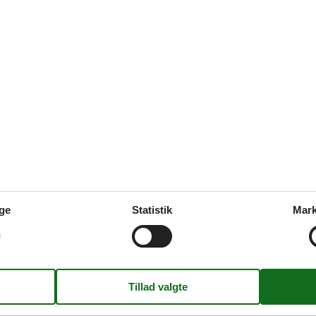
Soverum
3
Afstand vand
Husdyr
2
Boligareal
appet atmosfære. Opholdsstuen med store vinduer indbyder til at nyde 
tider og socialt samvær.Udenfor er der flere terrasseområder med siddep
Hyggeligt sommerhus med vildmarksbad 
Birkevænget - 4850 - Stubbekøbing
5 personer
Emne nr.:
548-99944631
ge
Statistik
Mark
7 overnatninger
Soverum
3
Afstand vand
Husdyr
1
Boligareal