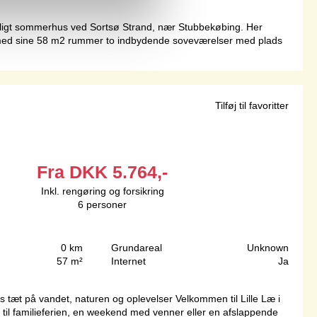
ligt sommerhus ved Sortsø Strand, nær Stubbekøbing. Her
 med sine 58 m2 rummer to indbydende soveværelser med plads
Tilføj til favoritter
Fra
DKK
5.764,-
Inkl. rengøring og forsikring
6
personer
0 km
Grundareal
Unknown
57 m²
Internet
Ja
æt på vandet, naturen og oplevelser Velkommen til Lille Læ i
til familieferien, en weekend med venner eller en afslappende