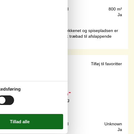
240 m
Grundareal
800 m²
68 m²
Internet
Ja
udsigten over de grønne områder. Køkkenet og spisepladsen er
ladser, en beskyttet have og et finsk træbad til afslappende
ved strand
Tilføj til favoritter
edsføring
Fra
DKK
3.550,-
Inkl. rengøring og forsikring
5
personer
490 m
Grundareal
Unknown
58 m²
Internet
Ja