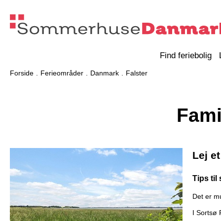
Find feriebolig
Forside
Ferieområder
Danmark
Falster
Fami
Lej e
Tips ti
Det er m
I Sortsø 