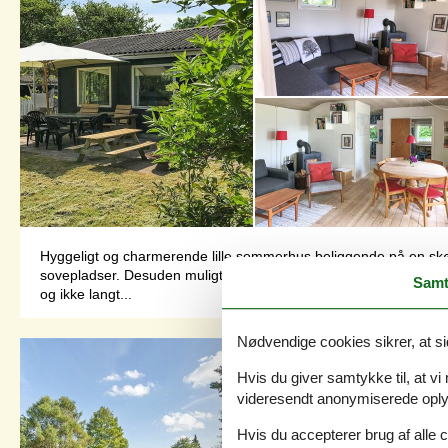
Hyggeligt og charmerende lille sommerhus beliggende på en skøn 
sovepladser. Desuden muligt med sovepladser på sovesofa i opho
Samt
og ikke langt...
Nødvendige cookies sikrer, at si
Hvis du giver samtykke til, at vi
videresendt anonymiserede oplys
Hvis du accepterer brug af alle c