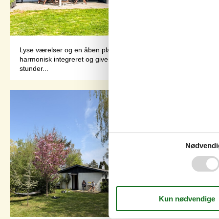
Lyse værelser og en åben planløsning skaber en venlig og afsl
harmonisk integreret og giver ideelle betingelser for fælles mål
stunder...
Nødvendi