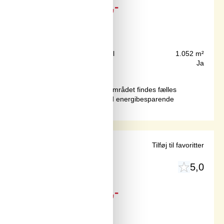
Fra
DKK
3.265,-
120 m
Grundareal
1.052 m²
70 m²
Internet
Ja
mt ned-/optagningsplads af båd. I området findes fælles
1 husdyr. Ferieboligen er udstyret med energibesparende
 strand
Tilføj til favoritter
5,0
Fra
DKK
2.585,-