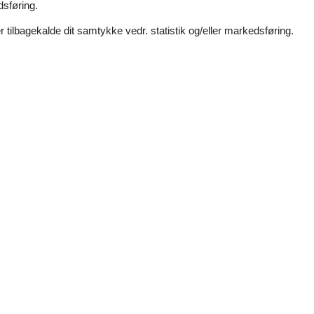
dsføring.
7 overnatninger
 tilbagekalde dit samtykke vedr. statistik og/eller markedsføring.
Soverum
3
Afstand vand
Husdyr
1
Boligareal
g strand med badebro. Der er ikke langt til mole til de fiskeglade sa
eboligen er på 70 m² og er bygget i 1961. Det er tilladt at medbringe 
Hyggeligt feriehus med vildmarksbad nær
Poppelvænget - Sortsø - 4850 - Stubbekøbing
6 personer
Emne nr.:
130-K05016
7 overnatninger