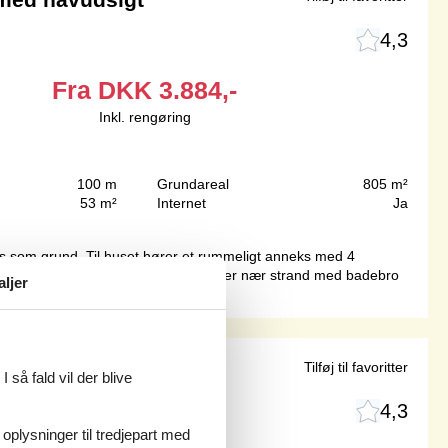
4,3
Fra
DKK
3.884,-
Inkl. rengøring
100 m
Grundareal
805 m²
53 m²
Internet
Ja
us som grund. Til huset hører et rummeligt anneks med 4
huset. Huset ligger i smukke omgivelser nær strand med badebro
aljer
 pool
Tilføj til favoritter
 så fald vil der blive
4,3
 oplysninger til tredjepart med