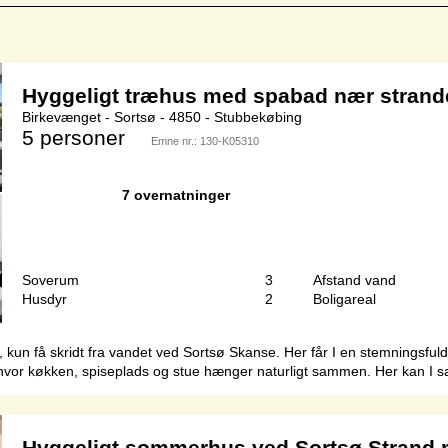
Side 1 af 1
Hyggeligt træhus med spabad nær strand
Birkevænget - Sortsø - 4850 - Stubbekøbing
5 personer
Emne nr.:
130-K05310
7 overnatninger
Soverum
3
Afstand vand
Husdyr
2
Boligareal
us, kun få skridt fra vandet ved Sortsø Skanse. Her får I en stemningsfu
hvor køkken, spiseplads og stue hænger naturligt sammen. Her kan I saml
Hyggeligt sommerhus ved Sortsø Strand 