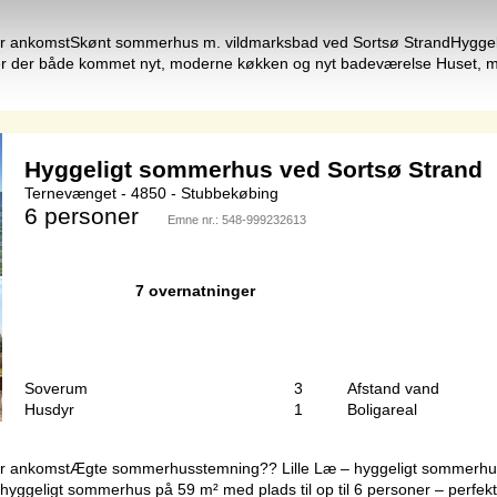
før ankomstSkønt sommerhus m. vildmarksbad ved Sortsø StrandHygge
r er der både kommet nyt, moderne køkken og nyt badeværelse Huset,
Hyggeligt sommerhus ved Sortsø Strand
Ternevænget - 4850 - Stubbekøbing
6 personer
Emne nr.:
548-999232613
7 overnatninger
Soverum
3
Afstand vand
Husdyr
1
Boligareal
ør ankomstÆgte sommerhusstemning?? Lille Læ – hyggeligt sommerhus t
geligt sommerhus på 59 m² med plads til op til 6 personer – perfekt 