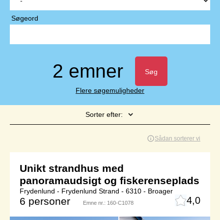
Søgeord
2 emner
Søg
Flere søgemuligheder
Sorter efter:
Side 1 af 1
Sådan sorterer vi
Unikt strandhus med
panoramaudsigt og fiskerenseplads
Frydenlund - Frydenlund Strand - 6310 - Broager
4,0
6 personer
Emne nr.:
160-C1078