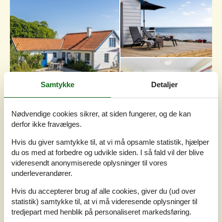
Samtykke
Detaljer
Nødvendige cookies sikrer, at siden fungerer, og de kan
derfor ikke fravælges.
7 overnatninger
DKK
14.174,-
Hvis du giver samtykke til, at vi må opsamle statistik, hjælper
du os med at forbedre og udvikle siden. I så fald vil der blive
Inkl. rengøring
videresendt anonymiserede oplysninger til vores
underleverandører.
Soverum
3
Husdyr
1
Hvis du accepterer brug af alle cookies, giver du (ud over
Afstand vand
10 m
statistik) samtykke til, at vi må videresende oplysninger til
Boligareal
120 m²
tredjepart med henblik på personaliseret markedsføring.
Grundareal
1.500 m²