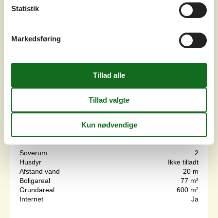
Statistik
Markedsføring
7 overnatninger
Fra
DKK
4.480,-
Soverum
2
Husdyr
Ikke tilladt
Afstand vand
20 m
Boligareal
77 m²
Grundareal
600 m²
Internet
Ja