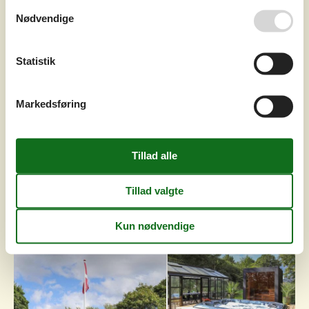
I dejlig landlig idyl ligger dette hyggelige landsted med
Nødvendige
tilhørende aktivitetsrum på en dejlig, opvokset stor
naturgrund. Der er installeret en pillebrændeovn, hvilket
gør at udgifterne til opvarmning minimeres. I
Statistik
aktivitetsrummet kan I dyste ved poolbordet i airhockey
samt bordfodbold. Til huset hører en lukket, delvis
overdækket gårdhave med bordtennis samt flere spil. Tæt
på landstedet li...
Markedsføring
Tilføj til favoritter
Moderne landhus med sauna og
spa i Filskov
Blåhøjvej - Filskov - 7200 - Grindsted
38 personer
Emne nr.:
130-P85095