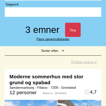
Søgeord
3 emner
Søg
Flere søgemuligheder
Sorter efter:
Side 1 af 1
Sådan sorterer vi
Moderne sommerhus med stor
grund og spabad
Søndermarksvej - Filskov - 7200 - Grindsted
4,7
12 personer
Emne nr.:
160-B3411