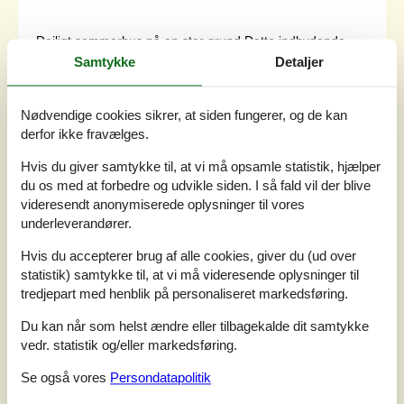
Dejligt sommerhus på en stor grund.Dette indbydende
sommerhus ligger på en stor grund med masser af plads.
Samtykke
Detaljer
Inde i huset venter et lyst og moderne interiør med flotte
møbler og masser af naturligt lys på to niveauer. Find
sammen med familien ved det store spisebord med udsigt
Nødvendige cookies sikrer, at siden fungerer, og de kan
over haven og tilbring sociale aftener eller nyd en lækker
derfor ikke fravælges.
morgenmad sammen. De komfortable sofaer inviterer til
afslap...
Hvis du giver samtykke til, at vi må opsamle statistik, hjælper
du os med at forbedre og udvikle siden. I så fald vil der blive
Tilføj til favoritter
videresendt anonymiserede oplysninger til vores
underleverandører.
Hvis du accepterer brug af alle cookies, giver du (ud over
Hyggeligt landsted med aktiviteter
statistik) samtykke til, at vi må videresende oplysninger til
og natur
tredjepart med henblik på personaliseret markedsføring.
Bøvlvej - 7260 - Sdr. Omme
4,3
16 personer
Du kan når som helst ændre eller tilbagekalde dit samtykke
Emne nr.:
160-B3070
vedr. statistik og/eller markedsføring.
Se også vores
Persondatapolitik