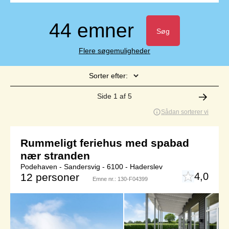
44 emner
Søg
Flere søgemuligheder
Sorter efter:
Side 1 af 5
Sådan sorterer vi
Rummeligt feriehus med spabad
nær stranden
Podehaven - Sandersvig - 6100 - Haderslev
4,0
12 personer
Emne nr.:
130-F04399