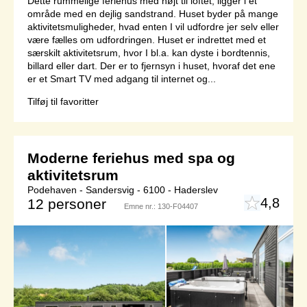
Dette rummelige feriehus med højt til loftet, ligger i et
område med en dejlig sandstrand. Huset byder på mange
aktivitetsmuligheder, hvad enten I vil udfordre jer selv eller
være fælles om udfordringen. Huset er indrettet med et
særskilt aktivitetsrum, hvor I bl.a. kan dyste i bordtennis,
billard eller dart. Der er to fjernsyn i huset, hvoraf det ene
er et Smart TV med adgang til internet og...
Tilføj til favoritter
Moderne feriehus med spa og
aktivitetsrum
Podehaven - Sandersvig - 6100 - Haderslev
4,8
12 personer
Emne nr.:
130-F04407