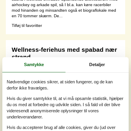
airhockey og arkade spil, så I bl.a. kan køre racerbiler
mod hinanden og minsandten også et biograflokale med
en 70 tommer skærm. De...
Tilføj til favoritter
Wellness-feriehus med spabad nær
strand
Podehaven - Sandersvig - 6100 - Haderslev
Samtykke
Detaljer
4,0
12 personer
Emne nr.:
160-C2196
Nødvendige cookies sikrer, at siden fungerer, og de kan
derfor ikke fravælges.
Hvis du giver samtykke til, at vi må opsamle statistik, hjælper
du os med at forbedre og udvikle siden. I så fald vil der blive
videresendt anonymiserede oplysninger til vores
underleverandører.
Hvis du accepterer brug af alle cookies, giver du (ud over