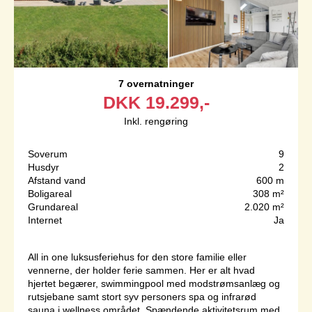
7 overnatninger
DKK
19.299,-
Inkl. rengøring
Soverum
9
Husdyr
2
Afstand vand
600 m
Boligareal
308 m²
Grundareal
2.020 m²
Internet
Ja
All in one luksusferiehus for den store familie eller
vennerne, der holder ferie sammen. Her er alt hvad
hjertet begærer, swimmingpool med modstrømsanlæg og
rutsjebane samt stort syv personers spa og infrarød
sauna i wellness området. Spændende aktivitetsrum med