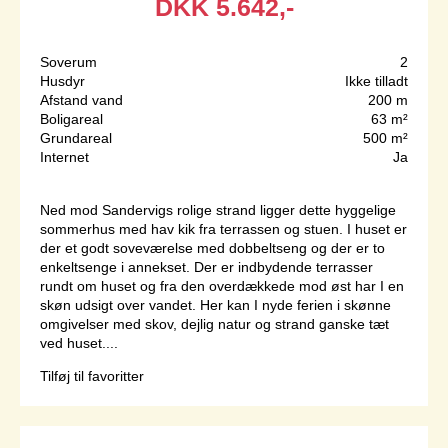
DKK
5.642,-
Soverum
2
Husdyr
Ikke tilladt
Afstand vand
200 m
Boligareal
63 m²
Grundareal
500 m²
Internet
Ja
Ned mod Sandervigs rolige strand ligger dette hyggelige
sommerhus med hav kik fra terrassen og stuen. I huset er
der et godt soveværelse med dobbeltseng og der er to
enkeltsenge i annekset. Der er indbydende terrasser
rundt om huset og fra den overdækkede mod øst har I en
skøn udsigt over vandet. Her kan I nyde ferien i skønne
omgivelser med skov, dejlig natur og strand ganske tæt
ved huset....
Tilføj til favoritter