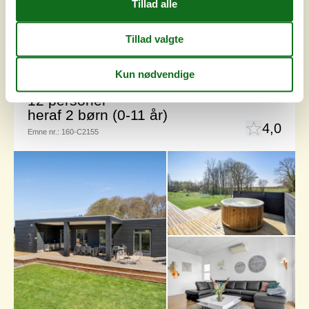
Luksussommerhus ved børnevenlig
sandstrand
Podehaven - Sandersvig - 6100 - Haderslev
12 personer
heraf 2 børn (0-11 år)
4,0
Emne nr.:
160-C2155