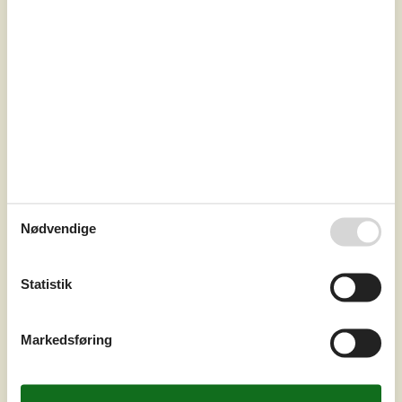
7 overnatninger
Fra
DKK
5.162,-
Inkl. rengøring
Soverum
4
Husdyr
Ikke tilladt
Afstand vand
250 m
Boligareal
165 m²
Grundareal
1.160 m²
Internet
Ja
Nødvendige
Med en beliggenhed tæt ved vand og skov ligger dette
dejlige moderne sommerhus. Der er masser af plads,
bl.a. er der aktivitetsmuligheder i aktivitetsrummet, hvor
Statistik
der er pool bord og bordfodbold. I huset er der også
mulighed for wellness i spabadet. Huset er indrettet med
alt hvad der skal til, for at I får en rigtig god og
Markedsføring
komfortabel ferie. En dejlig stor stue i åben forbindelse
med det læk...
Tilføj til favoritter