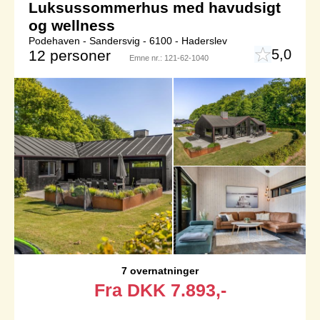
Luksussommerhus med havudsigt
og wellness
Podehaven - Sandersvig - 6100 - Haderslev
5,0
12 personer
Emne nr.:
121-62-1040
7 overnatninger
Fra
DKK
7.893,-