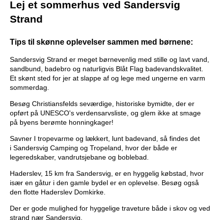
Lej et sommerhus ved Sandersvig
Strand
Tips til skønne oplevelser sammen med børnene:
Sandersvig Strand er meget børnevenlig med stille og lavt vand,
sandbund, badebro og naturligvis Blåt Flag badevandskvalitet.
Et skønt sted for jer at slappe af og lege med ungerne en varm
sommerdag.
Besøg Christiansfelds seværdige, historiske bymidte, der er
opført på UNESCO's verdensarvsliste, og glem ikke at smage
på byens berømte honningkager!
Savner I tropevarme og lækkert, lunt badevand, så findes det
i Sandersvig Camping og Tropeland, hvor der både er
legeredskaber, vandrutsjebane og boblebad.
Haderslev, 15 km fra Sandersvig, er en hyggelig købstad, hvor
især en gåtur i den gamle bydel er en oplevelse. Besøg også
den flotte Haderslev Domkirke.
Der er gode mulighed for hyggelige traveture både i skov og ved
strand nær Sandersvig.