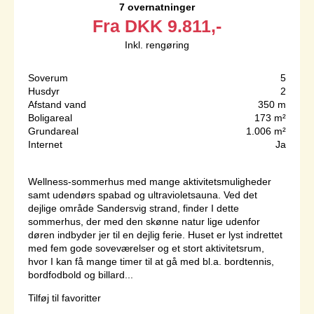
7 overnatninger
Fra
DKK
9.811,-
Inkl. rengøring
Soverum
5
Husdyr
2
Afstand vand
350 m
Boligareal
173 m²
Grundareal
1.006 m²
Internet
Ja
Wellness-sommerhus med mange aktivitetsmuligheder
samt udendørs spabad og ultravioletsauna. Ved det
dejlige område Sandersvig strand, finder I dette
sommerhus, der med den skønne natur lige udenfor
døren indbyder jer til en dejlig ferie. Huset er lyst indrettet
med fem gode soveværelser og et stort aktivitetsrum,
hvor I kan få mange timer til at gå med bl.a. bordtennis,
bordfodbold og billard...
Tilføj til favoritter