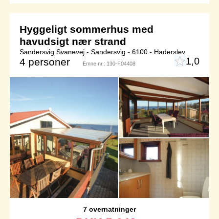
Hyggeligt sommerhus med
havudsigt nær strand
Sandersvig Svanevej - Sandersvig - 6100 - Haderslev
1,0
4 personer
Emne nr.:
130-F04408
7 overnatninger