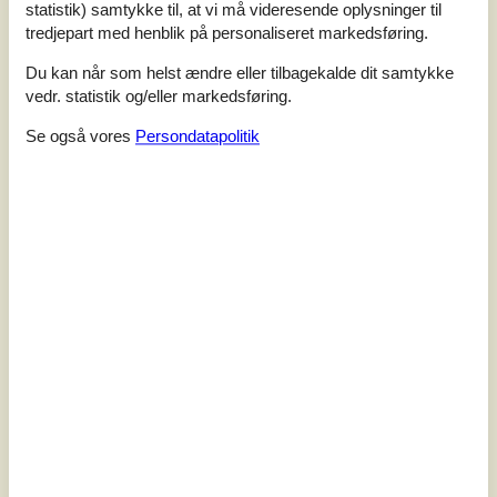
statistik) samtykke til, at vi må videresende oplysninger til
tredjepart med henblik på personaliseret markedsføring.
Du kan når som helst ændre eller tilbagekalde dit samtykke
vedr. statistik og/eller markedsføring.
7 overnatninger
Fra
DKK
8.458,-
Se også vores
Persondatapolitik
Inkl. rengøring
Soverum
5
Husdyr
2
Afstand vand
250 m
Boligareal
173 m²
Grundareal
1.034 m²
Internet
Ja
Wellness-feriehus med udendørs spabad og
ultravioletsauna inde i huset. Skønt sommerhus med
mange aktivitetsmuligheder. Huset ligger i et nyere
sommerhusområde ved det dejlige område Sandersvig
strand, der med sin skønne natur indbyder jer til en dejlig
ferie. Huset er lyst indrettet med fem gode soveværelser. I