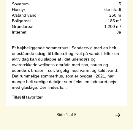
Soverum
5
Husdyr
Ikke tilladt
Afstand vand
250 m
Boligareal
185 m²
Grundareal
1.200 m²
Internet
Ja
Et højtbeliggende sommerhus i Sandersvig med en helt
enestående udsigt til Lillebælt og livet på vandet. Efter en
aktiv dag kan du slappe af i det udendørs og
overdækkede wellness-område med spa, sauna og
udendørs bruser – selvfølgelig med varmt og koldt vand.
Det rummelige sommerhus, som er bygget i 2021, har
mange helt særlige detaljer som f.eks. en indmuret pejs
med glaslåge. Der findes lo...
Tilføj til favoritter
Side 1 af 5