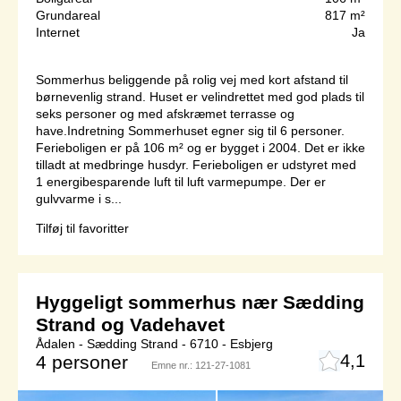
Grundareal
817 m²
Internet
Ja
Sommerhus beliggende på rolig vej med kort afstand til
børnevenlig strand. Huset er velindrettet med god plads til
seks personer og med afskræmet terrasse og
have.Indretning Sommerhuset egner sig til 6 personer.
Ferieboligen er på 106 m² og er bygget i 2004. Det er ikke
tilladt at medbringe husdyr. Ferieboligen er udstyret med
1 energibesparende luft til luft varmepumpe. Der er
gulvvarme i s...
Tilføj til favoritter
Hyggeligt sommerhus nær Sædding
Strand og Vadehavet
Ådalen - Sædding Strand - 6710 - Esbjerg
4,1
4 personer
Emne nr.:
121-27-1081