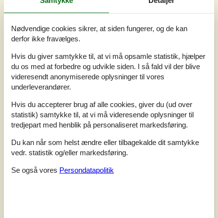
Nødvendige cookies sikrer, at siden fungerer, og de kan
derfor ikke fravælges.
Hvis du giver samtykke til, at vi må opsamle statistik, hjælper
du os med at forbedre og udvikle siden. I så fald vil der blive
videresendt anonymiserede oplysninger til vores
underleverandører.
7 overnatninger
Hvis du accepterer brug af alle cookies, giver du (ud over
Fra
DKK
3.035,-
statistik) samtykke til, at vi må videresende oplysninger til
tredjepart med henblik på personaliseret markedsføring.
Inkl. rengøring
Du kan når som helst ændre eller tilbagekalde dit samtykke
Soverum
3
vedr. statistik og/eller markedsføring.
Husdyr
1
Afstand vand
300 m
Se også vores
Persondatapolitik
Boligareal
95 m²
Grundareal
Unknown
Internet
Ja