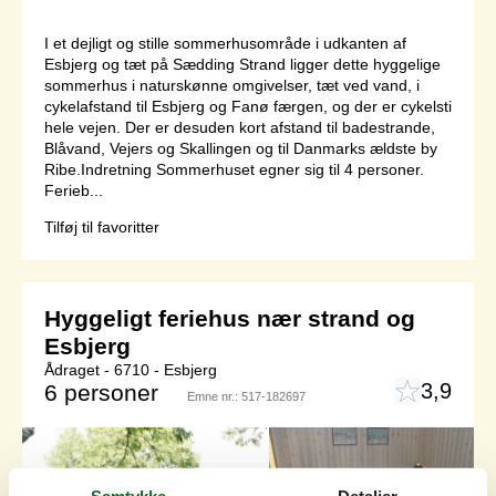
I et dejligt og stille sommerhusområde i udkanten af
Esbjerg og tæt på Sædding Strand ligger dette hyggelige
sommerhus i naturskønne omgivelser, tæt ved vand, i
cykelafstand til Esbjerg og Fanø færgen, og der er cykelsti
hele vejen. Der er desuden kort afstand til badestrande,
Blåvand, Vejers og Skallingen og til Danmarks ældste by
Ribe.Indretning Sommerhuset egner sig til 4 personer.
Ferieb...
Tilføj til favoritter
Hyggeligt feriehus nær strand og
Esbjerg
Ådraget - 6710 - Esbjerg
3,9
6 personer
Emne nr.:
517-182697
Samtykke
Detaljer