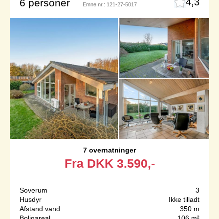
4,3
6 personer
Emne nr.:
121-27-5017
7 overnatninger
Fra
DKK
3.590,-
Soverum
3
Husdyr
Ikke tilladt
Afstand vand
350 m
Boligareal
106 m²