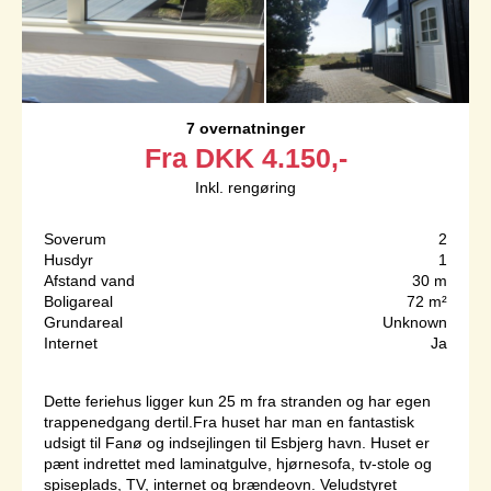
7 overnatninger
Fra
DKK
4.150,-
Inkl. rengøring
Soverum
2
Husdyr
1
Afstand vand
30 m
Boligareal
72 m²
Grundareal
Unknown
Internet
Ja
Dette feriehus ligger kun 25 m fra stranden og har egen
trappenedgang dertil.Fra huset har man en fantastisk
udsigt til Fanø og indsejlingen til Esbjerg havn. Huset er
pænt indrettet med laminatgulve, hjørnesofa, tv-stole og
spiseplads, TV, internet og brændeovn. Veludstyret