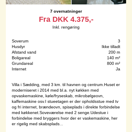
7 overnatninger
Fra
DKK
4.375,-
Inkl. rengøring
Soverum
3
Husdyr
Ikke tilladt
Afstand vand
200 m
Boligareal
140 m²
Grundareal
800 m²
Internet
Ja
Villa i Sædding, med 3 km. til havnen og centrum.Huset er
moderniseret i 2014 med bl.a. nyt køkken med
opvaskemaskine, køle/fryseskab, mikrobølgeovn,
kaffemaskine osv.I stueetagen er der opholdsstue med tv
og fri internet, brændeovn, spiseplads i direkte forbindelse
med køkkenet.Soveværelse med 2 senge.Udestue i
forbindelse med bryggers hvor der er vaskemaskine, her
er rigelig med skabsplads...