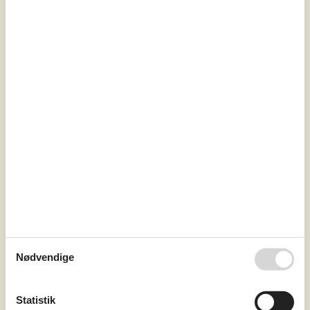
7 overnatninger
Fra
DKK
3.425,-
Inkl. rengøring
Soverum
2
Husdyr
3
Afstand vand
600 m
Boligareal
89 m²
Grundareal
800 m²
Internet
Ja
Nødvendige
Fint indrettet feriehus so har fået en opgradering til sæson
2026.2 soveværelser, begge med dobbelt senge.Køkken
Statistik
med opvaskemaskine, køle/frys, komfur, kaffemaskine