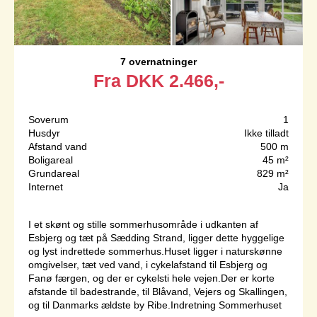
7 overnatninger
Fra
DKK
2.466,-
Soverum
1
Husdyr
Ikke tilladt
Afstand vand
500 m
Boligareal
45 m²
Grundareal
829 m²
Internet
Ja
I et skønt og stille sommerhusområde i udkanten af
Esbjerg og tæt på Sædding Strand, ligger dette hyggelige
og lyst indrettede sommerhus.Huset ligger i naturskønne
omgivelser, tæt ved vand, i cykelafstand til Esbjerg og
Fanø færgen, og der er cykelsti hele vejen.Der er korte
afstande til badestrande, til Blåvand, Vejers og Skallingen,
og til Danmarks ældste by Ribe.Indretning Sommerhuset