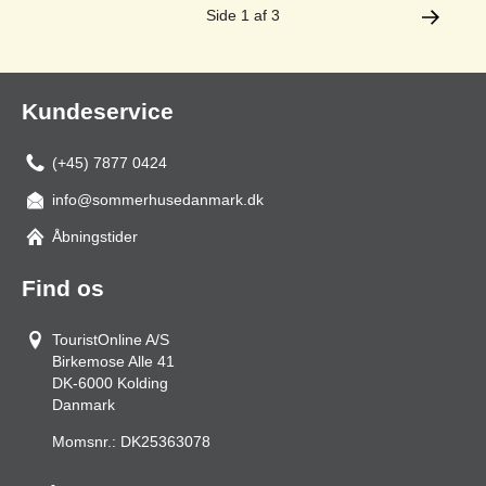
Side 1 af 3
Kundeservice
(+45) 7877 0424
info@sommerhusedanmark.dk
Åbningstider
Find os
TouristOnline A/S
Birkemose Alle 41
DK-6000
Kolding
Danmark
Momsnr.:
DK25363078