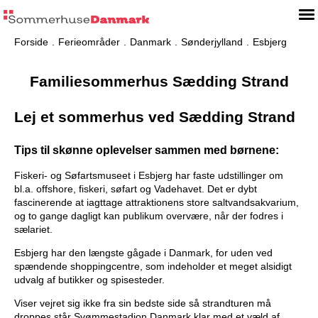
Forside
Ferieområder
Danmark
Sønderjylland
Esbjerg
Familiesommerhus Sædding Strand
Lej et sommerhus ved Sædding Strand
Tips til skønne oplevelser sammen med børnene:
Fiskeri- og Søfartsmuseet i Esbjerg har faste udstillinger om
bl.a. offshore, fiskeri, søfart og Vadehavet. Det er dybt
fascinerende at iagttage attraktionens store saltvandsakvarium,
og to gange dagligt kan publikum overvære, når der fodres i
sælariet.
Esbjerg har den længste gågade i Danmark, for uden ved
spændende shoppingcentre, som indeholder et meget alsidigt
udvalg af butikker og spisesteder.
Viser vejret sig ikke fra sin bedste side så strandturen må
droppes står Svømmestadion Danmark klar med et væld af