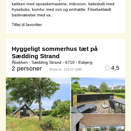
køkken med opvaskemaskine, mikroovn, køleskab med
fryseboks, komfur med ovn og emhætte. Flisebeklædt
badeværelse med va...
Tilføj til favoritter
Hyggeligt sommerhus tæt på
Sædding Strand
Åbakken - Sædding Strand - 6710 - Esbjerg
4,5
2 personer
Emne nr.:
121-27-1080