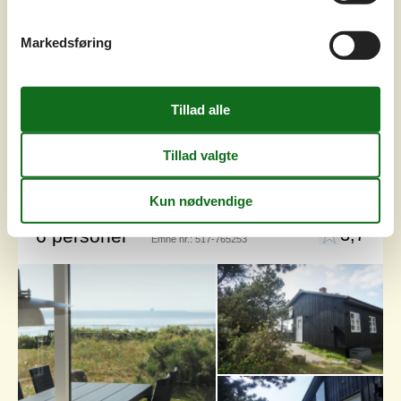
m.m.Badeværelse. Entre med vaskemaskine og
tumbler.Stor opholdstue i åben forbindelse med køkkenet.
Der e El varme, varmepumpe og en ny brændeovn. På
Markedsføring
taget er der et solcelleanlæg som er med til at reducere
dine udgifter.Græsplæn...
Tilføj til favoritter
Feriehus med havudsigt tæt på
strand
Sædding Strandvej - 6710 - Esbjerg
3,7
6 personer
Emne nr.:
517-765253