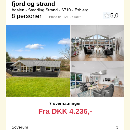
fjord og strand
Ådalen - Sædding Strand - 6710 - Esbjerg
5,0
8 personer
Emne nr.:
121-27-5016
7 overnatninger
Fra
DKK
4.236,-
Soverum
3