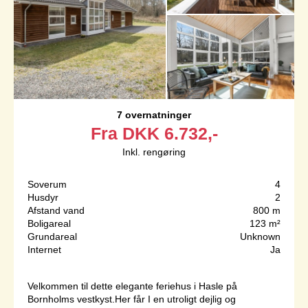
7 overnatninger
Fra
DKK
6.732,-
Inkl. rengøring
Soverum
4
Husdyr
2
Afstand vand
800 m
Boligareal
123 m²
Grundareal
Unknown
Internet
Ja
Velkommen til dette elegante feriehus i Hasle på
Bornholms vestkyst.Her får I en utroligt dejlig og