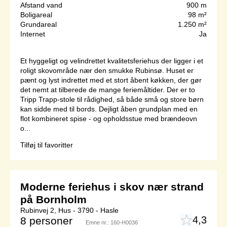
Afstand vand
900 m
Boligareal
98 m²
Grundareal
1.250 m²
Internet
Ja
Et hyggeligt og velindrettet kvalitetsferiehus der ligger i et
roligt skovområde nær den smukke Rubinsø. Huset er
pænt og lyst indrettet med et stort åbent køkken, der gør
det nemt at tilberede de mange feriemåltider. Der er to
Tripp Trapp-stole til rådighed, så både små og store børn
kan sidde med til bords. Dejligt åben grundplan med en
flot kombineret spise - og opholdsstue med brændeovn
o...
Tilføj til favoritter
Moderne feriehus i skov nær strand
på Bornholm
Rubinvej 2, Hus - 3790 - Hasle
4,3
8 personer
Emne nr.:
160-H0036