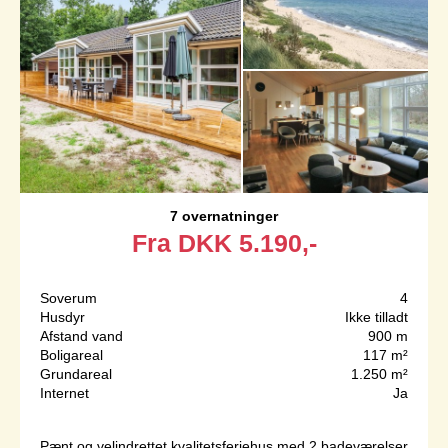
7 overnatninger
Fra
DKK
5.190,-
Soverum
4
Husdyr
Ikke tilladt
Afstand vand
900 m
Boligareal
117 m²
Grundareal
1.250 m²
Internet
Ja
Pænt og velindrettet kvalitetsferiehus med 2 badeværelser