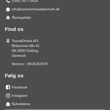
(+45) 7877 0424
info@sommerhusedanmark.dk
Åbningstider
Find os
TouristOnline A/S
Birkemose Alle 41
DK-6000
Kolding
Danmark
Momsnr.:
DK25363078
Følg os
Facebook
os
Instagram
på
os
Nyhedsbrev
facebook
på