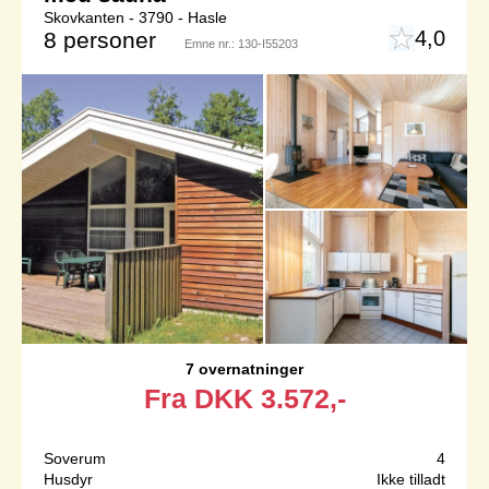
Skovkanten - 3790 - Hasle
4,0
8 personer
Emne nr.:
130-I55203
7 overnatninger
Fra
DKK
3.572,-
Soverum
4
Husdyr
Ikke tilladt