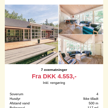
7 overnatninger
Fra
DKK
4.553,-
Inkl. rengøring
Soverum
4
Husdyr
Ikke tilladt
Afstand vand
500 m
Boligareal
117 m²