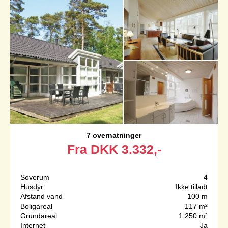
7 overnatninger
Fra
DKK
3.332,-
Soverum
4
Husdyr
Ikke tilladt
Afstand vand
100 m
Boligareal
117 m²
Grundareal
1.250 m²
Internet
Ja