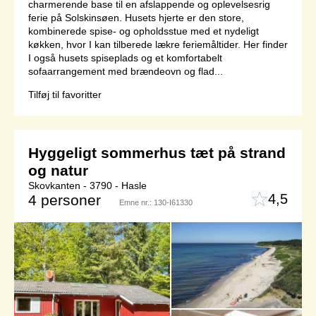
charmerende base til en afslappende og oplevelsesrig
ferie på Solskinsøen. Husets hjerte er den store,
kombinerede spise- og opholdsstue med et nydeligt
køkken, hvor I kan tilberede lækre feriemåltider. Her finder
I også husets spiseplads og et komfortabelt
sofaarrangement med brændeovn og flad...
Tilføj til favoritter
Hyggeligt sommerhus tæt på strand
og natur
Skovkanten - 3790 - Hasle
4,5
4 personer
Emne nr.:
130-I61330