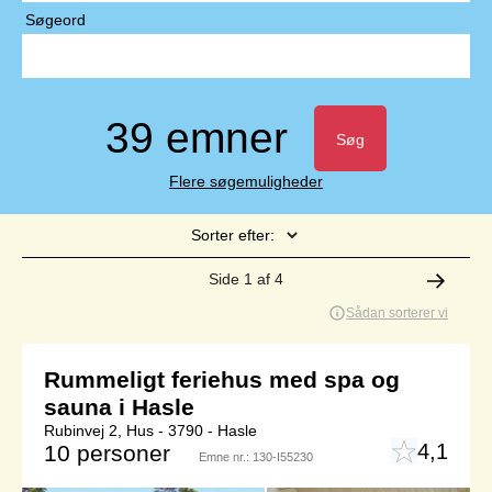
Søgeord
39 emner
Søg
Flere søgemuligheder
Sorter efter:
Side 1 af 4
Sådan sorterer vi
Rummeligt feriehus med spa og
sauna i Hasle
Rubinvej 2, Hus - 3790 - Hasle
4,1
10 personer
Emne nr.:
130-I55230