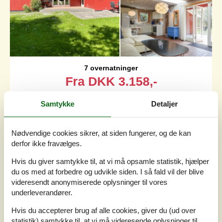
7 overnatninger
Fra
DKK
3.158,-
Samtykke
Detaljer
Soverum
2
Husdyr
Ikke tilladt
Afstand vand
600 m
Nødvendige cookies sikrer, at siden fungerer, og de kan
Boligareal
60 m²
derfor ikke fravælges.
Grundareal
Unknown
Internet
Ja
Hvis du giver samtykke til, at vi må opsamle statistik, hjælper
du os med at forbedre og udvikle siden. I så fald vil der blive
Dejligt sommerhus med en rolig og naturskøn
videresendt anonymiserede oplysninger til vores
beliggenhed lidt nord for Rønne, med kun 600 meter til en
underleverandører.
af øens gode og børnevenlige badestrande. Dette
indbydende sommerhus, som ligger på en skovklædt
Hvis du accepterer brug af alle cookies, giver du (ud over
grund med græsplæne, er hjemligt og hyggeligt indrettet .
statistik) samtykke til, at vi må videresende oplysninger til