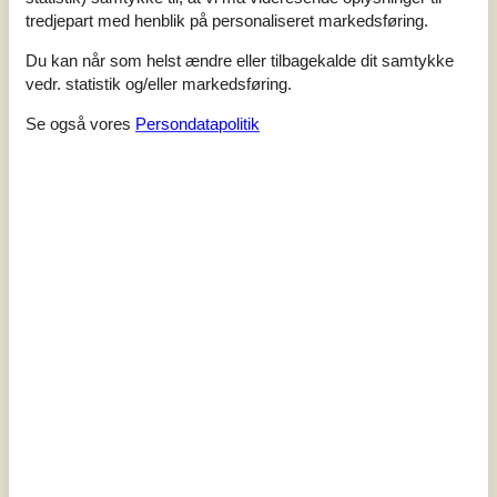
Det består af en opholdsstue med brændeovn, TV og
tredjepart med henblik på personaliseret markedsføring.
Apple-TV, et åbent, veludstyret køkken, to gode
soveværelser og et badeværelse med vaske...
Du kan når som helst ændre eller tilbagekalde dit samtykke
vedr. statistik og/eller markedsføring.
Tilføj til favoritter
Se også vores
Persondatapolitik
Luksushus i skov nær Hasle med
spa og sauna
Skovkanten - 3790 - Hasle
4,7
8 personer
Emne nr.:
121-95-6535