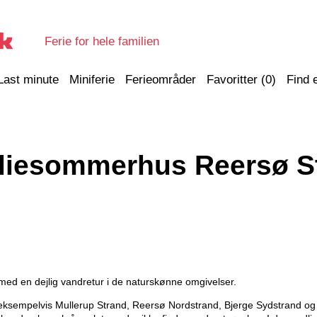
Ferie for hele familien
Last minute
Miniferie
Ferieområder
Favoritter (
0
)
Find 
liesommerhus Reersø S
med en dejlig vandretur i de naturskønne omgivelser.
 - eksempelvis Mullerup Strand, Reersø Nordstrand, Bjerge Sydstrand o