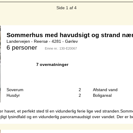
Side 1 af 4
Sommerhus med havudsigt og strand næ
Landervejen - Reersø - 4281 - Gørlev
6 personer
Emne nr.:
130-E20067
7 overnatninger
Soverum
2
Afstand vand
Husdyr
2
Boligareal
avet, et perfekt sted til en vidunderlig ferie lige ved stranden.Somme
 dejligt lysindfald og en vidunderlig panoramaudsigt over vandet. Der e