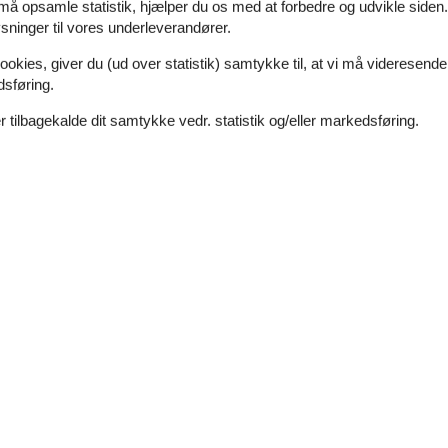
 må opsamle statistik, hjælper du os med at forbedre og udvikle siden. I
ninger til vores underleverandører.
7 overnatninger
ookies, giver du (ud over statistik) samtykke til, at vi må videresende
dsføring.
 tilbagekalde dit samtykke vedr. statistik og/eller markedsføring.
Soverum
4
Afstand vand
Husdyr
1
Boligareal
sted til en ferie væk fra hverdagens travlhed. Det er det perfekte udga
og hyggelig opholds- og spisestue med en afslappet atmosfære. På kø
Feriehus med spabad og sauna på Reers
Spovevej - Reersø - 4281 - Gørlev
8 personer
Emne nr.:
130-E20554
7 overnatninger