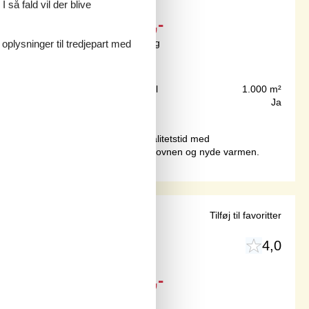
 så fald vil der blive
Fra
DKK
7.600,-
Inkl. rengøring og forsikring
 oplysninger til tredjepart med
150 m
Grundareal
1.000 m²
116 m²
Internet
Ja
ngspunkt for både afslapning og kvalitetstid med
ligere dage, kan I tænde op i brændeovnen og nyde varmen.
ø
Tilføj til favoritter
4,0
Fra
DKK
5.443,-
Inkl. rengøring