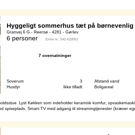
Hyggeligt sommerhus tæt på børnevenlig
Granvej 6 G - Reersø - 4281 - Gørlev
6 personer
Emne nr.:
042-K20051
7 overnatninger
Soverum
3
Afstand vand
Husdyr
Ikke tilladt
Boligareal
holdsstue. Lyst Køkken som indeholder keramisk komfur, opvaskemaski
god spiseplads, Smart-TV med adgang til streamingtjenester (kræver eg