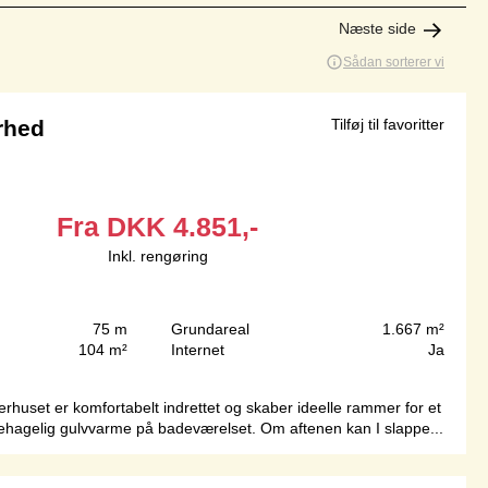
Næste side
Sådan sorterer vi
rhed
Tilføj til favoritter
Fra
DKK
4.851,-
Inkl. rengøring
75 m
Grundareal
1.667 m²
104 m²
Internet
Ja
rhuset er komfortabelt indrettet og skaber ideelle rammer for et
r behagelig gulvvarme på badeværelset. Om aftenen kan I slappe...