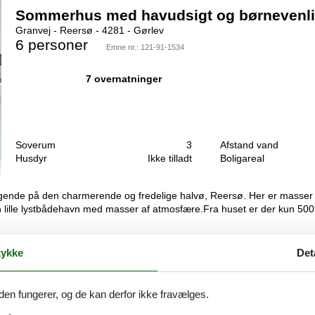
Sommerhus med havudsigt og børnevenli
Granvej - Reersø - 4281 - Gørlev
6 personer
Emne nr.:
121-91-1534
7 overnatninger
Soverum
3
Afstand vand
Husdyr
Ikke tilladt
Boligareal
gende på den charmerende og fredelige halvø, Reersø. Her er masser 
 lille lystbådehavn med masser af atmosfære.Fra huset er der kun 500
ykke
Det
Feriehus med pool og sauna nær strand
Vilhelmsvej - Reersø - 4281 - Gørlev
den fungerer, og de kan derfor ikke fravælges.
8 personer
heraf 2 børn (0-11 år)
Emne nr.:
042-K2