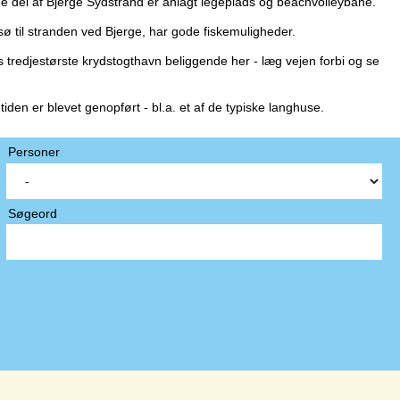
ige del af Bjerge Sydstrand er anlagt legeplads og beachvolleybane.
 til stranden ved Bjerge, har gode fiskemuligheder.
redjestørste krydstogthavn beliggende her - læg vejen forbi og se
en er blevet genopført - bl.a. et af de typiske langhuse.
Personer
Søgeord