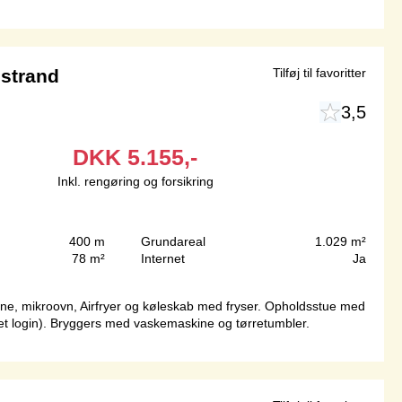
 strand
Tilføj til favoritter
3,5
DKK
5.155,-
Inkl. rengøring og forsikring
400 m
Grundareal
1.029 m²
78 m²
Internet
Ja
ne, mikroovn, Airfryer og køleskab med fryser. Opholdsstue med
et login). Bryggers med vaskemaskine og tørretumbler.