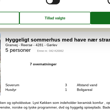
delige Reersø med kun 125 meter til en fantastisk flot og børnevenl
nde kirke og med flere gamle bindingsværkshuse. Der er desuden en l
Hyggeligt sommerhus med have nær stra
Granvej - Reersø - 4281 - Gørlev
5 personer
Emne nr.:
042-K20062
7 overnatninger
Soverum
3
Afstand vand
Husdyr
1
Boligareal
kken og opholdsstue. Lyst Køkken som indeholder keramisk komfur , o
 svenske, norske og tyske programmer, dvd og hyggelig spiseplads. Ba