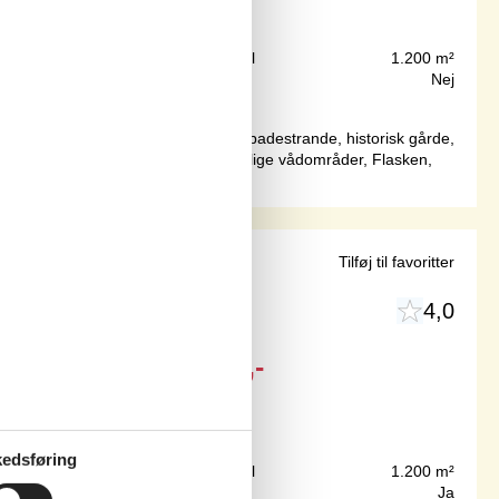
200 m
Grundareal
1.200 m²
108 m²
Internet
Nej
lvø, med enestående natur, dejlige badestrande, historisk gårde,
od øst (Sjælland) er der de tre dejlige vådområder, Flasken,
 strand
Tilføj til favoritter
4,0
Fra
DKK
2.719,-
edsføring
125 m
Grundareal
1.200 m²
64 m²
Internet
Ja