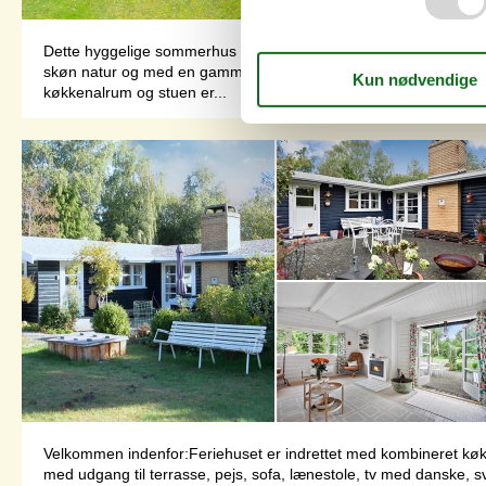
Dette hyggelige sommerhus er beliggende på charmerende og fre
skøn natur og med en gammel bymidte med en flot, højt beligge
køkkenalrum og stuen er...
Velkommen indenfor:Feriehuset er indrettet med kombineret kø
med udgang til terrasse, pejs, sofa, lænestole, tv med danske,