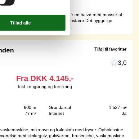
ig sandstrand med badebro. Reersø er en halvø med masser af
ille lystbådehavn med masser af atmosfære.Det hyggelige
nden
Tilføj til favoritter
3,0
Fra
DKK
4.145,-
Inkl. rengøring og forsikring
600 m
Grundareal
1.527 m²
77 m²
Internet
Ja
pvaskemaskine, mikroovn og køleskab med fryser. Opholdsstue
deværelse med klinkegulv, gulvvarme, bruseniche, vaskemaskine