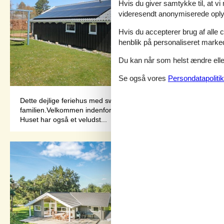
Hvis du giver samtykke til, at vi
videresendt anonymiserede oplys
Hvis du accepterer brug af alle c
henblik på personaliseret marke
Du kan når som helst ændre eller
Se også vores
Persondatapolitik
Dette dejlige feriehus med swimmingpool og sauna er det ideelle 
familien.Velkommen indenfor: Indenfor kan I nyde en rummelig 
Huset har også et veludst...