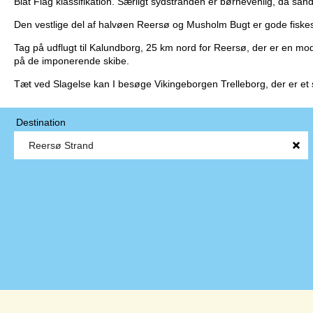
Blåt Flag klassifikation. Særligt sydstranden er børnevenlig, da sa
Den vestlige del af halvøen Reersø og Musholm Bugt er gode fiskes
Tag på udflugt til Kalundborg, 25 km nord for Reersø, der er en 
på de imponerende skibe.
Tæt ved Slagelse kan I besøge Vikingeborgen Trelleborg, der er et 
Destination