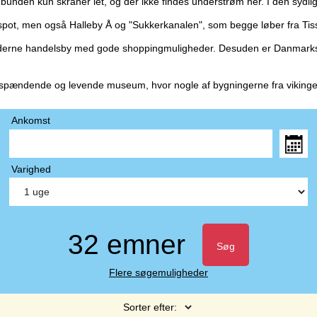
ndbunden kun skråner let, og der ikke findes understrøm her. I den sydl
pot, men også Halleby Å og "Sukkerkanalen", som begge løber fra Tissø
moderne handelsby med gode shoppingmuligheder. Desuden er Danmarks t
spændende og levende museum, hvor nogle af bygningerne fra vikingetid
Ankomst
Varighed
32 emner
Søg
Flere søgemuligheder
Sorter efter: