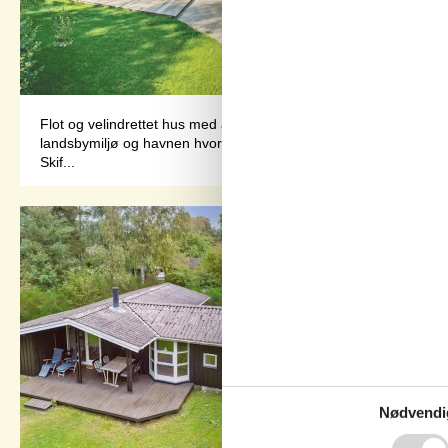
Flot og velindrettet hus med alle faciliteter og en tilhørende 
landsbymiljø og havnen hvor der kan købes friskfangede fisk. N
Skif...
Nødvendi