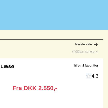
Næste side
Sådan sorterer vi
å Læsø
Tilføj til favoritter
4,3
Fra
DKK
2.550,-