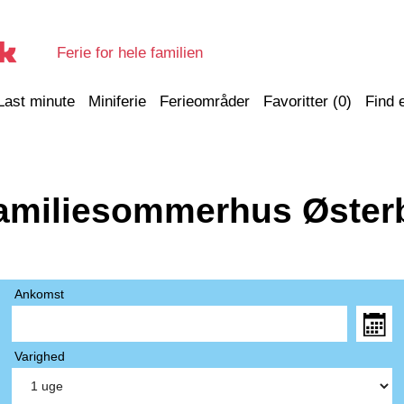
Ferie for hele familien
Last minute
Miniferie
Ferieområder
Favoritter (
0
)
Find 
amiliesommerhus Øster
Ankomst
Varighed