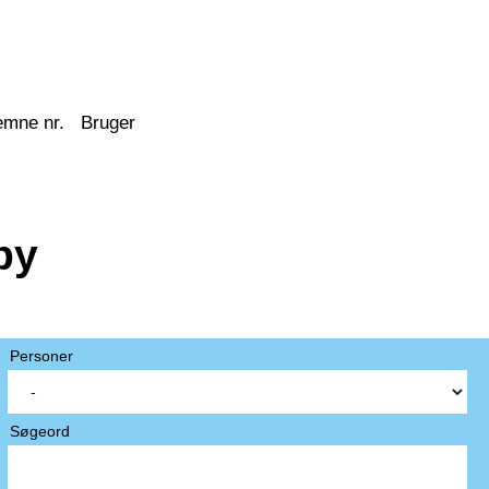
emne nr.
Bruger
by
Personer
Søgeord