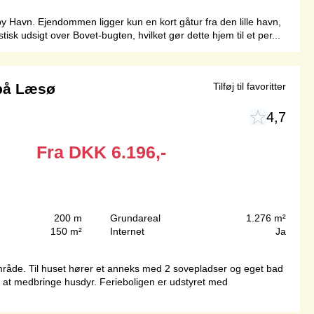
y Havn. Ejendommen ligger kun en kort gåtur fra den lille havn,
sk udsigt over Bovet-bugten, hvilket gør dette hjem til et per...
på Læsø
Tilføj til favoritter
4,7
Fra
DKK
6.196,-
200 m
Grundareal
1.276 m²
150 m²
Internet
Ja
mråde. Til huset hører et anneks med 2 sovepladser og eget bad
adt at medbringe husdyr. Ferieboligen er udstyret med