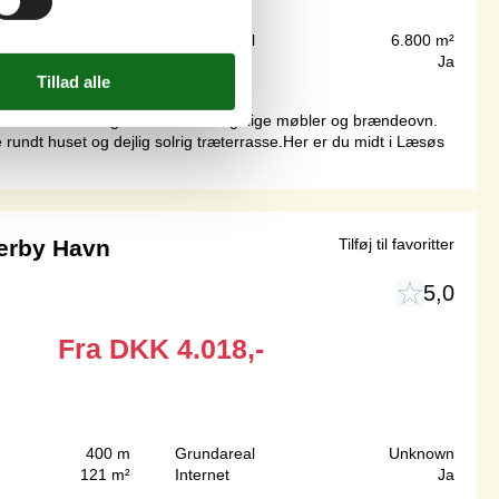
1.100 m
Grundareal
6.800 m²
79 m²
Internet
Ja
 med køkkenalrum og stue med behagelige møbler og brændeovn.
ndt huset og dejlig solrig træterrasse.Her er du midt i Læsøs
erby Havn
Tilføj til favoritter
5,0
Fra
DKK
4.018,-
400 m
Grundareal
Unknown
121 m²
Internet
Ja