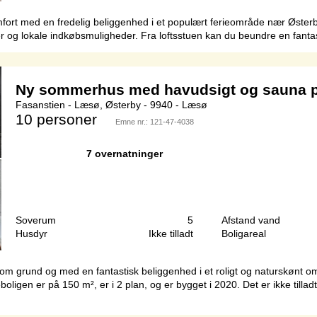
mfort med en fredelig beliggenhed i et populært ferieområde nær Østerb
 og lokale indkøbsmuligheder. Fra loftsstuen kan du beundre en fantasti
Ny sommerhus med havudsigt og sauna 
Fasanstien - Læsø, Østerby - 9940 - Læsø
10 personer
Emne nr.:
121-47-4038
7 overnatninger
Soverum
5
Afstand vand
Husdyr
Ikke tilladt
Boligareal
m grund og med en fantastisk beliggenhed i et roligt og naturskønt o
boligen er på 150 m², er i 2 plan, og er bygget i 2020. Det er ikke till