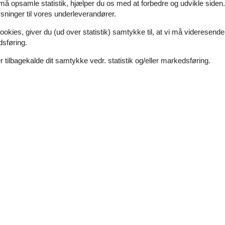
 må opsamle statistik, hjælper du os med at forbedre og udvikle siden. I
ninger til vores underleverandører.
Hyggeligt sommerhus tæt på havet på L
ookies, giver du (ud over statistik) samtykke til, at vi må videresende
Finlandsvej - Læsø, Østerby - 9940 - Læsø
4 personer
dsføring.
Emne nr.:
121-47-4056
 tilbagekalde dit samtykke vedr. statistik og/eller markedsføring.
7 overnatninger
Soverum
2
Afstand vand
Husdyr
Ikke tilladt
Boligareal
ig rolige omgivelser. Dejlig stor åben have, og skøn overdækket terrasse
eboligen er på 100 m² og er bygget i 1941. Det er ikke tilladt at medbr
Hyggeligt stråtækt feriehus nær hav og na
Mosevej - Læsø, Østerby - 9940 - Læsø
4 personer
Emne nr.:
121-47-4020