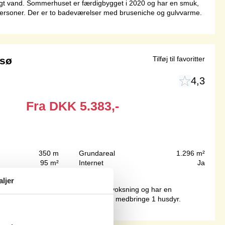
igt vand. Sommerhuset er færdigbygget i 2020 og har en smuk,
to personer. Der er to badeværelser med bruseniche og gulvvarme.
æsø
Tilføj til favoritter
4,3
Fra
DKK
5.383,-
350 m
Grundareal
1.296 m²
95 m²
Internet
Ja
aljer
en. Grunden er omkranset af god bevoksning og har en
og er bygget i 2005. Det er tilladt at medbringe 1 husdyr.