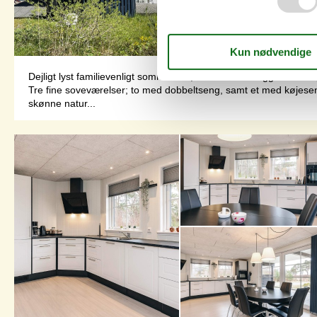
Dejligt lyst familievenligt sommerhus, naturskønt beliggende t
Tre fine soveværelser; to med dobbeltseng, samt et med køjese
skønne natur...