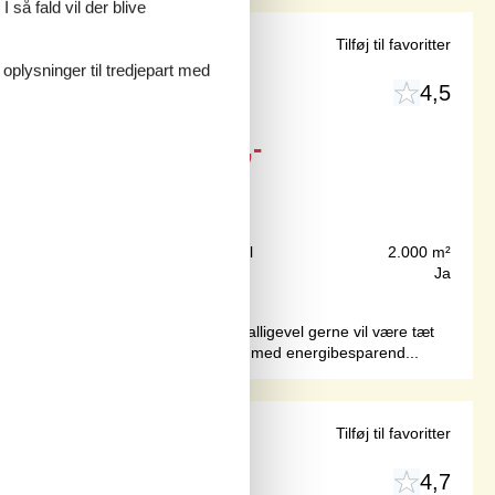
 så fald vil der blive
æsø
Tilføj til favoritter
 oplysninger til tredjepart med
4,5
Fra
DKK
4.273,-
200 m
Grundareal
2.000 m²
100 m²
Internet
Ja
. Til dem der ønsker fred og ro, og alligevel gerne vil være tæt
inge husdyr. Ferieboligen er udstyret med energibesparend...
tur
Tilføj til favoritter
4,7