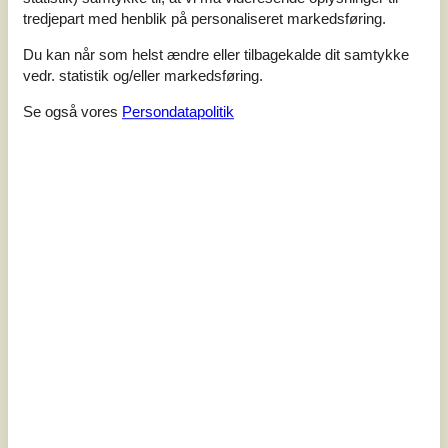
tredjepart med henblik på personaliseret markedsføring.
Soverum
3
Du kan når som helst ændre eller tilbagekalde dit samtykke
Husdyr
1
Afstand vand
230 m
vedr. statistik og/eller markedsføring.
Boligareal
76 m²
Se også vores
Persondatapolitik
Grundareal
1.085 m²
Internet
Ja
Glæd jer til en dejlig ø-ferie på den naturskønne
Enø.Velkommen til dette tiltalende hus med en stor, anlagt
have og mange hyggekroge. Her er I tæt på både fjord og
hav, og det smagfuldt indrettede hus med en lys
atmosfære giver jer de ideelle rammer for en fredfyldt
ferie med nærvær. Hyg jer med fælles madlavning og
kæmp imod hinanden i brætspilsdyster. På varme dage
kan I nyde alle jeres må...
Tilføj til favoritter
Moderne feriehus med udsigt og