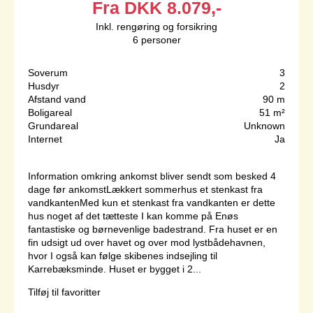
Fra
DKK
8.079,-
Inkl. rengøring og forsikring
6
personer
Soverum
3
Husdyr
2
Afstand vand
90 m
Boligareal
51 m²
Grundareal
Unknown
Internet
Ja
Information omkring ankomst bliver sendt som besked 4
dage før ankomstLækkert sommerhus et stenkast fra
vandkantenMed kun et stenkast fra vandkanten er dette
hus noget af det tætteste I kan komme på Enøs
fantastiske og børnevenlige badestrand. Fra huset er en
fin udsigt ud over havet og over mod lystbådehavnen,
hvor I også kan følge skibenes indsejling til
Karrebæksminde. Huset er bygget i 2...
Tilføj til favoritter