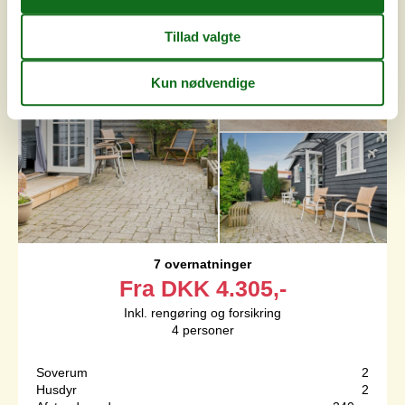
7 overnatninger
Fra
DKK
4.305,-
Inkl. rengøring og forsikring
4
personer
Soverum
2
Husdyr
2