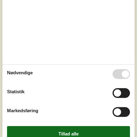
Afstand vand
300 m
Boligareal
71 m²
Grundareal
904 m²
Internet
Ja
IndretningFeriehuset som er fra 2008 er indrettet med
kombineret køkken og opholdsstue. Lyst køkken med
indbygget ovn, kogeplader, køleskab med fryser,
mikroovn og opvaskemaskine. Opholdsstue med udgang
til delvis overdækket terrasse og med et stort lysindfald fra
vinduespartierne. Loft til kip. To sofaer og TV med Waoo
Nødvendige
lille TV-pakke. Badeværelse med sorte gulvklinker og
hvide elementer, bru...
Tilføj til favoritter
Statistik
Markedsføring
Charmerende bjælkehus tæt på
strand og by
Pile Alle - 4736 - Karrebæksminde
4,2
4 personer
Emne nr.:
548-99954447