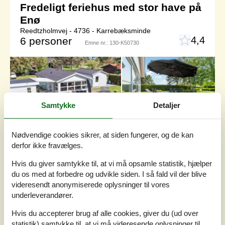
Fredeligt feriehus med stor have på
Enø
Reedtzholmvej - 4736 - Karrebæksminde
4,4
6 personer
Emne nr.:
130-K50730
Samtykke
Detaljer
Nødvendige cookies sikrer, at siden fungerer, og de kan
derfor ikke fravælges.
Hvis du giver samtykke til, at vi må opsamle statistik, hjælper
du os med at forbedre og udvikle siden. I så fald vil der blive
videresendt anonymiserede oplysninger til vores
7 overnatninger
underleverandører.
DKK
5.751,-
Hvis du accepterer brug af alle cookies, giver du (ud over
Inkl. rengøring
statistik) samtykke til, at vi må videresende oplysninger til