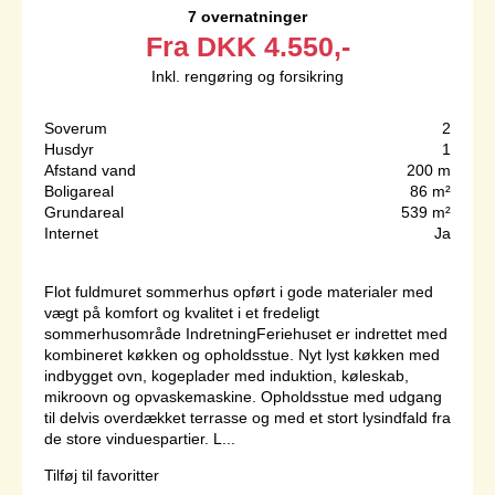
7 overnatninger
Fra
DKK
4.550,-
Inkl. rengøring og forsikring
Soverum
2
Husdyr
1
Afstand vand
200 m
Boligareal
86 m²
Grundareal
539 m²
Internet
Ja
Flot fuldmuret sommerhus opført i gode materialer med
vægt på komfort og kvalitet i et fredeligt
sommerhusområde IndretningFeriehuset er indrettet med
kombineret køkken og opholdsstue. Nyt lyst køkken med
indbygget ovn, kogeplader med induktion, køleskab,
mikroovn og opvaskemaskine. Opholdsstue med udgang
til delvis overdækket terrasse og med et stort lysindfald fra
de store vinduespartier. L...
Tilføj til favoritter