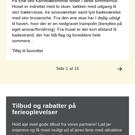
På Enø ved Karrebæksminde finder I dette sommerhus.
Huset er indrettet med to stuer, køkken med udgang til
stor træterrasse, tre soveværelser samt lyst badeværelse
med stor bruseniche. Fra den ene stue har I dejlig udsigt
til haven, hvor der er en nedgravet trampolin (benyttes på
eget ansvar/forsikring). Fra huset er der kort afstand til
badestrand, der har blå flag og livreddere hele
sommere...
Tilføj til favoritter
Side 1 af 16
Tilbud og rabatter på
ferieoplevelser
Hold øje med gode tilbud fra vores partnere! Lad jer
inspirere og få mest muligt ud af jeres ferie med attraktive