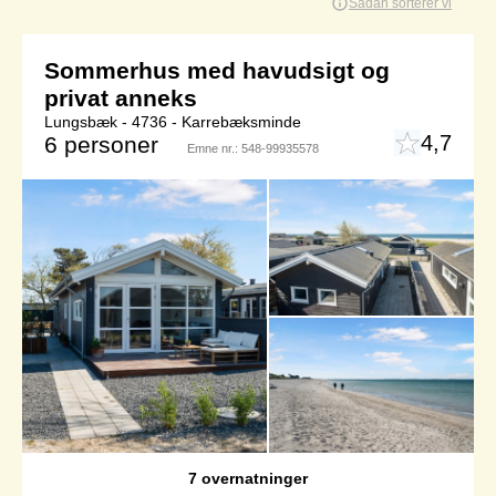
Sådan sorterer vi
Sommerhus med havudsigt og
privat anneks
Lungsbæk - 4736 - Karrebæksminde
4,7
6 personer
Emne nr.:
548-99935578
7 overnatninger