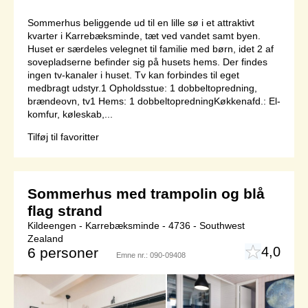
Sommerhus beliggende ud til en lille sø i et attraktivt
kvarter i Karrebæksminde, tæt ved vandet samt byen.
Huset er særdeles velegnet til familie med børn, idet 2 af
sovepladserne befinder sig på husets hems. Der findes
ingen tv-kanaler i huset. Tv kan forbindes til eget
medbragt udstyr.1 Opholdsstue: 1 dobbeltopredning,
brændeovn, tv1 Hems: 1 dobbeltopredningKøkkenafd.: El-
komfur, køleskab,...
Tilføj til favoritter
Sommerhus med trampolin og blå
flag strand
Kildeengen - Karrebæksminde - 4736 - Southwest
Zealand
4,0
6 personer
Emne nr.:
090-09408