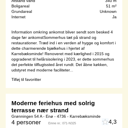
Afstand vand
340 m
Boligareal
51 m²
Grundareal
Unknown
Internet
Ja
Information omkring ankomst bliver sendt som besked 4
dage før ankomstSommerhus tæt på strand og
restaurationer. Træd ind i en verden af hygge og komfort i
dette charmerende bjælkehus i hjertet af
Karrebæksminde! Renoveret med kærlighed i 2015 og
opgraderet til helårsisolering i 2023, er dette sommerhus
det perfekte tilflugtssted året rundt. Det åbne køkken,
udstyret med moderne faciliteter...
Tilføj til favoritter
Moderne feriehus med solrig
terrasse nær strand
Grønningen 54 A - Enø - 4736 - Karrebæksminde
4,3
4 personer
Emne nr.:
071-N325