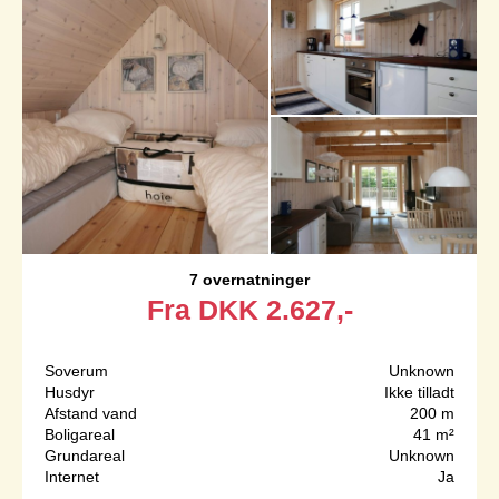
7 overnatninger
Fra
DKK
2.627,-
Soverum
Unknown
Husdyr
Ikke tilladt
Afstand vand
200 m
Boligareal
41 m²
Grundareal
Unknown
Internet
Ja