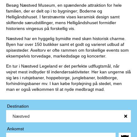
Besøg Næstved Museum, en spændende attraktion for hele
familien, der er delt op i to bygninger; Boderne og
Helligåndshuset. I førstnævnte vises keramisk design samt
skiftende særudstillinger, mens Helligåndshuset formidler
historiens vingesus på forskellig vis.
Næstved har en hyggelig bymidte med skøn historisk charme.
Byen har over 150 butikker samt et godt og varieret udbud af
spisesteder. Axeltorv er ofte rammen om forskellige events som
eksempelvis torvedage, markedsdage og koncerter.
En tur i Næstved Legeland er det perfekte udflugtsmål, når
vejret mest indbyder til indendørsaktiviteter. Her kan ungerne slå
sig løs i rutsjebaner, hoppeborge, junglebaner, boldborge,
forhindringsbaner mv. I kan købe forplejning på stedet, men
man er også velkommen til at nyde medbragt mad.
Destination
Ankomst