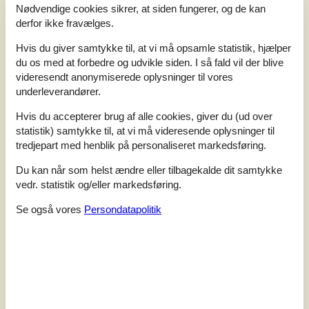
Nødvendige cookies sikrer, at siden fungerer, og de kan
derfor ikke fravælges.
Hvis du giver samtykke til, at vi må opsamle statistik, hjælper
du os med at forbedre og udvikle siden. I så fald vil der blive
videresendt anonymiserede oplysninger til vores
7 overnatninger
underleverandører.
Fra
DKK
5.473,-
Hvis du accepterer brug af alle cookies, giver du (ud over
Inkl. rengøring
statistik) samtykke til, at vi må videresende oplysninger til
tredjepart med henblik på personaliseret markedsføring.
Soverum
5
Du kan når som helst ændre eller tilbagekalde dit samtykke
Husdyr
Ikke tilladt
vedr. statistik og/eller markedsføring.
Afstand vand
1.900 m
Boligareal
120 m²
Se også vores
Persondatapolitik
Grundareal
2.475 m²
Internet
Ja
Drømmer I om at holde ferie ved den jyske vestkyst i
rolige omgivelser med mulighed for afslapning? Så er
feriehuset på Ahornalle 1 lige det helt rigtige for jer. Her er
plads til 10 personer, så I kan tage af sted med hele