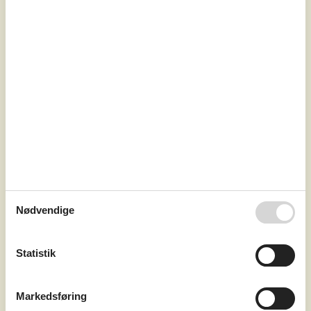
7 overnatninger
Fra
DKK
5.478,-
Inkl. rengøring
Soverum
3
Husdyr
Ikke tilladt
Afstand vand
1.300 m
Boligareal
129 m²
Grundareal
2.200 m²
Internet
Ja
Nødvendige
Et hyggeligt sommerhus perfekt til storfamilien. Huset
ligger på en dejlig afskærmet plænegrund, hvor børn kan
lege frit, og indenfor er der en dejlig swimmingpool og en
Statistik
hems med ekstra TV, evt. til en medbragt spilkonsol. Der
er trådløst internet og kun få hundrede meter til golfbane
og fiskesø. Dejlig swimmingpool og plads til en stor familie
Markedsføring
Tag hele famililen med i dette hyggelige, velh...