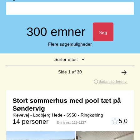
300 emner
Søg
Flere søgemuligheder
Sorter efter:
Side 1 af 30
Sådan sorterer vi
Stort sommerhus med pool tæt på
Søndervig
Klevevej - Lodbjerg Hede - 6950 - Ringkøbing
5,0
14 personer
Emne nr.:
129-1137