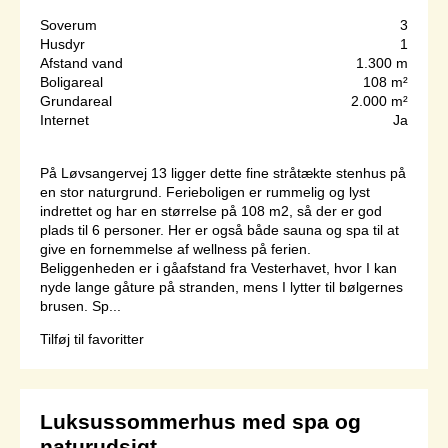
Soverum
3
Husdyr
1
Afstand vand
1.300 m
Boligareal
108 m²
Grundareal
2.000 m²
Internet
Ja
På Løvsangervej 13 ligger dette fine stråtækte stenhus på
en stor naturgrund. Ferieboligen er rummelig og lyst
indrettet og har en størrelse på 108 m2, så der er god
plads til 6 personer. Her er også både sauna og spa til at
give en fornemmelse af wellness på ferien.
Beliggenheden er i gåafstand fra Vesterhavet, hvor I kan
nyde lange gåture på stranden, mens I lytter til bølgernes
brusen. Sp...
Tilføj til favoritter
Luksussommerhus med spa og
naturudsigt