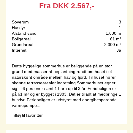
Fra
DKK
2.567,-
Soverum
3
Husdyr
1
Afstand vand
1.600 m
Boligareal
61 m²
Grundareal
2.300 m²
Internet
Ja
Dette hyggelige sommerhus er beliggende på en stor
grund med masser af beplantning rundt om huset i et
naturskønt område mellem hav og fjord. Til huset hører
skønne terrassearealer.Indretning Sommerhuset egner
sig til 6 personer samt 1 barn op til 3 år. Ferieboligen er
på 61 m² og er bygget i 1983. Det er tilladt at medbringe 1
husdyr. Ferieboligen er udstyret med energibesparende
varmepumpe...
Tilføj til favoritter