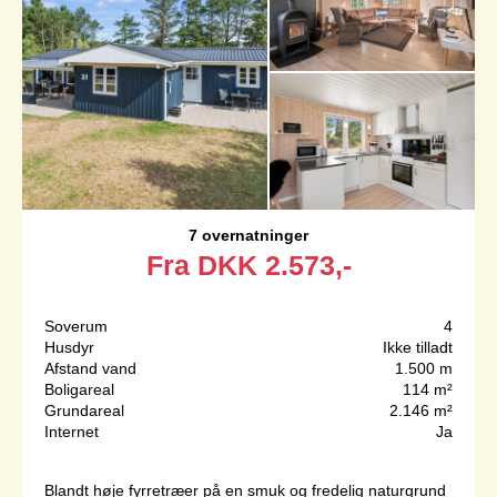
7 overnatninger
Fra
DKK
2.573,-
Soverum
4
Husdyr
Ikke tilladt
Afstand vand
1.500 m
Boligareal
114 m²
Grundareal
2.146 m²
Internet
Ja
Blandt høje fyrretræer på en smuk og fredelig naturgrund