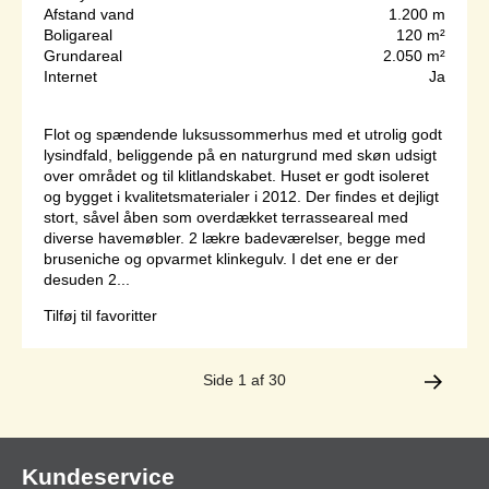
Afstand vand
1.200 m
Boligareal
120 m²
Grundareal
2.050 m²
Internet
Ja
Flot og spændende luksussommerhus med et utrolig godt
lysindfald, beliggende på en naturgrund med skøn udsigt
over området og til klitlandskabet. Huset er godt isoleret
og bygget i kvalitetsmaterialer i 2012. Der findes et dejligt
stort, såvel åben som overdækket terrasseareal med
diverse havemøbler. 2 lækre badeværelser, begge med
bruseniche og opvarmet klinkegulv. I det ene er der
desuden 2...
Tilføj til favoritter
Side 1 af 30
Kundeservice