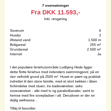
7 overnatninger
Fra
DKK
11.593,-
Inkl. rengøring
Soverum
6
Husdyr
2
Afstand vand
1.500 m
Boligareal
255 m²
Grundareal
2.500 m²
Internet
Ja
I det populære feriehusområde Lodbjerg Hede ligger
dette flotte feriehus med indendørs swimmingpool, på en
stor velholdt grund på 2500 m². Huset er pænt og praktisk
indrettet til den store familie, med et stort køkken i åben
forbindelse med stuen, tre badeværelser, seks
soveværelser - alle med tv og parabolkanaler, samt to
hemse med fire sovepladser i alt. Derudover er der en
dejlig wellnessa...
Tilføj til favoritter