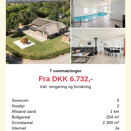
7 overnatninger
Fra
DKK
6.732,-
Inkl. rengøring og forsikring
Soverum
6
Husdyr
2
Afstand vand
1 km
Boligareal
204 m²
Grundareal
2.300 m²
Internet
Ja