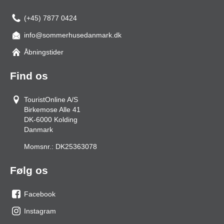
(+45) 7877 0424
info@sommerhusedanmark.dk
Åbningstider
Find os
TouristOnline A/S
Birkemose Alle 41
DK-6000
Kolding
Danmark
Momsnr.:
DK25363078
Følg os
Facebook
os
Instagram
på
os