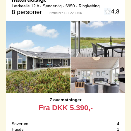
Lærkealle 12 A - Søndervig - 6950 - Ringkøbing
4,8
8 personer
Emne nr.:
121-22-1466
7 overnatninger
Fra
DKK
5.390,-
Soverum
4
Husdyr
1