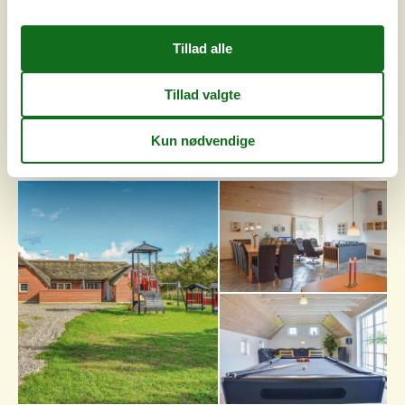
Tilføj til favoritter
Flot feriehus med wellness og stor
grund
Brunbjergvej - Lodbjerg Hede - 6950 - Ringkøbing
4,0
16 personer
Emne nr.:
130-C01115