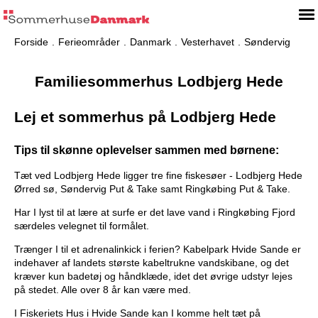
Forside
Ferieområder
Danmark
Vesterhavet
Søndervig
Familiesommerhus Lodbjerg Hede
Lej et sommerhus på Lodbjerg Hede
Tips til skønne oplevelser sammen med børnene:
Tæt ved Lodbjerg Hede ligger tre fine fiskesøer - Lodbjerg Hede
Ørred sø, Søndervig Put & Take samt Ringkøbing Put & Take.
Har I lyst til at lære at surfe er det lave vand i Ringkøbing Fjord
særdeles velegnet til formålet.
Trænger I til et adrenalinkick i ferien? Kabelpark Hvide Sande er
indehaver af landets største kabeltrukne vandskibane, og det
kræver kun badetøj og håndklæde, idet det øvrige udstyr lejes
på stedet. Alle over 8 år kan være med.
I Fiskeriets Hus i Hvide Sande kan I komme helt tæt på