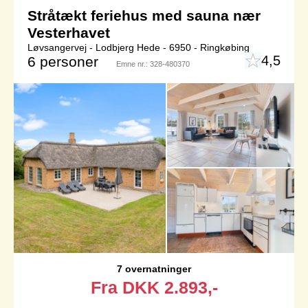
Stråtækt feriehus med sauna nær
Vesterhavet
Løvsangervej - Lodbjerg Hede - 6950 - Ringkøbing
4,5
6 personer
Emne nr.:
328-480370
7 overnatninger
Fra
DKK
2.893,-