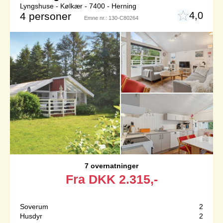
Lyngshuse - Kølkær - 7400 - Herning
4,0
4 personer
Emne nr.:
130-C80264
7 overnatninger
Fra
DKK
2.315,-
Soverum
2
Husdyr
2