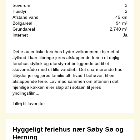
Soverum
3
Husdyr
2
Afstand vand
45 km
Boligareal
94 m²
Grundareal
2.740 m²
Internet
Ja
Dette autentiske feriehus byder velkommen i hjertet af
Jylland.I kan tilbringe jeres afslappende ferie i et dejligt
feriehus idyllisk og uforstyrret beliggende ud til et
skovområde med et lille vandløb. Det charmerende hus
tilbyder jer og jeres familie alt, hvad I behøver, til en
afslappende ferie. Lav mad sammen om aftenen i det
hjemlige køkken eller slap af i sofaen til jeres
yndlingsfilm....
Tilføj til favoritter
Hyggeligt feriehus nær Søby Sø og
Herning