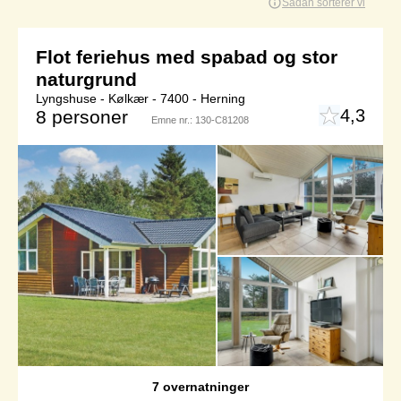
Sådan sorterer vi
Flot feriehus med spabad og stor
naturgrund
Lyngshuse - Kølkær - 7400 - Herning
4,3
8 personer
Emne nr.:
130-C81208
7 overnatninger