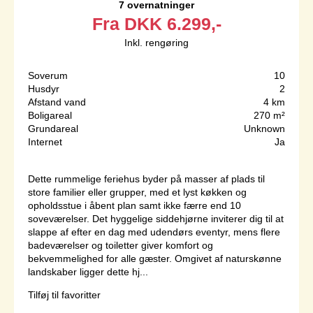
7 overnatninger
Fra
DKK
6.299,-
Inkl. rengøring
Soverum
10
Husdyr
2
Afstand vand
4 km
Boligareal
270 m²
Grundareal
Unknown
Internet
Ja
Dette rummelige feriehus byder på masser af plads til
store familier eller grupper, med et lyst køkken og
opholdsstue i åbent plan samt ikke færre end 10
soveværelser. Det hyggelige siddehjørne inviterer dig til at
slappe af efter en dag med udendørs eventyr, mens flere
badeværelser og toiletter giver komfort og
bekvemmelighed for alle gæster. Omgivet af naturskønne
landskaber ligger dette hj...
Tilføj til favoritter