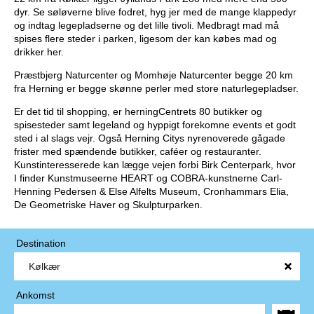
dyr. Se søløverne blive fodret, hyg jer med de mange klappedyr
og indtag legepladserne og det lille tivoli. Medbragt mad må
spises flere steder i parken, ligesom der kan købes mad og
drikker her.
Præstbjerg Naturcenter og Momhøje Naturcenter begge 20 km
fra Herning er begge skønne perler med store naturlegepladser.
Er det tid til shopping, er herningCentrets 80 butikker og
spisesteder samt legeland og hyppigt forekomne events et godt
sted i al slags vejr. Også Herning Citys nyrenoverede gågade
frister med spændende butikker, caféer og restauranter.
Kunstinteresserede kan lægge vejen forbi Birk Centerpark, hvor
I finder Kunstmuseerne HEART og COBRA-kunstnerne Carl-
Henning Pedersen & Else Alfelts Museum, Cronhammars Elia,
De Geometriske Haver og Skulpturparken.
Destination
Ankomst