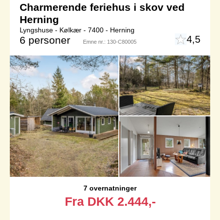
Charmerende feriehus i skov ved
Herning
Lyngshuse - Kølkær - 7400 - Herning
4,5
6 personer
Emne nr.:
130-C80005
7 overnatninger
Fra
DKK
2.444,-