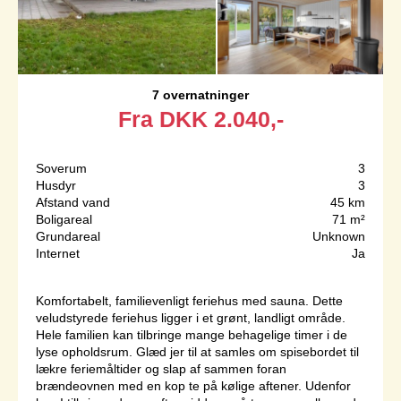
7 overnatninger
Fra
DKK
2.040,-
Soverum
3
Husdyr
3
Afstand vand
45 km
Boligareal
71 m²
Grundareal
Unknown
Internet
Ja
Komfortabelt, familievenligt feriehus med sauna. Dette
veludstyrede feriehus ligger i et grønt, landligt område.
Hele familien kan tilbringe mange behagelige timer i de
lyse opholdsrum. Glæd jer til at samles om spisebordet til
lækre feriemåltider og slap af sammen foran
brændeovnen med en kop te på kølige aftener. Udenfor