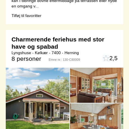
kan I tilbringe dovne eftermiddage på terrassen eller nyde
en omgang v...
Tilføj til favoritter
Charmerende feriehus med stor
have og spabad
Lyngshuse - Kølkær - 7400 - Herning
2,5
8 personer
Emne nr.:
130-C80009