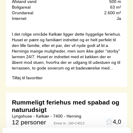
Afstand vand
500 m
Boligareal
63 m²
Grundareal
2.600 m²
Internet
Ja
I det rolige område Kølkær ligger dette hyggelige feriehus.
Huset er pænt og familiært indrettet og er helt perfekt til
den lille familie, eller et par, der vil nyde godt af bl.a.
Hernings mange muligheder, men som ikke gider “storby”
larmen 24/7. Huset er indrettet med et køkken der er
åbent mod stuen, hvorfra der er udgang til udestuen og til
terrassen, to gode soverum og et badeværelse med...
Tilføj til favoritter
Rummeligt feriehus med spabad og
naturudsigt
Lyngshuse - Kølkær - 7400 - Herning
4,0
12 personer
Emne nr.:
160-C4013