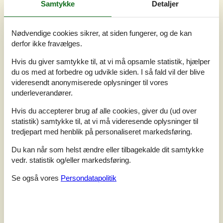
Samtykke
Detaljer
Nødvendige cookies sikrer, at siden fungerer, og de kan
derfor ikke fravælges.
Hvis du giver samtykke til, at vi må opsamle statistik, hjælper
du os med at forbedre og udvikle siden. I så fald vil der blive
videresendt anonymiserede oplysninger til vores
underleverandører.
Hvis du accepterer brug af alle cookies, giver du (ud over
statistik) samtykke til, at vi må videresende oplysninger til
tredjepart med henblik på personaliseret markedsføring.
7 overnatninger
Fra
DKK
8.735,-
Du kan når som helst ændre eller tilbagekalde dit samtykke
Inkl. rengøring
vedr. statistik og/eller markedsføring.
Se også vores
Persondatapolitik
Soverum
5
Husdyr
2
Afstand vand
4 km
Boligareal
142 m²
Grundareal
2.506 m²