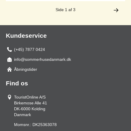
Side 1 af 3
Kundeservice
(+45) 7877 0424
info@sommerhusedanmark.dk
Åbningstider
Find os
TouristOnline A/S
Birkemose Alle 41
DK-6000
Kolding
Danmark
Momsnr.:
DK25363078