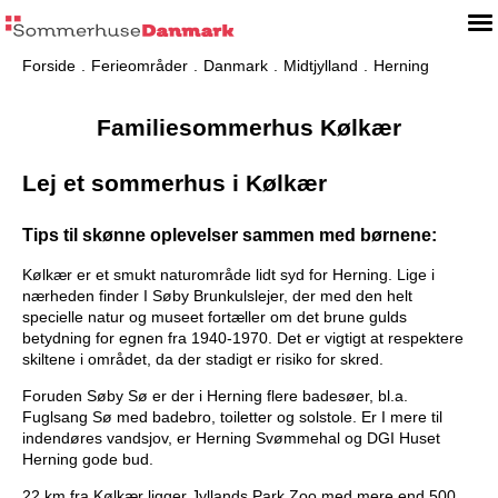
Forside
Ferieområder
Danmark
Midtjylland
Herning
Familiesommerhus Kølkær
Lej et sommerhus i Kølkær
Tips til skønne oplevelser sammen med børnene:
Kølkær er et smukt naturområde lidt syd for Herning. Lige i
nærheden finder I Søby Brunkulslejer, der med den helt
specielle natur og museet fortæller om det brune gulds
betydning for egnen fra 1940-1970. Det er vigtigt at respektere
skiltene i området, da der stadigt er risiko for skred.
Foruden Søby Sø er der i Herning flere badesøer, bl.a.
Fuglsang Sø med badebro, toiletter og solstole. Er I mere til
indendøres vandsjov, er Herning Svømmehal og DGI Huset
Herning gode bud.
22 km fra Kølkær ligger Jyllands Park Zoo med mere end 500