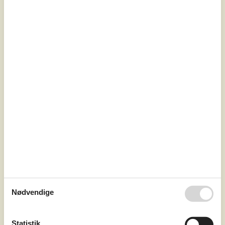
7 overnatninger
Fra
DKK
3.414,-
Soverum
3
Husdyr
Ikke tilladt
Afstand vand
3 km
Boligareal
98 m²
Grundareal
Unknown
Internet
Ja
Nødvendige
Ugeneret sommerhus beliggende på en stor
lyng/skovklædt grund. Den smukke natur kan nydes fra
Statistik