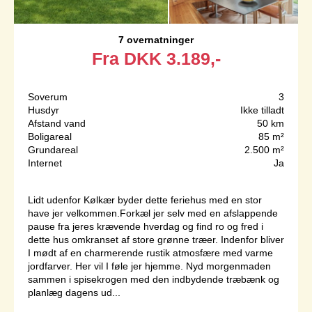
7 overnatninger
Fra
DKK
3.189,-
Soverum
3
Husdyr
Ikke tilladt
Afstand vand
50 km
Boligareal
85 m²
Grundareal
2.500 m²
Internet
Ja
Lidt udenfor Kølkær byder dette feriehus med en stor
have jer velkommen.Forkæl jer selv med en afslappende
pause fra jeres krævende hverdag og find ro og fred i
dette hus omkranset af store grønne træer. Indenfor bliver
I mødt af en charmerende rustik atmosfære med varme
jordfarver. Her vil I føle jer hjemme. Nyd morgenmaden
sammen i spisekrogen med den indbydende træbænk og
planlæg dagens ud...