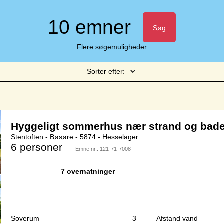
10 emner
Søg
Flere søgemuligheder
Sorter efter:
Side 1 af 1
Hyggeligt sommerhus nær strand og bad
Stentoften - Bøsøre - 5874 - Hesselager
6 personer
Emne nr.:
121-71-7008
7 overnatninger
Soverum
3
Afstand vand