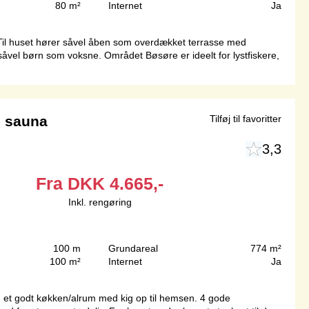
80 m²
Internet
Ja
 Til huset hører såvel åben som overdækket terrasse med
åvel børn som voksne. Området Bøsøre er ideelt for lystfiskere,
 sauna
Tilføj til favoritter
3,3
Fra
DKK
4.665,-
Inkl. rengøring
100 m
Grundareal
774 m²
100 m²
Internet
Ja
d et godt køkken/alrum med kig op til hemsen. 4 gode