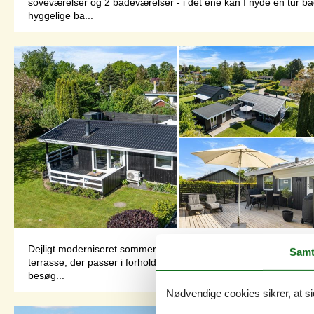
soveværelser og 2 badeværelser - i det ene kan I nyde en tur bå
hyggelige ba...
Dejligt moderniseret sommerhus med flere skønne terrasseareale
Samt
terrasse, der passer i forhold til solen og hvor der er læ på bl
besøg...
Nødvendige cookies sikrer, at si