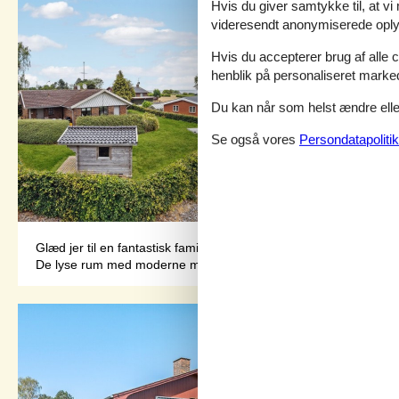
Hvis du giver samtykke til, at vi
videresendt anonymiserede oplys
Hvis du accepterer brug af alle c
henblik på personaliseret marke
Du kan når som helst ændre eller
Se også vores
Persondatapolitik
Glæd jer til en fantastisk familieferie tæt på stranden i dette i
De lyse rum med moderne møbler indgyder en hjemlig atmosfære. T