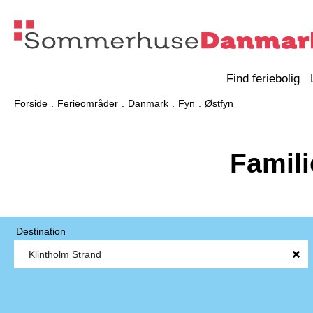
Find feriebolig
Forside
Ferieområder
Danmark
Fyn
Østfyn
Famil
Destination