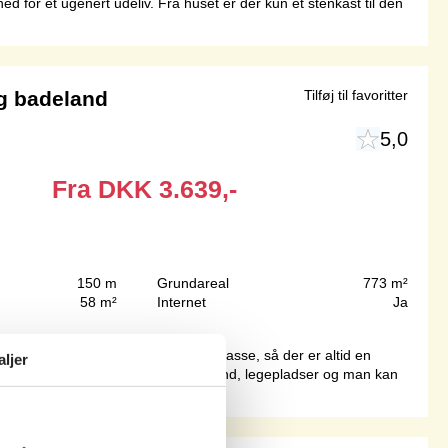
 for et ugenert udeliv. Fra huset er der kun et stenkast til den
g badeland
Tilføj til favoritter
5,0
Fra
DKK
3.639,-
150 m
Grundareal
773 m²
58 m²
Internet
Ja
sse foran huset og overdækket terrasse, så der er altid en
aljer
, hvor der kan købes adgang til badeland, legepladser og man kan