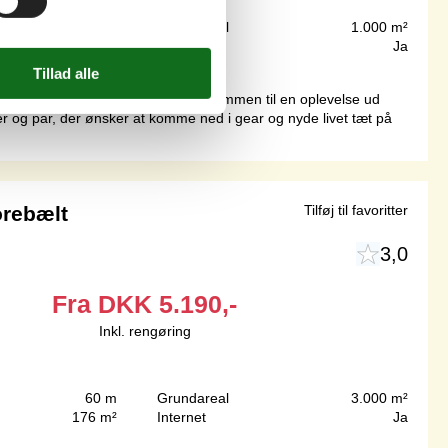
250 m
Grundareal
1.000 m²
92 m²
Internet
Ja
s på Stentoften 22 i Bøsøre velkommen til en oplevelse ud
er og par, der ønsker at komme ned i gear og nyde livet tæt på
orebælt
Tilføj til favoritter
3,0
Fra
DKK
5.190,-
Inkl. rengøring
60 m
Grundareal
3.000 m²
176 m²
Internet
Ja