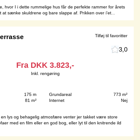
re, hvor I i dette rummelige hus får de perfekte rammer for årets
 at sænke skuldrene og bare slappe af. Prikken over i'et...
errasse
Tilføj til favoritter
3,0
Fra
DKK
3.823,-
Inkl. rengøring
175 m
Grundareal
773 m²
81 m²
Internet
Nej
en lys og behagelig atmosfære venter jer takket være store
r med en film eller en god bog, eller lyt til den knitrende ild