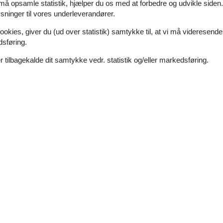
 må opsamle statistik, hjælper du os med at forbedre og udvikle siden. I
Hyggeligt feriehus med havudsigt på Fyns
ninger til vores underleverandører.
Stubmarken - Bøsøre - 5874 - Hesselager
6 personer
ookies, giver du (ud over statistik) samtykke til, at vi må videresende
Emne nr.:
130-G53557
dsføring.
7 overnatninger
 tilbagekalde dit samtykke vedr. statistik og/eller markedsføring.
Soverum
3
Afstand vand
Husdyr
2
Boligareal
ndbydende feriehus.Huset byder jer velkommen i smukke landlige omgivelser
ilbered lækre feriemåltider og nyd spillehygge med godter og forfriskn
Nyrenoveret feriehus med havudsigt ved
Stubmarken - Bøsøre - 5874 - Hesselager
6 personer
Emne nr.:
130-G51406