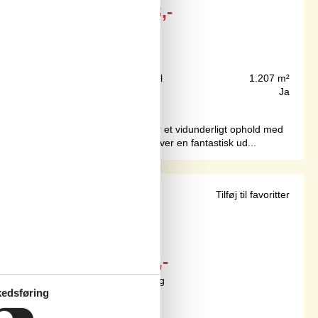
DKK
7.673,-
Inkl. rengøring
75 m
Grundareal
1.207 m²
121 m²
Internet
Ja
Bøsøre Strand, og hvor der venter jer et vidunderligt ophold med
tore vinduespartier, der samtidig giver en fantastisk ud...
tranden
Tilføj til favoritter
Fra
DKK
4.498,-
Inkl. rengøring og forsikring
edsføring
8
personer