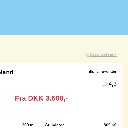
Sådan sorterer vi
eland
Tilføj til favoritter
4,3
Fra
DKK
3.508,-
200 m
Grundareal
800 m²