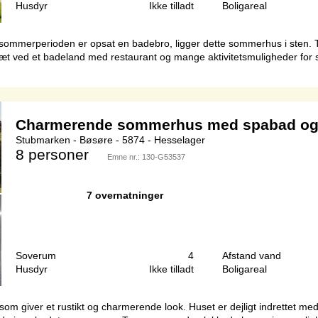
Husdyr
Ikke tilladt
Boligareal
i sommerperioden er opsat en badebro, ligger dette sommerhus i sten.
æt ved et badeland med restaurant og mange aktivitetsmuligheder for s
Charmerende sommerhus med spabad og
Stubmarken - Bøsøre - 5874 - Hesselager
8 personer
Emne nr.:
130-G53537
7 overnatninger
Soverum
4
Afstand vand
Husdyr
Ikke tilladt
Boligareal
m giver et rustikt og charmerende look. Huset er dejligt indrettet me