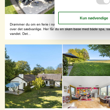
Drømmer du om en ferie i naturskønne omgivelser, hvor komfort
over det sædvanlige. Her får du en skøn base med både spa, sauna
vandet. Det...