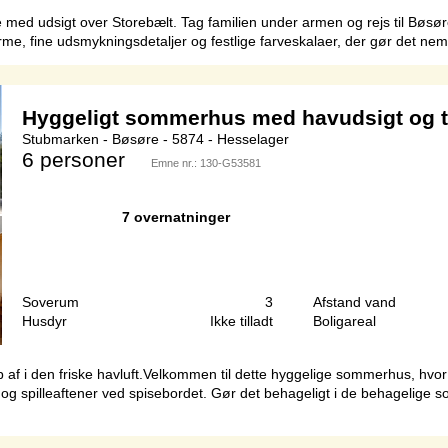
rie med udsigt over Storebælt. Tag familien under armen og rejs til Bøsø
me, fine udsmykningsdetaljer og festlige farveskalaer, der gør det nemt
Hyggeligt sommerhus med havudsigt og t
Stubmarken - Bøsøre - 5874 - Hesselager
6 personer
Emne nr.:
130-G53581
7 overnatninger
Soverum
3
Afstand vand
Husdyr
Ikke tilladt
Boligareal
f i den friske havluft.Velkommen til dette hyggelige sommerhus, hvor 
spilleaftener ved spisebordet. Gør det behageligt i de behagelige sofae