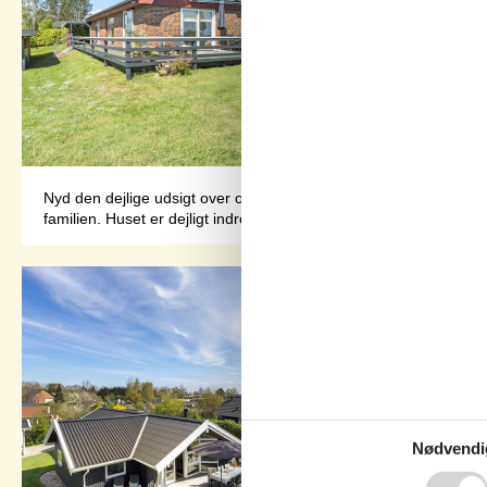
Nyd den dejlige udsigt over over Storebælt fra dette flotte hus.V
familien. Huset er dejligt indrettet med en åben planløsning, der 
Nødvendi