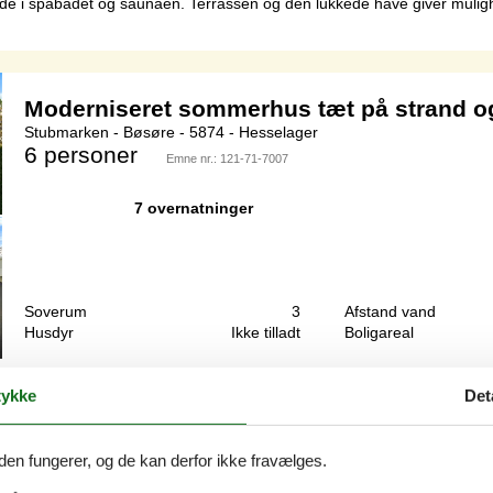
de i spabadet og saunaen. Terrassen og den lukkede have giver mulighed
Moderniseret sommerhus tæt på strand o
Stubmarken - Bøsøre - 5874 - Hesselager
6 personer
Emne nr.:
121-71-7007
7 overnatninger
Soverum
3
Afstand vand
Husdyr
Ikke tilladt
Boligareal
r omkring huset.Her findes der både ugenert terrasse bag huset, terra
ykke
Det
æsende dage.Blot 500 m i luftlinje fra huset ligger der en campingplads
den fungerer, og de kan derfor ikke fravælges.