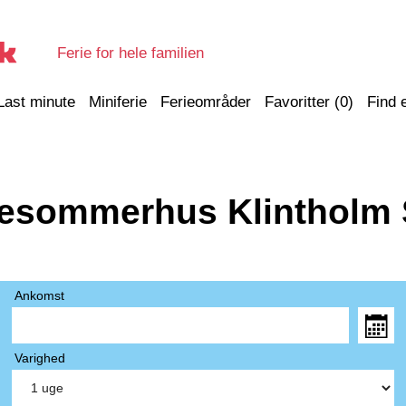
Ferie for hele familien
Last minute
Miniferie
Ferieområder
Favoritter (
0
)
Find 
iesommerhus Klintholm 
Ankomst
Varighed