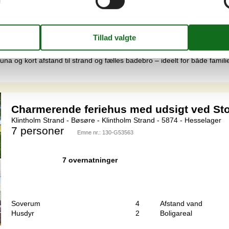
Soverum
4
Afstand vand
Husdyr
3
Boligareal
 og afslapning går hånd i hånd? Så byder dette charmerende sommerhu
 og kort afstand til strand og fælles badebro – ideelt for både famili
Charmerende feriehus med udsigt ved St
Klintholm Strand - Bøsøre - Klintholm Strand - 5874 - Hesselager
7 personer
Emne nr.:
130-G53563
7 overnatninger
Soverum
4
Afstand vand
Husdyr
2
Boligareal