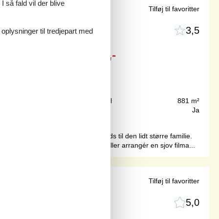
 så fald vil der blive
 østkyst
Tilføj til favoritter
3,5
 oplysninger til tredjepart med
Fra
DKK
2.280,-
150 m
Grundareal
881 m²
94 m²
Internet
Ja
 på den fynske østkyst og har plads til den lidt større familie.
inger både indenfor og udenfor eller arrangér en sjov filma...
 Bøsøre
Tilføj til favoritter
5,0