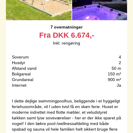
7 overnatninger
Fra
DKK
6.674,-
Inkl. rengøring
Soverum
4
Husdyr
2
Afstand vand
50 m
Boligareal
150 m²
Grundareal
900 m²
Internet
Ja
I dette dejlige swimmingpoolhus, beliggende i et hyggeligt
feriehusområde, vil I uden tvivl få en skøn ferie. Huset er
moderne indrettet med flotte møbler, et veludstyret
køkken samt lyse soveværelser - her er der ikke sparet på
noget! I den lækre pool-/wellnessafdeling med både
spabad og sauna vil hele familien helt sikkert bruge flere