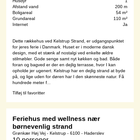
Husdyr
1
Afstand vand
200 m
Boligareal
54 m²
Grundareal
110 m²
Internet
Ja
Dette rækkehus ved Kelstrup Strand, er udgangspunktet
for jeres ferie i Danmark. Huset er i moderne dansk
design, med et stænk af nostalgi ved enkelte ældre
stilmøbler. Gode senge samt nyt køkken og bad. Både
foran og bagved er der en dejlig terrasse, hvor I kan
opholde jer ugenert. Kelstrup har en dejlig strand at byde
på, og lige uden for døren har I den skønneste natur. Få
hundrede meter f...
Tilføj til favoritter
Feriehus med wellness nær
børnevenlig strand
Grønkær Høj Vej - Kelstrup - 6100 - Haderslev
10 personer