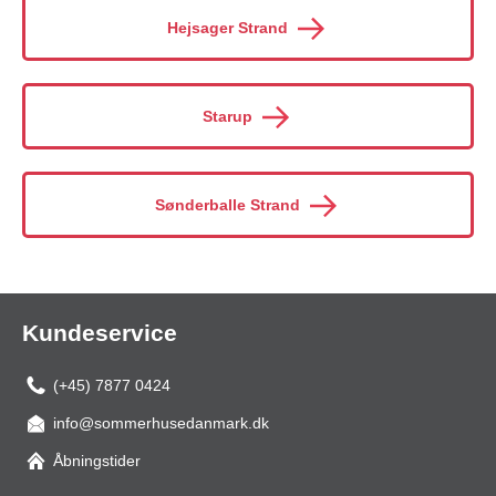
Hejsager Strand
Starup
Sønderballe Strand
Kundeservice
(+45) 7877 0424
info@sommerhusedanmark.dk
Åbningstider