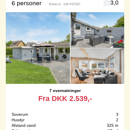
3,0
6 personer
Emne nr.:
130-F07267
7 overnatninger
Fra
DKK
2.539,-
Soverum
3
Husdyr
2
Afstand vand
325 m