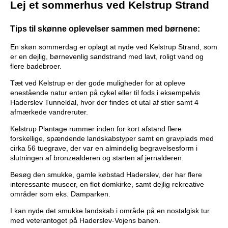
Lej et sommerhus ved Kelstrup Strand
Tips til skønne oplevelser sammen med børnene:
En skøn sommerdag er oplagt at nyde ved Kelstrup Strand, som
er en dejlig, børnevenlig sandstrand med lavt, roligt vand og
flere badebroer.
Tæt ved Kelstrup er der gode muligheder for at opleve
enestående natur enten på cykel eller til fods i eksempelvis
Haderslev Tunneldal, hvor der findes et utal af stier samt 4
afmærkede vandreruter.
Kelstrup Plantage rummer inden for kort afstand flere
forskellige, spændende landskabstyper samt en gravplads med
cirka 56 tuegrave, der var en almindelig begravelsesform i
slutningen af bronzealderen og starten af jernalderen.
Besøg den smukke, gamle købstad Haderslev, der har flere
interessante museer, en flot domkirke, samt dejlig rekreative
områder som eks. Damparken.
I kan nyde det smukke landskab i område på en nostalgisk tur
med veterantoget på Haderslev-Vojens banen.