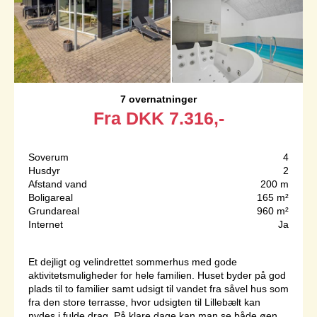
7 overnatninger
Fra
DKK
7.316,-
Soverum
4
Husdyr
2
Afstand vand
200 m
Boligareal
165 m²
Grundareal
960 m²
Internet
Ja
Et dejligt og velindrettet sommerhus med gode
aktivitetsmuligheder for hele familien. Huset byder på god
plads til to familier samt udsigt til vandet fra såvel hus som
fra den store terrasse, hvor udsigten til Lillebælt kan
nydes i fulde drag. På klare dage kan man se både øen