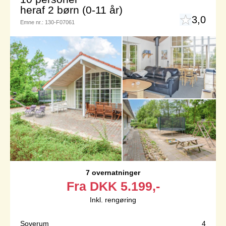
heraf 2 børn (0-11 år)
3,0
Emne nr.:
130-F07061
7 overnatninger
Fra
DKK
5.199,-
Inkl. rengøring
Soverum
4