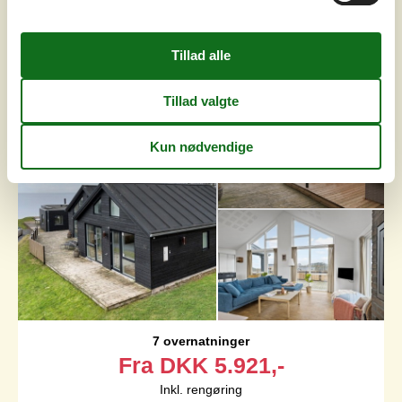
Luksussommerhus med
panoramaudsigt og spa
Kelstrup Klint - Kelstrup - 6100 - Haderslev
4,0
8 personer
Emne nr.:
160-C2228
7 overnatninger
Fra
DKK
5.921,-
Inkl. rengøring