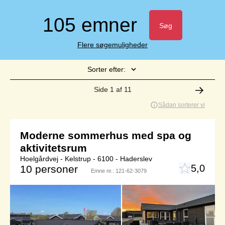
105 emner
Søg
Flere søgemuligheder
Sorter efter:
Side 1 af 11
Sådan sorterer vi
Moderne sommerhus med spa og
aktivitetsrum
Hoelgårdvej - Kelstrup - 6100 - Haderslev
5,0
10 personer
Emne nr.:
121-62-3079