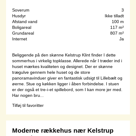
Soverum
3
Husdyr
Ikke tilladt
Afstand vand
100 m
Boligareal
117 m²
Grundareal
807 m²
Internet
Ja
Beliggende på den skønne Kelstrup Klint finder I dette
sommerhus i virkelig topklasse. Allerede når I træder ind i
huset mærkes kvaliteten og designet. Der er skønne
trægulve gennem hele huset og de store
panoramavinduer giver en fantastisk udsigt til Lillebælt og
øerne. Stue og køkken ligger i åben forbindelse. I stuen
er der også et tre-i-et spillebord, som I kan more jer med.
Har nogen bru...
Tilføj til favoritter
Moderne rækkehus nær Kelstrup