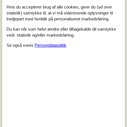
Hvis du accepterer brug af alle cookies, giver du (ud over
statistik) samtykke til, at vi må videresende oplysninger til
7 overnatninger
tredjepart med henblik på personaliseret markedsføring.
Fra
DKK
2.134,-
Du kan når som helst ændre eller tilbagekalde dit samtykke
vedr. statistik og/eller markedsføring.
Soverum
2
Se også vores
Persondatapolitik
Husdyr
Ikke tilladt
Afstand vand
200 m
Boligareal
54 m²
Grundareal
110 m²
Internet
Ja
Dette rækkehus ved Kelstrup Strand, er udgangspunktet
for jeres ferie i Danmark. Velkommen indenfor i et dejligt
rækkehus, indrettet med en skøn balance mellem
moderne dansk design og hjemlig hygge. Både foran og
bagved huset finder I en dejlig terrasse, der indbyder til
mange dejlige timer i det fri. Nyd morgenkaffen her, mens
I planlægger dagens udflugter, eller nyd middagen under
åben himm...