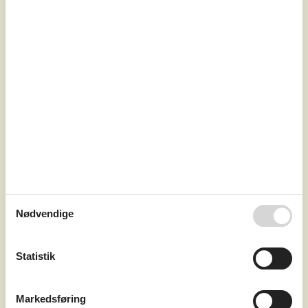
Fra
DKK
6.348,-
Soverum
4
Husdyr
2
Afstand vand
150 m
Boligareal
140 m²
Grundareal
870 m²
Internet
Ja
Et dejligt og rummeligt sommerhus med bl.a. nyrenoveret
swimmingpool (2026) og spa beliggende kun 150 m fra
en skøn, børnevenlig badestrand.Indretning
Sommerhuset egner sig til 10 personer. Ferieboligen er
på 140 m² og er bygget i 2010. Det er tilladt at medbringe
2 husdyr. Hele ferieboligen har gulvvarme. Ferieboligen
Nødvendige
har vaskemaskine. Tørretumbler. Frysekapacitet på 60
liter. Der er desude...
Statistik
Tilføj til favoritter
Markedsføring