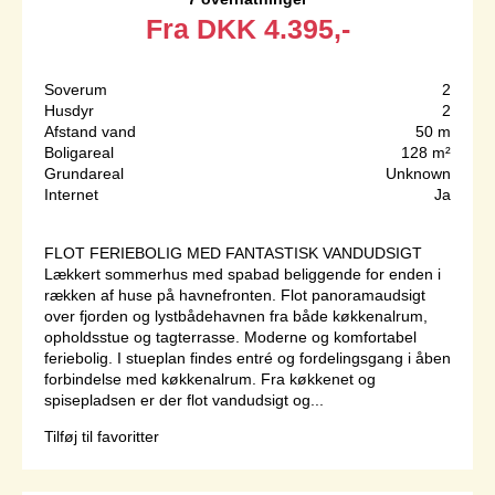
Fra
DKK
4.395,-
Soverum
2
Husdyr
2
Afstand vand
50 m
Boligareal
128 m²
Grundareal
Unknown
Internet
Ja
FLOT FERIEBOLIG MED FANTASTISK VANDUDSIGT
Lækkert sommerhus med spabad beliggende for enden i
rækken af huse på havnefronten. Flot panoramaudsigt
over fjorden og lystbådehavnen fra både køkkenalrum,
opholdsstue og tagterrasse. Moderne og komfortabel
feriebolig. I stueplan findes entré og fordelingsgang i åben
forbindelse med køkkenalrum. Fra køkkenet og
spisepladsen er der flot vandudsigt og...
Tilføj til favoritter