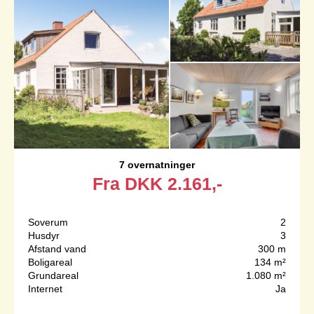
7 overnatninger
Fra
DKK
2.161,-
Soverum
2
Husdyr
3
Afstand vand
300 m
Boligareal
134 m²
Grundareal
1.080 m²
Internet
Ja