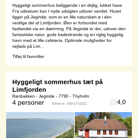
Hyggeligt sommerhus beliggende i en dejlig, lukket have.
Fra udestuen kan I nyde udsigten udover vandet. Huset
ligger på Jegindø, som er en lille naturskøn ø i den
vestlige del af Limfjorden. Øen er forbundet med
fastlandet via en dæmning. På Jegindø er der, udover den
fantastiske natur, gode badestrande og en rigtig hyggelig
havn med et lille cafeteria. Optimale muligheder for
sejlads på Lim...
Tilføj til favoritter
Hyggeligt sommerhus tæt på
Limfjorden
Rønbakken - Jegindø - 7790 - Thyholm
4,0
4 personer
Emne nr.:
040-LF10211