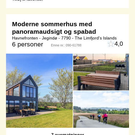
Moderne sommerhus med
panoramaudsigt og spabad
Havnefronten - Jegindø - 7790 - The Limfjord's Islands
4,0
6 personer
Emne nr.:
090-61788
7 overnatninger