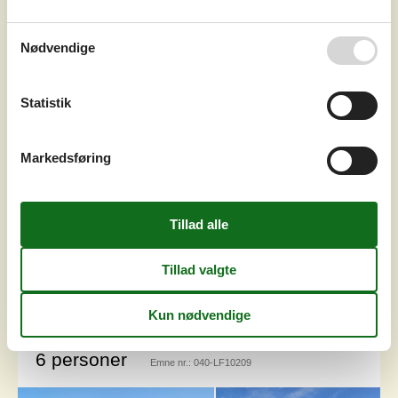
Grundareal
Unknown
Internet
Ja
Nødvendige
På en 15000 m2 stor naturgrund som går helt ned til
stranden på Jegindø ligger dette sommerhus med
Statistik
panoramaudsigt og en privat sti direkte til kysten og den
børnevenlige sandstrand. Sommerhuset med stråtag er
opført i to plan og både fra stueplan og første sal er der
Markedsføring
en utrolig udsigt over vandet. Første sal er indrettet med
et stort opholdsrum med en stor altan med den flotteste
udsigt. Stue...
Tilføj til favoritter
Sommerhus med fjordudsigt og
sauna på Jegindø
Markvejen - Jegindø - 7790 - Thyholm
6 personer
Emne nr.:
040-LF10209