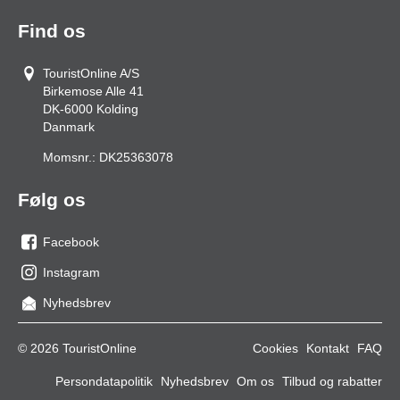
Find os
TouristOnline A/S
Birkemose Alle 41
DK-6000
Kolding
Danmark
Momsnr.:
DK25363078
Følg os
Facebook
os
Instagram
på
os
Nyhedsbrev
facebook
på
Instagram
© 2026 TouristOnline
Cookies
Kontakt
FAQ
Persondatapolitik
Nyhedsbrev
Om os
Tilbud og rabatter