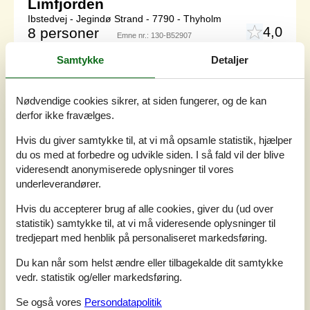
Limfjorden
Ibstedvej - Jegindø Strand - 7790 - Thyholm
4,0
8 personer
Emne nr.:
130-B52907
Samtykke
Detaljer
Nødvendige cookies sikrer, at siden fungerer, og de kan
derfor ikke fravælges.
Hvis du giver samtykke til, at vi må opsamle statistik, hjælper
du os med at forbedre og udvikle siden. I så fald vil der blive
videresendt anonymiserede oplysninger til vores
underleverandører.
Hvis du accepterer brug af alle cookies, giver du (ud over
statistik) samtykke til, at vi må videresende oplysninger til
tredjepart med henblik på personaliseret markedsføring.
7 overnatninger
Fra
DKK
3.957,-
Du kan når som helst ændre eller tilbagekalde dit samtykke
vedr. statistik og/eller markedsføring.
Inkl. rengøring
Se også vores
Persondatapolitik