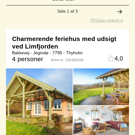
Side 1 af 3
Sådan sorterer vi
Charmerende feriehus med udsigt
ved Limfjorden
Bakkevej - Jegindø - 7790 - Thyholm
4,0
4 personer
Emne nr.:
130-B52106