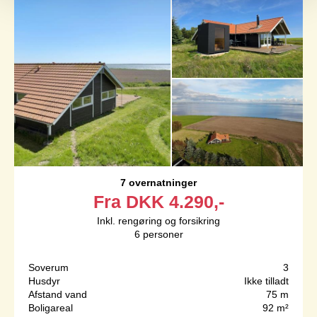
7 overnatninger
Fra
DKK
4.290,-
Inkl. rengøring og forsikring
6
personer
Soverum
3
Husdyr
Ikke tilladt
Afstand vand
75 m
Boligareal
92 m²