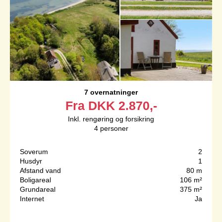
7 overnatninger
Fra
DKK
2.870,-
Inkl. rengøring og forsikring
4
personer
Soverum
2
Husdyr
1
Afstand vand
80 m
Boligareal
106 m²
Grundareal
375 m²
Internet
Ja