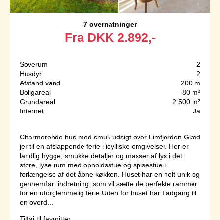
7 overnatninger
Fra
DKK
2.892,-
Soverum
2
Husdyr
2
Afstand vand
200 m
Boligareal
80 m²
Grundareal
2.500 m²
Internet
Ja
Charmerende hus med smuk udsigt over Limfjorden.Glæd
jer til en afslappende ferie i idylliske omgivelser. Her er
landlig hygge, smukke detaljer og masser af lys i det
store, lyse rum med opholdsstue og spisestue i
forlængelse af det åbne køkken. Huset har en helt unik og
gennemført indretning, som vil sætte de perfekte rammer
for en uforglemmelig ferie.Uden for huset har I adgang til
en overd...
Tilføj til favoritter