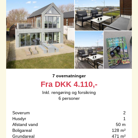
7 overnatninger
Fra
DKK
4.110,-
Inkl. rengøring og forsikring
6
personer
Soverum
2
Husdyr
1
Afstand vand
50 m
Boligareal
128 m²
Grundareal
471 m²