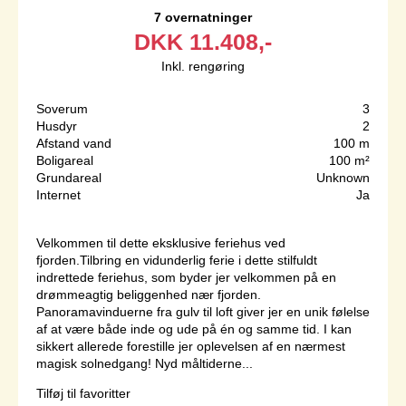
7 overnatninger
DKK
11.408,-
Inkl. rengøring
Soverum
3
Husdyr
2
Afstand vand
100 m
Boligareal
100 m²
Grundareal
Unknown
Internet
Ja
Velkommen til dette eksklusive feriehus ved
fjorden.Tilbring en vidunderlig ferie i dette stilfuldt
indrettede feriehus, som byder jer velkommen på en
drømmeagtig beliggenhed nær fjorden.
Panoramavinduerne fra gulv til loft giver jer en unik følelse
af at være både inde og ude på én og samme tid. I kan
sikkert allerede forestille jer oplevelsen af en nærmest
magisk solnedgang! Nyd måltiderne...
Tilføj til favoritter