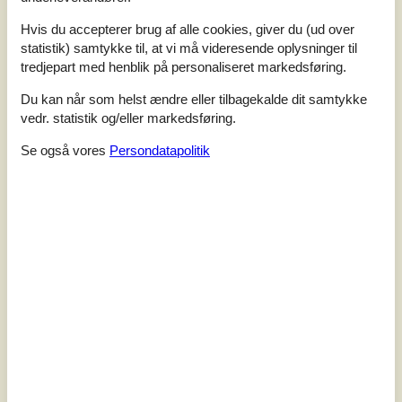
værelser med dobbeltsenge og et værelse med køjeseng
Hvis du accepterer brug af alle cookies, giver du (ud over
til to personer. Badeværelse med spabad og sauna. Til
statistik) samtykke til, at vi må videresende oplysninger til
børnene er der en hyggelig hems, hvor der kan leges
tredjepart med henblik på personaliseret markedsføring.
eller soves alt efter hvad man ønsk...
Tilføj til favoritter
Du kan når som helst ændre eller tilbagekalde dit samtykke
vedr. statistik og/eller markedsføring.
Se også vores
Persondatapolitik
Hyggeligt feriehus med have og
brændeovn
Hyllingeriis - Hyllingeriis - 4050 - Skibby
4 personer
Emne nr.:
130-E15132