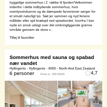
hyggelige sommerhus i 2. række til fjorden!Velkommen
indenfor i dette indbydende sommerhus, hvor
ovenlysvinduerne og de dæmpede farvertoner sørger for
et smukt naturligt lys. Sæt jer sammen og nyd feriens
måltider eller spil brætspil ved spisebordet, hovrfra I kan
nyde en smuk udsigt over det omkringliggende grønne
område gennem de store v...
Tilføj til favoritter
Sommerhus med sauna og spabad
nær vandet
Hyllingeriis - Hyllingeriis - 4050 - North And East Zealand
4,7
6 personer
Emne nr.:
090-56839