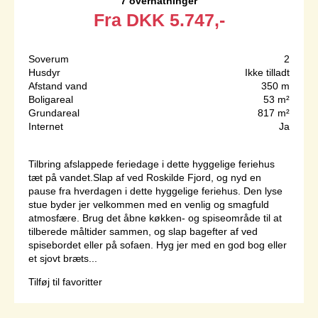
7 overnatninger
Fra
DKK
5.747,-
Soverum
2
Husdyr
Ikke tilladt
Afstand vand
350 m
Boligareal
53 m²
Grundareal
817 m²
Internet
Ja
Tilbring afslappede feriedage i dette hyggelige feriehus
tæt på vandet.Slap af ved Roskilde Fjord, og nyd en
pause fra hverdagen i dette hyggelige feriehus. Den lyse
stue byder jer velkommen med en venlig og smagfuld
atmosfære. Brug det åbne køkken- og spiseområde til at
tilberede måltider sammen, og slap bagefter af ved
spisebordet eller på sofaen. Hyg jer med en god bog eller
et sjovt bræts...
Tilføj til favoritter