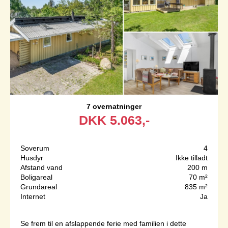
7 overnatninger
DKK
5.063,-
Soverum
4
Husdyr
Ikke tilladt
Afstand vand
200 m
Boligareal
70 m²
Grundareal
835 m²
Internet
Ja
Se frem til en afslappende ferie med familien i dette