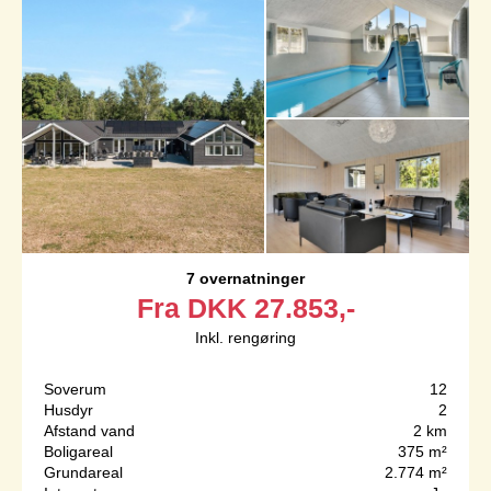
7 overnatninger
Fra
DKK
27.853,-
Inkl. rengøring
Soverum
12
Husdyr
2
Afstand vand
2 km
Boligareal
375 m²
Grundareal
2.774 m²