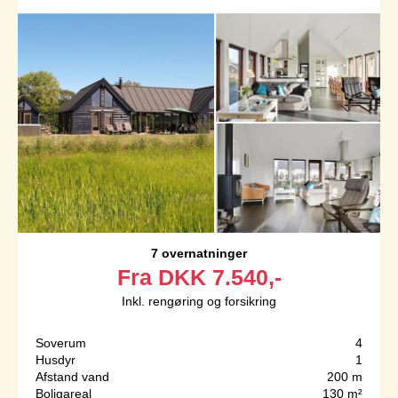
7 overnatninger
Fra
DKK
7.540,-
Inkl. rengøring og forsikring
Soverum
4
Husdyr
1
Afstand vand
200 m
Boligareal
130 m²