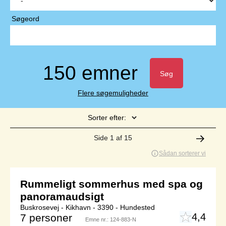
Søgeord
150 emner
Søg
Flere søgemuligheder
Sorter efter:
Side 1 af 15
Sådan sorterer vi
Rummeligt sommerhus med spa og
panoramaudsigt
Buskrosevej - Kikhavn - 3390 - Hundested
4,4
7 personer
Emne nr.:
124-883-N