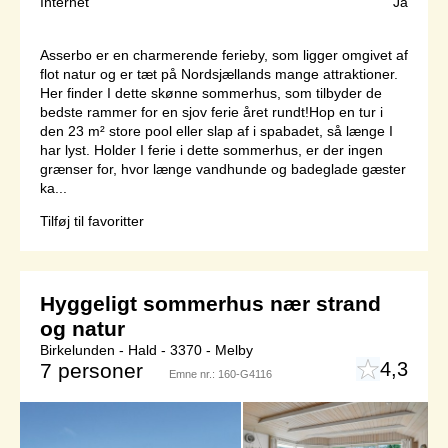
Internet
Ja
Asserbo er en charmerende ferieby, som ligger omgivet af
flot natur og er tæt på Nordsjællands mange attraktioner.
Her finder I dette skønne sommerhus, som tilbyder de
bedste rammer for en sjov ferie året rundt!Hop en tur i
den 23 m² store pool eller slap af i spabadet, så længe I
har lyst. Holder I ferie i dette sommerhus, er der ingen
grænser for, hvor længe vandhunde og badeglade gæster
ka...
Tilføj til favoritter
Hyggeligt sommerhus nær strand
og natur
Birkelunden - Hald - 3370 - Melby
4,3
7 personer
Emne nr.:
160-G4116