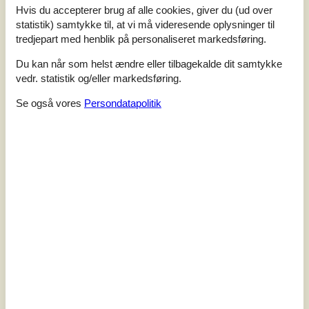
moderne stil. Husets hjerte er det store opholdsrum med
Hvis du accepterer brug af alle cookies, giver du (ud over
køkken, spiseplads og stue ud i et. Huset indeholder 4
statistik) samtykke til, at vi må videresende oplysninger til
soveværelser samt 2 badeværelser med gulvvarme og
tredjepart med henblik på personaliseret markedsføring.
bruseniche. I forbindelse med det ene badeværelse er
de...
Du kan når som helst ændre eller tilbagekalde dit samtykke
vedr. statistik og/eller markedsføring.
Tilføj til favoritter
Se også vores
Persondatapolitik
Luksusferiehus med wellness og
aktiviteter
Mostergårdsvej - Asserbo - 3300 - Frederiksværk
4,5
22 personer
Emne nr.:
160-G4495