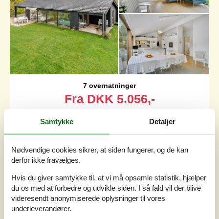
7 overnatninger
Fra
DKK
5.056,-
Samtykke
Detaljer
Soverum
4
Husdyr
Ikke tilladt
Afstand vand
1 km
Nødvendige cookies sikrer, at siden fungerer, og de kan
Boligareal
111 m²
derfor ikke fravælges.
Grundareal
1.033 m²
Internet
Ja
Hvis du giver samtykke til, at vi må opsamle statistik, hjælper
du os med at forbedre og udvikle siden. I så fald vil der blive
Dette nye sommerhus fra 2019 byder på masser af lys og
videresendt anonymiserede oplysninger til vores
luft takket være de store vinduespartier og loft til kip i alle
underleverandører.
rum. Huset er opført i gode materialer og er indrettet i en