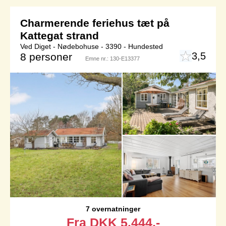
Charmerende feriehus tæt på
Kattegat strand
Ved Diget - Nødebohuse - 3390 - Hundested
3,5
8 personer
Emne nr.:
130-E13377
7 overnatninger
Fra
DKK
5.444,-