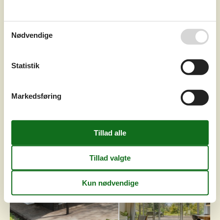
spisebord med slagbænk langs væggene – perfekt til
lange måltider og brætspil med familien. Herfra e...
Tilføj til favoritter
Nødvendige
Statistik
Hyggeligt træhus tæt på Kattegat og
strand
Birkelunden - Hald - 3370 - Melby
Markedsføring
4,3
4 personer
Emne nr.:
130-E11351