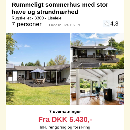
Rummeligt sommerhus med stor
have og strandnærhed
Rugskellet - 3360 - Liseleje
4,3
7 personer
Emne nr.:
124-1158-N
7 overnatninger
Fra
DKK
5.430,-
Inkl. rengøring og forsikring