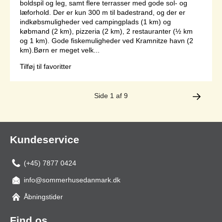
boldspil og leg, samt flere terrasser med gode sol- og
læforhold. Der er kun 300 m til badestrand, og der er
indkøbsmuligheder ved campingplads (1 km) og
købmand (2 km), pizzeria (2 km), 2 restauranter (½ km
og 1 km). Gode fiskemuligheder ved Kramnitze havn (2
km).Børn er meget velk...
Tilføj til favoritter
Side 1 af 9
Kundeservice
(+45) 7877 0424
info@sommerhusedanmark.dk
Åbningstider
Find os