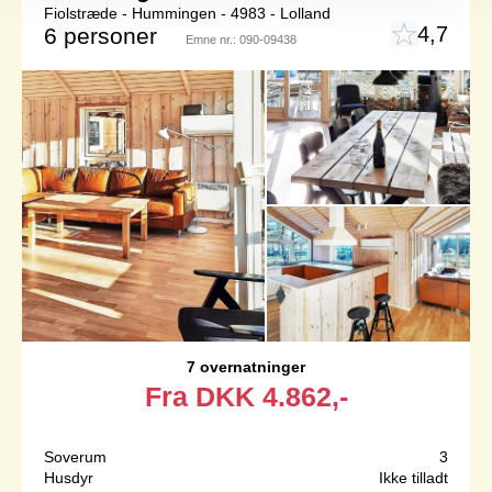
Fiolstræde - Hummingen - 4983 - Lolland
4,7
6 personer
Emne nr.:
090-09438
7 overnatninger
Fra
DKK
4.862,-
Soverum
3
Husdyr
Ikke tilladt