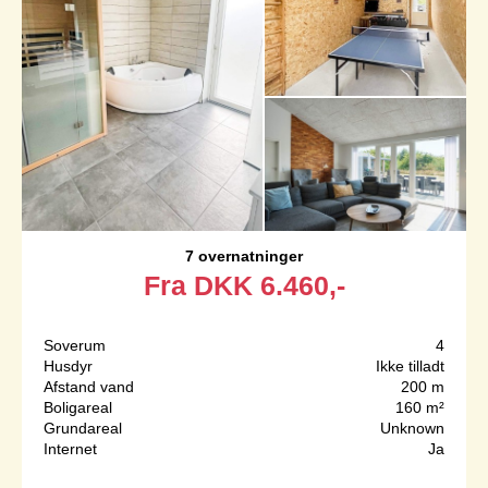
7 overnatninger
Fra
DKK
6.460,-
Soverum
4
Husdyr
Ikke tilladt
Afstand vand
200 m
Boligareal
160 m²
Grundareal
Unknown
Internet
Ja