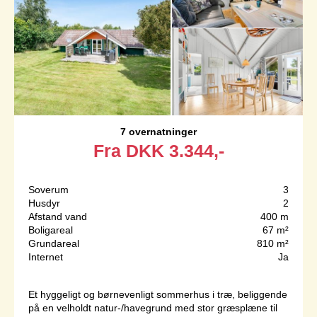
7 overnatninger
Fra
DKK
3.344,-
Soverum
3
Husdyr
2
Afstand vand
400 m
Boligareal
67 m²
Grundareal
810 m²
Internet
Ja
Et hyggeligt og børnevenligt sommerhus i træ, beliggende
på en velholdt natur-/havegrund med stor græsplæne til