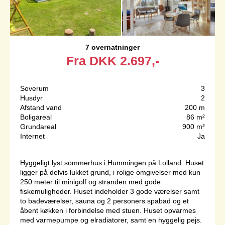
7 overnatninger
Fra
DKK
2.697,-
Soverum
3
Husdyr
2
Afstand vand
200 m
Boligareal
86 m²
Grundareal
900 m²
Internet
Ja
Hyggeligt lyst sommerhus i Hummingen på Lolland. Huset
ligger på delvis lukket grund, i rolige omgivelser med kun
250 meter til minigolf og stranden med gode
fiskemuligheder. Huset indeholder 3 gode værelser samt
to badeværelser, sauna og 2 personers spabad og et
åbent køkken i forbindelse med stuen. Huset opvarmes
med varmepumpe og elradiatorer, samt en hyggelig pejs.