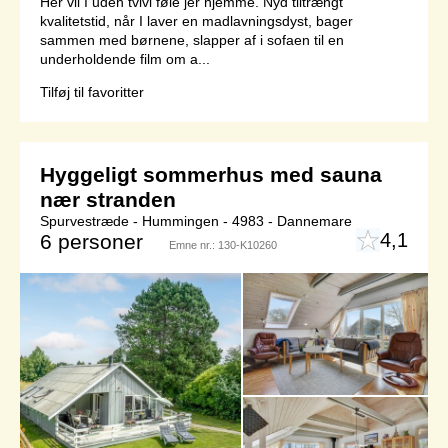
Her vil I uden tvivl føle jer hjemme. Nyd tiltrængt
kvalitetstid, når I laver en madlavningsdyst, bager
sammen med børnene, slapper af i sofaen til en
underholdende film om a...
Tilføj til favoritter
Hyggeligt sommerhus med sauna
nær stranden
Spurvestræde - Hummingen - 4983 - Dannemare
4,1
6 personer
Emne nr.:
130-K10260