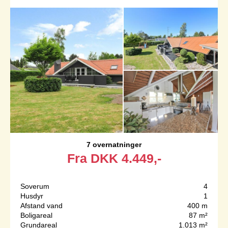
7 overnatninger
Fra
DKK
4.449,-
Soverum
4
Husdyr
1
Afstand vand
400 m
Boligareal
87 m²
Grundareal
1.013 m²