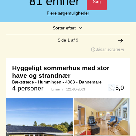
81 emner
Søg
Flere søgemuligheder
Sorter efter:
Side 1 af 9
Sådan sorterer vi
Hyggeligt sommerhus med stor
have og strandnær
Bækstræde - Hummingen - 4983 - Dannemare
5,0
4 personer
Emne nr.:
121-80-2003