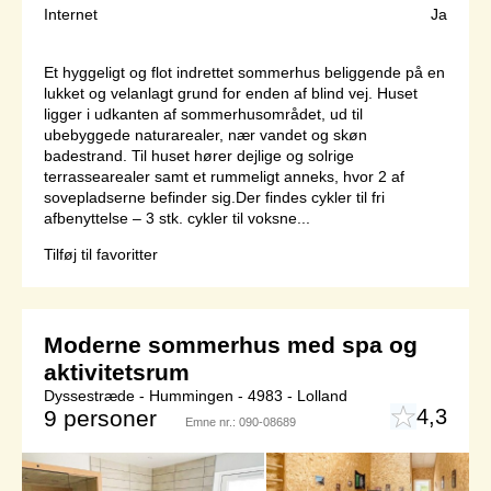
Internet
Ja
Et hyggeligt og flot indrettet sommerhus beliggende på en
lukket og velanlagt grund for enden af blind vej. Huset
ligger i udkanten af sommerhusområdet, ud til
ubebyggede naturarealer, nær vandet og skøn
badestrand. Til huset hører dejlige og solrige
terrassearealer samt et rummeligt anneks, hvor 2 af
sovepladserne befinder sig.Der findes cykler til fri
afbenyttelse – 3 stk. cykler til voksne...
Tilføj til favoritter
Moderne sommerhus med spa og
aktivitetsrum
Dyssestræde - Hummingen - 4983 - Lolland
4,3
9 personer
Emne nr.:
090-08689