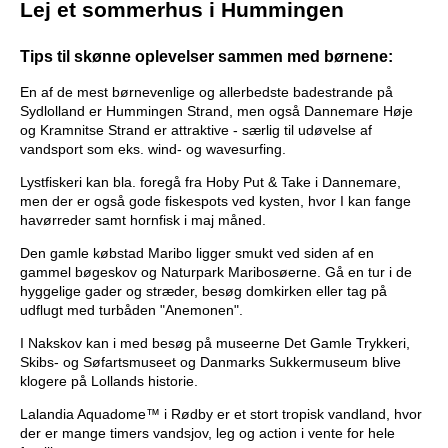
Lej et sommerhus i Hummingen
Tips til skønne oplevelser sammen med børnene:
En af de mest børnevenlige og allerbedste badestrande på
Sydlolland er Hummingen Strand, men også Dannemare Høje
og Kramnitse Strand er attraktive - særlig til udøvelse af
vandsport som eks. wind- og wavesurfing.
Lystfiskeri kan bla. foregå fra Hoby Put & Take i Dannemare,
men der er også gode fiskespots ved kysten, hvor I kan fange
havørreder samt hornfisk i maj måned.
Den gamle købstad Maribo ligger smukt ved siden af en
gammel bøgeskov og Naturpark Maribosøerne. Gå en tur i de
hyggelige gader og stræder, besøg domkirken eller tag på
udflugt med turbåden "Anemonen".
I Nakskov kan i med besøg på museerne Det Gamle Trykkeri,
Skibs- og Søfartsmuseet og Danmarks Sukkermuseum blive
klogere på Lollands historie.
Lalandia Aquadome™ i Rødby er et stort tropisk vandland, hvor
der er mange timers vandsjov, leg og action i vente for hele