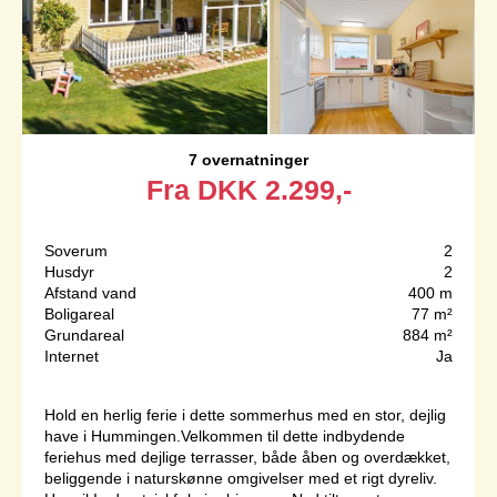
7 overnatninger
Fra
DKK
2.299,-
Soverum
2
Husdyr
2
Afstand vand
400 m
Boligareal
77 m²
Grundareal
884 m²
Internet
Ja
Hold en herlig ferie i dette sommerhus med en stor, dejlig
have i Hummingen.Velkommen til dette indbydende
feriehus med dejlige terrasser, både åben og overdækket,
beliggende i naturskønne omgivelser med et rigt dyreliv.