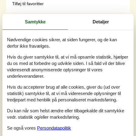
Tilføj til favoritter
Samtykke
Detaljer
Luksuriøst feriehus med spa og
sauna ved vandet
Nødvendige cookies sikrer, at siden fungerer, og de kan
Filosofstræde - Hummingen - 4983 - Dannemare
derfor ikke fravælges.
4,8
9 personer
Emne nr.:
130-K10200
Hvis du giver samtykke til, at vi må opsamle statistik, hjælper
du os med at forbedre og udvikle siden. I så fald vil der blive
videresendt anonymiserede oplysninger til vores
underleverandører.
Hvis du accepterer brug af alle cookies, giver du (ud over
statistik) samtykke til, at vi må videresende oplysninger til
tredjepart med henblik på personaliseret markedsføring.
Du kan når som helst ændre eller tilbagekalde dit samtykke
vedr. statistik og/eller markedsføring.
Se også vores
Persondatapolitik