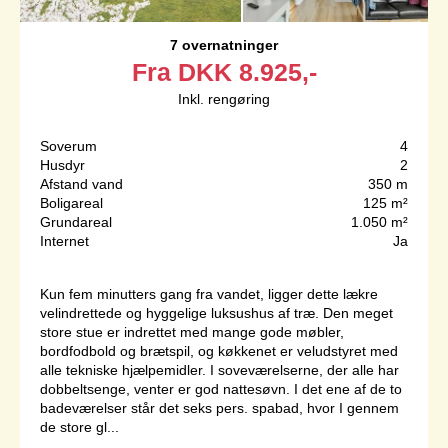
7 overnatninger
Fra
DKK
8.925,-
Inkl. rengøring
Soverum
4
Husdyr
2
Afstand vand
350 m
Boligareal
125 m²
Grundareal
1.050 m²
Internet
Ja
Kun fem minutters gang fra vandet, ligger dette lækre
velindrettede og hyggelige luksushus af træ. Den meget
store stue er indrettet med mange gode møbler,
bordfodbold og brætspil, og køkkenet er veludstyret med
alle tekniske hjælpemidler. I soveværelserne, der alle har
dobbeltsenge, venter er god nattesøvn. I det ene af de to
badeværelser står det seks pers. spabad, hvor I gennem
de store gl...