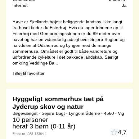
Internet
Ja
Høve er Sjællands højest beliggende landsby. Ikke langt
fra huset finder du Esterhøj. Hvis du tager trinnene op til
Esterhøj med Genforeningsstenen er du 89 meter over
havet og har en vidunderlig udsigt over Sejerø Bugten og
halvdelen af Odsherred og Lyngen med de mange
sommerhuse. Området er godt til både vandreture og
udfordrende cykelture i det bakkede landskab. Særligt
omkring Veddinge Ba...
Tilføj til favoritter
Hyggeligt sommerhus tæt på
Jyderup skov og natur
Bøgevænget - Sejerø Bugt - Lyngområderne - 4560 - Vig
10 personer
heraf 3 børn (0-11 år)
4,7
Emne nr.:
035-13364-1