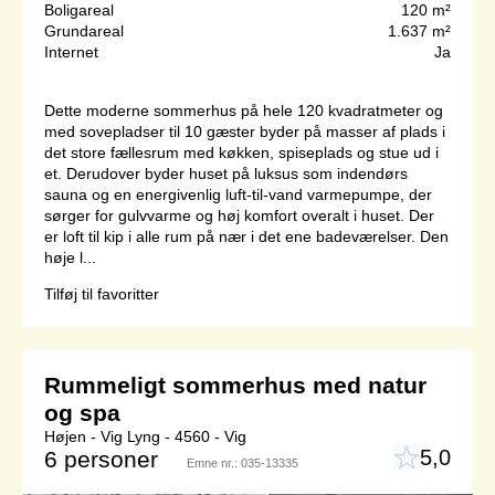
Boligareal
120 m²
Grundareal
1.637 m²
Internet
Ja
Dette moderne sommerhus på hele 120 kvadratmeter og
med sovepladser til 10 gæster byder på masser af plads i
det store fællesrum med køkken, spiseplads og stue ud i
et. Derudover byder huset på luksus som indendørs
sauna og en energivenlig luft-til-vand varmepumpe, der
sørger for gulvvarme og høj komfort overalt i huset. Der
er loft til kip i alle rum på nær i det ene badeværelser. Den
høje l...
Tilføj til favoritter
Rummeligt sommerhus med natur
og spa
Højen - Vig Lyng - 4560 - Vig
5,0
6 personer
Emne nr.:
035-13335