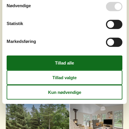
Hyggeligt sommerhus nær dejlig sandstrand Dette
Nødvendige
hyggelige og børnevenlige sommerhus er beliggende på
dejlig grund med flere skønne terrasser, hvorfra du kan
nyde solen fra morgen til aften. Kun 700 m fra huset kan I
Statistik
benytte en af Odsherreds skønne
sandstrande.IndretningSommerhuset er indrettet med
skøn stue, her er der mulighed for både afslapning og
Markedsføring
hygge. Dejligt åbent køkken og badeværels...
Tilføj til favoritter
Hyggeligt feriehus ved Sejerø Bugt
med bålplads
Vej - Hønsinge Lyng - 4560 - Vig
4,0
6 personer
Emne nr.:
130-E19490