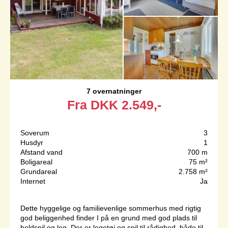
7 overnatninger
Fra
DKK
2.549,-
Soverum
3
Husdyr
1
Afstand vand
700 m
Boligareal
75 m²
Grundareal
2.758 m²
Internet
Ja
Dette hyggelige og familievenlige sommerhus med rigtig
god beliggenhed finder I på en grund med god plads til
boldspil og leg. Der er legetøj og spil til rådighed, både til