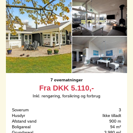
7 overnatninger
Fra
DKK
5.110,-
Inkl. rengøring, forsikring og forbrug
Soverum
3
Husdyr
Ikke tilladt
Afstand vand
900 m
Boligareal
94 m²
Grundareal
3.980 m²