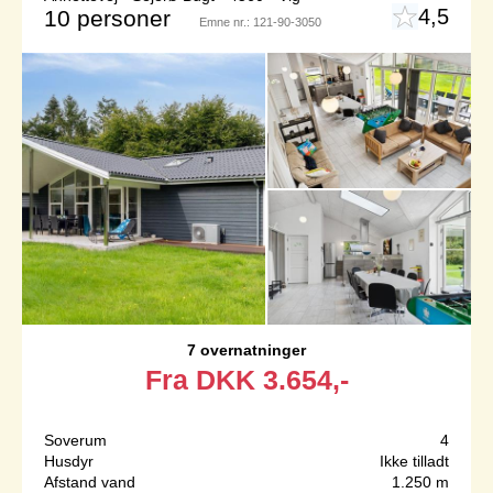
4,5
10 personer
Emne nr.:
121-90-3050
7 overnatninger
Fra
DKK
3.654,-
Soverum
4
Husdyr
Ikke tilladt
Afstand vand
1.250 m