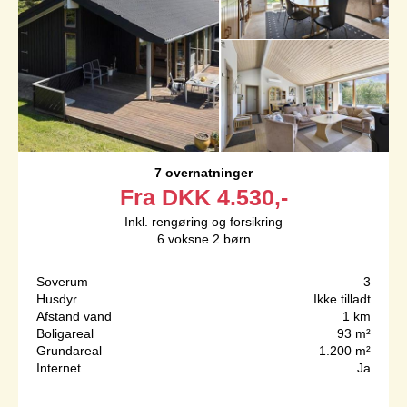
7 overnatninger
Fra
DKK
4.530,-
Inkl. rengøring og forsikring
6
voksne
2
børn
Soverum
3
Husdyr
Ikke tilladt
Afstand vand
1 km
Boligareal
93 m²
Grundareal
1.200 m²
Internet
Ja