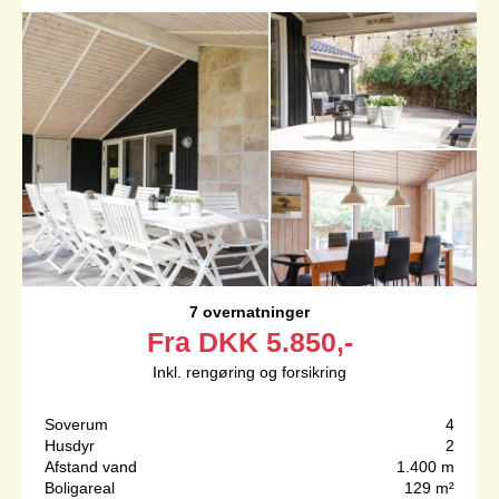
7 overnatninger
Fra
DKK
5.850,-
Inkl. rengøring og forsikring
Soverum
4
Husdyr
2
Afstand vand
1.400 m
Boligareal
129 m²