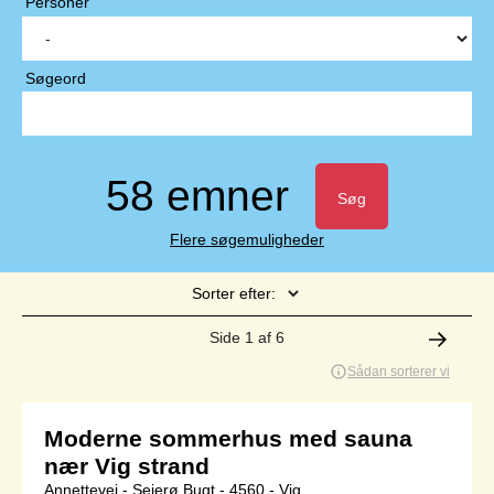
Personer
Søgeord
58 emner
Søg
Flere søgemuligheder
Sorter efter:
Side 1 af 6
Sådan sorterer vi
Moderne sommerhus med sauna
nær Vig strand
Annettevej - Sejerø Bugt - 4560 - Vig