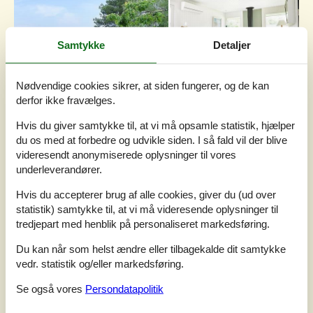
Samtykke
Detaljer
Nødvendige cookies sikrer, at siden fungerer, og de kan
derfor ikke fravælges.
Hvis du giver samtykke til, at vi må opsamle statistik, hjælper
du os med at forbedre og udvikle siden. I så fald vil der blive
videresendt anonymiserede oplysninger til vores
underleverandører.
7 overnatninger
Fra
DKK
4.790,-
Hvis du accepterer brug af alle cookies, giver du (ud over
statistik) samtykke til, at vi må videresende oplysninger til
Inkl. rengøring og forsikring
tredjepart med henblik på personaliseret markedsføring.
8
personer
Du kan når som helst ændre eller tilbagekalde dit samtykke
Soverum
4
vedr. statistik og/eller markedsføring.
Husdyr
Ikke tilladt
Afstand vand
900 m
Se også vores
Persondatapolitik
Boligareal
84 m²
Grundareal
1.250 m²