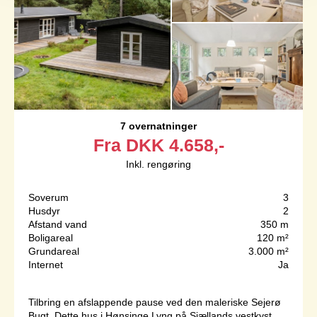
7 overnatninger
Fra
DKK
4.658,-
Inkl. rengøring
Soverum
3
Husdyr
2
Afstand vand
350 m
Boligareal
120 m²
Grundareal
3.000 m²
Internet
Ja
Tilbring en afslappende pause ved den maleriske Sejerø
Bugt. Dette hus i Hønsinge Lyng på Sjællands vestkyst