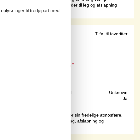
et som en hyggelig cirkel, indbyder til leg og afslapning
 oplysninger til tredjepart med
Tilføj til favoritter
Fra
DKK
3.884,-
Inkl. rengøring
150 m
Grundareal
Unknown
50 m²
Internet
Ja
uphav på Sydals. Området er kendt for sin fredelige atmosfære,
jlig grund med masser af plads til leg, afslapning og