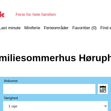
Ferie for hele familien
Last minute
Miniferie
Ferieområder
Favoritter (
0
)
Find 
miliesommerhus Hørup
Ankomst
Varighed