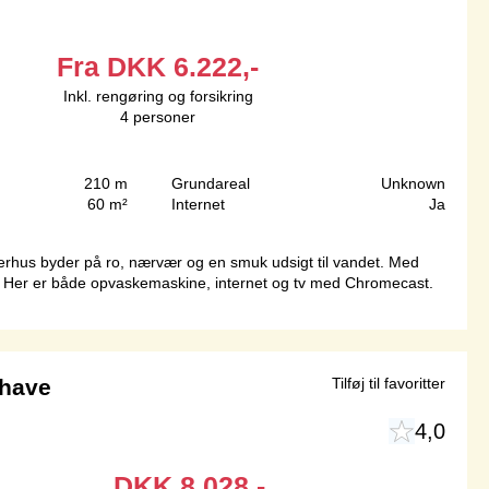
Fra
DKK
6.222,-
Inkl. rengøring og forsikring
4
personer
210 m
Grundareal
Unknown
60 m²
Internet
Ja
hus byder på ro, nærvær og en smuk udsigt til vandet. Med
ue. Her er både opvaskemaskine, internet og tv med Chromecast.
 have
Tilføj til favoritter
4,0
DKK
8.028,-