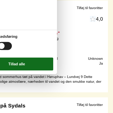
 havudsigt
Tilføj til favoritter
4,0
Fra
DKK
4.462,-
edsføring
Inkl. rengøring og forsikring
4
personer
150 m
Grundareal
Unknown
50 m²
Internet
Ja
t sommerhus tæt på vandet i Høruphav – Lundvej 9 Dette
olige atmosfære, nærheden til vandet og den smukke natur, der
på Sydals
Tilføj til favoritter