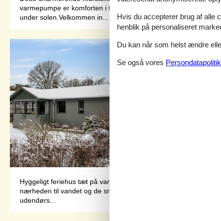
varmepumpe er komforten i top. Fra den skønne træterrasse kan
Hvis du accepterer brug af alle c
under solen.Velkommen in...
henblik på personaliseret marke
Du kan når som helst ændre eller
Se også vores
Persondatapolitik
Hyggeligt feriehus tæt på vandet i Høruphav – Lundvej 9 Dette de
nærheden til vandet og de smukke naturomgivelser, der indbyder t
udendørs...