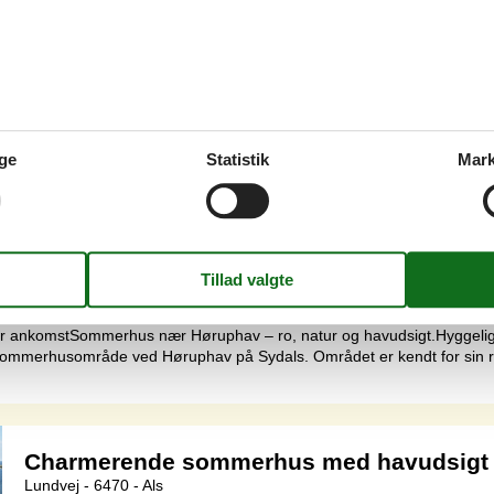
Hyggeligt sommerhus nær Høruphav med
Lundvej - 6470 - Als
4 personer
Emne nr.:
548-999219606
7 overnatninger
ge
Statistik
Mark
Soverum
2
Afstand vand
Husdyr
Ikke tilladt
Boligareal
ør ankomstSommerhus nær Høruphav – ro, natur og havudsigt.Hyggelig
 sommerhusområde ved Høruphav på Sydals. Området er kendt for sin r
Charmerende sommerhus med havudsigt 
Lundvej - 6470 - Als