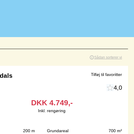
Sådan sorterer vi
dals
Tilføj til favoritter
4,0
DKK
4.749,-
Inkl. rengøring
200 m
Grundareal
700 m²