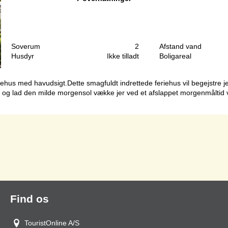
Soverum
2
Afstand vand
Husdyr
Ikke tilladt
Boligareal
ehus med havudsigt.Dette smagfuldt indrettede feriehus vil begejstre j
, og lad den milde morgensol vække jer ved et afslappet morgenmåltid ve
Side 1 af 1
Find os
TouristOnline A/S