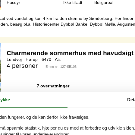
Husdyr
Ikke tilladt
Boligareal
r tæt ved vandet og kun 4 km fra den skønne by Sønderborg. Her finde
rheden, besøg bl.a. Historiecenter Dybbøl Banke, Dybbøl Mølle, Auguste
Charmerende sommerhus med havudsigt 
Lundvej - Hørup - 6470 - Als
4 personer
Emne nr.:
127-SB103
7 overnatninger
ykke
Det
Soverum
2
Afstand vand
den fungerer, og de kan derfor ikke fravælges.
Husdyr
Ikke tilladt
Boligareal
 må opsamle statistik, hjælper du os med at forbedre og udvikle siden. I
g til en afslappende ferie ved vandet. Med åben forbindelse fra køkke
ninger til vores underleverandører.