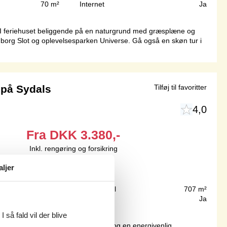
70 m²
Internet
Ja
r I feriehuset beliggende på en naturgrund med græsplæne og
nborg Slot og oplevelsesparken Universe. Gå også en skøn tur i
på Sydals
Tilføj til favoritter
4,0
Fra
DKK
3.380,-
Inkl. rengøring og forsikring
4
personer
aljer
300 m
Grundareal
707 m²
68 m²
Internet
Ja
 så fald vil der blive
n til stue, en hyggelig brændeovn og en energivenlig