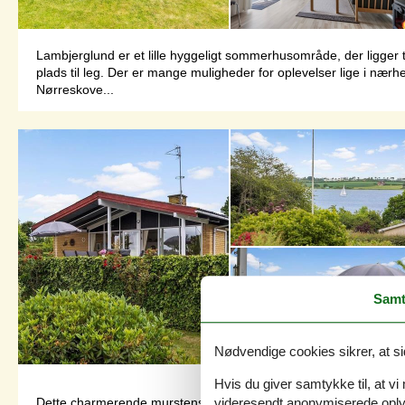
Lambjerglund er et lille hyggeligt sommerhusområde, der ligge
plads til leg. Der er mange muligheder for oplevelser lige i næ
Nørreskove...
Samt
Nødvendige cookies sikrer, at si
Hvis du giver samtykke til, at vi
Dette charmerende murstenssommerhus på Lundvej 74 inviterer di
videresendt anonymiserede oplys