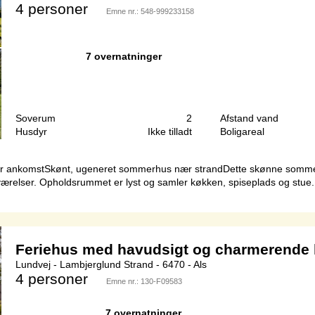
4 personer
Emne nr.:
548-999233158
7 overnatninger
Soverum
2
Afstand vand
Husdyr
Ikke tilladt
Boligareal
før ankomstSkønt, ugeneret sommerhus nær strandDette skønne sommer
oveværelser. Opholdsrummet er lyst og samler køkken, spiseplads og st
Feriehus med havudsigt og charmerende
Lundvej - Lambjerglund Strand - 6470 - Als
4 personer
Emne nr.:
130-F09583
7 overnatninger