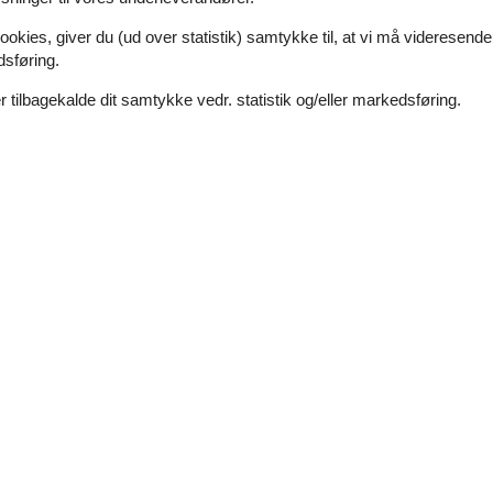
 du nyde panoramaudsigten over vandet, mens haven, der omkranser hus
ookies, giver du (ud over statistik) samtykke til, at vi må videresende
dsføring.
 tilbagekalde dit samtykke vedr. statistik og/eller markedsføring.
Hyggeligt feriehus tæt ved vand og natur
Lundvej - Sønderborg - 6470 - Southeast Jutland And Als
4 personer
Emne nr.:
090-65088
7 overnatninger
Soverum
2
Afstand vand
Husdyr
Ikke tilladt
Boligareal
jlige feriehus ligger på Lundvej 9 i det attraktive feriehusområde Hør
il både afslapning og aktive ferieoplevelser. Feriehuset ligger på en de