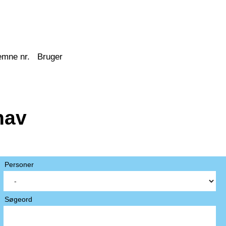
emne nr.
Bruger
hav
Personer
Søgeord