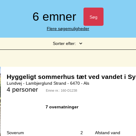
6 emner
Søg
Flere søgemuligheder
Sorter efter:
Side 1 af 1
Hyggeligt sommerhus tæt ved vandet i Sy
Lundvej - Lambjerglund Strand - 6470 - Als
4 personer
Emne nr.:
160-D1238
7 overnatninger
Soverum
2
Afstand vand