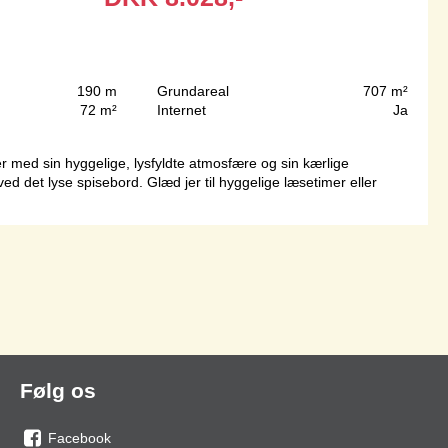
190 m
Grundareal
707 m²
72 m²
Internet
Ja
er med sin hyggelige, lysfyldte atmosfære og sin kærlige
d det lyse spisebord. Glæd jer til hyggelige læsetimer eller
Følg os
Facebook