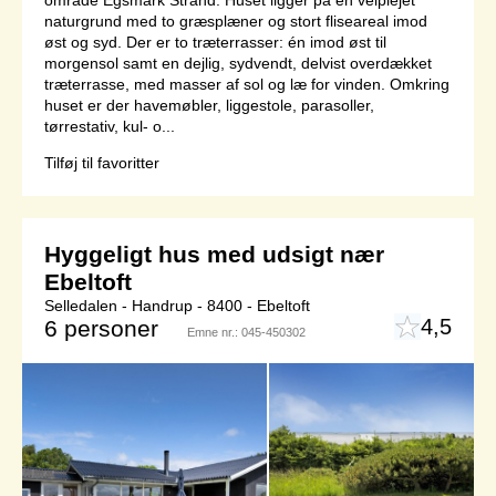
område Egsmark Strand. Huset ligger på en velplejet
naturgrund med to græsplæner og stort fliseareal imod
øst og syd. Der er to træterrasser: én imod øst til
morgensol samt en dejlig, sydvendt, delvist overdækket
træterrasse, med masser af sol og læ for vinden. Omkring
huset er der havemøbler, liggestole, parasoller,
tørrestativ, kul- o...
Tilføj til favoritter
Hyggeligt hus med udsigt nær
Ebeltoft
Selledalen - Handrup - 8400 - Ebeltoft
4,5
6 personer
Emne nr.:
045-450302