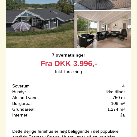
7 overnatninger
Fra
DKK
3.996,-
Inkl. forsikring
Soverum
4
Husdyr
Ikke tilladt
Afstand vand
750 m
Boligareal
108 m²
Grundareal
1.274 m²
Internet
Ja
Dette dejlige feriehus er højt beliggende i det populære