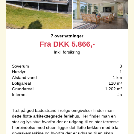
7 overnatninger
Fra
DKK
5.866,-
Inkl. forsikring
Soverum
3
Husdyr
1
Afstand vand
1 km
Boligareal
110 m²
Grundareal
1.202 m²
Internet
Ja
Tæt på god badestrand i rolige omgivelser finder man
dette flotte arkitekttegnede feriehus. Her finder man en
stor og lys stue hvorfra der er udgang til en stor terrasse.
I forbindelse med stuen ligger det flotte køkken med b.la.
opvaskemaskine og hvorfra der er udgang til en skøn