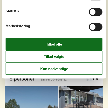
Virkelig skønt, velholdt og hyggeligt sommerhus
beliggende på en kuperet, ugeneret, stor og flot
Statistik
naturgrund i Handrup Bakker. Gode terrasseforhold med
havemøbler og grill. Indvendigt fremstår huset lyst og
venligt med store vinduespartier. Hyggelig opholdsstue
med brændeovn, TV, DVD, stereoanlæg med CD-afspiller
Markedsføring
samt udgang til terrasse. Åbent køkken i forbindelse med
dejlig spiseafdeling med...
Tilføj til favoritter
Moderne feriehus med store
terrasser ved strand
Laksevej - Egsmark - 8400 - Ebeltoft
4,9
8 personer
Emne nr.:
045-953751