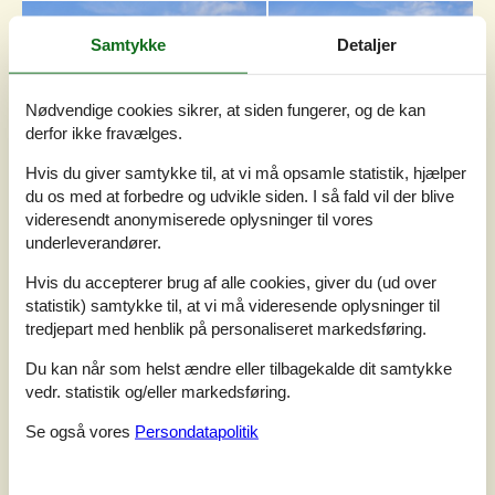
Samtykke
Detaljer
Nødvendige cookies sikrer, at siden fungerer, og de kan
derfor ikke fravælges.
Hvis du giver samtykke til, at vi må opsamle statistik, hjælper
du os med at forbedre og udvikle siden. I så fald vil der blive
videresendt anonymiserede oplysninger til vores
underleverandører.
Hvis du accepterer brug af alle cookies, giver du (ud over
7 overnatninger
statistik) samtykke til, at vi må videresende oplysninger til
Fra
DKK
5.866,-
tredjepart med henblik på personaliseret markedsføring.
Inkl. forsikring
Du kan når som helst ændre eller tilbagekalde dit samtykke
vedr. statistik og/eller markedsføring.
Soverum
3
Se også vores
Persondatapolitik
Husdyr
Ikke tilladt
Afstand vand
400 m
Boligareal
126 m²