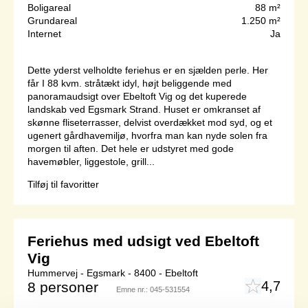
Boligareal
88 m²
Grundareal
1.250 m²
Internet
Ja
Dette yderst velholdte feriehus er en sjælden perle. Her
får I 88 kvm. stråtækt idyl, højt beliggende med
panoramaudsigt over Ebeltoft Vig og det kuperede
landskab ved Egsmark Strand. Huset er omkranset af
skønne fliseterrasser, delvist overdækket mod syd, og et
ugenert gårdhavemiljø, hvorfra man kan nyde solen fra
morgen til aften. Det hele er udstyret med gode
havemøbler, liggestole, grill...
Tilføj til favoritter
Feriehus med udsigt ved Ebeltoft
Vig
Hummervej - Egsmark - 8400 - Ebeltoft
4,7
8 personer
Emne nr.:
045-531554