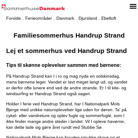
Forside
Ferieområder
Danmark
Djursland
Ebeltoft
Familiesommerhus Handrup Strand
Lej et sommerhus ved Handrup Strand
Tips til skønne oplevelser sammen med børnene:
På Handrup Strand kan I i ro og mag nyde en solskinsdag,
mens børnene leger. Vandet er lavt meget langt ud, og vandet
er derfor ofte lunere end ved de andre strande. Er I til kite- og
windsurfing er Handrup Strand også sagen.
Holder I ferie ved Handrup Strand, har I Nationalpark Mols
Bjerge med unikke naturoplevelser lige uden for døren. Ta' på
cykel- eller vandreture og oplev fugle og sommerfugle, som I
ikke finder mange andre steder i landet. Vil I opleve havørne,
kan dette lade sig gøre året rundt ved Stubbe Sø.
Nationalpark Mols Bjerge kan foruden smukke skove og et