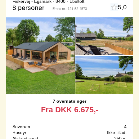
Fiskervej - Egsmark - 8400 - Ebeltoft
5,0
8 personer
Emne nr.:
121-52-4573
7 overnatninger
Fra
DKK
6.675,-
Soverum
4
Husdyr
Ikke tilladt
Afstand vand
350 m