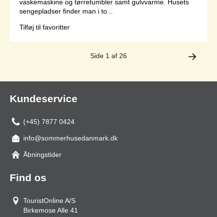
vaskemaskine og tørretumbler samt gulvvarme. Husets
sengepladser finder man i to...
Tilføj til favoritter
Side 1 af 26
Kundeservice
(+45) 7877 0424
info@sommerhusedanmark.dk
Åbningstider
Find os
TouristOnline A/S
Birkemose Alle 41