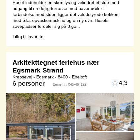
Huset indeholder en skøn lys og velindrettet stue med
udgang til en dejlig terrasse med havemøbler. I
forbindelse med stuen ligger det veludstyrede køkken
med b.la. opvaskemaskine og en ny ovn. Husets
sovepladser fordeler sig på 3 go...
Tilføj til favoritter
Arkitekttegnet feriehus nær
Egsmark Strand
Krebsevej - Egsmark - 8400 - Ebeltoft
4,3
6 personer
Emne nr.:
045-464122