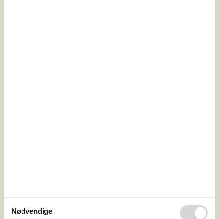
7 overnatninger
Fra
DKK
2.746,-
Inkl. forsikring
Soverum
2
Husdyr
2
Afstand vand
1.200 m
Boligareal
55 m²
Grundareal
2.929 m²
Internet
Ja
Nødvendige