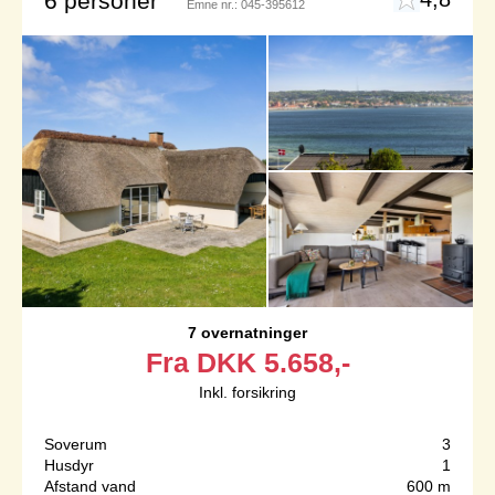
6 personer
Emne nr.:
045-395612
7 overnatninger
Fra
DKK
5.658,-
Inkl. forsikring
Soverum
3
Husdyr
1
Afstand vand
600 m