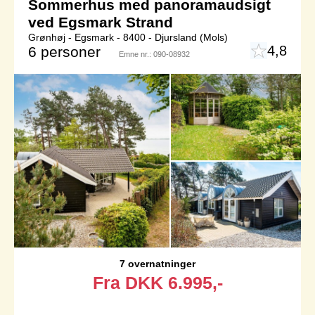
Sommerhus med panoramaudsigt
ved Egsmark Strand
Grønhøj - Egsmark - 8400 - Djursland (Mols)
4,8
6 personer
Emne nr.:
090-08932
7 overnatninger
Fra
DKK
6.995,-