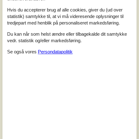
Ebeltoft Vig. Her finder man en stor lys stue hvorfra der er
udgang til den skønne terrasse med havemøbler og grill. I
Hvis du accepterer brug af alle cookies, giver du (ud over
forbindelse med stuen ligger det flotte og stilrene køkken
statistik) samtykke til, at vi må videresende oplysninger til
med b.la. opvaskemaskine. Husets sovepladser fordeler
tredjepart med henblik på personaliseret markedsføring.
sig i tre gode værelser med dobbeltsenge. To flotte
badevæ...
Du kan når som helst ændre eller tilbagekalde dit samtykke
Tilføj til favoritter
vedr. statistik og/eller markedsføring.
Se også vores
Persondatapolitik
Stilfuldt sommerhus med pool og
panoramaudsigt
Vandkærsholmvej - Egsmark - 8400 - Djursland (Mols)
4,8
24 personer
Emne nr.:
090-78117