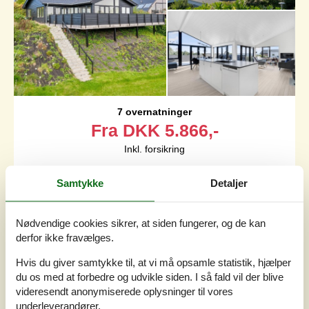
7 overnatninger
Fra
DKK
5.866,-
Inkl. forsikring
Soverum
3
Samtykke
Detaljer
Husdyr
Ikke tilladt
Afstand vand
400 m
Boligareal
126 m²
Nødvendige cookies sikrer, at siden fungerer, og de kan
Grundareal
1.332 m²
derfor ikke fravælges.
Internet
Ja
Hvis du giver samtykke til, at vi må opsamle statistik, hjælper
du os med at forbedre og udvikle siden. I så fald vil der blive
Tæt på Ebeltoft finder man dette flotte nyere feriehus
videresendt anonymiserede oplysninger til vores
hvorfra man har en fantastisk panoramaudsigt over
underleverandører.