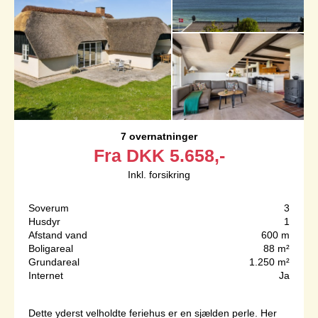
7 overnatninger
Fra
DKK
5.658,-
Inkl. forsikring
Soverum
3
Husdyr
1
Afstand vand
600 m
Boligareal
88 m²
Grundareal
1.250 m²
Internet
Ja
Dette yderst velholdte feriehus er en sjælden perle. Her