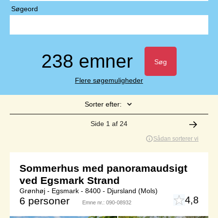
Søgeord
238 emner
Søg
Flere søgemuligheder
Sorter efter:
Side 1 af 24
Sådan sorterer vi
Sommerhus med panoramaudsigt
ved Egsmark Strand
Grønhøj - Egsmark - 8400 - Djursland (Mols)
4,8
6 personer
Emne nr.:
090-08932