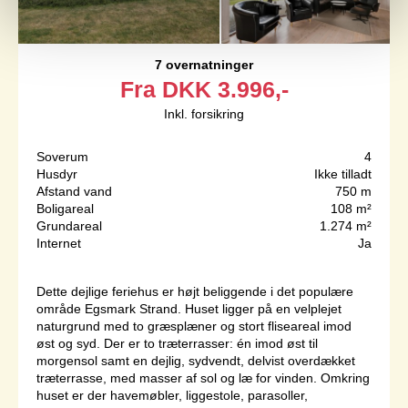
7 overnatninger
Fra
DKK
3.996,-
Inkl. forsikring
Soverum
4
Husdyr
Ikke tilladt
Afstand vand
750 m
Boligareal
108 m²
Grundareal
1.274 m²
Internet
Ja
Dette dejlige feriehus er højt beliggende i det populære
område Egsmark Strand. Huset ligger på en velplejet
naturgrund med to græsplæner og stort fliseareal imod
øst og syd. Der er to træterrasser: én imod øst til
morgensol samt en dejlig, sydvendt, delvist overdækket
træterrasse, med masser af sol og læ for vinden. Omkring
huset er der havemøbler, liggestole, parasoller,