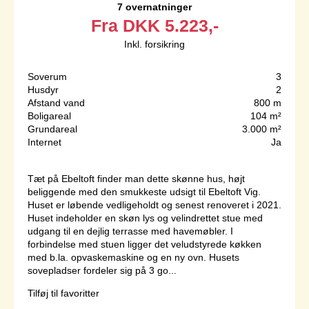
7 overnatninger
Fra
DKK
5.223,-
Inkl. forsikring
Soverum
3
Husdyr
2
Afstand vand
800 m
Boligareal
104 m²
Grundareal
3.000 m²
Internet
Ja
Tæt på Ebeltoft finder man dette skønne hus, højt
beliggende med den smukkeste udsigt til Ebeltoft Vig.
Huset er løbende vedligeholdt og senest renoveret i 2021.
Huset indeholder en skøn lys og velindrettet stue med
udgang til en dejlig terrasse med havemøbler. I
forbindelse med stuen ligger det veludstyrede køkken
med b.la. opvaskemaskine og en ny ovn. Husets
sovepladser fordeler sig på 3 go...
Tilføj til favoritter