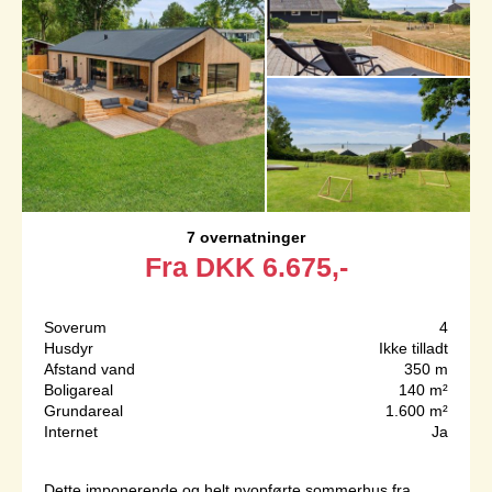
7 overnatninger
Fra
DKK
6.675,-
Soverum
4
Husdyr
Ikke tilladt
Afstand vand
350 m
Boligareal
140 m²
Grundareal
1.600 m²
Internet
Ja
Dette imponerende og helt nyopførte sommerhus fra