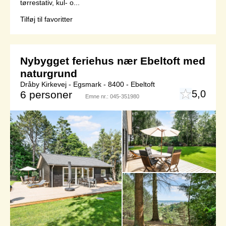
tørrestativ, kul- o...
Tilføj til favoritter
Nybygget feriehus nær Ebeltoft med
naturgrund
Dråby Kirkevej - Egsmark - 8400 - Ebeltoft
5,0
6 personer
Emne nr.:
045-351980