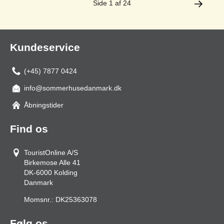
Side 1 af 24
Kundeservice
(+45) 7877 0424
info@sommerhusedanmark.dk
Åbningstider
Find os
TouristOnline A/S
Birkemose Alle 41
DK-6000
Kolding
Danmark
Momsnr.:
DK25363078
Følg os