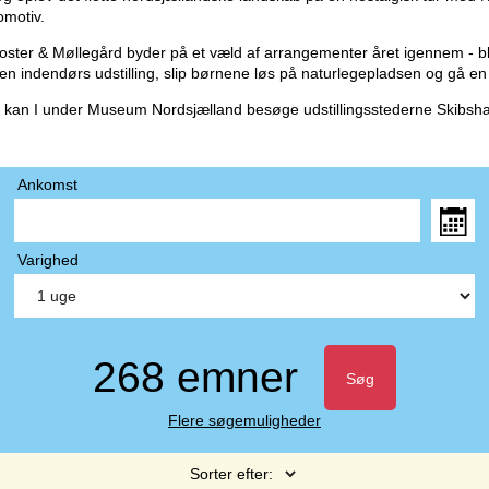
motiv.
ster & Møllegård byder på et væld af arrangementer året igennem - bl.a.
 indendørs udstilling, slip børnene løs på naturlegepladsen og gå en t
eje kan I under Museum Nordsjælland besøge udstillingsstederne Skibsha
Ankomst
Varighed
268 emner
Søg
Flere søgemuligheder
Sorter efter: