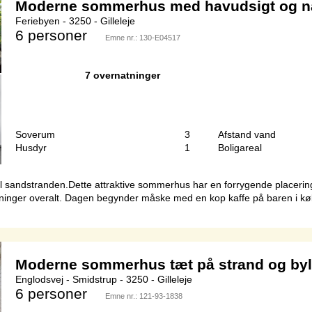
Moderne sommerhus med havudsigt og n
Feriebyen - 3250 - Gilleleje
6 personer
Emne nr.:
130-E04517
7 overnatninger
Soverum
3
Afstand vand
Husdyr
1
Boligareal
sandstranden.Dette attraktive sommerhus har en forrygende placering på 
sninger overalt. Dagen begynder måske med en kop kaffe på baren i køk
Moderne sommerhus tæt på strand og byl
Englodsvej - Smidstrup - 3250 - Gilleleje
6 personer
Emne nr.:
121-93-1838