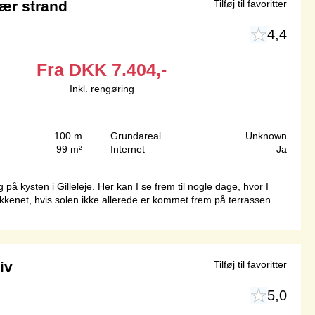
ær strand
Tilføj til favoritter
4,4
Fra
DKK
7.404,-
Inkl. rengøring
100 m
Grundareal
Unknown
99 m²
Internet
Ja
kysten i Gilleleje. Her kan I se frem til nogle dage, hvor I
kenet, hvis solen ikke allerede er kommet frem på terrassen.
iv
Tilføj til favoritter
5,0