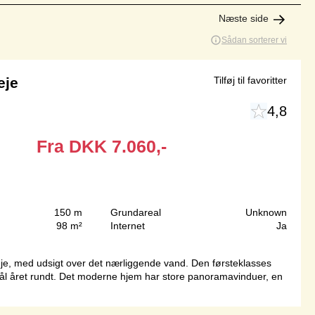
Næste side
Sådan sorterer vi
eje
Tilføj til favoritter
4,8
Fra
DKK
7.060,-
150 m
Grundareal
Unknown
98 m²
Internet
Ja
leleje, med udsigt over det nærliggende vand. Den førsteklasses
ål året rundt. Det moderne hjem har store panoramavinduer, en