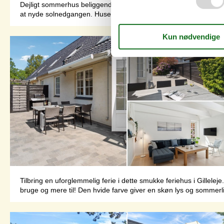
Dejligt sommerhus beliggende ud til Smidstrup Strandvej. Lige ov
at nyde solnedgangen. Huset ligger på en dejlig ugenert naturgr
Tilbring en uforglemmelig ferie i dette smukke feriehus i Gillelej
bruge og mere til! Den hvide farve giver en skøn lys og sommerl