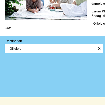
damploko
Esrum Klo
Besøg den
I Gillel
Café.
Destination