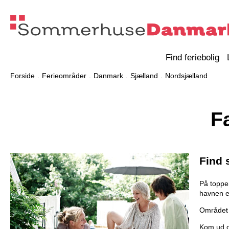
Find feriebolig
Forside
Ferieområder
Danmark
Sjælland
Nordsjælland
F
Find 
På toppen
havnen er
Området o
Kom ud o