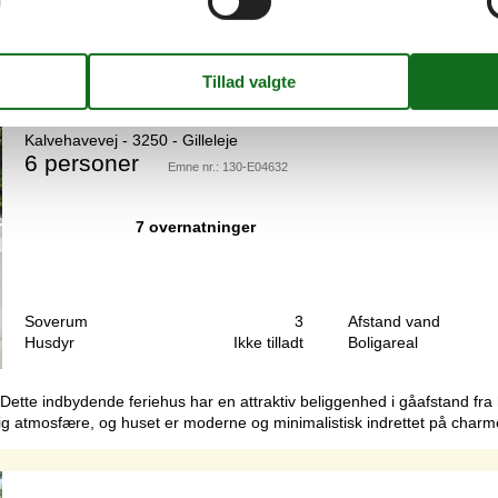
erfor grunden er der 300 m, ad en lille vej ned til dejlig børnevenlig s
und, der er helt omsluttet af hegn, som er isoleret ud mod vejen. På g
Moderne feriehus nær havet i charmerende
Kalvehavevej - 3250 - Gilleleje
6 personer
Emne nr.:
130-E04632
7 overnatninger
Soverum
3
Afstand vand
Husdyr
Ikke tilladt
Boligareal
e.Dette indbydende feriehus har en attraktiv beliggenhed i gåafstand fra 
ig atmosfære, og huset er moderne og minimalistisk indrettet på charmer