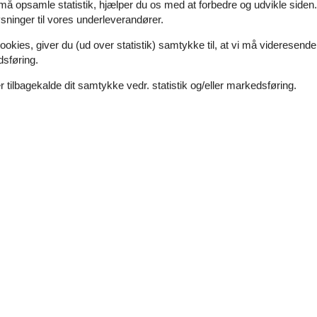
 må opsamle statistik, hjælper du os med at forbedre og udvikle siden. I
ninger til vores underleverandører.
7 overnatninger
ookies, giver du (ud over statistik) samtykke til, at vi må videresende
dsføring.
 tilbagekalde dit samtykke vedr. statistik og/eller markedsføring.
Soverum
3
Afstand vand
Husdyr
1
Boligareal
lig og fredelig vej. Her er du tæt på Gilleleje by, hvor der er gode 
ed TV og et stort køkken med alt der skal til for at lave et fantastisk 
Hyggeligt sommerhus med strandnær bel
Snerlevej - Smidstrup - 3250 - North And East Zealand
6 personer
Emne nr.:
090-06513
7 overnatninger