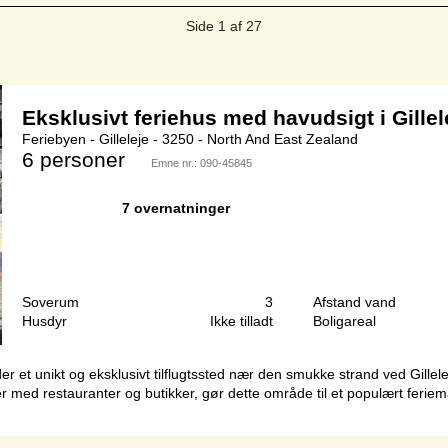
Side 1 af 27
Eksklusivt feriehus med havudsigt i Gillel
Feriebyen - Gilleleje - 3250 - North And East Zealand
6 personer
Emne nr.:
090-45845
7 overnatninger
Soverum
3
Afstand vand
Husdyr
Ikke tilladt
Boligareal
byder et unikt og eksklusivt tilflugtssted nær den smukke strand ved Gil
ed restauranter og butikker, gør dette område til et populært feriem