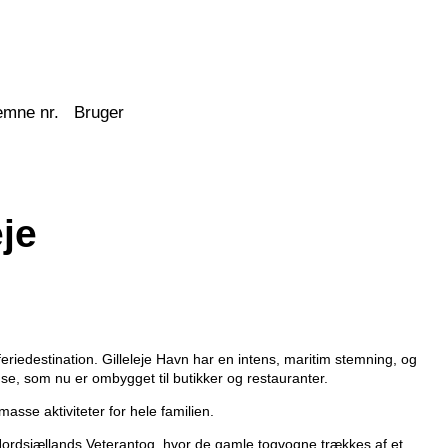
emne nr.
Bruger
je
eriedestination. Gilleleje Havn har en intens, maritim stemning, og
use, som nu er ombygget til butikker og restauranter.
sse aktiviteter for hele familien.
Nordsjællands Veterantog, hvor de gamle togvogne trækkes af et