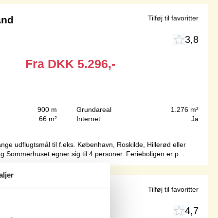
and
Tilføj til favoritter
3,8
Fra
DKK
5.296,-
900 m
Grundareal
1.276 m²
66 m²
Internet
Ja
nge udflugtsmål til f.eks. København, Roskilde, Hillerød eller
ng Sommerhuset egner sig til 4 personer. Ferieboligen er p...
aljer
ed Fyr
Tilføj til favoritter
4,7