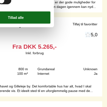
trand. I forbindelse med aftenbadning er der gode muligheder for
runden er der flere terrasser hvor man dagen igennem kan nyd...
 Gilleleje
Tilføj til favoritter
5,0
Fra
DKK
5.265,-
Inkl. forbrug
800 m
Grundareal
Unknown
100 m²
Internet
Ja
havet og Gilleleje by. Det komfortable hus har alt, hvad I skal
ende vis. Et ideelt sted til en uforglemmelig pause med de...