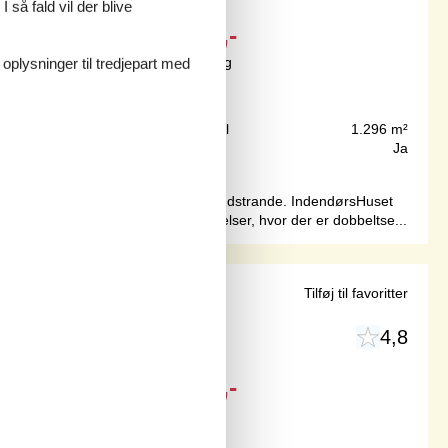
 så fald vil der blive
Fra
DKK
5.260,-
Inkl. rengøring og forsikring
 oplysninger til tredjepart med
750 m
Grundareal
1.296 m²
113 m²
Internet
Ja
restauranter, indkøbsmuligheder og sandstrande. IndendørsHuset
aftensmåltid. Huset har tre soveværelser, hvor der er dobbeltse...
iggenhed
Tilføj til favoritter
4,8
Fra
DKK
5.724,-
Inkl. rengøring