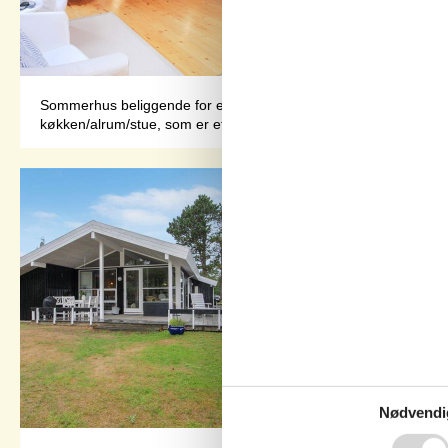
Sommerhus beliggende for enden af lukket vej med direkte adgang 
køkken/alrum/stue, som er et stort vinkelrum med rigtig god plads
Nødvendi