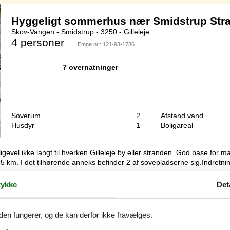
Hyggeligt sommerhus nær Smidstrup Str
Skov-Vangen - Smidstrup - 3250 - Gilleleje
4 personer
Emne nr.:
121-93-1786
7 overnatninger
Soverum
2
Afstand vand
Husdyr
1
Boligareal
gevel ikke langt til hverken Gilleleje by eller stranden. God base for ma
35 km. I det tilhørende anneks befinder 2 af sovepladserne sig.Indretni
ykke
Det
Sommerhus med stor have nær Nakkehov
Egernvej - 3250 - Gilleleje
den fungerer, og de kan derfor ikke fravælges.
6 personer
Emne nr.:
124-1536-N