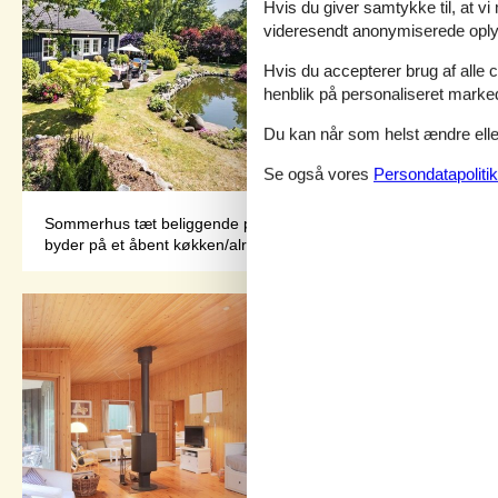
Hvis du giver samtykke til, at vi
videresendt anonymiserede oplys
Hvis du accepterer brug af alle c
henblik på personaliseret marke
Du kan når som helst ændre eller
Se også vores
Persondatapolitik
Sommerhus tæt beliggende på Nakkehoved Fyr i Gilleleje på en ro
byder på et åbent køkken/alrum, hvor der er spisebord, sofakrog m