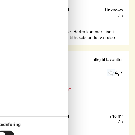
500 m
Grundareal
Unknown
129 m²
Internet
Ja
til værelse og husets ene badeværelse. Herfra kommer I ind i
ofaer og tv, hvorfra der er adgang til husets andet værelse. I...
and
Tilføj til favoritter
4,7
Fra
DKK
9.053,-
300 m
Grundareal
748 m²
69 m²
Internet
Ja
edsføring