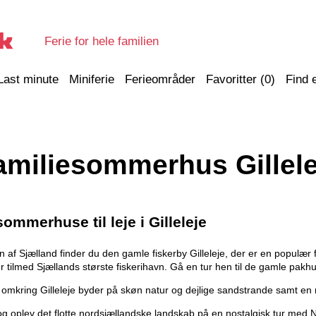
Ferie for hele familien
Last minute
Miniferie
Ferieområder
Favoritter (
0
)
Find 
amiliesommerhus Gillele
sommerhuse til leje i Gilleleje
 af Sjælland finder du den gamle fiskerby Gilleleje, der er en populær f
 tilmed Sjællands største fiskerihavn. Gå en tur hen til de gamle pakh
mkring Gilleleje byder på skøn natur og dejlige sandstrande samt en ma
g oplev det flotte nordsjællandske landskab på en nostalgisk tur med 