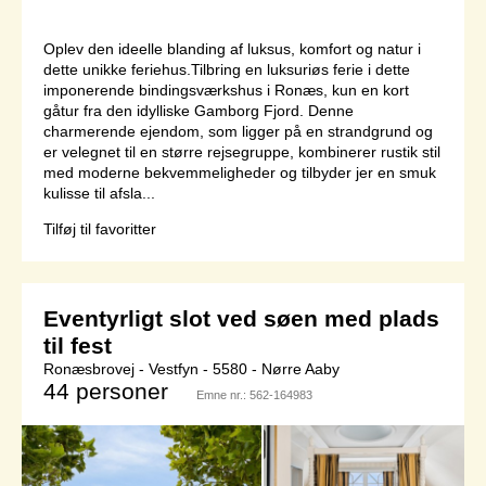
Oplev den ideelle blanding af luksus, komfort og natur i
dette unikke feriehus.Tilbring en luksuriøs ferie i dette
imponerende bindingsværkshus i Ronæs, kun en kort
gåtur fra den idylliske Gamborg Fjord. Denne
charmerende ejendom, som ligger på en strandgrund og
er velegnet til en større rejsegruppe, kombinerer rustik stil
med moderne bekvemmeligheder og tilbyder jer en smuk
kulisse til afsla...
Tilføj til favoritter
Eventyrligt slot ved søen med plads
til fest
Ronæsbrovej - Vestfyn - 5580 - Nørre Aaby
44 personer
Emne nr.:
562-164983