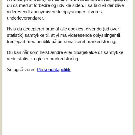
Du skal lige køre langs søen, dreje til højre og så… lige
du os med at forbedre og udvikle siden. I så fald vil der blive
pludselig ligger det der: Smukke Sophienlyst Slot. Med de
videresendt anonymiserede oplysninger til vores
elegante hvide bygninger med sort tag, takker på toppen
underleverandører.
af murene, en himmelsk udsigt og indeni klar til
eventyrlige fester og unikke ferier!Når du kører mod
Hvis du accepterer brug af alle cookies, giver du (ud over
Sophienlyst Slot, så ser du allerførst den fantastiske natur,
statistik) samtykke til, at vi må videresende oplysninger til
der omgiver slottet ved landsbyen Føns på Vestfyn. For
tredjepart med henblik på personaliseret markedsføring.
det...
Du kan når som helst ændre eller tilbagekalde dit samtykke
Tilføj til favoritter
vedr. statistik og/eller markedsføring.
Se også vores
Persondatapolitik
Sommerhus ved Skrillinge Strand
med havudsigt
Skrillinge Strand - 5500 - Middelfart
7 personer
Emne nr.:
128-FY166