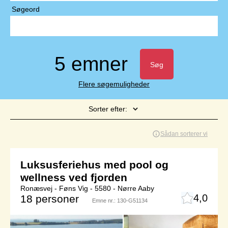
Søgeord
5 emner
Søg
Flere søgemuligheder
Sorter efter:
Side 1 af 1
Sådan sorterer vi
Luksusferiehus med pool og
wellness ved fjorden
Ronæsvej - Føns Vig - 5580 - Nørre Aaby
4,0
18 personer
Emne nr.:
130-G51134