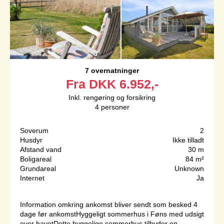
7 overnatninger
Fra
DKK
6.952,-
Inkl. rengøring og forsikring
4
personer
Soverum
2
Husdyr
Ikke tilladt
Afstand vand
30 m
Boligareal
84 m²
Grundareal
Unknown
Internet
Ja
Information omkring ankomst bliver sendt som besked 4
dage før ankomstHyggeligt sommerhus i Føns med udsigt
over havetDette hyggelige sommerhus tilbyder en