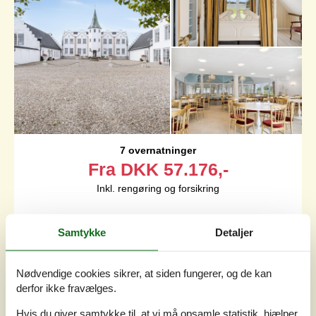
7 overnatninger
Fra
DKK
57.176,-
Inkl. rengøring og forsikring
Soverum
18
Samtykke
Detaljer
Husdyr
Ikke tilladt
Afstand vand
50 m
Boligareal
1.600 m²
Nødvendige cookies sikrer, at siden fungerer, og de kan
Grundareal
12.000 m²
derfor ikke fravælges.
Internet
Ja
Hvis du giver samtykke til, at vi må opsamle statistik, hjælper