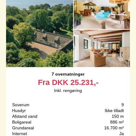
7 overnatninger
Fra
DKK
25.231,-
Inkl. rengøring
Soverum
9
Husdyr
Ikke tilladt
Afstand vand
150 m
Boligareal
886 m²
Grundareal
16.700 m²
Internet
Ja