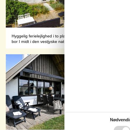
Hyggelig ferielejlighed i to plan – havudsigt fra alle rum.Kun 1
bor I midt i den vestjyske natur med ro, luft og havet lige i næ
Nødvendi