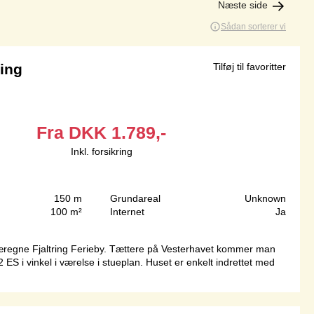
Næste side
Sådan sorterer vi
ring
Tilføj til favoritter
Fra
DKK
1.789,-
Inkl. forsikring
150 m
Grundareal
Unknown
100 m²
Internet
Ja
g særegne Fjaltring Ferieby. Tættere på Vesterhavet kommer man
i vinkel i værelse i stueplan. Huset er enkelt indrettet med