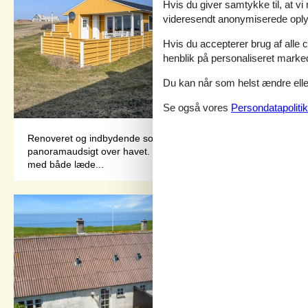
Hvis du giver samtykke til, at vi
videresendt anonymiserede oplys
Hvis du accepterer brug af alle c
henblik på personaliseret marke
Du kan når som helst ændre eller
Se også vores
Persondatapolitik
Renoveret og indbydende sommerhus beliggende i skønne omgivel
panoramaudsigt over havet. Husets indretningHuset er lyst og 
med både læde...