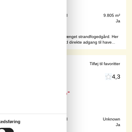
100 m
Grundareal
9.805 m²
100 m²
Internet
Ja
elejlighed i to plan i en gammel, trelænget strandfogedgård. Her
stor naturgrund på hele 9.805 m² med direkte adgang til have...
havet
Tilføj til favoritter
4,3
Fra
DKK
2.470,-
Inkl. forsikring
150 m
Grundareal
Unknown
edsføring
73 m²
Internet
Ja