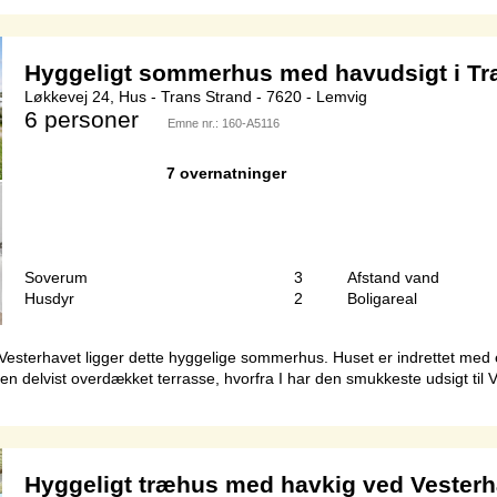
Hyggeligt sommerhus med havudsigt i Tr
Løkkevej 24, Hus - Trans Strand - 7620 - Lemvig
6 personer
Emne nr.:
160-A5116
7 overnatninger
Soverum
3
Afstand vand
Husdyr
2
Boligareal
sterhavet ligger dette hyggelige sommerhus. Huset er indrettet med 
delvist overdækket terrasse, hvorfra I har den smukkeste udsigt til V
Hyggeligt træhus med havkig ved Vesterh