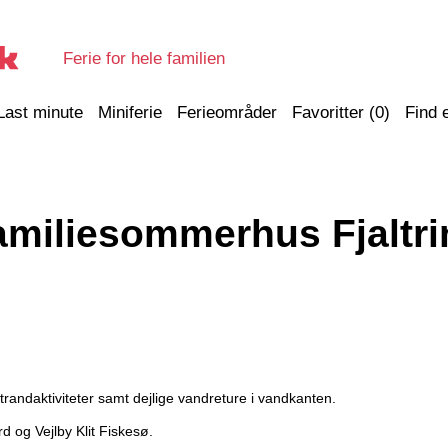
Ferie for hele familien
Last minute
Miniferie
Ferieområder
Favoritter (
0
)
Find 
amiliesommerhus Fjaltri
strandaktiviteter samt dejlige vandreture i vandkanten.
 og Vejlby Klit Fiskesø.