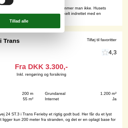
ng Ferieby. Tættere på Vesterhavet kommer man ikke. Husets
 i værelse i stueplan. Huset er enkelt indrettet med en
i Trans
Tilføj til favoritter
4,3
Fra
DKK
3.300,-
Inkl. rengøring og forsikring
200 m
Grundareal
1.200 m²
55 m²
Internet
Ja
 24 ST.3 i Trans Ferieby et rigtig godt bud. Her får du et lyst
gger kun 200 meter fra stranden, og det er en oplagt base for