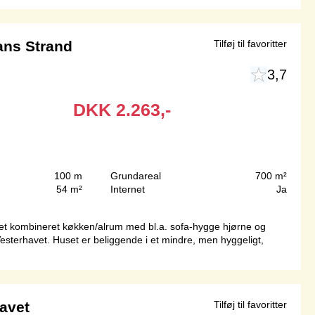
ans Strand
Tilføj til favoritter
3,7
DKK
2.263,-
100 m
Grundareal
700 m²
54 m²
Internet
Ja
et kombineret køkken/alrum med bl.a. sofa-hygge hjørne og
esterhavet. Huset er beliggende i et mindre, men hyggeligt,
avet
Tilføj til favoritter