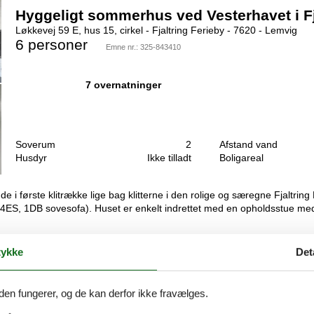
Hyggeligt sommerhus ved Vesterhavet i Fj
Løkkevej 59 E, hus 15, cirkel - Fjaltring Ferieby - 7620 - Lemvig
6 personer
Emne nr.:
325-843410
7 overnatninger
Soverum
2
Afstand vand
Husdyr
Ikke tilladt
Boligareal
 i første klitrække lige bag klitterne i den rolige og særegne Fjaltr
ES, 1DB sovesofa). Huset er enkelt indrettet med en opholdsstue me
ykke
Det
Renoveret sommerhus med panoramaudsi
Løkkevej 24, hus nr. - Trans - 7620 - Lemvig
den fungerer, og de kan derfor ikke fravælges.
5 personer
Emne nr.:
325-232907