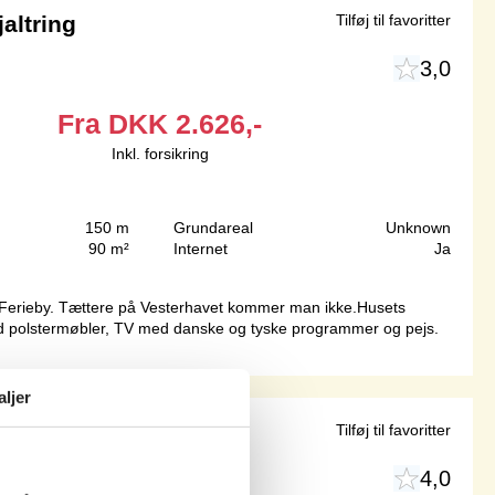
altring
Tilføj til favoritter
3,0
Fra
DKK
2.626,-
Inkl. forsikring
150 m
Grundareal
Unknown
90 m²
Internet
Ja
ing Ferieby. Tættere på Vesterhavet kommer man ikke.Husets
d polstermøbler, TV med danske og tyske programmer og pejs.
aljer
gt ved Vesterhavet
Tilføj til favoritter
4,0