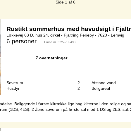
Side 1 af 6
Rustikt sommerhus med havudsigt i Fjalt
Løkkevej 63 D, hus 24, cirkel - Fjaltring Ferieby - 7620 - Lemvig
6 personer
Emne nr.:
325-755493
7 overnatninger
Soverum
2
Afstand vand
Husdyr
2
Boligareal
delse. Beliggende i første klitrække lige bag klitterne i den rolige o
 (1DS, 4ES). 2 åbne soverum på første sal med 1 DS og 2ES. sal. 2 ES 