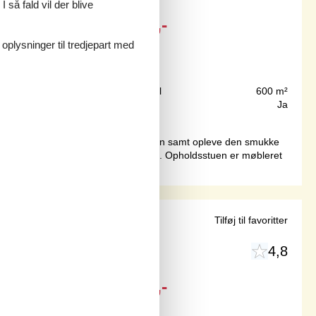
 så fald vil der blive
Fra
DKK
2.502,-
Inkl. forsikring
 oplysninger til tredjepart med
100 m
Grundareal
600 m²
55 m²
Internet
Ja
havudsigt både fra stuen og terrassen samt opleve den smukke
skaber en hyggelig ramme for ferien. Opholdsstuen er møbleret
d stranden
Tilføj til favoritter
4,8
Fra
DKK
3.474,-
Inkl. forsikring