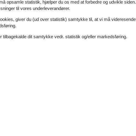
 må opsamle statistik, hjælper du os med at forbedre og udvikle siden. I
ninger til vores underleverandører.
7 overnatninger
ookies, giver du (ud over statistik) samtykke til, at vi må videresende
dsføring.
 tilbagekalde dit samtykke vedr. statistik og/eller markedsføring.
Soverum
2
Afstand vand
Husdyr
Ikke tilladt
Boligareal
ser – kun et stenkast fra Vesterhavet. Her kan I nyde en fantastisk 
smagfuldt indrettet med kombineret opholdsstue og køkkenhjørne, som 
Hyggelig ferielejlighed med havudsigt ve
Mollerupvej 14 D - Trans - 7620 - Lemvig
6 personer
Emne nr.:
325-226152
7 overnatninger