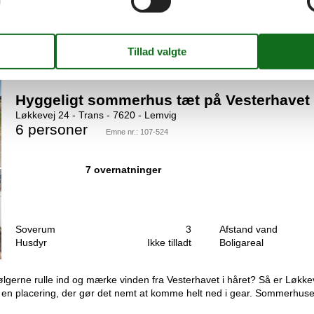
 i første klitrække lige bag klitterne i den rolige og særegne Fjaltri
erum med 2 ES er på 1. sal. 2 ES i vinkel i værelse i stueplan og 1 ES
Hyggeligt sommerhus tæt på Vesterhavet 
Løkkevej 24 - Trans - 7620 - Lemvig
6 personer
Emne nr.:
107-524
7 overnatninger
Soverum
3
Afstand vand
Husdyr
Ikke tilladt
Boligareal
gerne rulle ind og mærke vinden fra Vesterhavet i håret? Så er Løkkevej
lacering, der gør det nemt at komme helt ned i gear. Sommerhuset li