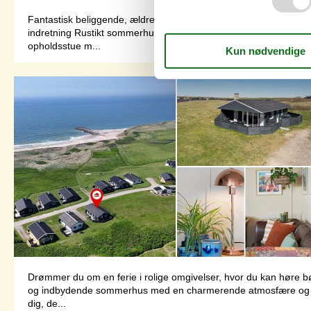
Fantastisk beliggende, ældre sommerhus med internet. Beliggende
indretning Rustikt sommerhus på 90 m2 med 2 soverum (5 ES). Sov
opholdsstue m...
Drømmer du om en ferie i rolige omgivelser, hvor du kan høre bøl
og indbydende sommerhus med en charmerende atmosfære og en p
dig, de...