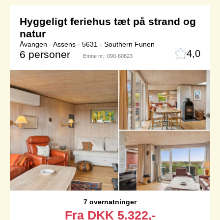
Hyggeligt feriehus tæt på strand og
natur
Åvangen - Assens - 5631 - Southern Funen
4,0
6 personer
Emne nr.:
090-60823
7 overnatninger
Fra
DKK
5.322,-