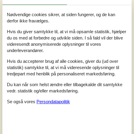
Nødvendige cookies sikrer, at siden fungerer, og de kan
derfor ikke fravælges.
Hvis du giver samtykke til, at vi må opsamle statistik, hjælper
du os med at forbedre og udvikle siden. I så fald vil der blive
videresendt anonymiserede oplysninger til vores
underleverandører.
Hvis du accepterer brug af alle cookies, giver du (ud over
statistik) samtykke til, at vi må videresende oplysninger til
tredjepart med henblik på personaliseret markedsføring.
7 overnatninger
Du kan når som helst ændre eller tilbagekalde dit samtykke
Fra
DKK
7.393,-
vedr. statistik og/eller markedsføring.
Inkl. rengøring
Se også vores
Persondatapolitik
Soverum
5
Husdyr
Ikke tilladt
Afstand vand
200 m
Boligareal
128 m²
Grundareal
947 m²