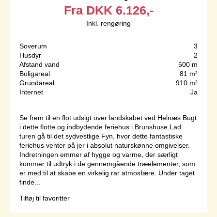
Fra
DKK
6.126,-
Inkl. rengøring
Soverum
3
Husdyr
2
Afstand vand
500 m
Boligareal
81 m²
Grundareal
910 m²
Internet
Ja
Se frem til en flot udsigt over landskabet ved Helnæs Bugt
i dette flotte og indbydende feriehus i Brunshuse.Lad
turen gå til det sydvestlige Fyn, hvor dette fantastiske
feriehus venter på jer i absolut naturskønne omgivelser.
Indretningen emmer af hygge og varme, der særligt
kommer til udtryk i de gennemgående træelementer, som
er med til at skabe en virkelig rar atmosfære. Under taget
finde...
Tilføj til favoritter