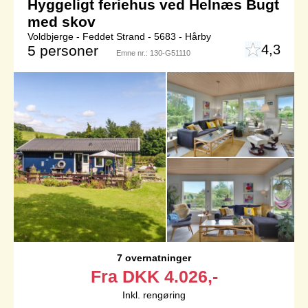
Hyggeligt feriehus ved Helnæs Bugt
med skov
Voldbjerge - Feddet Strand - 5683 - Hårby
4,3
5 personer
Emne nr.:
130-G51110
7 overnatninger
Fra
DKK
4.026,-
Inkl. rengøring