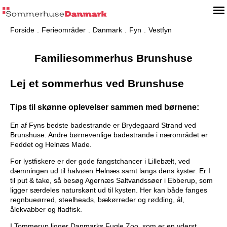
Forside
Ferieområder
Danmark
Fyn
Vestfyn
Familiesommerhus Brunshuse
Lej et sommerhus ved Brunshuse
Tips til skønne oplevelser sammen med børnene:
En af Fyns bedste badestrande er Brydegaard Strand ved
Brunshuse. Andre børnevenlige badestrande i nærområdet er
Feddet og Helnæs Made.
For lystfiskere er der gode fangstchancer i Lillebælt, ved
dæmningen ud til halvøen Helnæs samt langs dens kyster. Er I
til put & take, så besøg Agernæs Saltvandssøer i Ebberup, som
ligger særdeles naturskønt ud til kysten. Her kan både fanges
regnbueørred, steelheads, bækørreder og rødding, ål,
ålekvabber og fladfisk.
I Tommerup ligger Danmarks Fugle Zoo, som er en yderst