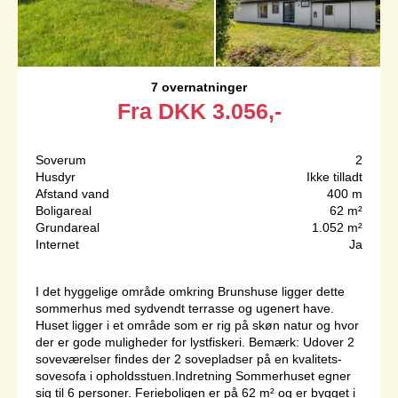
7 overnatninger
Fra
DKK
3.056,-
Soverum
2
Husdyr
Ikke tilladt
Afstand vand
400 m
Boligareal
62 m²
Grundareal
1.052 m²
Internet
Ja
I det hyggelige område omkring Brunshuse ligger dette
sommerhus med sydvendt terrasse og ugenert have.
Huset ligger i et område som er rig på skøn natur og hvor
der er gode muligheder for lystfiskeri. Bemærk: Udover 2
soveværelser findes der 2 sovepladser på en kvalitets-
sovesofa i opholdsstuen.Indretning Sommerhuset egner
sig til 6 personer. Ferieboligen er på 62 m² og er bygget i