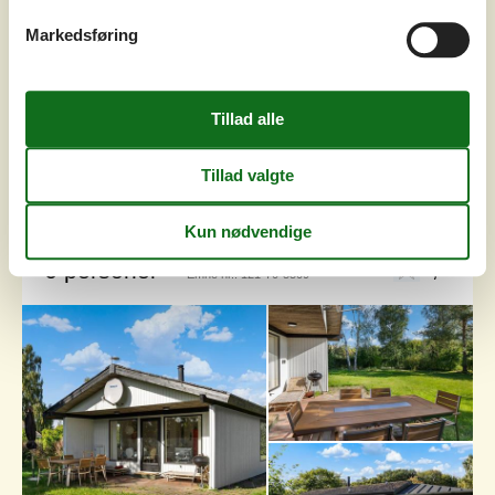
opholdsstuen. Tag et spil bordfodbold, læs nogle gode
bøger, spil brætspil eller læg puslespil; allesammen
Markedsføring
hyggelige indendørs aktiviteter, som I kan lave sammen.
Huset er smukt place...
Tilføj til favoritter
Hyggeligt sommerhus med terrasse
og have
Vesteragegyden - Brunshuse - 5683 - Hårby
4,0
6 personer
Emne nr.:
121-70-5509