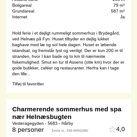
Boligareal
79 m²
Grundareal
587 m²
Internet
Ja
Hold ferie i et dejligt rummeligt sommerhus i Brydegård,
ved Helnæs på Fyn. Huset tilbyder en dejlig lukket
baghave med læ og sol hele dagen. Huset er løbende
istandsat, og fremstår lyst og venligt. Der er kun 200 m til
stranden, hvor I kan bade og to km til nærmeste
fiskemulighed. Smut en tur til Assens (otte km) hvor der er
gode butikker, caféer og restauranter. Herfra kan I tage
den lille...
Tilføj til favoritter
Charmerende sommerhus med spa
nær Helnæsbugten
Vesteragegyden - 5683 - Hårby
4,0
8 personer
Emne nr.:
548-99942680