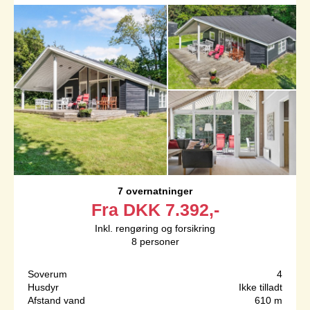
7 overnatninger
Fra
DKK
7.392,-
Inkl. rengøring og forsikring
8
personer
Soverum
4
Husdyr
Ikke tilladt
Afstand vand
610 m