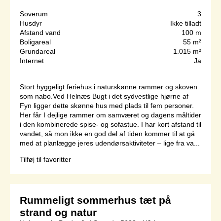
Soverum
3
Husdyr
Ikke tilladt
Afstand vand
100 m
Boligareal
55 m²
Grundareal
1.015 m²
Internet
Ja
Stort hyggeligt feriehus i naturskønne rammer og skoven
som nabo.Ved Helnæs Bugt i det sydvestlige hjørne af
Fyn ligger dette skønne hus med plads til fem personer.
Her får I dejlige rammer om samværet og dagens måltider
i den kombinerede spise- og sofastue. I har kort afstand til
vandet, så mon ikke en god del af tiden kommer til at gå
med at planlægge jeres udendørsaktiviteter – lige fra va...
Tilføj til favoritter
Rummeligt sommerhus tæt på
strand og natur