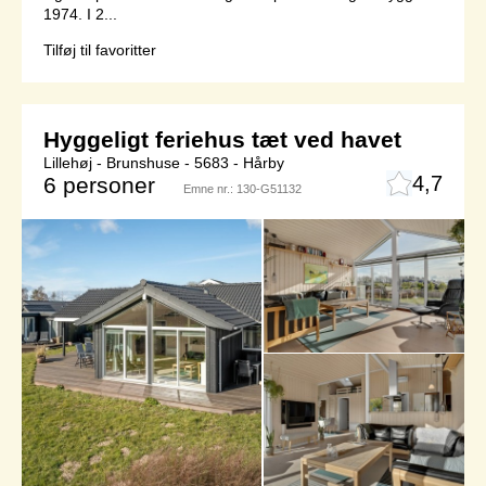
1974. I 2...
Tilføj til favoritter
Hyggeligt feriehus tæt ved havet
Lillehøj - Brunshuse - 5683 - Hårby
4,7
6 personer
Emne nr.:
130-G51132