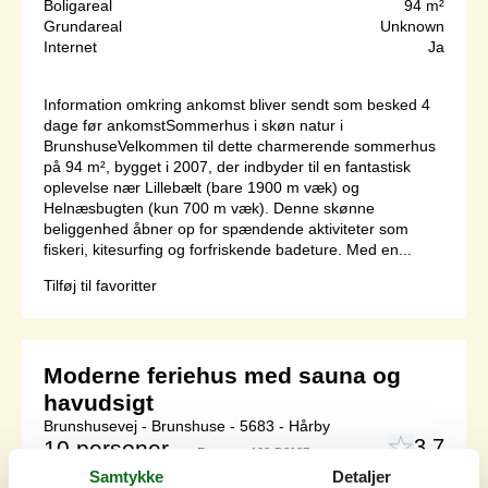
Boligareal
94 m²
Grundareal
Unknown
Internet
Ja
Information omkring ankomst bliver sendt som besked 4
dage før ankomstSommerhus i skøn natur i
BrunshuseVelkommen til dette charmerende sommerhus
på 94 m², bygget i 2007, der indbyder til en fantastisk
oplevelse nær Lillebælt (bare 1900 m væk) og
Helnæsbugten (kun 700 m væk). Denne skønne
beliggenhed åbner op for spændende aktiviteter som
fiskeri, kitesurfing og forfriskende badeture. Med en...
Tilføj til favoritter
Moderne feriehus med sauna og
havudsigt
Brunshusevej - Brunshuse - 5683 - Hårby
3,7
10 personer
Emne nr.:
160-D2127
Samtykke
Detaljer