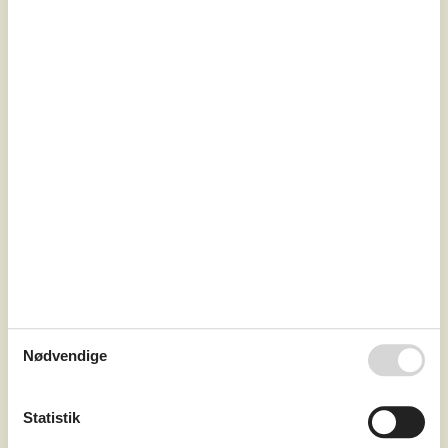
7 overnatninger
Fra
DKK
9.326,-
Soverum
3
Husdyr
Ikke tilladt
Afstand vand
300 m
Boligareal
60 m²
Grundareal
1.000 m²
Internet
Ja
Nødvendige
Hyggeligt sommerhus med en skøn terrasse, der
omkranser hele huset. Husets 6 sovepladser er fordelt på
to soveværelser i hovedhuset samt et i det nydelige
Statistik
anneks. Køkkenet ligger i åben forbindelse til spise- og