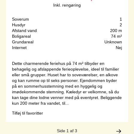
Inkl. rengøring
Soverum
1
Husdyr
2
Afstand vand
200 m
Boligareal
74 m²
Grundareal
Unknown
Internet
Nej
Dette charmerende feriehus på 74 m² tilbyder en
behagelig og afslappende ferieoplevelse, ideel til familier
eller små grupper. Huset har to soveværelser, en alkove
og kan rumme op til seks personer. Ejendommen byder
på en sommerhusstemning med en hyggelig og
imødekommende stemning. Kæledyr er velkomne, så du
kan tage dine lodne venner med på eventyret. Beliggende
kun 200 meter fra vandet, til...
Tilføj til favoritter
Side 1 af 3