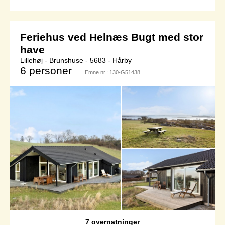
Feriehus ved Helnæs Bugt med stor
have
Lillehøj - Brunshuse - 5683 - Hårby
6 personer
Emne nr.:
130-G51438
7 overnatninger