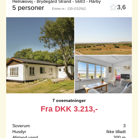
Helnæsvej - Brydegård Strand - 5683 - Hårby
3,6
5 personer
Emne nr.:
130-G52562
7 overnatninger
Fra
DKK
3.213,-
Soverum
3
Husdyr
Ikke tilladt
Afstand vand
200 m